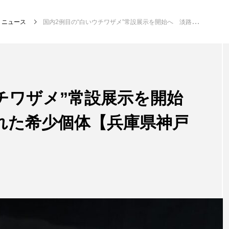
ニュース
国内2例目の“白いウチワザメ”常設展示を開始へ 淡路島で発見された希少個体【兵庫県神戸市】
注目記事
サカナを知ろう
チワザメ”常設展示を開始
れた希少個体【兵庫県神戸
創る
楽し