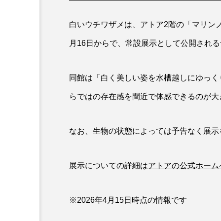
ホウネンエビ
ホウボウ
白いウチワザメは、アトア2階の「マリンノ
ホホジロザメ
ホヤ
月16日からで、常設展示として公開され
マグロ
マス
マダ
同館は「白く美しい姿を水槽越しにゆっく
ミナミヌマエビ
ミナミハ
らではの存在感を間近で体感できるのが大
メガロドン
メギス
なお、生物の状態によっては予告なく展示
モクズガニ
モツゴ
ヤゴ
ヤッコ
ヤド
展示についての詳細は
アトアの公式ホーム
ユウゼン
ユウレイクラゲ
※2026年4月15日時点の情報です
ラブカ
ラムサール条約