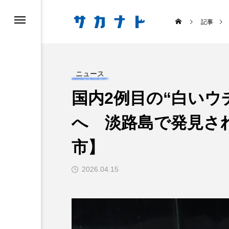
記事
ニュース
国内2例目の“白いウ
へ 淡路島で発見さ
ス
食べる
市】
2026.04.15
