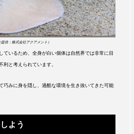
トド
トラウツボ
トラフグ
トラフザメ
ウ
ドスイカ
ドチザメ
ナマズ
ナンヨウブダ
ニシキフウライウオ
ニシシマドジョウ
ニジハギ
（提供：株式会社アクアメント）
ル
ニホンカワウソ
ニホンザリガニ
ニホンナマズ
しているため、全身が白い個体は自然界では非常に目
ヌマムツ
ネコギギ
ネコザメ
ノコギリダイ
不利と考えられています。
ハタハタ
ハダカゾウクラゲ
ハナゴンドウ
ハナシ
て巧みに身を隠し、過酷な環境を生き抜いてきた可能
サゴ
ハブクラゲ
ハリヨ
バイオロギング
バ
ダイ
ヒゲダイ
ヒドラ
ヒメマス
ヒラマサ
フエダイ
フエフキダイ
フグ
フナ
ブ
察しよう
フィッシュ
プランクトン
ヘラヤガラ
ベタ