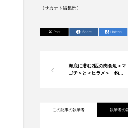
ワタカ
ワニ
ワレ
（サカナト編集部）
伝統料理
保全
健
Post
Share
Hatena
動物園
化石
北の
哺乳類
商品
四万
固有種
在来生物
海底に潜む2匹の肉食魚＜マ
ゴチ＞と＜ヒラメ＞ 釣り
大分県
天然記念物
人視点で考察する“異なる狩
寿司
小樽
屈斜路
りのスタイル”とは？
幻魚
幼体
幼生
この記事の執筆者
執筆者の
撮影
擬態
文化
2026.08.08
会場は“船でしかいけな