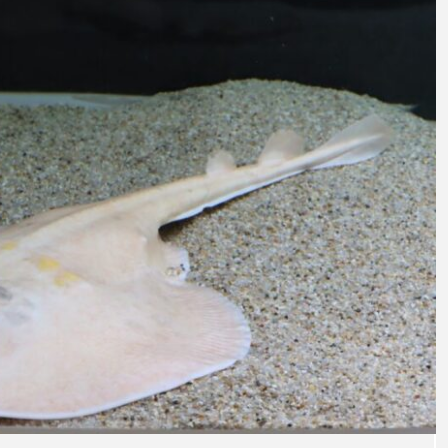
意外と簡単！ 100均で
河川・
買った道具で＜魚のは
点に立
く製＞を作ってみた
ーザ
椎名まさと
みのり
夏休みの自由研究にい
なんで
2026.06.02
かが？
食者”
2026
キーワードから探す
わたしと水族館
アイゴ
アイナメ
アオウオ