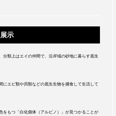
ガラ・ルファ
キジハタ
キス
キチヌ
ギギ
ギンザケ
ギンザメ
クエ
クサ
展示
クモギンポ
クラゲ
クルマエビ
クロスジギンポ
グロ
グッピー
グラミー
グルクン
ケブカガ
、分類上はエイの仲間で、沿岸域の砂地に暮らす底生
ウ
コイ
コウテイペンギン
コオイムシ
コガ
バス
コクレン
コチ
コトクラゲ
コノシロ
コメツキガニ
コモレビクラゲ
コモンイトギンポ
間にエビ類や貝類などの底生生物を捕食して生活して
ゴンズイ
ゴールデンジェリーフィッシュ
サカナアパ
ジ
サクラエビ
サクラダンゴウオ
サクラマス
色をもつ「白化個体（アルビノ）」が見つかることが