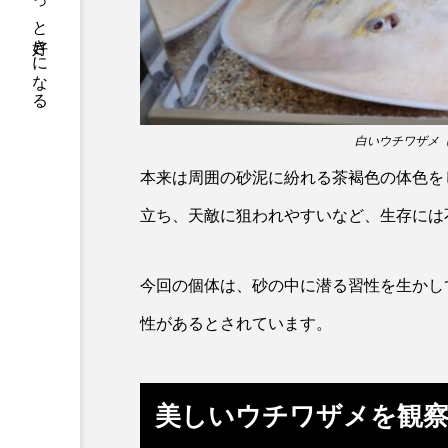
サカナをもっと好きになる
デンキウナギ
トゲウオ
ドキュメンタリー
ドジョ
ニギス
ニシキアナゴ
白いウチワザメ
ニセゴイシウツボ
ニフレ
本来は周囲の砂泥に紛れる茶褐色の体色を
ヌノサラシ
ヌマガエル
立ち、天敵に狙われやすいなど、生存には
ハゼ
ハタタテダイ
今回の個体は、砂の中に潜る習性を生かし
ハナビラウオ
ハナミノカ
性があるとされています。
バンドウイルカ
ヒゲソリ
ピラルクー
フィールド
美しいウチワザメを観
ブルーカーボン
プライド