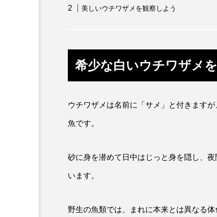
美しいウチワザメを観察しよう
カワバタモロコ
カワムツ
キュウリエソ
キンメダイ
希少な白いウチワザメを
クニマス
クマノミ
クロツラヘラサギ
クロマ
ウチワザメは名前に「サメ」と付きますが
ケープペンギン
ゲンゴロ
魚です。
コガネスズメダイ
コクチ
コブシメ
コブダイ
砂に身を潜めて日中はじっと身を隠し、夜
います。
ゴマフアザラシ
ゴリ
サカナブックス
サクラア
野生の魚類では、まれに本来とは異なる体