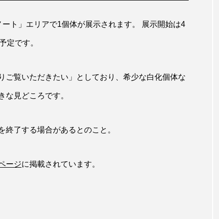
ホタテ
ホタルイカ
ホッキガイ
ホッケ
ート」エリアで1個体が展示されます。 展示開始は4
ホンモロコ
ポットベリーシーホース
マアジ
マイ
る予定です。
イ
マダコ
マダラ
マテガイ
ミカヅキノエボ
りご覧いただきたい」としており、希少な白化個体な
タンポ
ミナミメダカ
ミンククジラ
ムチカラマツ
きな見どころです。
メコン川
メゴチ
メジナ
メヌケ
メバル
を終了する場合があるとのこと。
モノノケトンガリサカタザメ
モリアオガエル
モンツキ
カリ
ヤマトシマドジョウ
ヤマトヌマエビ
ヤマメ
ページ
に掲載されています。
ユカタハタ
ユメタチモドキ
ヨウラククラゲ
リュウセイクラゲ
レシピ
ロックシュリンプ