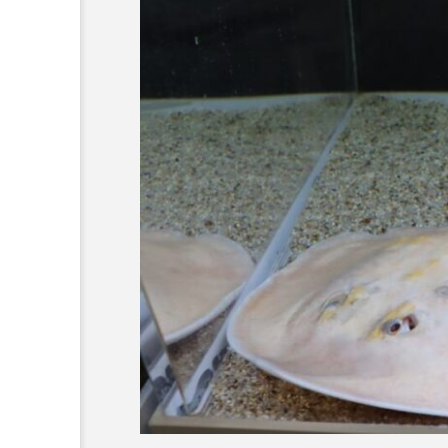
でしかいけな
＜ツバメウオ＞は意外
 伊豆・雲見
と美味しい！ “でかい
キガシタ」で
鰭”が特徴的な魚を実際
サカナト編
験型イベント
に食べてみた
集部
2026.08.05
岡県松崎町】
8
おばま水族館
かんぱち