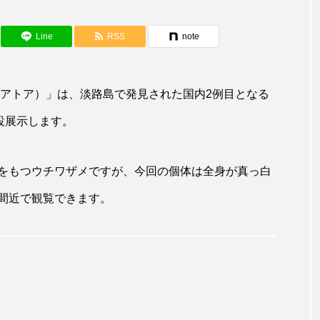
アカカサゴ
アカクラゲ
アカザ
アカハタ
アザアシ
アシカ
アジ
アッキガイ
Line
RSS
note
アマゴ
アマダイ
アミメハギ
アメリカザリガ
toa（アトア）」は、淡路島で発見された国内2例目となる
ターガー
アンコウ
イカ
イカナゴ
イクラ
設展示します。
イ
イモリ
イラスト
イリエワニ
イワナ
をもつウチワザメですが、今回の個体は全身が真っ白
ウマヅラハギ
ウミウシ
エイ
エゾアイナメ
間近で観覧できます。
ショウウオ
オショロコマ
オスカー
オタリア
オーストラリア
カイエビ
カイギュウ
カイ
イ
カキ
カクレクマノミ
カゴカマス
カジカ
トエビ
カブトクラゲ
カミクラゲ
カレイ
カ