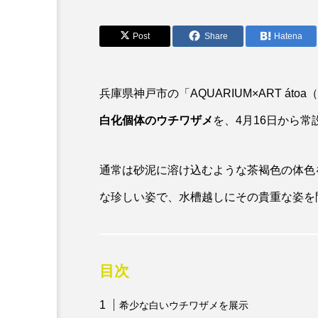
アオリイカ
アカアジ
アクアリウム
アサヒガニ
Post
Share
Hatena
アブラボテ
アマガエル
兵庫県神戸市の「AQUARIUM×ART á
アリアケギバチ
アリゲー
白化個体のウチワザメ
を、4月16日から常
イトヒキアジ
イトヨリダ
通常は砂泥に溶け込むような茶褐色の体色
ウナギ
ウバザメ
な珍しい姿で、水槽越しにその貴重な姿を
オオグソクムシ
オオサン
オニヒトデ
オワンクラゲ
目次
カエルアンコウ
カガミガ
希少な白いウチワザメを展示
カツオ
カニ
カブ