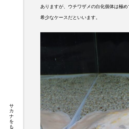
サツオミシマ
サバ
ありますが、ウチワザメの白化個体は極め
希少なケースだといいます。
サワガニ
サンゴ
シコロサンゴ
シトウズク
シロウオ
シログチ
スッポン
スナモグリ
センニンガジ
ソウギョ
タイドプール
タカエビ
タナゴ
タラバガニ
チョウクラゲ
チョウザメ