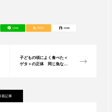
カラ
下田海中水族館
世界遺産
両生類
交雑
康
八景島シーパラダイス
共生
分析
分類
Line
RSS
note
大地の水族館
北極
医療
南極大陸
同定
十川
四万十川学遊館あきついお
四国
四国水族館
地域名
城崎マリンワールド
夏
外来生物
外
子どもの頃によく食べた＜
ゲタ＞の正体 同じ魚なの
奈良県
宍道湖自然館ゴビウス
宮古島
寄生
に味が違う＆“泥臭さ”の理
湖
岩手県
市場
市立しものせき水族館・海響館
由とは？
幼魚
幼魚水族館
広島もとまち水族館
形態
新着記事
文学
料理
新海生物
新潟市
旅行
い磯場”？ 伊豆・雲見の秘境「キガシタ」で海遊び体