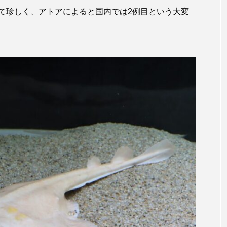
サビウツボ
サブカルチャー
サメ
サヨリ
て珍しく、アトアによると国内では2例目という大変
サンショウウオ
サンマ
サーモン
ザトウクジラ
ラゲ
シマハギ
シャコガイ
シュレーゲルアオガエ
シロザケ
シロワニ
ジンベエザメ
スクミリンゴガ
スベスベマンジュウガニ
スルメイカ
ズワイガニ
ソウダガツオ
ソトオリイワシ
ソラスズメダイ
タカラガイ
タガメ
タコ
タコクラゲ
ダイオウイカ
ダイオウカサゴ
ダイサギ
ダンゴウ
チリメンモンスター
チンアナゴ
ツキヒハナダイ