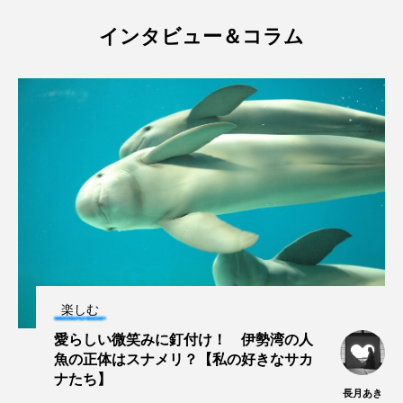
タイコウチ
タイドプール
タカエビ
インタビュー＆コラム
タカラガイ
タガメ
タコ
タコクラゲ
タコブネ
タチウオ
タナゴ
タラバガニ
ダイオウイカ
ダイオウカサゴ
ダイサギ
ダンゴウオ
チゴガニ
チヌ
チョウクラゲ
チョウザメ
チリメンモンスター
チンアナゴ
楽しむ
ツキヒハナダイ
テナガエビ
デンキウナギ
愛らしい微笑みに釘付け！ 伊勢湾の人
魚の正体はスナメリ？【私の好きなサカ
トゲウオ
トド
トラウツボ
トラフグ
ナたち】
長月あき