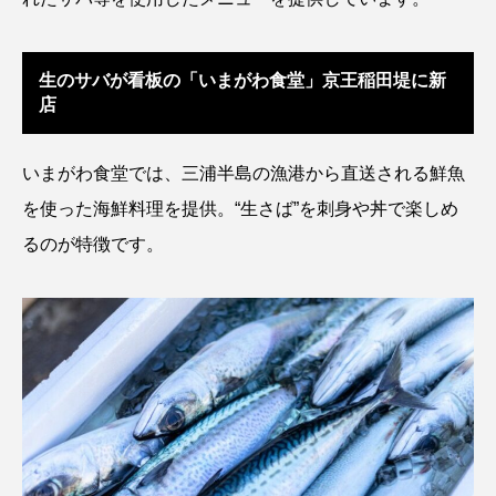
アッキガイ
アナゴ
アブラツノザメ
生のサバが看板の「いまがわ食堂」京王稲田堤に新
アブラボテ
アマガエル
アマゴ
店
アマダイ
アミメハギ
アメリカザリガニ
いまがわ食堂では、三浦半島の漁港から直送される鮮魚
アユ
アリアケギバチ
アリゲーターガー
を使った海鮮料理を提供。“生さば”を刺身や丼で楽しめ
るのが特徴です。
アンコウ
イカ
イカナゴ
イクラ
イッカク
イトウ
イトヒキアジ
イトヨリダイ
イモリ
イラスト
イリエワニ
イワナ
インドネシア
ウツボ
ウナギ
ウバザメ