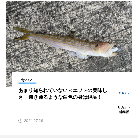
シコロサンゴ
シトウズクラゲ
シマハギ
シャコガイ
シュレーゲルアオガエル
シラウオ
シロウオ
シログチ
シロザケ
シロワニ
ジンベエザメ
スクミリンゴガイ
スズキ
スッポン
食べる
スナモグリ
スベスベマンジュウガニ
あまり知られていない＜エソ＞の美味し
さ 透き通るような白色の身は絶品！
スルメイカ
ズワイガニ
セイウチ
サカナト
編集部
センニンガジ
ソウギョ
ソウダガツオ
2024.07.29
ソトオリイワシ
ソラスズメダイ