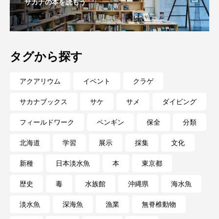
サカナの本を読もう
保全
健康
八景島シーパラダイス
共生
分析
分類
刺胞動物
タグから探す
剥製
動物園
化石
北の大地の水族館
アクアリウム
イベント
クラゲ
北極
医療
南極大陸
同定
サカナブックス
サケ
サメ
ダイビング
名古屋港水族館
哺乳類
商品
フィールドワーク
ペンギン
保全
分類
四万十川
四万十川学遊館あきついお
四国
北海道
学習
展示
採集
文化
四国水族館
図鑑
固有亜種
固有種
新種
日本淡水魚
本
東京都
在来生物
地域名
城崎マリンワールド
歴史
毒
水族館
沖縄県
海水魚
夏
外来生物
外来種
外来魚
淡水魚
深海魚
漁業
無脊椎動物