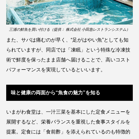
カブトエビ
カブトクラゲ
カミクラゲ
カレイ
カワウソ
カワハギ
三浦の鮮魚を買い付ける（提供： 株式会社 小田急レストランシステム）
また、サバは痛むのが早く、“足がはやい魚”としても知
カワバタモロコ
カワムツ
ガラ・ルファ
られていますが、同店では「凍眠」という特殊な冷凍技
キジハタ
キス
キチヌ
キヌバリ
術で鮮度を保ったまま店舗へ届けることで、高いコスト
パフォーマンスを実現しているといいます。
キビナゴ
キュウリエソ
キンメダイ
ギギ
ギンザケ
ギンザメ
クエ
味と健康の両面から“魚食の魅力”を知る
クサガメ
クジラ
クニマス
クマノミ
いまがわ食堂は、一汁三菜を基本にした定食メニューを
クモギンポ
クラゲ
クルマエビ
展開するなど、栄養バランスを重視した食事スタイルを
提案。定食には「食前酢」を添えられているのも特徴的
クロスジギンポ
クロソイ
クロダイ