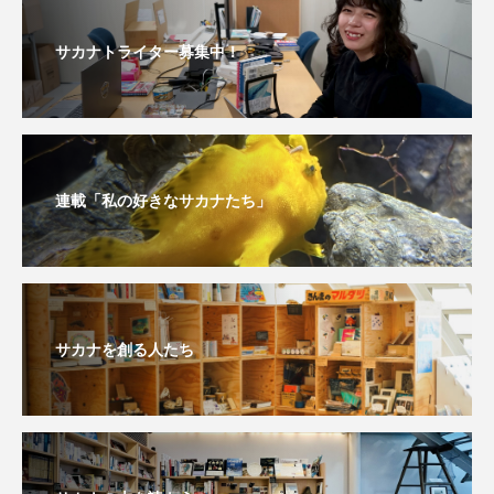
サカナトライター募集中！
ヤマトヌマエビ
ヤマメ
ヤミヨキセワタ
ユウゼン
ユウレイクラゲ
ユカタハタ
ユメタチモドキ
ヨウラククラゲ
ヨコエビ
連載「私の好きなサカナたち」
ヨツメウオ
ラブカ
ラムサール条約
リュウセイクラゲ
レシピ
ロックシュリンプ
ワカサギ
ワカメ
サカナを創る人たち
ワタカ
ワニ
ワレカラ
下田海中水族館
世界遺産
両生類
交雑
企画
伝承
伝統料理