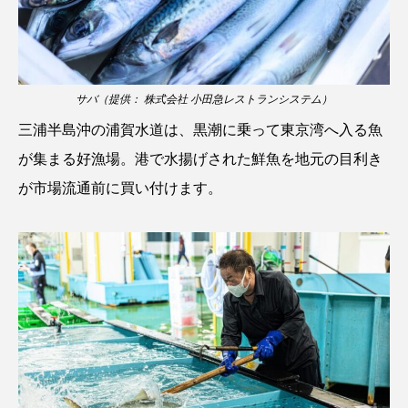
ウマヅラハギ
ウミウシ
エイ
エゾアイナメ
エッセイ
オオカミウオ
サバ（提供： 株式会社 小田急レストランシステム）
オオグソクムシ
オオサンショウウオ
三浦半島沖の浦賀水道は、黒潮に乗って東京湾へ入る魚
オショロコマ
オスカー
オタリア
が集まる好漁場。港で水揚げされた鮮魚を地元の目利き
が市場流通前に買い付けます。
オットセイ
オニヒトデ
オワンクラゲ
オーストラリア
カイエビ
カイギュウ
カイロウドウケツ
カイワリ
カエルアンコウ
カガミガイ
カキ
カクレクマノミ
カゴカマス
カジカ
カタボシイワシ
カツオ
カニ