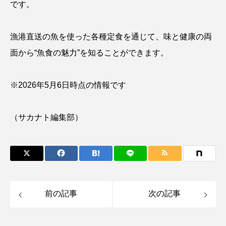
です。
クロツラヘラサギ
クロマグロ
グッピー
漁港直送の魚を使った各種定食を通じて、味と健康の両
グラミー
グルクン
ケブカガニ
ケラ
面から“魚食の魅力”を知ることができます。
ケープペンギン
ゲンゴロウ
コイ
※2026年5月6日時点の情報です
コウテイペンギン
コオイムシ
コガタペンギン
コガネスズメダイ
（サカナト編集部）
コクチバス
コクレン
コチ
コトクラゲ
コノシロ
コバンザメ
コブシメ
コブダイ
コメツキガニ
前の記事
次の記事
コモレビクラゲ
コモンイトギンポ