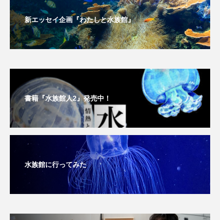
マテガイ
ミカヅキノエボシ
新エッセイ企画『わたしと水族館』
ミナミギンガメアジ
ミナミヌマエビ
ミナミハタンポ
ミナミメダカ
ミンククジラ
ムチカラマツ
ムツ
書籍『水族館人2』発売中！
メカジキ
メガロドン
メギス
メコン川
メゴチ
メジナ
メヌケ
メバル
メンダコ
モクズガニ
モツゴ
水族館に行ってみた
モノノケトンガリサカタザメ
モリアオガエル
モンツキハギ
ヤコウガイ
ヤゴ
ヤッコ
ヤドカリ
ヤマトシマドジョウ