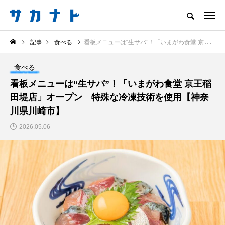
サカナをもっと好きになる
記事
食べる
看板メニューは“生サバ”！「いまがわ食堂 京王稲田堤店」オープン 特殊な冷凍技術を使用【神奈川県川崎市】
知る
食べる
楽しむ
創る
食べる
注目記事
看板メニューは“生サバ”！「いまがわ食堂 京王稲
サカナを知ろう
田堤店」オープン 特殊な冷凍技術を使用【神奈
食べる
創る
川県川崎市】
2026.05.06
＜ツバメウオ＞は意外
意外と簡単！ 100均で
と美味しい！ “でかい
買った道具で＜魚のは