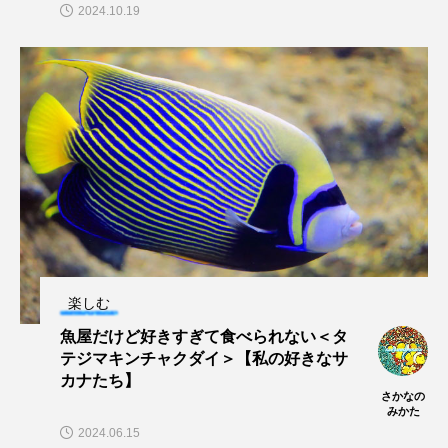
2024.10.19
トラフザメ
トラフシャコ
トンボ
ドキュメンタリー
ドジョウ
ドスイカ
ドチザメ
ナマズ
ナンヨウブダイ
ナンヨウマンタ
ニギス
ニシキアナゴ
ニシキフウライウオ
ニシシマドジョウ
ニジハギ
ニジマス
ニセゴイシウツボ
ニフレル
ニホンカワウソ
ニホンザリガニ
楽しむ
魚屋だけど好きすぎて食べられない＜タ
ニホンナマズ
ニュウドウカジカ
テジマキンチャクダイ＞【私の好きなサ
カナたち】
さかなの
ヌノサラシ
ヌマガエル
ヌマムツ
みかた
2024.06.15
ネコギギ
ネコザメ
ノコギリダイ