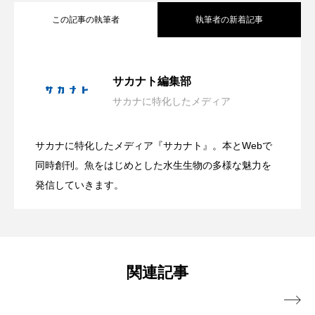
ゴトウタゴガエル
ゴマフアザラシ
ゴリ
この記事の執筆者
執筆者の新着記事
ゴンズイ
ゴールデンジェリーフィッシュ
大学生が「好き」という熱量だけで作っ
2026.08.08
サカナアパートメント
サカナブックス
サカナト編集部
サカナに特化したメディア
サクラアジ
サクラエビ
サクラダンゴウオ
自由研究にもぴったり！ 学研が＜カブト
2026.08.08
た水族館 オープンの経緯と運営の裏側
サカナに特化したメディア『サカナト』。本とWebで
サクラマス
サケ
サザエ
葛西臨海水族園が4日間限定の「水族園で
2026.08.07
ガニの飼育キット＞を発売 子どもたち
同時創刊。魚をはじめとした水生生物の多様な魅力を
＜連載：わたしと水族館＞
サツオミシマ
サバ
サビウツボ
発信していきます。
夕涼み」開催 夏ならではのイベントも
サブカルチャー
サメ
サヨリ
と1年かけて共同開発
サルシアクラゲ
サルパ
サワガニ
【東京都江戸川区】
関連記事
サンゴ
サンショウウオ
サンマ

サーモン
ザトウクジラ
シクリッド