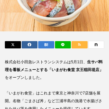
鰭”が特徴的な魚を実
く製＞を作ってみた
際に食べてみた
夏休みの自由研究にい
ト
椎名まさ
みのり
かが？
と
2026.06.02
2026.08.05
キーワードから探す
おばま水族館
かんぱち
わたしと水族館
アイゴ
アイナメ
アオウオ
アオザメ
株式会社小田急レストランシステムは5月1日、
生サバ料
理を看板メニューとする「いまがわ食堂 京王稲田堤店」
アオリイカ
アカアジ
アカカサゴ
をオープンしました。
アカクラゲ
アカザ
アカハタ
「いまがわ食堂」はこれまで東京と神奈川で7店舗を展
アカムツ
アカメ
アクアリウム
開。名物「ごまさば丼」など三浦半島の漁港で水揚げさ
アサヒガニ
アザアシ
アシカ
アジ
れたサバ等を使用したメニューを提供しています。