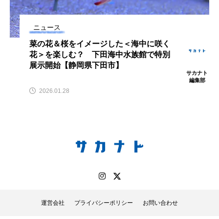
鰭”が特徴的な魚を実
く製＞を作ってみた
際に食べてみた
夏休みの自由研究にい
ト
椎名まさ
みのり
かが？
と
2026.06.02
ニュース
2026.08.05
菜の花＆桜をイメージした＜海中に咲く
花＞を楽しむ？ 下田海中水族館で特別
キーワードから探す
展示開始【静岡県下田市】
サカナト
編集部
2026.01.28
おばま水族館
かんぱち
わたしと水族館
アイゴ
アイナメ
アオウオ
アオザメ
アオリイカ
アカアジ
アカカサゴ
アカクラゲ
アカザ
アカハタ
アカムツ
アカメ
アクアリウム
運営会社
プライバシーポリシー
お問い合わせ
アサヒガニ
アザアシ
アシカ
アジ