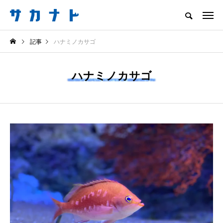
サカナをもっと好きになる
記事
ハナミノカサゴ
知る
食べる
楽しむ
創る
ハナミノカサゴ
注目記事
サカナを知ろう
食べる
創る
＜ツバメウオ＞は意外
意外と簡単！ 100均で
と美味しい！ “でかい
買った道具で＜魚のは