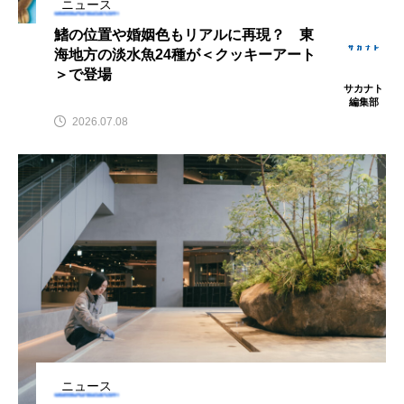
ニュース
ウマヅラハギ
ウミウシ
エイ
鰭の位置や婚姻色もリアルに再現？ 東
海地方の淡水魚24種が＜クッキーアート
エゾアイナメ
オオカミウオ
＞で登場
サカナト
オオグソクムシ
オオサンショウウオ
編集部
2026.07.08
オショロコマ
オスカー
オタリア
オットセイ
オニヒトデ
オワンクラゲ
オーストラリア
カイエビ
カイギュウ
カイロウドウケツ
カイワリ
カエルアンコウ
カガミガイ
カキ
カクレクマノミ
カゴカマス
カジカ
ニュース
カタボシイワシ
カツオ
カニ