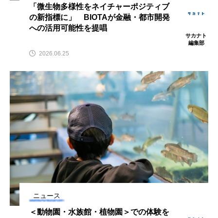
「微生物多様性をネイチャーポジティブ
の新指標に」 BIOTAが金融・都市開発
カブトエビ
カブトクラゲ
カミクラゲ
への活用可能性を提唱
サカナト
編集部
カレイ
カワウソ
カワハギ
2026.06.25
カワバタモロコ
カワムツ
ガラ・ルファ
キジハタ
キス
キチヌ
キヌバリ
キビナゴ
キュウリエソ
キンメダイ
ギギ
ギンザケ
ギンザメ
クエ
クサガメ
クジラ
クニマス
クマノミ
クモギンポ
クラゲ
クルマエビ
ニュース
クロスジギンポ
クロソイ
クロダイ
＜動物園・水族館・植物園＞での体験を