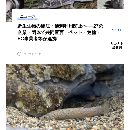
鰭”が特徴的な魚を実
く製＞を作ってみた
際に食べてみた
夏休みの自由研究にい
ト
椎名まさ
みのり
かが？
と
2026.06.02
ニュース
2026.08.05
野生生物の違法・過剰利用防止へ──27の
企業・団体で共同宣言 ペット・運輸・
キーワードから探す
EC事業者等が連携
サカナト
編集部
2026.07.18
かんぱち
わたしと水族館
アイゴ
アイナメ
アオウオ
アオザメ
アオリイカ
アカアジ
アカカサゴ
アカクラゲ
アカザ
アカハタ
アカムツ
アカメ
アクアリウム
アサヒガニ
アザアシ
アシカ
アジ