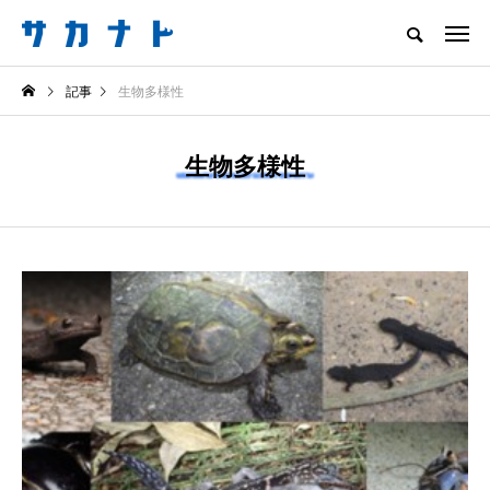
サカナをもっと好きになる
記事
生物多様性
知る
食べる
楽しむ
創る
生物多様性
注目記事
サカナを知ろう
食べる
創る
＜ツバメウオ＞は意外
意外と簡単！ 100均で
と美味しい！ “でかい
買った道具で＜魚のは