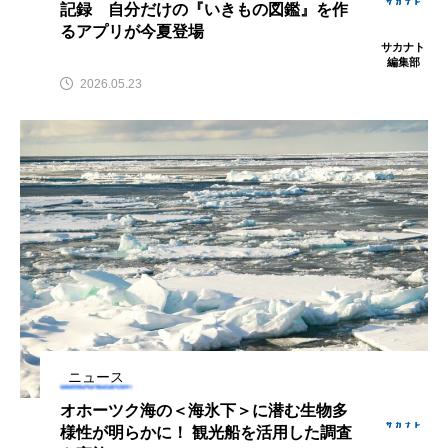
記録 自分だけの『いきもの図鑑』を作
クロツラヘラサギ
クロマグロ
グッピー
るアプリが今夏登場
サカナト
編集部
グラミー
グルクン
ケブカガニ
ケラ
2026.05.23
ケープペンギン
ゲンゴロウ
コイ
コウテイペンギン
コオイムシ
コガタペンギン
コガネスズメダイ
コクチバス
コクレン
コチ
コトクラゲ
コノシロ
コバンザメ
コブシメ
コブダイ
コメツキガニ
ニュース
オホーツク海の＜海氷下＞に潜む生物多
コモレビクラゲ
コモンイトギンポ
様性が明らかに！ 観光船を活用した調査