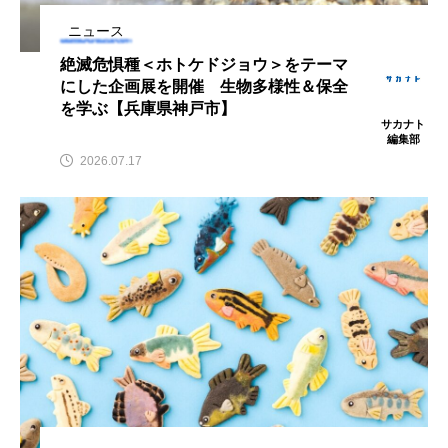
アッキガイ
アナゴ
アブラツノザメ
ニュース
絶滅危惧種＜ホトケドジョウ＞をテーマ
アブラボテ
アマガエル
アマゴ
にした企画展を開催 生物多様性＆保全
を学ぶ【兵庫県神戸市】
サカナト
アマダイ
アミメハギ
アメリカザリガニ
編集部
2026.07.17
アユ
アリアケギバチ
アリゲーターガー
アンコウ
イカ
イカナゴ
イクラ
イッカク
イトウ
イトヒキアジ
イトヨリダイ
イモリ
イラスト
イリエワニ
イワナ
インドネシア
ウツボ
ウナギ
ウバザメ