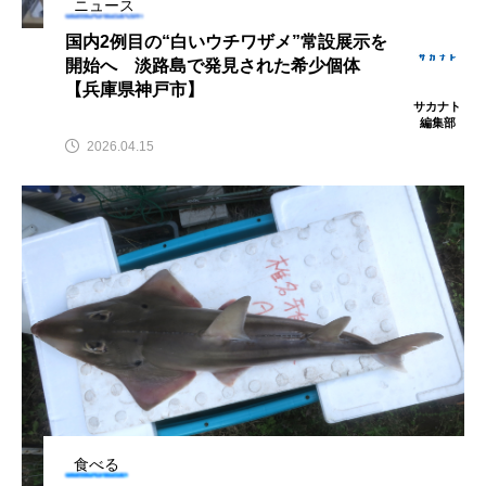
ニュース
ウマヅラハギ
ウミウシ
エイ
国内2例目の“白いウチワザメ”常設展示を
開始へ 淡路島で発見された希少個体
エゾアイナメ
エッセイ
オオカミウオ
【兵庫県神戸市】
サカナト
オオグソクムシ
オオサンショウウオ
編集部
2026.04.15
オショロコマ
オスカー
オタリア
オットセイ
オニヒトデ
オワンクラゲ
オーストラリア
カイエビ
カイギュウ
カイロウドウケツ
カイワリ
カエルアンコウ
カガミガイ
カキ
カクレクマノミ
カゴカマス
カジカ
食べる
カタボシイワシ
カツオ
カニ