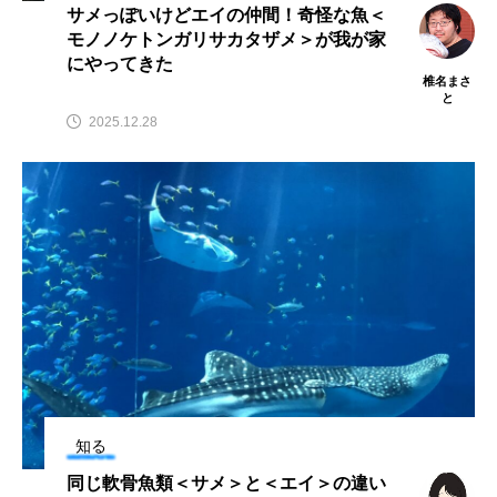
サメっぽいけどエイの仲間！奇怪な魚＜
モノノケトンガリサカタザメ＞が我が家
カブトエビ
カブトクラゲ
カミクラゲ
にやってきた
椎名まさ
と
カレイ
カワウソ
カワハギ
2025.12.28
カワバタモロコ
カワムツ
ガラ・ルファ
キジハタ
キス
キチヌ
キヌバリ
キビナゴ
キュウリエソ
キンメダイ
ギギ
ギンザケ
ギンザメ
クエ
クサガメ
クジラ
クニマス
クマノミ
クモギンポ
クラゲ
クルマエビ
知る
クロスジギンポ
クロソイ
クロダイ
同じ軟骨魚類＜サメ＞と＜エイ＞の違い