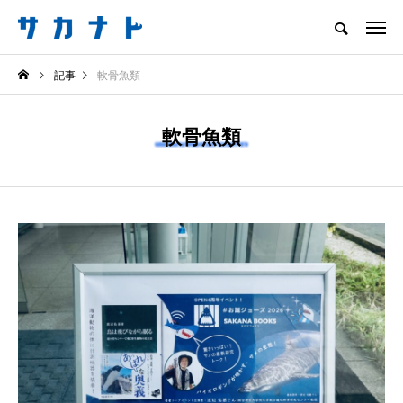
サカナをもっと好きになる
記事
軟骨魚類
知る
食べる
楽しむ
創る
軟骨魚類
注目記事
サカナを知ろう
食べる
創る
＜ツバメウオ＞は意外
意外と簡単！ 100均で
と美味しい！ “でかい
買った道具で＜魚のは