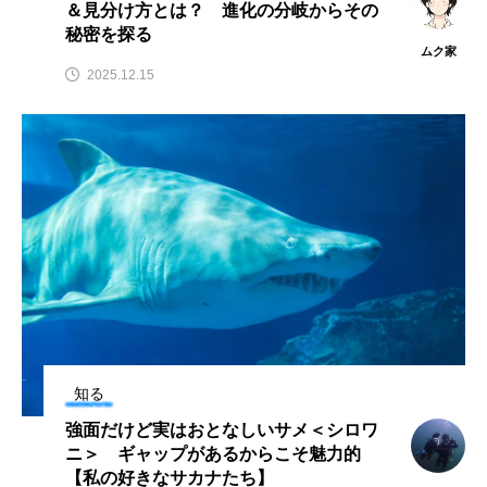
＆見分け方とは？ 進化の分岐からその
クロツラヘラサギ
クロマグロ
グッピー
秘密を探る
ムク家
2025.12.15
グラミー
グルクン
ケブカガニ
ケラ
ケープペンギン
ゲンゴロウ
コイ
コウテイペンギン
コオイムシ
コガタペンギン
コガネスズメダイ
コクチバス
コクレン
コチ
コトクラゲ
コノシロ
コバンザメ
知る
コブシメ
コブダイ
コメツキガニ
強面だけど実はおとなしいサメ＜シロワ
コモレビクラゲ
コモンイトギンポ
ニ＞ ギャップがあるからこそ魅力的
【私の好きなサカナたち】