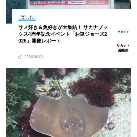
鰭”が特徴的な魚を実
く製＞を作ってみた
際に食べてみた
夏休みの自由研究にい
ト
椎名まさ
みのり
かが？
と
2026.06.02
楽しむ
2026.08.05
サメ好き＆魚好きが大集結！ サカナブッ
クス4周年記念イベント「お誕ジョーズ2
キーワードから探す
026」開催レポート
サカナト
編集部
2026.08.01
おばま水族館
かんぱち
わたしと水族館
アイゴ
アイナメ
アオウオ
アオザメ
アオリイカ
アカアジ
アカカサゴ
アカクラゲ
アカザ
アカハタ
アカムツ
アカメ
アクアリウム
アサヒガニ
アザアシ
アシカ
アジ