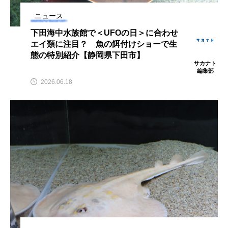
アッキガイ
アナゴ
アブラツノザメ
ニュース
下田海中水族館で＜UFOの日＞に合わせ
アブラボテ
アマガエル
アマゴ
エイ類に注目？ 魚の餌付けショーで生
態の特別紹介【静岡県下田市】
サカナト
アマダイ
アミメハギ
アメリカザリガニ
編集部
2026.06.18
アユ
アリアケギバチ
アリゲーターガー
アンコウ
イカ
イカナゴ
イクラ
イッカク
イトウ
イトヒキアジ
イトヨリダイ
イモリ
イラスト
イリエワニ
イワナ
インドネシア
ウツボ
ウナギ
ウバザメ