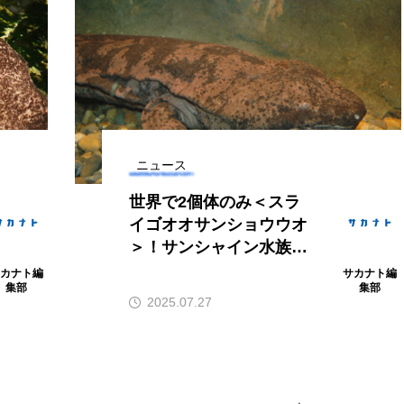
ガラ・ルファ
キジハタ
キス
キチヌ
ギギ
ギンザケ
ギンザメ
クエ
クサ
クモギンポ
クラゲ
クルマエビ
クロスジギンポ
グロ
グッピー
グラミー
グルクン
ケブカガ
ニュース
世界で2個体のみ＜スラ
ウ
コイ
コウテイペンギン
コオイムシ
コガ
イゴオオサンショウウオ
＞！サンシャイン水族館
バス
コクレン
コチ
コトクラゲ
コノシロ
でセミナー開催【東京都
サカナト編
サカナト編
集部
集部
コメツキガニ
コモレビクラゲ
コモンイトギンポ
豊島区】
2025.07.27
ゴンズイ
ゴールデンジェリーフィッシュ
サカナアパ
ジ
サクラエビ
サクラダンゴウオ
サクラマス