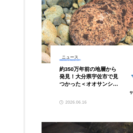
り人は魚拓を
河川・湖の生態系の頂
＞ 魚拓がも
点に立つ美しい魚＜ノ
力──祖父と
ーザンパイク＞とは
清水むつみ
からその意味
なんでも食べる“最高捕
9
おす
食者”？
2026.08.04
ニュース
約350万年前の地層から
発見！大分県宇佐市で見
つかった＜オオサンショ
ウウオ科＞の化石が新属
新種と判明
2026.06.16
おばま水族館
かんぱち