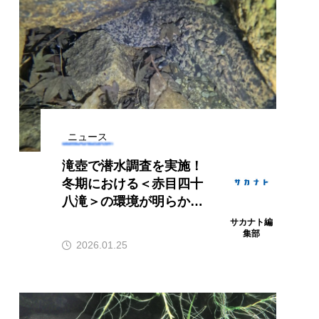
海の貝827種を
＜ツバメウオ＞は意外
た図鑑『新版 日
と美味しい！ “でかい
』発売 生態写
鰭”が特徴的な魚を実際
サカナト編
本写真を掲載
に食べてみた
集部
2026.08.05
.08.09
ニュース
滝壺で潜水調査を実施！
冬期における＜赤目四十
八滝＞の環境が明らかに
【三重県名張市】
サカナト編
集部
2026.01.25
アオザメ