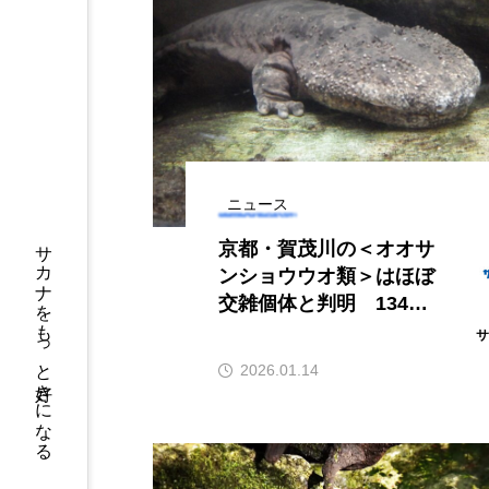
アオリイカ
アカアジ
アクアリウム
アサヒガニ
アブラボテ
アマガエル
アリアケギバチ
アリゲー
ニュース
イトヒキアジ
イトヨリダ
サカナをもっと好きになる
京都・賀茂川の＜オオサ
ウナギ
ウバザメ
ンショウウオ類＞はほぼ
交雑個体と判明 134回
オオグソクムシ
オオサン
の調査で得られたデータ
を解析
オニヒトデ
オワンクラゲ
2026.01.14
カエルアンコウ
カガミガ
カツオ
カニ
カブ