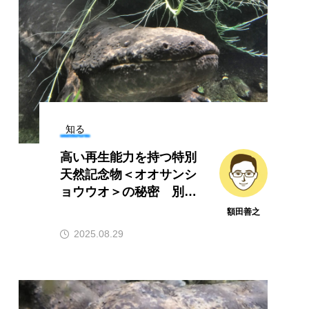
アカムツ
アカメ
アナゴ
アブラツノザメ
ニ
アユ
イッカク
イトウ
知る
インドネシア
ウツボ
高い再生能力を持つ特別
エッセイ
オオカミウオ
天然記念物＜オオサンシ
ョウウオ＞の秘密 別名
オットセイ
は「はんざき」？
額田善之
ロウドウケツ
カイワリ
2025.08.29
カタボシイワシ
ワウソ
カワハギ