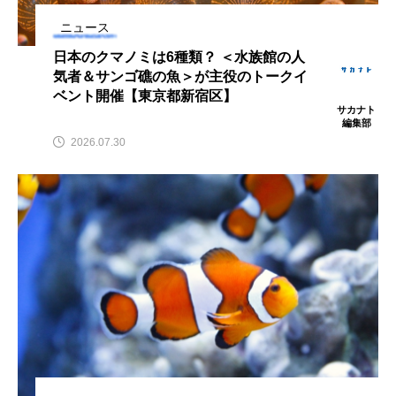
アッキガイ
アナゴ
アブラツノザメ
ニュース
日本のクマノミは6種類？ ＜水族館の人
アブラボテ
アマガエル
アマゴ
気者＆サンゴ礁の魚＞が主役のトークイ
ベント開催【東京都新宿区】
サカナト
アマダイ
アミメハギ
アメリカザリガニ
編集部
2026.07.30
アユ
アリアケギバチ
アリゲーターガー
アンコウ
イカ
イカナゴ
イクラ
イッカク
イトウ
イトヒキアジ
イトヨリダイ
イモリ
イラスト
イリエワニ
イワナ
インドネシア
ウツボ
ウナギ
ウバザメ