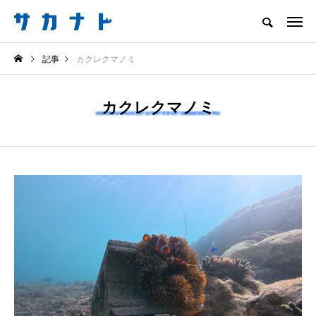
サカナをもっと好きになる
記事
カクレクマノミ
知る
食べる
楽しむ
創る
カクレクマノミ
注目記事
サカナを知ろう
食べる
創る
＜ツバメウオ＞は意外
意外と簡単！ 100均で
と美味しい！ “でかい
買った道具で＜魚のは