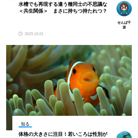
水槽でも再現する違う種同士の不思議な
＜共生関係＞ まさに持ちつ持たれつ？
カブトエビ
カブトクラゲ
カミクラゲ
せんば千
波
カレイ
カワウソ
カワハギ
2025.10.01
カワバタモロコ
カワムツ
ガラ・ルファ
キジハタ
キス
キチヌ
キヌバリ
キビナゴ
キュウリエソ
キンメダイ
ギギ
ギンザケ
ギンザメ
クエ
クサガメ
クジラ
クニマス
クマノミ
クモギンポ
クラゲ
クルマエビ
知る
クロスジギンポ
クロソイ
クロダイ
体格の大きさに注目！若いころは性別が