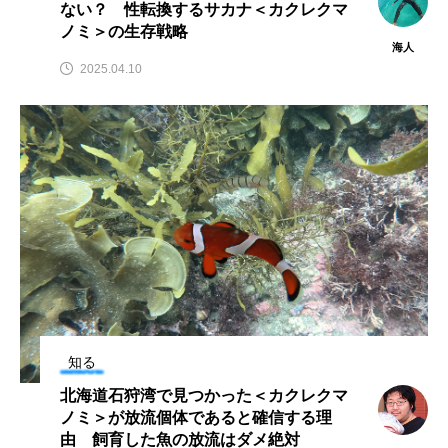
ない？ 性転換するサカナ＜カクレクマ
クロツラヘラサギ
クロマグロ
グッピー
ノミ＞の生存戦略
海人
2025.04.10
グラミー
グルクン
ケブカガニ
ケラ
ケープペンギン
ゲンゴロウ
コイ
コウテイペンギン
コオイムシ
コガタペンギン
コガネスズメダイ
コクチバス
コクレン
コチ
コトクラゲ
コノシロ
コバンザメ
知る
コブシメ
コブダイ
コメツキガニ
北海道石狩湾で見つかった＜カクレクマ
コモレビクラゲ
コモンイトギンポ
ノミ＞が放流個体であると確信する理
由 飼育した魚の放流はダメ絶対