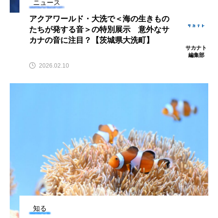
ニュース
ウマヅラハギ
ウミウシ
エイ
アクアワールド・大洗で＜海の生きもの
たちが発する音＞の特別展示 意外なサ
エゾアイナメ
オオカミウオ
カナの音に注目？【茨城県大洗町】
サカナト
オオグソクムシ
オオサンショウウオ
編集部
2026.02.10
オショロコマ
オスカー
オタリア
オットセイ
オニヒトデ
オワンクラゲ
オーストラリア
カイエビ
カイギュウ
カイロウドウケツ
カイワリ
カエルアンコウ
カガミガイ
カキ
カクレクマノミ
カゴカマス
カジカ
知る
カタボシイワシ
カツオ
カニ