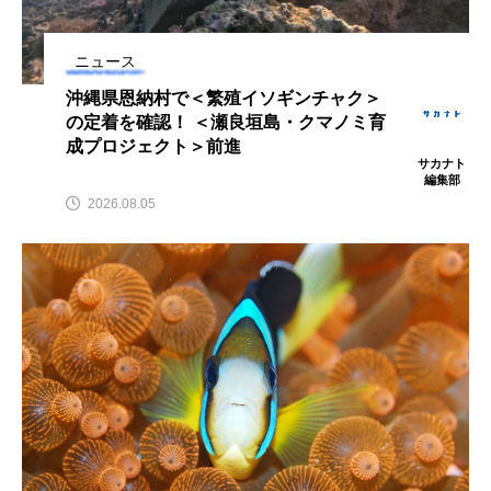
鰭”が特徴的な魚を実
く製＞を作ってみた
際に食べてみた
夏休みの自由研究にい
ト
椎名まさ
みのり
かが？
と
2026.06.02
ニュース
2026.08.05
沖縄県恩納村で＜繁殖イソギンチャク＞
の定着を確認！ ＜瀬良垣島・クマノミ育
キーワードから探す
成プロジェクト＞前進
サカナト
編集部
2026.08.05
かんぱち
わたしと水族館
アイゴ
アイナメ
アオウオ
アオザメ
アオリイカ
アカアジ
アカカサゴ
アカクラゲ
アカザ
アカハタ
アカムツ
アカメ
アクアリウム
アサヒガニ
アザアシ
アシカ
アジ