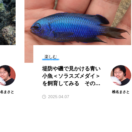
意外
意外と簡単！ 100均で
かい
買った道具で＜魚のは
実際
く製＞を作ってみた
椎名まさと
みのり
夏休みの自由研究にい
2026.06.02
かが？
楽しむ
堤防や磯で見かける青い
小魚＜ソラスズメダイ＞
を飼育してみる その美
キーワードから探す
しい姿は採集の「原
椎名まさと
椎名まさと
2025.04.07
点」？
アイゴ
アイナメ
アオウオ
アオザメ