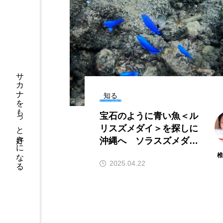
推し動物イラスト
＜ツバメウオ＞は
」作品募集中 伊勢
と美味しい！ “で
ーパラダイス館内で1
鰭”が特徴的な魚を
サカナト編
月から展示【三重県伊
に食べてみた
サカナをもっと好きになる
集部
2026.08.05
市】
2026.08.06
知る
宝石のように青い魚＜ル
リスズメダイ＞を探しに
沖縄へ ソラスズメダイ
との違いとは？
2025.04.22
かんぱち
わたしと水族館