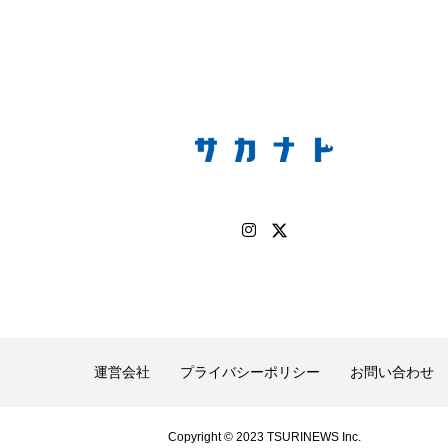
アカザ
アカハタ
アカムツ
アカメ
ア
アジ
アッキガイ
アナゴ
アブラツノザメ
ア
アミメハギ
アメリカザリガニ
アユ
アリアケギバチ
カナゴ
イクラ
イッカク
イトウ
イトヒキア
イリエワニ
イワナ
インドネシア
ウツボ
ウ
エイ
エゾアイナメ
オオカミウオ
オオグソク
ョロコマ
オスカー
オタリア
オットセイ
オ
カイギュウ
カイロウドウケツ
カイワリ
カ
運営会社
プライバシーポリシー
お問い合わせ
カクレクマノミ
カゴカマス
カジカ
カタボシイワシ
カミクラゲ
カレイ
カワウソ
カワハギ
Copyright © 2023 TSURINEWS Inc.