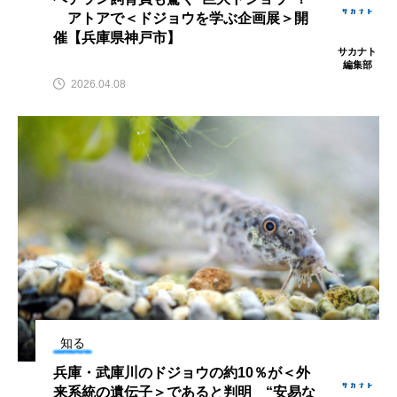
アトアで＜ドジョウを学ぶ企画展＞開
催【兵庫県神戸市】
カブトエビ
カブトクラゲ
カミクラゲ
サカナト
編集部
カレイ
カワウソ
カワハギ
2026.04.08
カワバタモロコ
カワムツ
ガラ・ルファ
キジハタ
キス
キチヌ
キヌバリ
キビナゴ
キュウリエソ
キンメダイ
ギギ
ギンザケ
ギンザメ
クエ
クサガメ
クジラ
クニマス
クマノミ
クモギンポ
クラゲ
クルマエビ
知る
兵庫・武庫川のドジョウの約10％が＜外
クロスジギンポ
クロソイ
クロダイ
来系統の遺伝子＞であると判明 “安易な