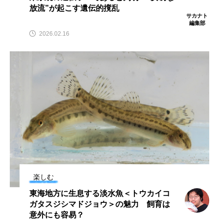
放流”が起こす遺伝的撹乱
クロツラヘラサギ
クロマグロ
グッピー
サカナト
編集部
2026.02.16
グラミー
グルクン
ケブカガニ
ケラ
ケープペンギン
ゲンゴロウ
コイ
コウテイペンギン
コオイムシ
コガタペンギン
コガネスズメダイ
コクチバス
コクレン
コチ
コトクラゲ
コノシロ
コバンザメ
楽しむ
コブシメ
コブダイ
コメツキガニ
東海地方に生息する淡水魚＜トウカイコ
コモレビクラゲ
コモンイトギンポ
ガタスジシマドジョウ＞の魅力 飼育は
意外にも容易？