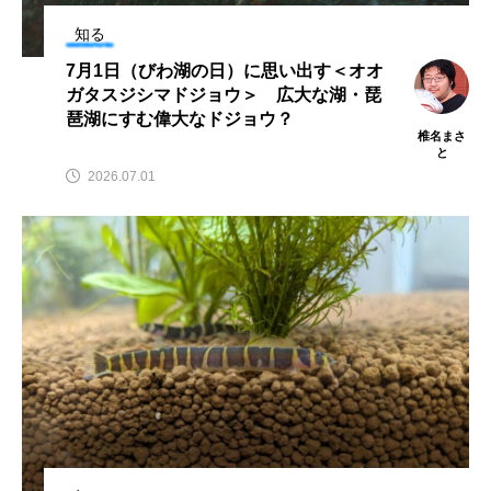
アッキガイ
アナゴ
アブラツノザメ
知る
7月1日（びわ湖の日）に思い出す＜オオ
アブラボテ
アマガエル
アマゴ
ガタスジシマドジョウ＞ 広大な湖・琵
琶湖にすむ偉大なドジョウ？
椎名まさ
アマダイ
アミメハギ
アメリカザリガニ
と
2026.07.01
アユ
アリアケギバチ
アリゲーターガー
アンコウ
イカ
イカナゴ
イクラ
イッカク
イトウ
イトヒキアジ
イトヨリダイ
イモリ
イラスト
イリエワニ
イワナ
インドネシア
ウツボ
ウナギ
ウバザメ