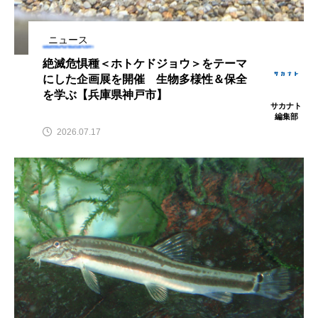
鰭”が特徴的な魚を実
く製＞を作ってみた
際に食べてみた
夏休みの自由研究にい
ト
椎名まさ
みのり
かが？
と
2026.06.02
ニュース
2026.08.05
絶滅危惧種＜ホトケドジョウ＞をテーマ
にした企画展を開催 生物多様性＆保全
キーワードから探す
を学ぶ【兵庫県神戸市】
サカナト
編集部
2026.07.17
おばま水族館
かんぱち
わたしと水族館
アイゴ
アイナメ
アオウオ
アオザメ
アオリイカ
アカアジ
アカカサゴ
アカクラゲ
アカザ
アカハタ
アカムツ
アカメ
アクアリウム
アサヒガニ
アザアシ
アシカ
アジ