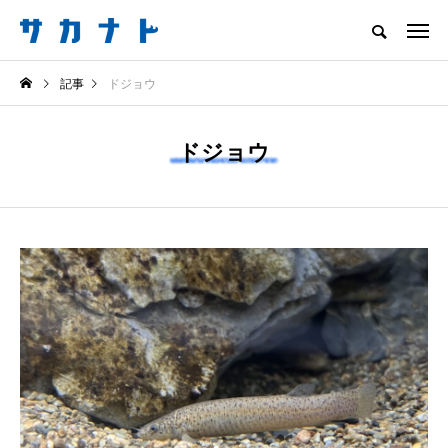
サカナをもっと好きになる
記事
ドジョウ
知る
食べる
楽しむ
創る
ドジョウ
注目記事
サカナを知ろう
食べる
創る
＜ツバメウオ＞は意外
意外と簡単！ 100均で
と美味しい！ “でかい
買った道具で＜魚のは