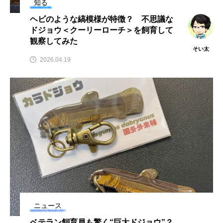
知る
ウマヅラハギ
ウミウシ
エイ
ヘビのような縞模様が特徴？ 不思議な
ドジョウ＜クーリーローチ＞を飼育して
エゾアイナメ
エッセイ
オオカミウオ
観察してみた
そい太
オオグソクムシ
オオサンショウウオ
2026.04.19
オショロコマ
オスカー
オタリア
オットセイ
オニヒトデ
オワンクラゲ
オーストラリア
カイエビ
カイギュウ
カイロウドウケツ
カイワリ
カエルアンコウ
カガミガイ
カキ
カクレクマノミ
カゴカマス
カジカ
ニュース
ベテラン飼育員も驚く“巨大ドジョウ”？
カタボシイワシ
カツオ
カニ