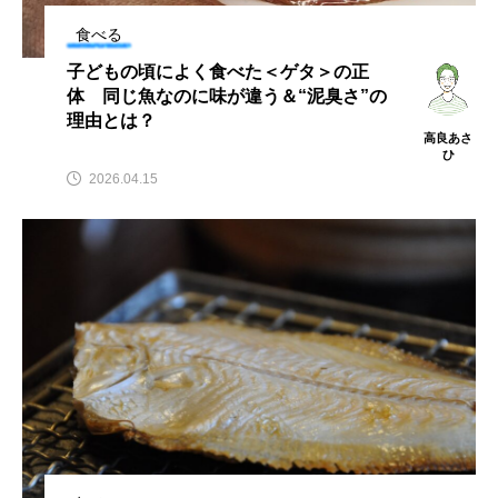
アッキガイ
アナゴ
アブラツノザメ
食べる
子どもの頃によく食べた＜ゲタ＞の正
アブラボテ
アマガエル
アマゴ
体 同じ魚なのに味が違う＆“泥臭さ”の
理由とは？
高良あさ
アマダイ
アミメハギ
アメリカザリガニ
ひ
2026.04.15
アユ
アリアケギバチ
アリゲーターガー
アンコウ
イカ
イカナゴ
イクラ
イッカク
イトウ
イトヒキアジ
イトヨリダイ
イモリ
イラスト
イリエワニ
イワナ
インドネシア
ウツボ
ウナギ
ウバザメ