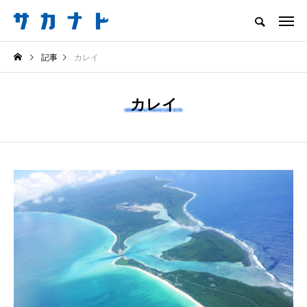
サカナをもっと好きになる
記事
カレイ
知る
食べる
楽しむ
創る
カレイ
注目記事
サカナを知ろう
食べる
創る
＜ツバメウオ＞は意外
＜なぜ釣り人は魚拓を
と美味しい！ “でかい
とるのか？＞ 魚拓が