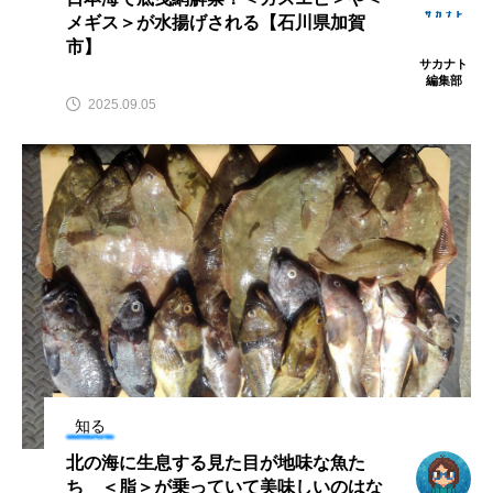
メギス＞が水揚げされる【石川県加賀
市】
カブトエビ
カブトクラゲ
カミクラゲ
サカナト
編集部
カレイ
カワウソ
カワハギ
2025.09.05
カワバタモロコ
カワムツ
ガラ・ルファ
キジハタ
キス
キチヌ
キヌバリ
キビナゴ
キュウリエソ
キンメダイ
ギギ
ギンザケ
ギンザメ
クエ
クサガメ
クジラ
クニマス
クマノミ
クモギンポ
クラゲ
クルマエビ
知る
北の海に生息する見た目が地味な魚た
クロスジギンポ
クロソイ
クロダイ
ち ＜脂＞が乗っていて美味しいのはな