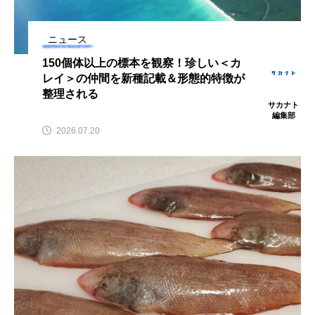
鰭”が特徴的な魚を実
もつ不思議な力──祖
際に食べてみた
父と子の魚拓からその
ト
椎名まさ
清水む
意味を問いなおす
と
み
ニュース
2026.08.05
2026.08.09
150個体以上の標本を観察！珍しい＜カ
レイ＞の仲間を新種記載＆形態的特徴が
キーワードから探す
整理される
サカナト
編集部
2026.07.20
おばま水族館
かんぱち
わたしと水族館
アイゴ
アイナメ
アオウオ
アオザメ
アオリイカ
アカアジ
アカカサゴ
アカクラゲ
アカザ
アカハタ
アカムツ
アカメ
アクアリウム
アサヒガニ
アザアシ
アシカ
アジ