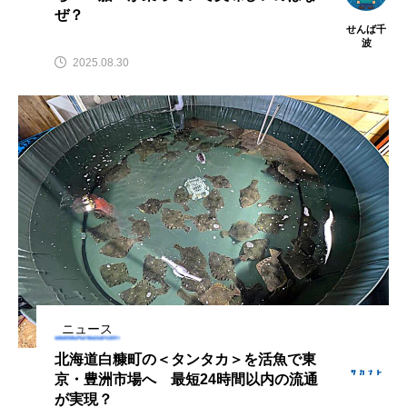
ぜ？
クロツラヘラサギ
クロマグロ
グッピー
せんば千
波
2025.08.30
グラミー
グルクン
ケブカガニ
ケラ
ケープペンギン
ゲンゴロウ
コイ
コウテイペンギン
コオイムシ
コガタペンギン
コガネスズメダイ
コクチバス
コクレン
コチ
コトクラゲ
コノシロ
コバンザメ
ニュース
コブシメ
コブダイ
コメツキガニ
北海道白糠町の＜タンタカ＞を活魚で東
コモレビクラゲ
コモンイトギンポ
京・豊洲市場へ 最短24時間以内の流通
が実現？