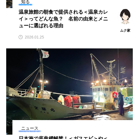
知る
ウマヅラハギ
ウミウシ
エイ
温泉旅館の朝食で提供される＜温泉カレ
イ＞ってどんな魚？ 名前の由来とメニ
エゾアイナメ
エッセイ
オオカミウオ
ューに選ばれる理由
ムク家
オオグソクムシ
オオサンショウウオ
2026.01.25
オショロコマ
オスカー
オタリア
オットセイ
オニヒトデ
オワンクラゲ
オーストラリア
カイエビ
カイギュウ
カイロウドウケツ
カイワリ
カエルアンコウ
カガミガイ
カキ
カクレクマノミ
カゴカマス
カジカ
ニュース
日本海で底曳網解禁！＜ガスエビ＞や＜
カタボシイワシ
カツオ
カニ