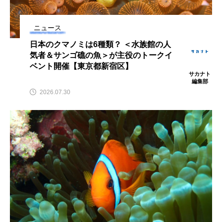
鰭”が特徴的な魚を実
く製＞を作ってみた
際に食べてみた
夏休みの自由研究にい
カナト
椎名まさ
み
かが？
集部
と
2026.06.02
ニュース
2026.08.05
日本のクマノミは6種類？ ＜水族館の人
気者＆サンゴ礁の魚＞が主役のトークイ
キーワードから探す
ベント開催【東京都新宿区】
サカナト
編集部
2026.07.30
おばま水族館
かんぱち
わたしと水族館
アイゴ
アイナメ
アオウオ
アオザメ
アオリイカ
アカアジ
アカカサゴ
アカクラゲ
アカザ
アカハタ
アカムツ
アカメ
アクアリウム
アサヒガニ
アザアシ
アシカ
アジ