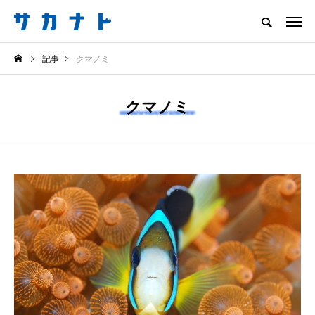
サカナをもっと好きになる
記事
クマノミ
知る
食べる
楽しむ
創る
クマノミ
注目記事
サカナを知ろう
食べる
創る
＜ツバメウオ＞は意外
意外と簡単！ 100均で
と美味しい！ “でかい
買った道具で＜魚のは