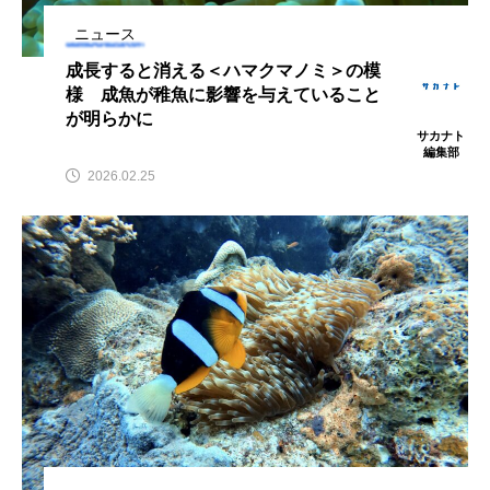
アッキガイ
アナゴ
アブラツノザメ
ニュース
成長すると消える＜ハマクマノミ＞の模
アブラボテ
アマガエル
アマゴ
様 成魚が稚魚に影響を与えていること
が明らかに
サカナト
アマダイ
アミメハギ
アメリカザリガニ
編集部
2026.02.25
アユ
アリアケギバチ
アリゲーターガー
アンコウ
イカ
イカナゴ
イクラ
イッカク
イトウ
イトヒキアジ
イトヨリダイ
イモリ
イラスト
イリエワニ
イワナ
インドネシア
ウツボ
ウナギ
ウバザメ