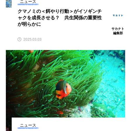
ニュース
ウマヅラハギ
ウミウシ
エイ
クマノミの＜餌やり行動＞がイソギンチ
ャクを成長させる？ 共生関係の重要性
エゾアイナメ
エッセイ
オオカミウオ
が明らかに
サカナト
オオグソクムシ
オオサンショウウオ
編集部
2025.03.03
オショロコマ
オスカー
オタリア
オットセイ
オニヒトデ
オワンクラゲ
オーストラリア
カイエビ
カイギュウ
カイロウドウケツ
カイワリ
カエルアンコウ
カガミガイ
カキ
カクレクマノミ
カゴカマス
カジカ
ニュース
カタボシイワシ
カツオ
カニ