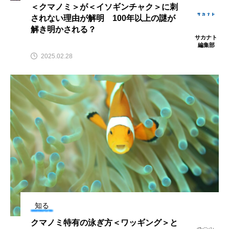
＜クマノミ＞が＜イソギンチャク＞に刺
されない理由が解明 100年以上の謎が
カブトエビ
カブトクラゲ
カミクラゲ
解き明かされる？
サカナト
編集部
カレイ
カワウソ
カワハギ
2025.02.28
カワバタモロコ
カワムツ
ガラ・ルファ
キジハタ
キス
キチヌ
キヌバリ
キビナゴ
キュウリエソ
キンメダイ
ギギ
ギンザケ
ギンザメ
クエ
クサガメ
クジラ
クニマス
クマノミ
クモギンポ
クラゲ
クルマエビ
知る
クロスジギンポ
クロソイ
クロダイ
クマノミ特有の泳ぎ方＜ワッギング＞と