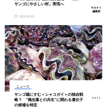
サンゴにやさしい村」実現へ
クロツラヘラサギ
クロマグロ
グッピー
サカナト
編集部
2026.05.10
グラミー
グルクン
ケブカガニ
ケラ
ケープペンギン
ゲンゴロウ
コイ
コウテイペンギン
コオイムシ
コガタペンギン
コガネスズメダイ
コクチバス
コクレン
コチ
コトクラゲ
コノシロ
コバンザメ
ニュース
コブシメ
コブダイ
コメツキガニ
サンゴ礁にすむ＜シャコガイ＞の独自戦
コモレビクラゲ
コモンイトギンポ
略？ “褐虫藻との共生”に関わる遺伝子
の候補を特定