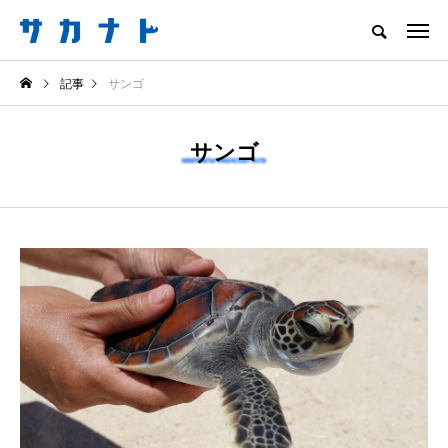
サカナをもっと好きになる
記事
サンゴ
知る
食べる
楽しむ
創る
サンゴ
注目記事
サカナを知ろう
食べる
創る
＜ツバメウオ＞は意外
＜なぜ釣り人は魚拓を
と美味しい！ “でかい
とるのか？＞ 魚拓が