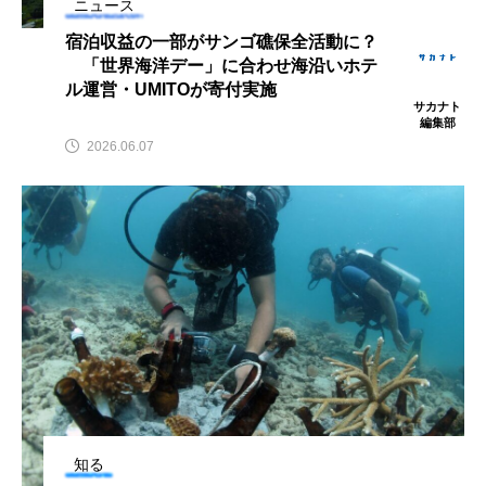
ニュース
ウマヅラハギ
ウミウシ
エイ
宿泊収益の一部がサンゴ礁保全活動に？
「世界海洋デー」に合わせ海沿いホテ
エゾアイナメ
エッセイ
オオカミウオ
ル運営・UMITOが寄付実施
サカナト
オオグソクムシ
オオサンショウウオ
編集部
2026.06.07
オショロコマ
オスカー
オタリア
オットセイ
オニヒトデ
オワンクラゲ
オーストラリア
カイエビ
カイギュウ
カイロウドウケツ
カイワリ
カエルアンコウ
カガミガイ
カキ
カクレクマノミ
カゴカマス
カジカ
知る
カタボシイワシ
カツオ
カニ