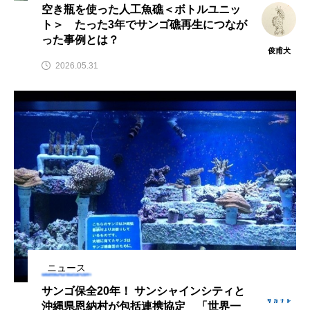
空き瓶を使った人工魚礁＜ボトルユニッ
ト＞ たった3年でサンゴ礁再生につなが
カブトエビ
カブトクラゲ
カミクラゲ
った事例とは？
俊甫犬
カレイ
カワウソ
カワハギ
2026.05.31
カワバタモロコ
カワムツ
ガラ・ルファ
キジハタ
キス
キチヌ
キヌバリ
キビナゴ
キュウリエソ
キンメダイ
ギギ
ギンザケ
ギンザメ
クエ
クサガメ
クジラ
クニマス
クマノミ
クモギンポ
クラゲ
クルマエビ
ニュース
サンゴ保全20年！ サンシャインシティと
クロスジギンポ
クロソイ
クロダイ
沖縄県恩納村が包括連携協定 「世界一