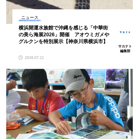
鰭”が特徴的な魚を実
もつ不思議な力──祖
際に食べてみた
父と子の魚拓からその
ト
椎名まさ
清水む
意味を問いなおす
と
み
ニュース
2026.08.05
2026.08.09
横浜開運水族館で沖縄を感じる「中華街
の美ら海展2026」開催 アオウミガメや
キーワードから探す
グルクンを特別展示【神奈川県横浜市】
サカナト
編集部
2026.07.21
おばま水族館
かんぱち
わたしと水族館
アイゴ
アイナメ
アオウオ
アオザメ
アオリイカ
アカアジ
アカカサゴ
アカクラゲ
アカザ
アカハタ
アカムツ
アカメ
アクアリウム
アサヒガニ
アザアシ
アシカ
アジ