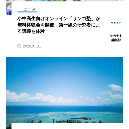
アッキガイ
アナゴ
アブラツノザメ
ニュース
小中高生向けオンライン「サンゴ塾」が
アブラボテ
アマガエル
アマゴ
無料体験会を開催 第一線の研究者によ
る講義を体験
サカナト
アマダイ
アミメハギ
アメリカザリガニ
編集部
2026.07.01
アユ
アリアケギバチ
アリゲーターガー
アンコウ
イカ
イカナゴ
イクラ
イッカク
イトウ
イトヒキアジ
イトヨリダイ
イモリ
イラスト
イリエワニ
イワナ
インドネシア
ウツボ
ウナギ
ウバザメ