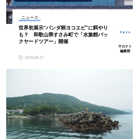
涼み」開催 夏ならで
鰭”が特徴的な魚を実
はのイベントも【東京
際に食べてみた
さ
サカナト
椎名ま
都江戸川区】
編集部
と
ニュース
2026.08.07
2026.08.05
世界初展示“パンダ柄ヨコエビ”に餌やり
も？ 和歌山県すさみ町で「水族館バッ
キーワードから探す
クヤードツアー」開催
サカナト
編集部
2026.06.27
かんぱち
わたしと水族館
アイゴ
アイナメ
アオウオ
アオザメ
アオリイカ
アカアジ
アカカサゴ
アカクラゲ
アカザ
アカハタ
アカムツ
アカメ
アクアリウム
アサヒガニ
アザアシ
アシカ
アジ