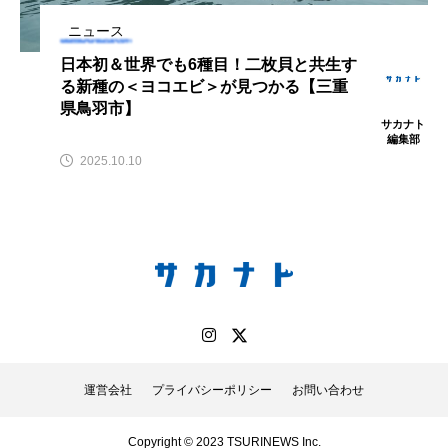
アッキガイ
アナゴ
アブラツノザメ
ニュース
日本初＆世界でも6種目！二枚貝と共生す
アブラボテ
アマガエル
アマゴ
る新種の＜ヨコエビ＞が見つかる【三重
県鳥羽市】
サカナト
アマダイ
アミメハギ
アメリカザリガニ
編集部
2025.10.10
アユ
アリアケギバチ
アリゲーターガー
アンコウ
イカ
イカナゴ
イクラ
イッカク
イトウ
イトヒキアジ
イトヨリダイ
イモリ
イラスト
イリエワニ
イワナ
インドネシア
運営会社
プライバシーポリシー
お問い合わせ
ウツボ
ウナギ
ウバザメ
Copyright © 2023 TSURINEWS Inc.