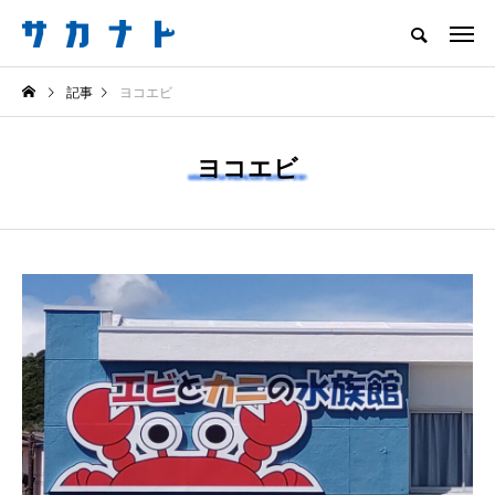
サカナをもっと好きになる
記事
ヨコエビ
知る
食べる
楽しむ
創る
ヨコエビ
注目記事
サカナを知ろう
ニュース
食べる
葛西臨海水族園が4日
＜ツバメウオ＞は意外
間限定の「水族園で夕
と美味しい！ “でかい