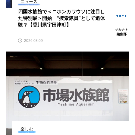
ニュース
ウマヅラハギ
ウミウシ
エイ
四国水族館で＜ニホンカワウソに注目し
た特別展＞開始 “捜索隊員”として追体
エゾアイナメ
オオカミウオ
験？【香川県宇田津町】
サカナト
オオグソクムシ
オオサンショウウオ
編集部
2026.03.09
オショロコマ
オスカー
オタリア
オットセイ
オニヒトデ
オワンクラゲ
オーストラリア
カイエビ
カイギュウ
カイロウドウケツ
カイワリ
カエルアンコウ
カガミガイ
カキ
カクレクマノミ
カゴカマス
カジカ
楽しむ
カタボシイワシ
カツオ
カニ