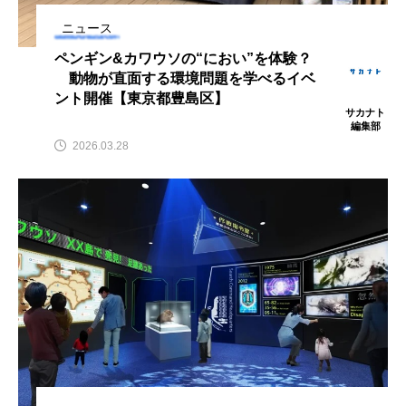
アッキガイ
アナゴ
アブラツノザメ
ニュース
ペンギン&カワウソの“におい”を体験？
アブラボテ
アマガエル
アマゴ
動物が直面する環境問題を学べるイベ
ント開催【東京都豊島区】
サカナト
アマダイ
アミメハギ
アメリカザリガニ
編集部
2026.03.28
アユ
アリアケギバチ
アリゲーターガー
アンコウ
イカ
イカナゴ
イクラ
イッカク
イトウ
イトヒキアジ
イトヨリダイ
イモリ
イラスト
イリエワニ
イワナ
インドネシア
ウツボ
ウナギ
ウバザメ