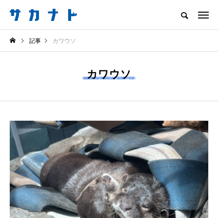
サカナをもっと好きになる
記事
カワウソ
知る
食べる
楽しむ
創る
カワウソ
注目記事
サカナを知ろう
食べる
創る
＜ツバメウオ＞は意外
意外と簡単！ 100均で
と美味しい！ “でかい
買った道具で＜魚のは