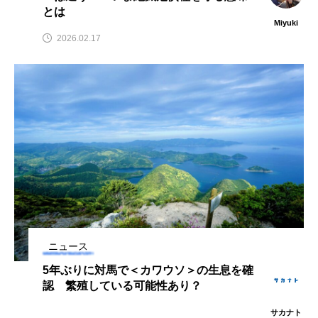
とは
クロツラヘラサギ
クロマグロ
グッピー
Miyuki
2026.02.17
グラミー
グルクン
ケブカガニ
ケラ
ケープペンギン
ゲンゴロウ
コイ
コウテイペンギン
コオイムシ
コガタペンギン
コガネスズメダイ
コクチバス
コクレン
コチ
コトクラゲ
コノシロ
コバンザメ
ニュース
コブシメ
コブダイ
コメツキガニ
5年ぶりに対馬で＜カワウソ＞の生息を確
認 繁殖している可能性あり？
コモレビクラゲ
コモンイトギンポ
サカナト