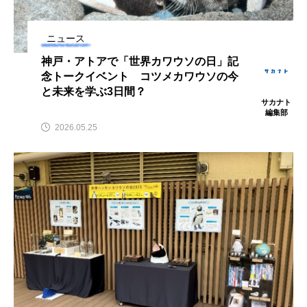
鰭”が特徴的な魚を実
く製＞を作ってみた
際に食べてみた
夏休みの自由研究にい
ス
椎名まさ
みのり
かが？
と
2026.06.02
ニュース
2026.08.05
神戸・アトアで「世界カワウソの日」記
念トークイベント コツメカワウソの今
キーワードから探す
と未来を学ぶ3日間？
サカナト
編集部
2026.05.25
かんぱち
わたしと水族館
アイゴ
アイナメ
アオウオ
アオザメ
アオリイカ
アカアジ
アカカサゴ
アカクラゲ
アカザ
アカハタ
アカムツ
アカメ
アクアリウム
アサヒガニ
アザアシ
アシカ
アジ