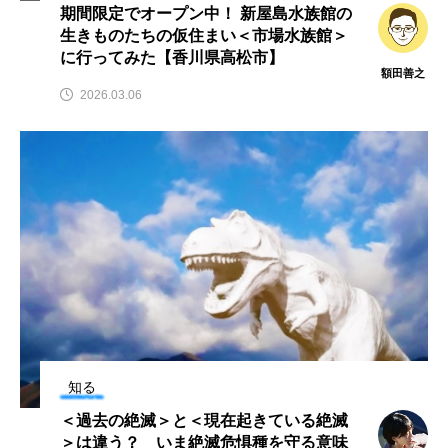
期間限定でオープン中！ 新屋島水族館の
生きものたちの仮住まい＜市場水族館＞
カブトエビ
カブトクラゲ
カミクラゲ
に行ってみた【香川県高松市】
額田善之
カレイ
カワウソ
カワハギ
2026.03.06
カワバタモロコ
カワムツ
ガラ・ルファ
キジハタ
キス
キチヌ
キヌバリ
キビナゴ
キュウリエソ
キンメダイ
ギギ
ギンザケ
ギンザメ
クエ
クサガメ
クジラ
クニマス
クマノミ
クモギンポ
クラゲ
クルマエビ
知る
＜過去の絶滅＞と＜現在起きている絶滅
クロスジギンポ
クロソイ
クロダイ
＞は違う？ いま絶滅危惧種を守る意味