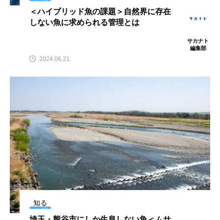
ウマヅラハギ
ウミウシ
エイ
＜ハイブリッド魚の課題＞自然界に存在
しない魚に求められる管理とは
エゾアイナメ
オオカミウオ
サカナト
編集部
オオグソクムシ
オオサンショウウオ
2024.06.21
オショロコマ
オスカー
オタリア
オットセイ
オニヒトデ
オワンクラゲ
オーストラリア
カイエビ
カイギュウ
カイロウドウケツ
カイワリ
カエルアンコウ
カガミガイ
カキ
カクレクマノミ
カゴカマス
カジカ
知る
埼玉・熊谷市にしか生息しない魚＜ムサ
カタボシイワシ
カツオ
カニ