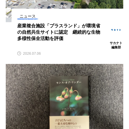
鰭”が特徴的な魚を実
く製＞を作ってみた
際に食べてみた
夏休みの自由研究にい
ト
椎名まさ
みのり
かが？
と
2026.06.02
ニュース
2026.08.05
産業複合施設「プラスランド」が環境省
の自然共生サイトに認定 継続的な生物
キーワードから探す
多様性保全活動を評価
サカナト
編集部
2026.07.06
かんぱち
わたしと水族館
アイゴ
アイナメ
アオウオ
アオザメ
アオリイカ
アカアジ
アカカサゴ
アカクラゲ
アカザ
アカハタ
アカムツ
アカメ
アクアリウム
アサヒガニ
アザアシ
アシカ
アジ