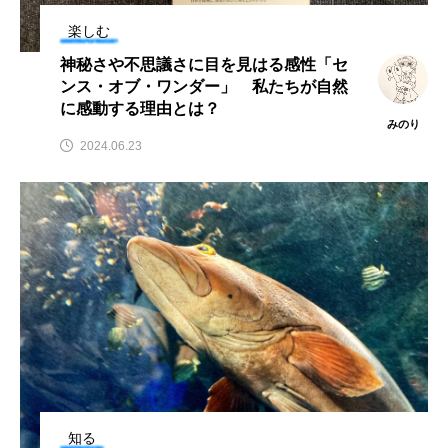
アッキガイ
アナゴ
アブラツノザメ
楽しむ
神秘さや不思議さに目を見はる感性「セ
アブラボテ
アマガエル
アマゴ
ンス・オブ・ワンダー」 私たちが自然
に感動する理由とは？
みのり
アマダイ
アミメハギ
アメリカザリガニ
2024.06.23
アユ
アリアケギバチ
アリゲーターガー
アンコウ
イカ
イカナゴ
イクラ
イッカク
イトウ
イトヒキアジ
イトヨリダイ
イモリ
イラスト
イリエワニ
イワナ
インドネシア
ウツボ
ウナギ
ウバザメ
知る