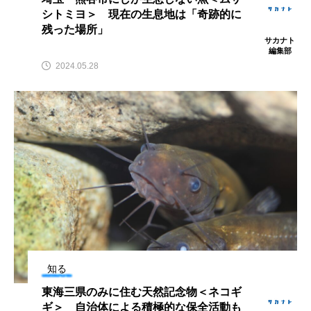
シトミヨ＞ 現在の生息地は「奇跡的に
残った場所」
カブトエビ
カブトクラゲ
カミクラゲ
サカナト
編集部
カレイ
カワウソ
カワハギ
2024.05.28
カワバタモロコ
カワムツ
ガラ・ルファ
キジハタ
キス
キチヌ
キヌバリ
キビナゴ
キュウリエソ
キンメダイ
ギギ
ギンザケ
ギンザメ
クエ
クサガメ
クジラ
クニマス
クマノミ
クモギンポ
クラゲ
クルマエビ
知る
東海三県のみに住む天然記念物＜ネコギ
クロスジギンポ
クロソイ
クロダイ
ギ＞ 自治体による積極的な保全活動も