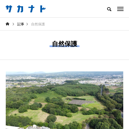
サカナをもっと好きになる
記事
自然保護
知る
食べる
楽しむ
創る
自然保護
注目記事
サカナを知ろう
食べる
創る
＜ツバメウオ＞は意外
意外と簡単！ 100均で
と美味しい！ “でかい
買った道具で＜魚のは