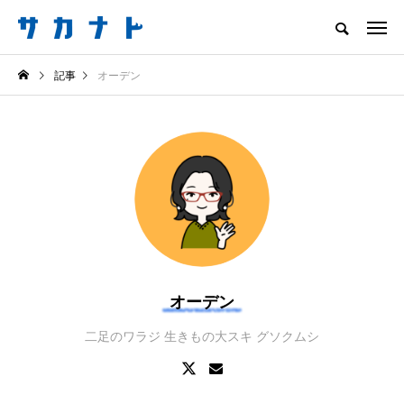
サカナをもっと好きになる
記事
オーデン
知る
食べる
楽しむ
創る
注目記事
サカナを知ろう
食べる
創る
オーデン
二足のワラジ 生きもの大スキ グソクムシ
＜ツバメウオ＞は意外
意外と簡単！ 100均で
と美味しい！ “でかい
買った道具で＜魚のは