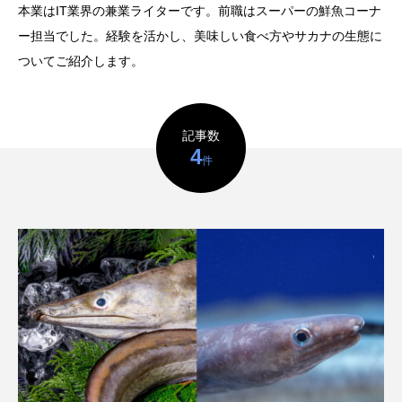
鰭”が特徴的な魚を実
く製＞を作ってみた
本業はIT業界の兼業ライターです。前職はスーパーの鮮魚コーナ
際に食べてみた
夏休みの自由研究にい
ト
椎名まさ
みのり
ー担当でした。経験を活かし、美味しい食べ方やサカナの生態に
かが？
と
2026.06.02
2026.08.05
ついてご紹介します。
キーワードから探す
記事数
4
件
かんぱち
わたしと水族館
アイゴ
アイナメ
アオウオ
アオザメ
アオリイカ
アカアジ
アカカサゴ
アカクラゲ
アカザ
アカハタ
アカムツ
アカメ
アクアリウム
アサヒガニ
アザアシ
アシカ
アジ