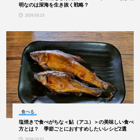
明なのは深海を生き抜く戦略？
カブトエビ
カブトクラゲ
カミクラゲ
2026.03.13
カレイ
カワウソ
カワハギ
カワバタモロコ
カワムツ
ガラ・ルファ
キジハタ
キス
キチヌ
キヌバリ
キビナゴ
キュウリエソ
キンメダイ
ギギ
ギンザケ
ギンザメ
クエ
クサガメ
クジラ
クニマス
クマノミ
食べる
クモギンポ
クラゲ
クルマエビ
塩焼きで食べがちな＜鮎（アユ）＞の美味しい食べ
方とは？ 季節ごとにおすすめしたいレシピ2選
クロスジギンポ
クロソイ
クロダイ
2026.03.01