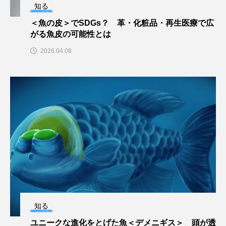
知る
ウマヅラハギ
ウミウシ
エイ
＜魚の皮＞でSDGs？ 革・化粧品・再生医療で広
エゾアイナメ
オオカミウオ
がる魚皮の可能性とは
2026.04.08
オオグソクムシ
オオサンショウウオ
オショロコマ
オスカー
オタリア
オットセイ
オニヒトデ
オワンクラゲ
オーストラリア
カイエビ
カイギュウ
カイロウドウケツ
カイワリ
カエルアンコウ
カガミガイ
カキ
カクレクマノミ
カゴカマス
カジカ
知る
ユニークな進化をとげた魚＜デメニギス＞ 頭が透
カタボシイワシ
カツオ
カニ