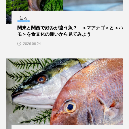
アッキガイ
アナゴ
アブラツノザメ
知る
アブラボテ
アマガエル
アマゴ
関東と関西で好みが違う魚？ ＜マアナゴ＞と＜ハ
モ＞を食文化の違いから見てみよう
アマダイ
アミメハギ
アメリカザリガニ
2026.06.24
アユ
アリアケギバチ
アリゲーターガー
アンコウ
イカ
イカナゴ
イクラ
イッカク
イトウ
イトヒキアジ
イトヨリダイ
イモリ
イラスト
イリエワニ
イワナ
インドネシア
ウツボ
ウナギ
ウバザメ