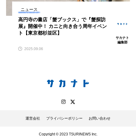
アッキガイ
アナゴ
アブラツノザメ
ニュース
高円寺の書店「蟹ブックス」で『蟹探訪
アブラボテ
アマガエル
アマゴ
展』開催中！ カニと向き合う周年イベン
ト【東京都杉並区】
サカナト
アマダイ
アミメハギ
アメリカザリガニ
編集部
2025.09.06
アユ
アリアケギバチ
アリゲーターガー
アンコウ
イカ
イカナゴ
イクラ
イッカク
イトウ
イトヒキアジ
イトヨリダイ
イモリ
イラスト
イリエワニ
イワナ
インドネシア
運営会社
プライバシーポリシー
お問い合わせ
ウツボ
ウナギ
ウバザメ
Copyright © 2023 TSURINEWS Inc.