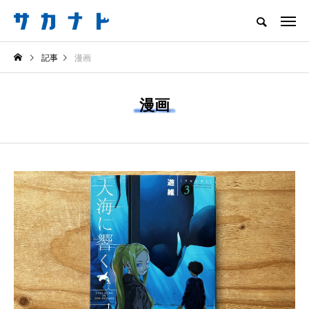
サカナをもっと好きになる
記事
漫画
知る
食べる
楽しむ
創る
漫画
注目記事
サカナを知ろう
食べる
創る
＜ツバメウオ＞は意外
＜なぜ釣り人は魚拓を
と美味しい！ “でかい
とるのか？＞ 魚拓が