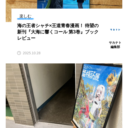
鰭”が特徴的な魚を実
もつ不思議な力──祖
際に食べてみた
父と子の魚拓からその
ト
椎名まさ
清水む
意味を問いなおす
と
み
楽しむ
2026.08.05
2026.08.09
海の王者シャチ×王道青春漫画！ 待望の
新刊『大海に響くコール 第3巻』ブック
キーワードから探す
レビュー
サカナト
編集部
2025.10.28
おばま水族館
かんぱち
わたしと水族館
アイゴ
アイナメ
アオウオ
アオザメ
アオリイカ
アカアジ
アカカサゴ
アカクラゲ
アカザ
アカハタ
アカムツ
アカメ
アクアリウム
アサヒガニ
アザアシ
アシカ
アジ