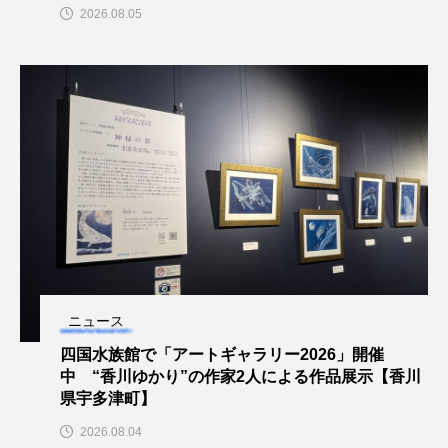
2026.08.05
クロツラヘラサギ
クロマグロ
グッピー
グラミー
グルクン
ケブカガニ
ケラ
ケープペンギン
ゲンゴロウ
コイ
コウテイペンギン
コオイムシ
コガタペンギン
コガネスズメダイ
コクチバス
コクレン
コチ
コトクラゲ
コノシロ
コバンザメ
ニュース
四国水族館で「アートギャラリー2026」開催
コブシメ
コブダイ
コメツキガニ
中 “香川ゆかり”の作家2人による作品展示【香川
県宇多津町】
コモレビクラゲ
コモンイトギンポ
2026.08.04