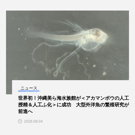
ゴトウタゴガエル
ゴマフアザラシ
ゴリ
ゴンズイ
ゴールデンジェリーフィッシュ
サカナアパートメント
サカナブックス
サクラアジ
サクラエビ
サクラダンゴウオ
サクラマス
サケ
サザエ
サツオミシマ
サバ
サビウツボ
ニュース
サブカルチャー
サメ
サヨリ
世界初！沖縄美ら海水族館が＜アカマンボウの人工
授精＆人工ふ化＞に成功 大型外洋魚の繁殖研究が
サルシアクラゲ
サルパ
サワガニ
前進へ
サンゴ
サンショウウオ
サンマ
2026.08.04
サーモン
ザトウクジラ
シクリッド