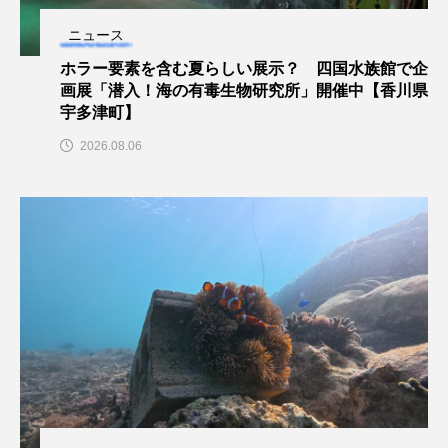
アッキガイ
アナゴ
アブラツノザメ
ニュース
ホラー要素を含む夏らしい展示？ 四国水族館で企
アブラボテ
アマガエル
アマゴ
画展「潜入！海の有毒生物研究所」開催中【香川県
宇多津町】
アマダイ
アミメハギ
アメリカザリガニ
2026.08.06
アユ
アリアケギバチ
アリゲーターガー
アンコウ
イカ
イカナゴ
イクラ
イッカク
イトウ
イトヒキアジ
イトヨリダイ
イモリ
イラスト
イリエワニ
イワナ
インドネシア
ウツボ
ウナギ
ウバザメ