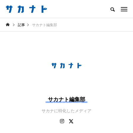
サカナをもっと好きになる
記事
サカナト編集部
知る
食べる
楽しむ
創る
注目記事
サカナを知ろう
食べる
創る
サカナト編集部
サカナに特化したメディア
＜ツバメウオ＞は意外
意外と簡単！ 100均で
と美味しい！ “でかい
買った道具で＜魚のは