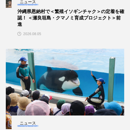
ニュース
ウマヅラハギ
ウミウシ
エイ
沖縄県恩納村で＜繁殖イソギンチャク＞の定着を確
認！ ＜瀬良垣島・クマノミ育成プロジェクト＞前
エゾアイナメ
オオカミウオ
進
オオグソクムシ
オオサンショウウオ
2026.08.05
オショロコマ
オスカー
オタリア
オットセイ
オニヒトデ
オワンクラゲ
オーストラリア
カイエビ
カイギュウ
カイロウドウケツ
カイワリ
カエルアンコウ
カガミガイ
カキ
カクレクマノミ
カゴカマス
カジカ
ニュース
カタボシイワシ
カツオ
カニ