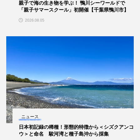
親子で海の生き物を学ぶ！ 鴨川シーワールドで
「親子サマースクール」初開催【千葉県鴨川市】
カブトエビ
カブトクラゲ
カミクラゲ
2026.08.05
カレイ
カワウソ
カワハギ
カワバタモロコ
カワムツ
ガラ・ルファ
キジハタ
キス
キチヌ
キヌバリ
キビナゴ
キュウリエソ
キンメダイ
ギギ
ギンザケ
ギンザメ
クエ
クサガメ
クジラ
クニマス
クマノミ
ニュース
クモギンポ
クラゲ
クルマエビ
日本初記録の稀種！形態的特徴から＜シズクアンコ
ウ＞と命名 駿河湾と種子島沖から採集
クロスジギンポ
クロソイ
クロダイ