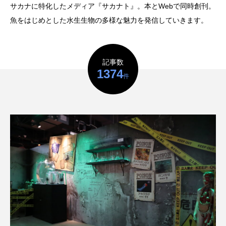
鰭”が特徴的な魚を実
く製＞を作ってみた
サカナに特化したメディア『サカナト』。本とWebで同時創刊。
際に食べてみた
夏休みの自由研究にい
ト
椎名まさ
みのり
魚をはじめとした水生生物の多様な魅力を発信していきます。
かが？
と
2026.06.02
2026.08.05
記事数
キーワードから探す
1374
件
かんぱち
わたしと水族館
アイゴ
アイナメ
アオウオ
アオザメ
アオリイカ
アカアジ
アカカサゴ
アカクラゲ
アカザ
アカハタ
アカムツ
アカメ
アクアリウム
アサヒガニ
アザアシ
アシカ
アジ