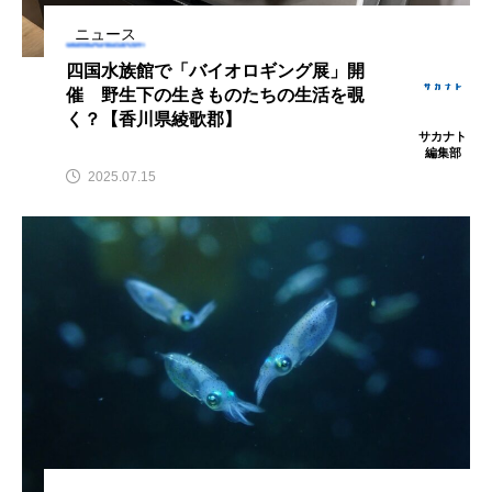
アッキガイ
アナゴ
アブラツノザメ
ニュース
四国水族館で「バイオロギング展」開
アブラボテ
アマガエル
アマゴ
催 野生下の生きものたちの生活を覗
く？【香川県綾歌郡】
サカナト
アマダイ
アミメハギ
アメリカザリガニ
編集部
2025.07.15
アユ
アリアケギバチ
アリゲーターガー
アンコウ
イカ
イカナゴ
イクラ
イッカク
イトウ
イトヒキアジ
イトヨリダイ
イモリ
イラスト
イリエワニ
イワナ
インドネシア
ウツボ
ウナギ
ウバザメ