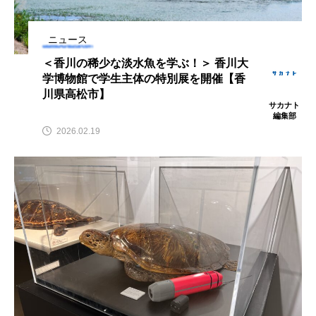
モドキ＞を食べてみ
もつ不思議な力──祖
た マナガツオによく
父と子の魚拓からその
ト
椎名まさ
清水む
似てる？
意味を問いなおす
と
み
ニュース
2026.08.10
2026.08.09
＜香川の稀少な淡水魚を学ぶ！＞ 香川大
学博物館で学生主体の特別展を開催【香
キーワードから探す
川県高松市】
サカナト
編集部
2026.02.19
おばま水族館
かんぱち
わたしと水族館
アイゴ
アイナメ
アオウオ
アオザメ
アオリイカ
アカアジ
アカカサゴ
アカクラゲ
アカザ
アカハタ
アカムツ
アカメ
アクアリウム
アサヒガニ
アザアシ
アシカ
アジ