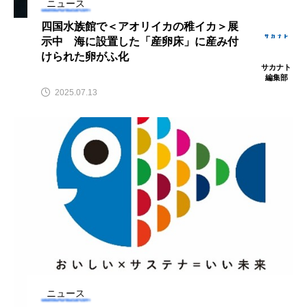
ニュース
ウマヅラハギ
ウミウシ
エイ
四国水族館で＜アオリイカの稚イカ＞展
示中 海に設置した「産卵床」に産み付
エゾアイナメ
エッセイ
オオカミウオ
けられた卵がふ化
サカナト
オオグソクムシ
オオサンショウウオ
編集部
2025.07.13
オショロコマ
オスカー
オタリア
オットセイ
オニヒトデ
オワンクラゲ
オーストラリア
カイエビ
カイギュウ
カイロウドウケツ
カイワリ
カエルアンコウ
カガミガイ
カキ
カクレクマノミ
カゴカマス
カジカ
ニュース
カタボシイワシ
カツオ
カニ