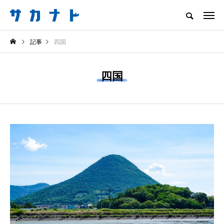
サカナをもっと好きになる
記事
四国
知る
食べる
楽しむ
創る
四国
注目記事
サカナを知ろう
食べる
創る
一般的な“アジ”とは全
＜なぜ釣り人は魚拓を
然違う！ ＜クロアジ
とるのか？＞ 魚拓が