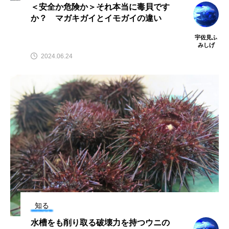
＜安全か危険か＞それ本当に毒貝です
か？ マガキガイとイモガイの違い
カブトエビ
カブトクラゲ
カミクラゲ
宇佐見ふ
みしげ
カレイ
カワウソ
カワハギ
2024.06.24
カワバタモロコ
カワムツ
ガラ・ルファ
キジハタ
キス
キチヌ
キヌバリ
キビナゴ
キュウリエソ
キンメダイ
ギギ
ギンザケ
ギンザメ
クエ
クサガメ
クジラ
クニマス
クマノミ
クモギンポ
クラゲ
クルマエビ
知る
クロスジギンポ
クロソイ
クロダイ
水槽をも削り取る破壊力を持つウニの