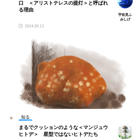
口 ＜アリストテレスの提灯＞と呼ばれ
クロツラヘラサギ
クロマグロ
グッピー
る理由
宇佐見ふ
みしげ
グラミー
グルクン
ケブカガニ
ケラ
2024.06.12
ケープペンギン
ゲンゴロウ
コイ
コウテイペンギン
コオイムシ
コガタペンギン
コガネスズメダイ
コクチバス
コクレン
コチ
コトクラゲ
コノシロ
コバンザメ
コブシメ
コブダイ
コメツキガニ
知る
まるでクッションのような＜マンジュウ
コモレビクラゲ
コモンイトギンポ
ヒトデ＞ 星型ではないヒトデたち