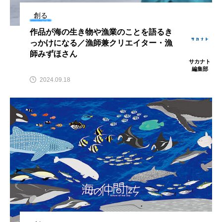
アッキガイ
アナゴ
アブラツノザメ
創る
作品が海の生き物や漁業のことを語るき
アブラボテ
アマガエル
アマゴ
っかけになる／漁師兼クリエイター・漁
師みずほさん
サカナト
アマダイ
アミメハギ
アメリカザリガニ
編集部
2024.09.18
アユ
アリアケギバチ
アリゲーターガー
アンコウ
イカ
イカナゴ
イクラ
イッカク
イトウ
イトヒキアジ
イトヨリダイ
イモリ
イラスト
イリエワニ
イワナ
インドネシア
ウツボ
ウナギ
ウバザメ