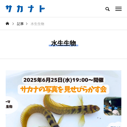
サカナをもっと好きになる
記事
水生生物
知る
食べる
楽しむ
創る
水生生物
注目記事
サカナを知ろう
食べる
創る
＜ツバメウオ＞は意外
＜なぜ釣り人は魚拓を
と美味しい！ “でかい
とるのか？＞ 魚拓が