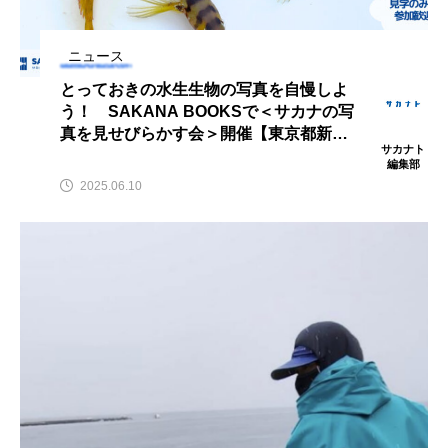
鰭”が特徴的な魚を実
もつ不思議な力──祖
際に食べてみた
父と子の魚拓からその
ト
椎名まさ
清水む
意味を問いなおす
部
と
み
ニュース
2026.08.05
2026.08.09
とっておきの水生生物の写真を自慢しよ
う！ SAKANA BOOKSで＜サカナの写
キーワードから探す
真を見せびらかす会＞開催【東京都新宿
サカナト
区】
編集部
2025.06.10
おばま水族館
かんぱち
わたしと水族館
アイゴ
アイナメ
アオウオ
アオザメ
アオリイカ
アカアジ
アカカサゴ
アカクラゲ
アカザ
アカハタ
アカムツ
アカメ
アクアリウム
アサヒガニ
アザアシ
アシカ
アジ