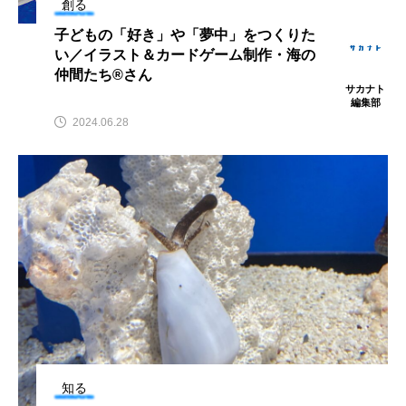
創る
ウマヅラハギ
ウミウシ
エイ
子どもの「好き」や「夢中」をつくりた
い／イラスト＆カードゲーム制作・海の
エゾアイナメ
エッセイ
オオカミウオ
仲間たち®さん
サカナト
オオグソクムシ
オオサンショウウオ
編集部
2024.06.28
オショロコマ
オスカー
オタリア
オットセイ
オニヒトデ
オワンクラゲ
オーストラリア
カイエビ
カイギュウ
カイロウドウケツ
カイワリ
カエルアンコウ
カガミガイ
カキ
カクレクマノミ
カゴカマス
カジカ
知る
カタボシイワシ
カツオ
カニ