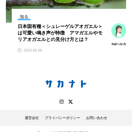
雲見の秘境「キガシ
鰭”が特徴的な魚を実
タ」で海遊び体験型イ
際に食べてみた
さ
サカナト
椎名ま
ベント開催【静岡県松
編集部
と
知る
崎町】
2026.08.08
2026.08.05
日本固有種＜シュレーゲルアオガエル＞
は可愛い鳴き声が特徴 アマガエルやモ
キーワードから探す
リアオガエルとの見分け方とは？
halハルカ
2025.06.28
おばま水族館
かんぱち
わたしと水族館
アイゴ
アイナメ
アオウオ
アオザメ
アオリイカ
アカアジ
アカカサゴ
アカクラゲ
アカザ
アカハタ
アカムツ
アカメ
アクアリウム
運営会社
プライバシーポリシー
お問い合わせ
アサヒガニ
アザアシ
アシカ
アジ