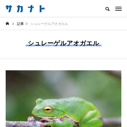
サカナをもっと好きになる
記事
シュレーゲルアオガエル
知る
食べる
楽しむ
創る
シュレーゲルアオガエル
注目記事
サカナを知ろう
ニュース
食べる
会場は“船でしかいけ
＜ツバメウオ＞は意外
ない磯場”？ 伊豆・
と美味しい！ “でかい