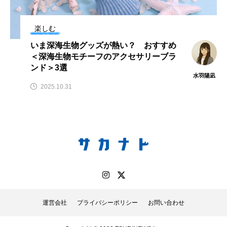
雲見の秘境「キガシ
鰭”が特徴的な魚を実
タ」で海遊び体験型イ
際に食べてみた
さ
サカナト
椎名ま
ベント開催【静岡県松
編集部
と
楽しむ
崎町】
2026.08.08
2026.08.05
いま深海生物グッズが熱い？ おすすめ
＜深海生物モチーフのアクセサリーブラ
キーワードから探す
ンド＞3選
水羽陽凪
2025.10.31
おばま水族館
かんぱち
わたしと水族館
アイゴ
アイナメ
アオウオ
アオザメ
アオリイカ
アカアジ
アカカサゴ
アカクラゲ
アカザ
アカハタ
アカムツ
アカメ
アクアリウム
運営会社
プライバシーポリシー
お問い合わせ
アサヒガニ
アザアシ
アシカ
アジ