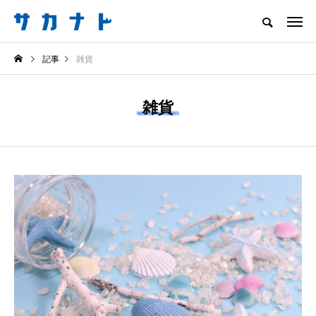
サカナをもっと好きになる
記事
雑貨
知る
食べる
楽しむ
創る
雑貨
注目記事
サカナを知ろう
ニュース
食べる
会場は“船でしかいけ
＜ツバメウオ＞は意外
ない磯場”？ 伊豆・
と美味しい！ “でかい