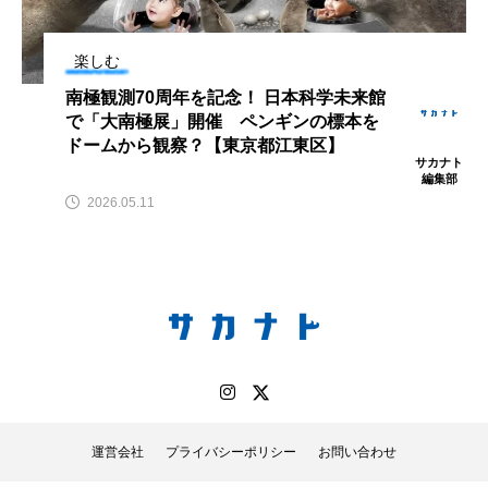
鰭”が特徴的な魚を実
く製＞を作ってみた
際に食べてみた
夏休みの自由研究にい
ト
椎名まさ
みのり
かが？
と
2026.06.02
楽しむ
2026.08.05
南極観測70周年を記念！ 日本科学未来館
で「大南極展」開催 ペンギンの標本を
キーワードから探す
ドームから観察？【東京都江東区】
サカナト
編集部
2026.05.11
かんぱち
わたしと水族館
アイゴ
アイナメ
アオウオ
アオザメ
アオリイカ
アカアジ
アカカサゴ
アカクラゲ
アカザ
アカハタ
アカムツ
アカメ
アクアリウム
運営会社
プライバシーポリシー
お問い合わせ
アサヒガニ
アザアシ
アシカ
アジ