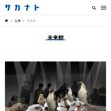
サカナをもっと好きになる
記事
未来館
知る
食べる
楽しむ
創る
未来館
注目記事
サカナを知ろう
食べる
創る
＜ツバメウオ＞は意外
意外と簡単！ 100均で
と美味しい！ “でかい
買った道具で＜魚のは