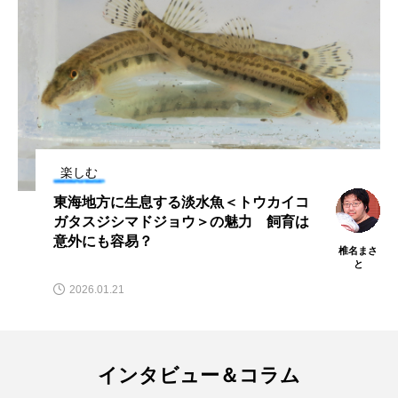
私の好きなサカナたち
稚魚
絶滅危惧種
絶滅種
繁殖
繫殖
美ら海水族館
美容
群馬県
耳石
脊索動物
自然
自然保護
自由研究
楽しむ
葛西臨海公園
葛西臨海水族園
藻場
東海地方に生息する淡水魚＜トウカイコ
ガタスジシマドジョウ＞の魅力 飼育は
藻類
見分け方
観察
調査
意外にも容易？
椎名まさ
と
調理
論文
貝
賀露かにっこ館
2026.01.21
資源
赤潮
足摺海洋館SATOUMI
軟体動物
軟骨魚類
近畿大学
進化
インタビュー＆コラム
郷土料理
酒
釣り
鑑賞魚