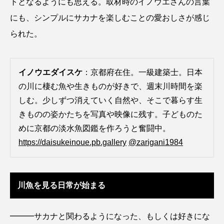
トとなるようにも思える。取材時のイノウエさんの言葉
アッキガイ
アナゴ
アブラツノザメ
にも、シンプルにサカナを楽しむことの愛おしさが感じ
られた。
アブラボテ
アマガエル
アマゴ
アマダイ
アミメハギ
アメリカザリガニ
イノウエダイスケ
：京都府在住。一級建築士。日本
の川に棲む魚や生きものが好きで、週末川時間を楽
アユ
アリアケギバチ
アリゲーターガー
しむ。少しずつ消えていく自然や、そこで暮らす生
アンコウ
イカ
イカナゴ
イクラ
きものの姿かたちを写真や映像に残す。子どものた
めに京都の淡水魚図鑑を作ろうと奮闘中。
イッカク
イトウ
イトヒキアジ
https://daisukeinoue.pb.gallery
@zarigani1984
イトヨリダイ
イモリ
イラスト
イリエワニ
イワナ
インドネシア
川魚を見る日常が始まる
ウツボ
ウナギ
ウバザメ
━━━サカナと関わるようになった、もしくは好きにな