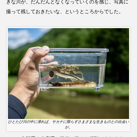
きな川が、だんだんとなくなっていくのを感じ、写真に
撮って残しておきたいな、というところからでした。
シコロサンゴ
シトウズクラゲ
シマハギ
シャコガイ
シュレーゲルアオガエル
シラウオ
シロウオ
シログチ
シロザケ
シロワニ
ジンベエザメ
スクミリンゴガイ
スズキ
スッポン
スナモグリ
スベスベマンジュウガニ
スルメイカ
ズワイガニ
セイウチ
センニンガジ
ソウギョ
ソウダガツオ
ひとたび川の中に潜れば、サカナに限らずさまざまな生きものとの出会い
が。
ソトオリイワシ
ソラスズメダイ