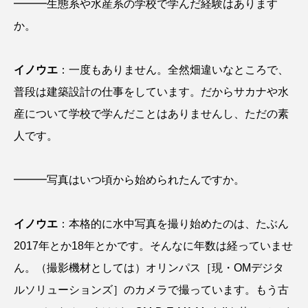
━━━生態系や水産系の学校で学んだ経験はあります
タイコウチ
タイドプール
タカエビ
か。
タカラガイ
タガメ
タコ
タコクラゲ
イノウエ
：一度もありません。全然畑違いなところで、
タコブネ
タチウオ
タナゴ
普段は建築設計の仕事をしています。だからサカナや水
産について学校で学んだことはありませんし、ただの素
タラバガニ
ダイオウイカ
ダイオウカサゴ
人です。
ダイサギ
ダンゴウオ
チゴガニ
チヌ
━━━写真はいつ頃から始められたんですか。
チョウクラゲ
チョウザメ
チリメンモンスター
チンアナゴ
イノウエ
：本格的に水中写真を撮り始めたのは、たぶん
2017年とか18年とかです。そんなに年数は経っていませ
ツキヒハナダイ
テナガエビ
デンキウナギ
ん。（撮影機材としては）オリンパス［現・OMデジタ
トゲウオ
トド
トラウツボ
トラフグ
ルソリューションズ］のカメラで撮っています。もう古