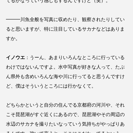
てるかなっていう感じもするんですけど（笑）。
ブックレビュー
ブリ
ブルーカーボン
━━━川魚全般を写真に収めたり、観察されたりしてい
プライドフィッシュ
プランクトン
ると思いますが、特に注目しているサカナなどはありま
ヘラヤガラ
ベタ
ベニザケ
ベラ
すか。
ホウネンエビ
ホウボウ
ホタテ
イノウエ
：うーん、あまりいろんなところに行っている
ホタルイカ
ホッキガイ
ホッケ
わけではないんですよ。水中写真が好きな人って、たぶ
ん県外も含めいろんな海や川に行ってると思うんですけ
ホテイウオ
ホネガイ
ホホジロザメ
ど、僕はそういうところには行かなくて。
ホヤ
ホンモロコ
ポットベリーシーホース
どちらかというと自分の住んでる京都府の河川や、それ
マアジ
マイクロプラスチック
マグロ
こそ琵琶湖がすぐ近くにあるので、琵琶湖やその周辺の
マス
マダイ
マダコ
マダラ
水辺のサカナを撮りたいなっていう気持ちがやっぱりあ