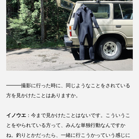
保全
健康
八景島シーパラダイス
共生
分析
分類
刺胞動物
剥製
動物園
化石
北の大地の水族館
北極
医療
南極大陸
同定
名古屋港水族館
哺乳類
商品
四万十川
四万十川学遊館あきついお
四国
━━━撮影に行った時に、同じようなことをされている
方を見かけたことはありますか。
四国水族館
図鑑
固有亜種
固有種
在来生物
地域名
城崎マリンワールド
イノウエ
：今まで見かけたことはないです。こういうこ
とをやられている方って、みんな単独行動なんですか
夏
外来生物
外来種
外来魚
ね。釣りとかだったら、一緒に行こうかっていう感じに