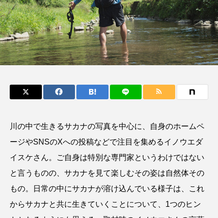
鰭”が特徴的な魚を実
もつ不思議な力──祖
際に食べてみた
父と子の魚拓からその
e
椎名まさ
清水む
意味を問いなおす
と
み
2026.08.05
2026.08.09
キーワードから探す
おばま水族館
かんぱち
わたしと水族館
アイゴ
アイナメ
アオウオ
アオザメ
川の中で生きるサカナの写真を中心に、自身のホームペ
アオリイカ
アカアジ
アカカサゴ
ージやSNSのXへの投稿などで注目を集めるイノウエダ
イスケさん。ご自身は特別な専門家というわけではない
アカクラゲ
アカザ
アカハタ
と言うものの、サカナを見て楽しむその姿は自然体その
アカムツ
アカメ
アクアリウム
もの。日常の中にサカナが溶け込んでいる様子は、これ
からサカナと共に生きていくことについて、1つのヒン
アサヒガニ
アザアシ
アシカ
アジ