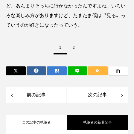
ど、あんまりそっちに行かなかったんですよね。いろい
未利用魚
未来館
東京湾
栄養
ろな楽しみ方がありますけど、たまたま僕は〝見る〟っ
ていうのが好きになったっていう。
桂浜水族館
梅雨
棘皮動物
横浜開運水族館
正月
歴史
1
2
死滅回遊魚
水
水族館
水族館人
水槽
水生昆虫
水生生物
汽水域
河川
沼津港深海水族館
法律
海
前の記事
次の記事
海きらら
海水魚
海洋
海洋環境
海獣
海綿動物
海藻
海遊館
この記事の執筆者
執筆者の新着記事
海鳥
液浸標本
淀川
淡水魚