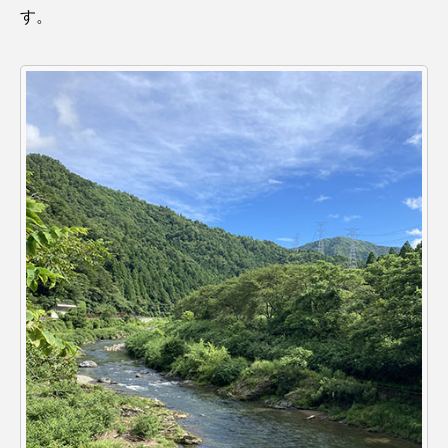
す。
カブトエビ
カブトクラゲ
カミクラゲ
カレイ
カワウソ
カワハギ
カワバタモロコ
カワムツ
ガラ・ルファ
キジハタ
キス
キチヌ
キヌバリ
キビナゴ
キュウリエソ
キンメダイ
ギギ
ギンザケ
ギンザメ
クエ
クサガメ
クジラ
クニマス
クマノミ
クモギンポ
クラゲ
クルマエビ
クロスジギンポ
クロソイ
クロダイ