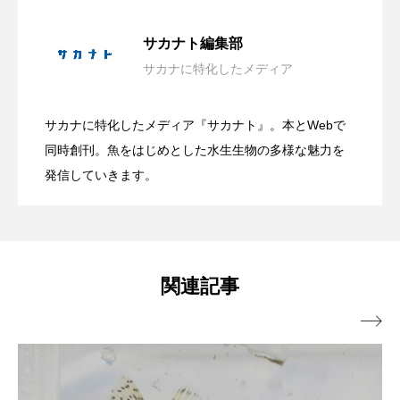
神戸須磨シーワールドが＜朝の観察プロ
2026.08.09
深海
深海生物
深海魚
サカナト編集部
サカナに特化したメディア
渋川マリン水族館
渓流
湖
湿地
日本近海の貝827種を収録した図鑑『新版
2026.08.09
グラム＞開始 生き物の健康管理を間近
漁業
漁港
漫画
灯台
サカナに特化したメディア『サカナト』。本とWebで
有毒だけど透明感のある美しい姿？ 鴨
2026.08.09
日本の貝』発売 生態写真と標本写真を
同時創刊。魚をはじめとした水生生物の多様な魅力を
で観察？【兵庫県神戸市】
無脊椎動物
熱帯魚
牡蠣
特徴
発信していきます。
琵琶湖博物館
環境
環境保全
川シーワールドが夏限定＜アンドンクラ
掲載
生きた化石
生態
生態系
生物多様性
ゲ＞の展示開始【千葉県鴨川市】
関連記事
産卵
田んぼ
甲殻類
発酵食品

白身魚
相模川
磯
磯焼け
磯遊び
神戸須磨シーワールド