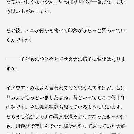
っておいしくないやん、やっぱりサバが一番だな」とい
ゴトウタゴガエル
ゴマフアザラシ
ゴリ
う思い出があります。
ゴンズイ
ゴールデンジェリーフィッシュ
その後、アユか何かを食べて印象ががらっと変わってい
サカナアパートメント
サカナブックス
くんですが。
サクラアジ
サクラエビ
サクラダンゴウオ
━━━子どもの頃と今とでサカナの様子に変化はありま
サクラマス
サケ
サザエ
すか。
サツオミシマ
サバ
サビウツボ
イノウエ
：みなさん言われてると思うんですけど、昔は
サブカルチャー
サメ
サヨリ
サカナがもっといましたよね。昔といってもここ何十年
サルシアクラゲ
サルパ
サワガニ
の話です。今は数も種類も減っているように思います。
そもそも僕がサカナの写真を撮るようになったきっかけ
サンゴ
サンショウウオ
サンマ
も、川遊びで楽しんでいた場所や釣りで通っていた大好
サーモン
ザトウクジラ
シクリッド