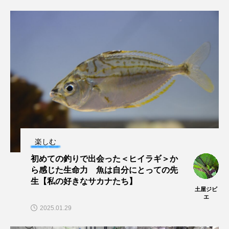
長崎ペンギン水族館
開発
雑貨
雷魚
青森県
頭足類
食中毒
食文化
飼育
骨
高知県
魚介類
魚卵
魚拓
魚食
鯛の鯛
鯨類
鰭脚類
鳥羽水族館
鴨川シーワールド
楽しむ
初めての釣りで出会った＜ヒイラギ＞か
ら感じた生命力 魚は自分にとっての先
生【私の好きなサカナたち】
土屋ジビ
エ
2025.01.29