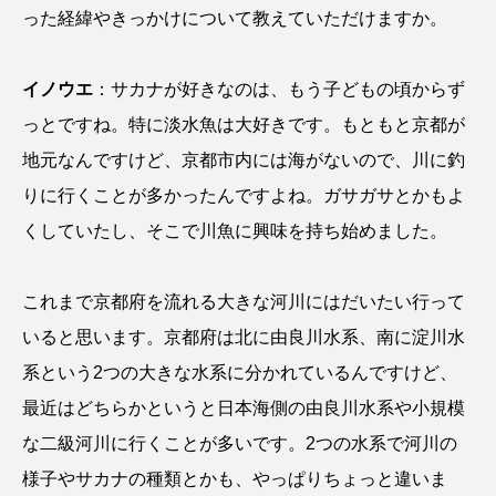
ウマヅラハギ
ウミウシ
エイ
った経緯やきっかけについて教えていただけますか。
エゾアイナメ
エッセイ
オオカミウオ
イノウエ
：サカナが好きなのは、もう子どもの頃からず
オオグソクムシ
オオサンショウウオ
っとですね。特に淡水魚は大好きです。もともと京都が
地元なんですけど、京都市内には海がないので、川に釣
オショロコマ
オスカー
オタリア
りに行くことが多かったんですよね。ガサガサとかもよ
オットセイ
オニヒトデ
オワンクラゲ
くしていたし、そこで川魚に興味を持ち始めました。
オーストラリア
カイエビ
カイギュウ
これまで京都府を流れる大きな河川にはだいたい行って
カイロウドウケツ
カイワリ
いると思います。京都府は北に由良川水系、南に淀川水
系という2つの大きな水系に分かれているんですけど、
カエルアンコウ
カガミガイ
カキ
最近はどちらかというと日本海側の由良川水系や小規模
カクレクマノミ
カゴカマス
カジカ
な二級河川に行くことが多いです。2つの水系で河川の
様子やサカナの種類とかも、やっぱりちょっと違いま
カタボシイワシ
カツオ
カニ