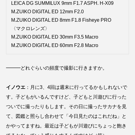
LEICA DG SUMMILUX 9mm F1.7 ASPH. H-X09
M.ZUIKO DIGITAL ED 12mm F2.0
ノロゲンゲ
ハス
ハゼ
ハタタテダイ
M.ZUIKO DIGITAL ED 8mm F1.8 Fisheye PRO
〈マクロレンズ〉
ハタハタ
ハダカゾウクラゲ
ハナゴンドウ
M.ZUIKO DIGITAL ED 30mm F3.5 Macro
ハナシャコ
ハナダイ
ハナビラウオ
M.ZUIKO DIGITAL ED 60mm F2.8 Macro
ハナミノカサゴ
ハブクラゲ
ハリヨ
━━━どれぐらいの頻度で撮影に行きますか。
バイオロギング
バショウカジキ
バンドウイルカ
ヒゲソリダイ
ヒゲダイ
イノウエ
：月に3、4回は週末に行ってるかもしれないで
す。子どもがいるんですけど、子どもと川遊びに行った
ヒドラ
ヒメマス
ヒラマサ
ヒラメ
ついでに撮ったりもします。その日に撮ったサカナを見
ビワマス
ピラルクー
フィールド
て、図鑑と照らし合わせて「今日見たのはこれだね」と
かやってますね。最近は子どもが川遊びにちょっと飽き
フエダイ
フエフキダイ
フグ
フナ