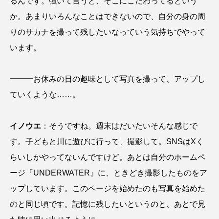
るんです。強いて言うと、そこにこだわってるという
マテガイ
ミカヅキノエボシ
か。あまりいろんなことはできないので、自分の身の周
ミナミギンガメアジ
ミナミヌマエビ
りのサカナを撮って残したいなっていう気持ちでやって
います。
ミナミハタンポ
ミナミメダカ
ミンククジラ
ムチカラマツ
ムツ
━━━お休みの日の趣味として写真を撮って、アップし
ていくような……。
メカジキ
メガロドン
メギス
メコン川
メゴチ
メジナ
メヌケ
イノウエ
：そうですね。週末はだいたいそんな感じで
す。子どもと川に遊びに行って、撮影して。SNSはXく
メバル
メンダコ
モクズガニ
モツゴ
らいしかやってないんですけど。あとは自分のホームペ
モノノケトンガリサカタザメ
モリアオガエル
ージ『UNDERWATER』に、ときどき撮影したものをア
ップしています。このページを始めたのも写真を始めた
モンツキハギ
ヤコウガイ
ヤゴ
のと同じ頃です。記憶に残したいというのと、あとで見
ヤッコ
ヤドカリ
ヤマトシマドジョウ