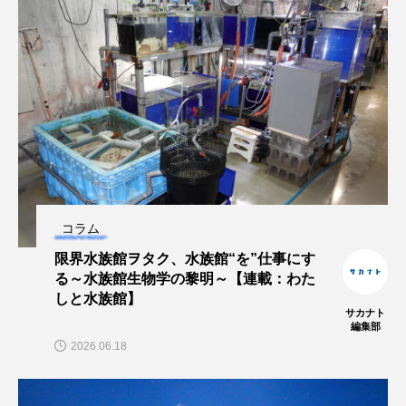
コラム
限界水族館ヲタク、水族館“を”仕事にす
る～水族館生物学の黎明～【連載：わた
しと水族館】
サカナト
編集部
2026.06.18