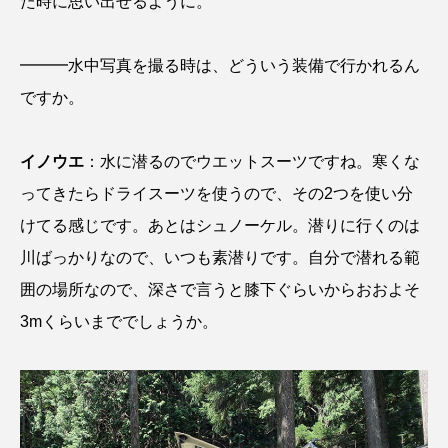
た時に思い出せるように。
ヤマトヌマエビ
ヤマメ
ヤミヨキセワタ
━━━水中写真を撮る時は、どういう装備で行かれるん
ユウゼン
ユウレイクラゲ
ユカタハタ
ですか。
ユメタチモドキ
ヨウラククラゲ
ヨコエビ
イノウエ
：水に潜るのでウエットスーツですね。寒くな
ヨツメウオ
ラブカ
ラムサール条約
ってきたらドライスーツを使うので、その2つを使い分
けてる感じです。あとはシュノーケル。潜りに行くのは
リュウセイクラゲ
レシピ
川ばっかりなので、いつも素潜りです。自分で潜れる範
ロックシュリンプ
ワカサギ
ワカメ
囲の場所なので、深さで言うと膝下ぐらいからおおよそ
3mくらいまででしょうか。
ワタカ
ワニ
ワレカラ
下田海中水族館
世界遺産
両生類
交雑
企画
伝承
伝統料理