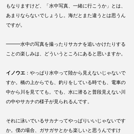
大分県
天然記念物
奈良県
もなりますけど、「水中写真、一緒に行こうか」とは、
あまりならないでしょうし。海だとまた違うとは思うん
宍道湖自然館ゴビウス
宮古島
寄生
ですが。
寄生虫
対馬
寿司
小樽
━━━水中の写真を撮ったりサカナを追いかけたりする
屈斜路湖
岩手県
市場
ことの楽しみは、どういうところにあると思いますか。
市立しものせき水族館・海響館
干支
干潟
イノウエ
：やっぱり水中って陸から見えないじゃないで
幻魚
幼体
幼生
幼魚
すか。橋の上からでも、釣りをしている時でも、電車の
幼魚水族館
広島もとまち水族館
形態
中から川を見てても。でも、水に潜ると普段見えない川
の中やサカナの様子が見られるんです。
微生物
採集
撮影
擬態
文化
文学
料理
新海生物
新潟市
それに泳いでいるサカナってやっぱりいいじゃないです
か。僕の場合、ガサガサとかも楽しいと思うんですけ
旅行
日本固有種
旬
書籍