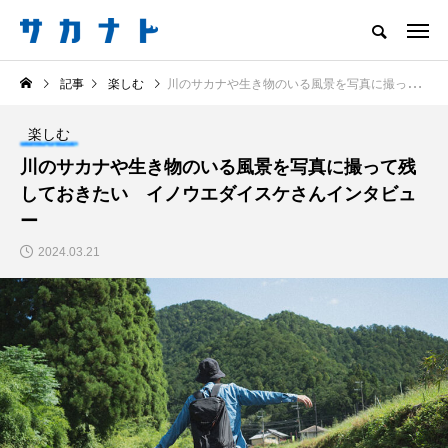
サカナをもっと好きになる
記事
楽しむ
川のサカナや生き物のいる風景を写真に撮って残しておきたい イノウエダイスケさんインタビュー
知る
食べる
楽しむ
創る
楽しむ
注目記事
川のサカナや生き物のいる風景を写真に撮って残
サカナを知ろう
しておきたい イノウエダイスケさんインタビュ
食べる
創る
ー
2024.03.21
＜ツバメウオ＞は意外
＜なぜ釣り人は魚拓を
と美味しい！ “でかい
とるのか？＞ 魚拓が