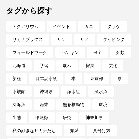
タグから探す
アクアリウム
イベント
カニ
クラゲ
サカナブックス
サケ
サメ
ダイビング
フィールドワーク
ペンギン
保全
分類
北海道
学習
展示
採集
文化
新種
日本淡水魚
本
東京都
毒
水族館
沖縄県
海水魚
淡水魚
深海魚
漁業
無脊椎動物
環境
生態
甲殻類
研究
神奈川県
私の好きなサカナたち
繁殖
見分け方