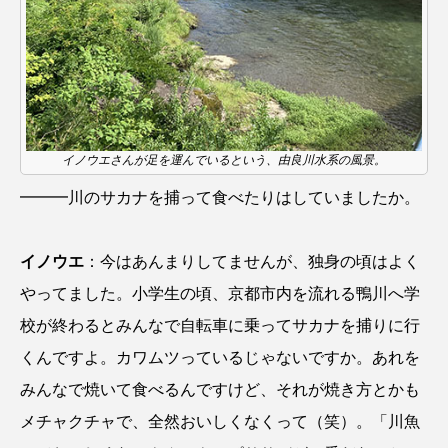
クロツラヘラサギ
クロマグロ
グッピー
グラミー
グルクン
ケブカガニ
ケラ
ケープペンギン
ゲンゴロウ
コイ
イノウエさんが足を運んでいるという、由良川水系の風景。
コウテイペンギン
コオイムシ
━━━川のサカナを捕って食べたりはしていましたか。
コガタペンギン
コガネスズメダイ
イノウエ
：今はあんまりしてませんが、独身の頃はよく
コクチバス
コクレン
コチ
やってました。小学生の頃、京都市内を流れる鴨川へ学
コトクラゲ
コノシロ
コバンザメ
校が終わるとみんなで自転車に乗ってサカナを捕りに行
くんですよ。カワムツっているじゃないですか。あれを
コブシメ
コブダイ
コメツキガニ
みんなで焼いて食べるんですけど、それが焼き方とかも
コモレビクラゲ
コモンイトギンポ
メチャクチャで、全然おいしくなくって（笑）。「川魚