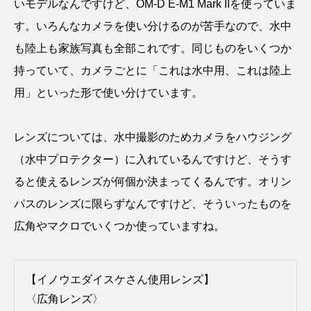
いモデルなんですけど、OM-D E-M1 Mark IIを使っていま
トラフザメ
トラフシャコ
トンボ
す。いろんなカメラを使い分けるのが苦手なので、水中
ドキュメンタリー
ドジョウ
ドスイカ
も陸上も家族写真も全部これです。同じものをいくつか
持っていて、カメラごとに「これは水中用、これは陸上
ドチザメ
ナマズ
ナンヨウブダイ
用」といった形で使い分けています。
ナンヨウマンタ
ニギス
ニシキアナゴ
レンズについては、水中撮影のためカメラをハウジング
ニシキフウライウオ
ニシシマドジョウ
（水中プロテクター）に入れているんですけど、そうす
ニジハギ
ニジマス
ニセゴイシウツボ
ると使えるレンズが何個か決まってくるんです。オリン
パスのレンズに限らずなんですけど、そういったものを
ニフレル
ニホンカワウソ
ニホンザリガニ
広角やマクロでいくつか使っていますね。
ニホンナマズ
ニュウドウカジカ
ヌノサラシ
ヌマガエル
ヌマムツ
【イノウエダイスケさん使用レンズ】
〈広角レンズ〉
ネコギギ
ネコザメ
ノコギリダイ