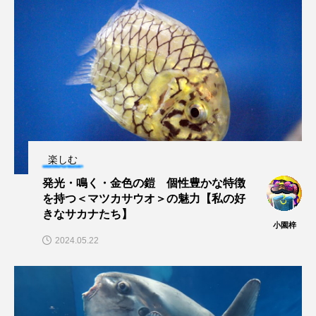
楽しむ
発光・鳴く・金色の鎧 個性豊かな特徴
を持つ＜マツカサウオ＞の魅力【私の好
きなサカナたち】
小園梓
2024.05.22