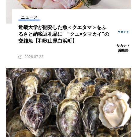
鰭”が特徴的な魚を実
く製＞を作ってみた
際に食べてみた
夏休みの自由研究にい
ト
椎名まさ
みのり
かが？
と
2026.06.02
ニュース
2026.08.05
近畿大学が開発した魚＜クエタマ＞をふ
るさと納税返礼品に “クエ×タマカイ”の
キーワードから探す
交雑魚【和歌山県白浜町】
サカナト
編集部
2026.07.23
かんぱち
わたしと水族館
アイゴ
アイナメ
アオウオ
アオザメ
アオリイカ
アカアジ
アカカサゴ
アカクラゲ
アカザ
アカハタ
アカムツ
アカメ
アクアリウム
アサヒガニ
アザアシ
アシカ
アジ