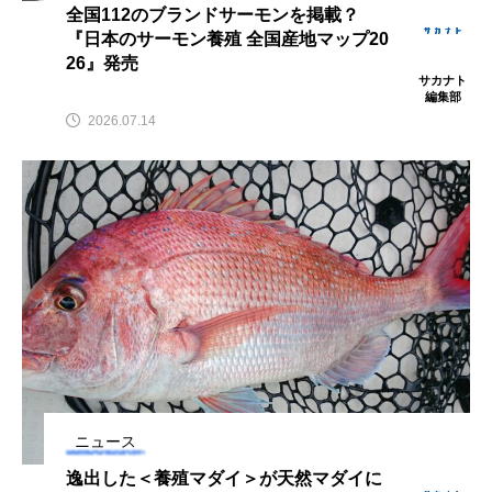
全国112のブランドサーモンを掲載？
『日本のサーモン養殖 全国産地マップ20
カブトエビ
カブトクラゲ
カミクラゲ
26』発売
サカナト
編集部
カレイ
カワウソ
カワハギ
2026.07.14
カワバタモロコ
カワムツ
ガラ・ルファ
キジハタ
キス
キチヌ
キヌバリ
キビナゴ
キュウリエソ
キンメダイ
ギギ
ギンザケ
ギンザメ
クエ
クサガメ
クジラ
クニマス
クマノミ
クモギンポ
クラゲ
クルマエビ
ニュース
クロスジギンポ
クロソイ
クロダイ
逸出した＜養殖マダイ＞が天然マダイに