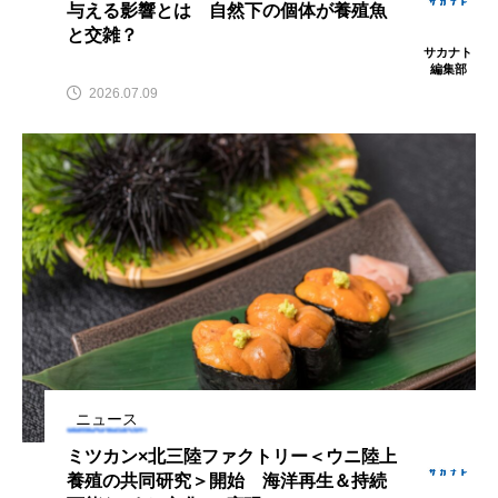
与える影響とは 自然下の個体が養殖魚
クロツラヘラサギ
クロマグロ
グッピー
と交雑？
サカナト
編集部
グラミー
グルクン
ケブカガニ
ケラ
2026.07.09
ケープペンギン
ゲンゴロウ
コイ
コウテイペンギン
コオイムシ
コガタペンギン
コガネスズメダイ
コクチバス
コクレン
コチ
コトクラゲ
コノシロ
コバンザメ
コブシメ
コブダイ
コメツキガニ
ニュース
ミツカン×北三陸ファクトリー＜ウニ陸上
コモレビクラゲ
コモンイトギンポ
養殖の共同研究＞開始 海洋再生＆持続