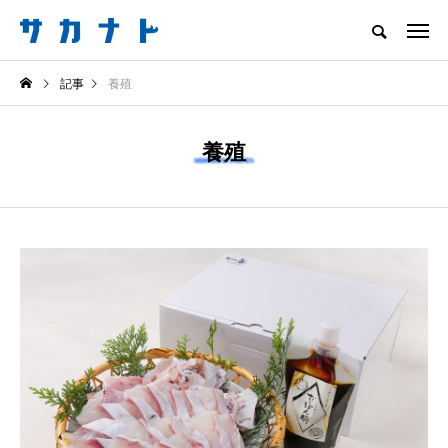
サカナをもっと好きになる
記事
養殖
知る
食べる
楽しむ
創る
養殖
注目記事
サカナを知ろう
食べる
創る
＜ツバメウオ＞は意外
意外と簡単！ 100均で
と美味しい！ “でかい
買った道具で＜魚のは