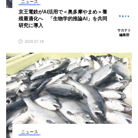
ニュース
ウマヅラハギ
ウミウシ
エイ
京王電鉄がAI活用で＜奥多摩やまめ＞養
殖最適化へ 「生物学的推論AI」を共同
エゾアイナメ
オオカミウオ
研究に導入
サカナト
オオグソクムシ
オオサンショウウオ
編集部
2026.07.19
オショロコマ
オスカー
オタリア
オットセイ
オニヒトデ
オワンクラゲ
オーストラリア
カイエビ
カイギュウ
カイロウドウケツ
カイワリ
カエルアンコウ
カガミガイ
カキ
カクレクマノミ
カゴカマス
カジカ
ニュース
カタボシイワシ
カツオ
カニ