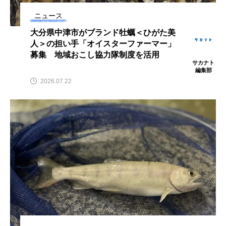
アッキガイ
アナゴ
アブラツノザメ
ニュース
大分県中津市がブランド牡蠣＜ひがた美
アブラボテ
アマガエル
アマゴ
人＞の担い手「オイスターファーマー」
募集 地域おこし協力隊制度を活用
サカナト
アマダイ
アミメハギ
アメリカザリガニ
編集部
2026.07.22
アユ
アリアケギバチ
アリゲーターガー
アンコウ
イカ
イカナゴ
イクラ
イッカク
イトウ
イトヒキアジ
イトヨリダイ
イモリ
イラスト
イリエワニ
イワナ
インドネシア
ウツボ
ウナギ
ウバザメ