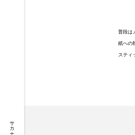
素を含む夏ら
＜ツバメウオ＞は意外
？ 四国水族
と美味しい！ “でかい
普段は
展「潜入！海
鰭”が特徴的な魚を実際
サカナト編
物研究所」開
に食べてみた
紙への
集部
2026.08.05
川県宇多津
6
スティ
かんぱち
わたしと水族館