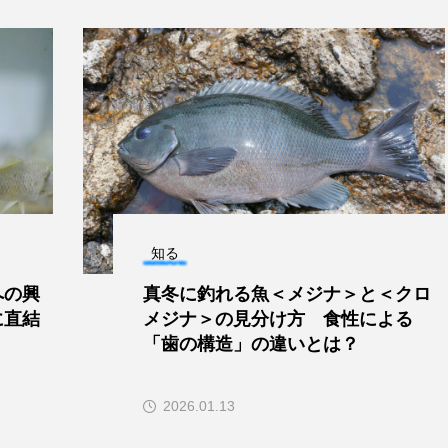
アカザ
アカハタ
アカムツ
アカメ
ア
アジ
アッキガイ
アナゴ
アブラツノザメ
ア
アミメハギ
アメリカザリガニ
アユ
アリアケギバチ
カナゴ
イクラ
イッカク
イトウ
イトヒキア
イリエワニ
イワナ
インドネシア
ウツボ
ウ
エイ
エゾアイナメ
オオカミウオ
オオグソク
知る
ョロコマ
オスカー
オタリア
オットセイ
オ
への興
真冬に釣れる魚＜メジナ＞と＜クロ
に直結
メジナ＞の見分け方 食性による
カイギュウ
カイロウドウケツ
カイワリ
カ
「歯の構造」の違いとは？
カクレクマノミ
カゴカマス
カジカ
カタボシイワシ
2026.01.13
カミクラゲ
カレイ
カワウソ
カワハギ