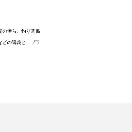
湖の生態系の頂
なぜ名古屋港水族館の
つ美しい魚＜ノ
シャチはイルカを襲わ
売の傍ら、釣り関係
ンパイク＞とは
ないのか？ 理由は＜3
Polo the
も食べる“最高捕
つの食性タイプ＞と＜
などの講義と、プラ
Rat
2026.08.03
？
トレーニング＞
.08.04
アオリイカ
アカアジ