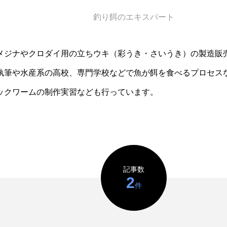
釣り餌のエキスパート
意外と簡単！ 100均で
河川・
買った道具で＜魚のは
点に立
メジナやクロダイ用の立ちウキ（彩うき・さいうき）の製造販
く製＞を作ってみた
ーザ
椎名まさと
みのり
夏休みの自由研究にい
なんで
執筆や水産系の高校、専門学校などで魚が餌を食べるプロセス
2026.06.02
かが？
食者”
2026
ックワームの制作実習なども行っています。
キーワードから探す
記事数
2
件
アイゴ
アイナメ
アオウオ
アオザメ