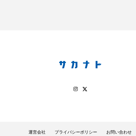
キジハタ
キス
キチヌ
キヌバリ
キビ
ギンザケ
ギンザメ
クエ
クサガメ
クジラ
クルマエビ
クロスジギンポ
クロソイ
クロダイ
グラミー
グルクン
ケブカガニ
ケラ
ケ
コオイムシ
コガタペンギン
コガネスズメダイ
コノシロ
コバンザメ
コブシメ
コブダイ
コ
トギンポ
ゴトウタゴガエル
ゴマフアザラシ
ゴリ
サカナアパートメント
サカナブックス
サクラアジ
マス
サケ
サザエ
サツオミシマ
サバ
運営会社
プライバシーポリシー
お問い合わせ