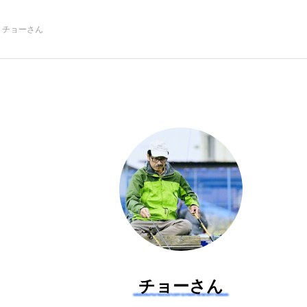
チョーさん
注目記事
サカナを知ろう
創る
楽し
チョーさん