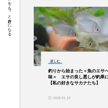
サカナをもっと好きになる
アカカサゴ
アカクラゲ
アザアシ
アシカ
アマゴ
アマダイ
アンコウ
イカ
イ
イモリ
イラスト
ウマヅラハギ
ウミウシ
楽しむ
オオサンショウウオ
オシ
釣りから始まった＜魚のエサ
味＞ エサの良し悪しが釣果
オーストラリア
カイエビ
【私の好きなサカナたち】
カガミガイ
カキ
2026.01.19
カブトエビ
カブトクラゲ