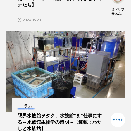
ナたち】
ミドリフ
シコロサンゴ
シトウズクラゲ
シマハギ
サあんこ
2024.05.23
シャコガイ
シュレーゲルアオガエル
シラウオ
シロウオ
シログチ
シロザケ
シロワニ
ジンベエザメ
スクミリンゴガイ
スズキ
スッポン
スナモグリ
スベスベマンジュウガニ
スルメイカ
ズワイガニ
セイウチ
コラム
センニンガジ
ソウギョ
ソウダガツオ
限界水族館ヲタク、水族館“を”仕事にす
る～水族館生物学の黎明～【連載：わた
ソトオリイワシ
ソラスズメダイ
しと水族館】