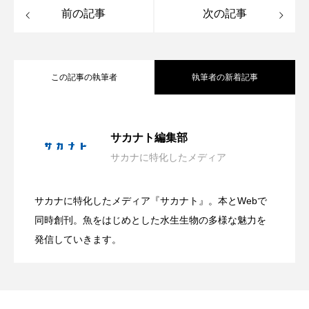
ウマヅラハギ
ウミウシ
エイ
前の記事
次の記事
エゾアイナメ
オオカミウオ
オオグソクムシ
オオサンショウウオ
この記事の執筆者
執筆者の新着記事
オショロコマ
オスカー
オタリア
「推し動物イラスト展」作品募集中 伊
2026.08.06
サカナト編集部
オットセイ
オニヒトデ
オワンクラゲ
サカナに特化したメディア
ホラー要素を含む夏らしい展示？ 四国
2026.08.06
勢シーパラダイス館内で10月から展示
オーストラリア
カイエビ
カイギュウ
サカナに特化したメディア『サカナト』。本とWebで
カイロウドウケツ
カイワリ
沖縄県恩納村で＜繁殖イソギンチャク＞
2026.08.05
水族館で企画展「潜入！海の有毒生物研
同時創刊。魚をはじめとした水生生物の多様な魅力を
【三重県伊勢市】
発信していきます。
カエルアンコウ
カガミガイ
カキ
の定着を確認！ ＜瀬良垣島・クマノミ育
究所」開催中【香川県宇多津町】
カクレクマノミ
カゴカマス
カジカ
カタボシイワシ
カツオ
カニ