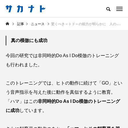
サカナをもっと好きになる
記事
ニュース
驚くべき＜トド＞の能力が明らかに 人の動作を模倣することができる？
知る
食べる
楽しむ
創る
真の模倣にも成功
注目記事
サカナを知ろう
今回の研究では非同時的Do As I Do模倣のトレーニング
食べる
創る
も行われました。
このトレーニングでは、ヒトの動作に続けて「GO」とい
う音声指示を与えた後に動作を真似するように教育。
「ハマ」はこの
非同時的Do As I Do模倣のトレーニング
に成功
しています。
＜ツバメウオ＞は意外
意外と簡単！ 100均で
と美味しい！ “でかい
買った道具で＜魚のは