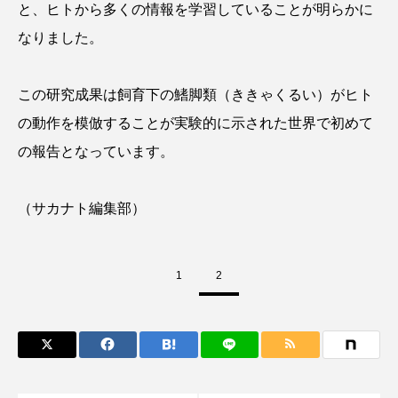
と、ヒトから多くの情報を学習していることが明らかに
アッキガイ
アナゴ
アブラツノザメ
なりました。
アブラボテ
アマガエル
アマゴ
この研究成果は飼育下の鰭脚類（ききゃくるい）がヒト
アマダイ
アミメハギ
アメリカザリガニ
の動作を模倣することが実験的に示された世界で初めて
の報告となっています。
アユ
アリアケギバチ
アリゲーターガー
アンコウ
イカ
イカナゴ
イクラ
（サカナト編集部）
イッカク
イトウ
イトヒキアジ
1
2
イトヨリダイ
イモリ
イラスト
イリエワニ
イワナ
インドネシア
ウツボ
ウナギ
ウバザメ