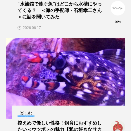
“水族館で泳ぐ魚”はどこから水槽にやっ
ゴトウタゴガエル
ゴマフアザラシ
ゴリ
てくる？ ＜海の手配師・石垣幸二さん
＞に話を聞いてみた
ゴンズイ
ゴールデンジェリーフィッシュ
taku
2026.06.17
サカナアパートメント
サカナブックス
サクラアジ
サクラエビ
サクラダンゴウオ
サクラマス
サケ
サザエ
サツオミシマ
サバ
サビウツボ
サブカルチャー
サメ
サヨリ
サルシアクラゲ
サルパ
サワガニ
楽しむ
サンゴ
サンショウウオ
サンマ
控えめで優しい性格！飼育におすすめし
たい＜ウツボ＞の魅力【私の好きなサカ
サーモン
ザトウクジラ
シクリッド