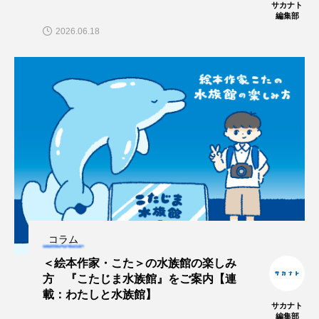
サカナト
編集部
タイコウチ
タイドプール
タカエビ
2026.06.18
タカラガイ
タガメ
タコ
タコクラゲ
タコブネ
タチウオ
タナゴ
タラバガニ
ダイオウイカ
ダイオウカサゴ
ダイサギ
ダンゴウオ
チゴガニ
チヌ
チョウクラゲ
チョウザメ
チリメンモンスター
チンアナゴ
コラム
ツキヒハナダイ
テナガエビ
デンキウナギ
＜絵本作家・こた＞の水族館の楽しみ
方 『こたじま水族館』をご案内【連
載：わたしと水族館】
トゲウオ
トド
トラウツボ
トラフグ
サカナト
編集部