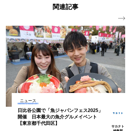
成プロジェクト＞前進
関連記事
カブトエビ
カブトクラゲ
カミクラゲ

カレイ
カワウソ
カワハギ
カワバタモロコ
カワムツ
ガラ・ルファ
キジハタ
キス
キチヌ
キヌバリ
キビナゴ
キュウリエソ
キンメダイ
ギギ
ギンザケ
ギンザメ
クエ
クサガメ
クジラ
クニマス
クマノミ
ニュース
日比谷公園で「魚ジャパンフェス2025」
クモギンポ
クラゲ
クルマエビ
開催 日本最大の魚介グルメイベント
【東京都千代田区】
クロスジギンポ
クロソイ
クロダイ
サカナト
編集部