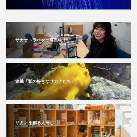
ノロゲンゲ
ハス
ハゼ
ハタタテダイ
ハタハタ
ハダカゾウクラゲ
ハナゴンドウ
サカナトライター募集中！
ハナシャコ
ハナダイ
ハナビラウオ
ハナミノカサゴ
ハブクラゲ
ハリヨ
バイオロギング
バショウカジキ
連載「私の好きなサカナたち」
バンドウイルカ
ヒゲソリダイ
ヒゲダイ
ヒドラ
ヒメマス
ヒラマサ
ヒラメ
ビワマス
ピラルクー
フィールド
サカナを創る人たち
フエダイ
フエフキダイ
フグ
フナ