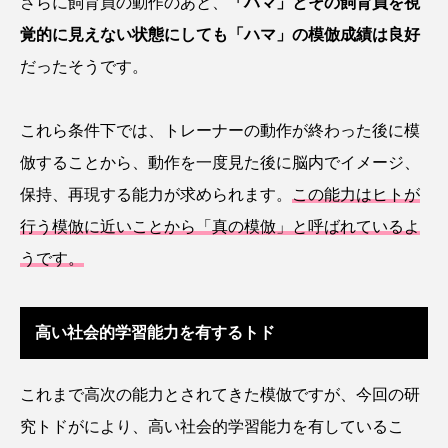
さらに飼育員の動作のあと、
「ハマ」とその飼育員を視
鰭”が特徴的な魚を実
く製＞を作ってみた
際に食べてみた
夏休みの自由研究にい
ト
椎名まさ
みのり
覚的に見えない状態にしても「ハマ」の模倣成績は良好
かが？
と
2026.06.02
2026.08.05
だったそうです。
キーワードから探す
これら条件下では、トレーナーの動作が終わった後に模
倣することから、動作を一度見た後に脳内でイメージ、
かんぱち
わたしと水族館
アイゴ
保持、再現する能力が求められます。
この能力はヒトが
行う模倣に近いことから「真の模倣」と呼ばれているよ
アイナメ
アオウオ
アオザメ
うです。
アオリイカ
アカアジ
アカカサゴ
高い社会的学習能力を有するトド
アカクラゲ
アカザ
アカハタ
アカムツ
アカメ
アクアリウム
これまで高次の能力とされてきた模倣ですが、今回の研
究トドがにより、高い社会的学習能力を有しているこ
アサヒガニ
アザアシ
アシカ
アジ