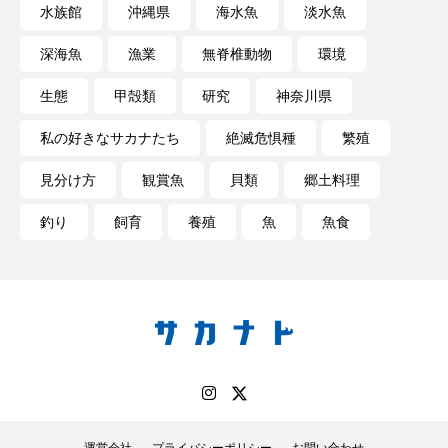
水族館
沖縄県
海水魚
淡水魚
マテガイ
ミカヅキノエボシ
深海魚
漁業
無脊椎動物
環境
ミナミギンガメアジ
ミナミヌマエビ
生態
甲殻類
研究
神奈川県
ミナミハタンポ
ミナミメダカ
私の好きなサカナたち
絶滅危惧種
繁殖
ミンククジラ
ムチカラマツ
ムツ
見分け方
観賞魚
貝類
郷土料理
メカジキ
メガロドン
メギス
釣り
飼育
養殖
魚
魚食
メコン川
メゴチ
メジナ
メヌケ
メバル
メンダコ
モクズガニ
モツゴ
モノノケトンガリサカタザメ
モリアオガエル
モンツキハギ
ヤコウガイ
ヤゴ
ヤッコ
ヤドカリ
ヤマトシマドジョウ