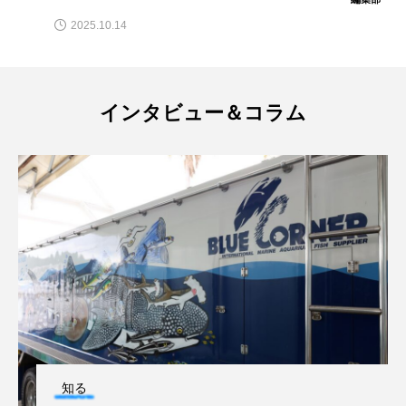
2025.10.14
クロツラヘラサギ
クロマグロ
グッピー
グラミー
グルクン
ケブカガニ
ケラ
インタビュー＆コラム
ケープペンギン
ゲンゴロウ
コイ
コウテイペンギン
コオイムシ
コガタペンギン
コガネスズメダイ
コクチバス
コクレン
コチ
コトクラゲ
コノシロ
コバンザメ
コブシメ
コブダイ
コメツキガニ
コモレビクラゲ
コモンイトギンポ
知る