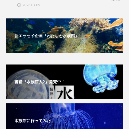
トラフザメ
トラフシャコ
トンボ
2026.07.09
ドキュメンタリー
ドジョウ
ドスイカ
ドチザメ
ナマズ
ナンヨウブダイ
新エッセイ企画『わたしと水族館』
ナンヨウマンタ
ニギス
ニシキアナゴ
ニシキフウライウオ
ニシシマドジョウ
ニジハギ
ニジマス
ニセゴイシウツボ
書籍『水族館人2』発売中！
ニフレル
ニホンカワウソ
ニホンザリガニ
ニホンナマズ
ニュウドウカジカ
ヌノサラシ
ヌマガエル
ヌマムツ
水族館に行ってみた
ネコギギ
ネコザメ
ノコギリダイ