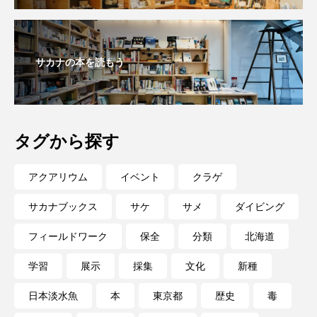
ブックレビュー
ブリ
ブルーカーボン
プライドフィッシュ
プランクトン
サカナの本を読もう
ヘラヤガラ
ベタ
ベニザケ
ベラ
ホウネンエビ
ホウボウ
ホタテ
タグから探す
ホタルイカ
ホッキガイ
ホッケ
アクアリウム
イベント
クラゲ
ホテイウオ
ホネガイ
ホホジロザメ
サカナブックス
サケ
サメ
ダイビング
ホヤ
ホンモロコ
ポットベリーシーホース
フィールドワーク
保全
分類
北海道
マアジ
マイクロプラスチック
マグロ
学習
展示
採集
文化
新種
マス
マダイ
マダコ
マダラ
日本淡水魚
本
東京都
歴史
毒