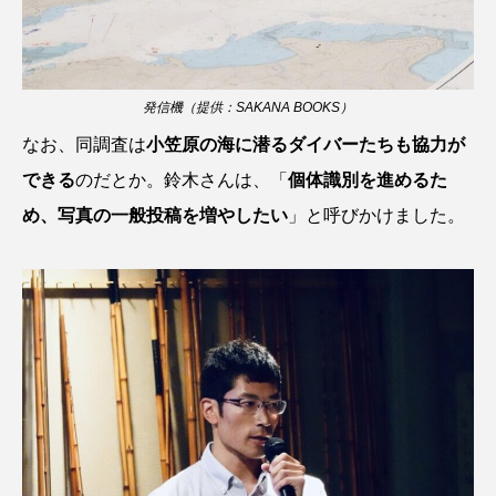
タイコウチ
タイドプール
タカエビ
タカラガイ
タガメ
タコ
タコクラゲ
発信機（提供：SAKANA BOOKS）
タコブネ
タチウオ
タナゴ
なお、同調査は
小笠原の海に潜るダイバーたちも協力が
できる
のだとか。鈴木さんは、「
個体識別を進めるた
タラバガニ
ダイオウイカ
ダイオウカサゴ
め、写真の一般投稿を増やしたい
」と呼びかけました。
ダイサギ
ダンゴウオ
チゴガニ
チヌ
チョウクラゲ
チョウザメ
チリメンモンスター
チンアナゴ
ツキヒハナダイ
テナガエビ
デンキウナギ
トゲウオ
トド
トラウツボ
トラフグ