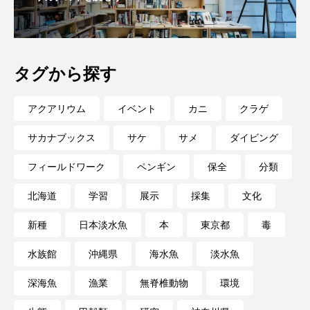
タグから探す
アクアリウム
イベント
カニ
クラゲ
サカナブックス
サケ
サメ
ダイビング
フィールドワーク
ペンギン
保全
分類
北海道
学習
展示
採集
文化
新種
日本淡水魚
本
東京都
毒
水族館
沖縄県
海水魚
淡水魚
深海魚
漁業
無脊椎動物
環境