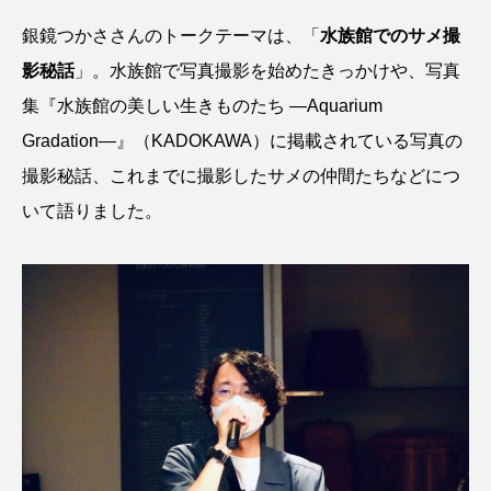
鰭”が特徴的な魚を実
く製＞を作ってみた
際に食べてみた
夏休みの自由研究にい
ト
椎名まさ
みのり
銀鏡つかささんのトークテーマは、「
水族館でのサメ撮
かが？
と
2026.06.02
2026.08.05
影秘話
」。水族館で写真撮影を始めたきっかけや、写真
集『水族館の美しい生きものたち ―Aquarium
キーワードから探す
Gradation―』（KADOKAWA）に掲載されている写真の
撮影秘話、これまでに撮影したサメの仲間たちなどにつ
おばま水族館
かんぱち
わたしと水族館
いて語りました。
アイゴ
アイナメ
アオウオ
アオザメ
アオリイカ
アカアジ
アカカサゴ
アカクラゲ
アカザ
アカハタ
アカムツ
アカメ
アクアリウム
アサヒガニ
アザアシ
アシカ
アジ