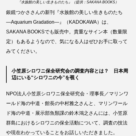
『水族館の美しい生きものたち』（提供：SAKANA BOOKS）
銀鏡つかささんの新刊『水族館の美しい生きものたち
カブトエビ
カブトクラゲ
カミクラゲ
―Aquarium Gradation―』（KADOKAWA）は、
カレイ
カワウソ
カワハギ
SAKANA BOOKSでも販売中。貴重なサイン本（数量限
定）もあるようなので、気になる人はぜひお手に取って
カワバタモロコ
カワムツ
ガラ・ルファ
みてください。
キジハタ
キス
キチヌ
キヌバリ
小笠原シロワニ保全研究会の調査内容とは？ 日本周
キビナゴ
キュウリエソ
キンメダイ
辺にいる“シロワニの今”を覗く
ギギ
ギンザケ
ギンザメ
クエ
NPO法人小笠原シロワニ保全研究会・理事長／マリンワ
クサガメ
クジラ
クニマス
クマノミ
ールド海の中道・館長の中村雅之さんと、マリンワール
ド海の中道・展示部魚類課の鈴木鴻之さんには、小笠原
クモギンポ
クラゲ
クルマエビ
群島におけるシロワニの保全活動について、調査の技法
クロスジギンポ
クロソイ
クロダイ
や現在わかっていることをお話しいただきました。