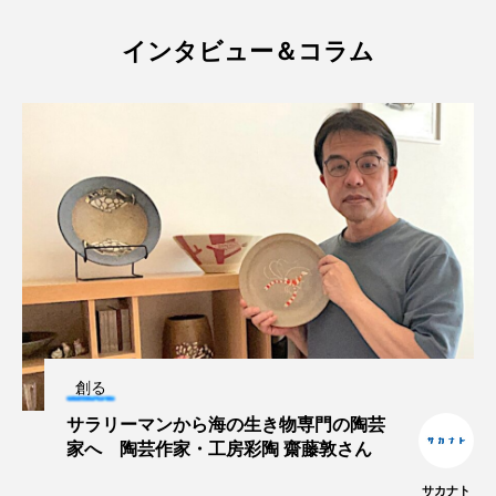
深海
深海生物
深海魚
インタビュー＆コラム
渋川マリン水族館
渓流
湖
湿地
漁業
漁港
漫画
灯台
無脊椎動物
熱帯魚
牡蠣
特徴
琵琶湖博物館
環境
環境保全
生きた化石
生態
生態系
生物多様性
産卵
田んぼ
甲殻類
発酵食品
創る
白身魚
相模川
磯
磯焼け
サラリーマンから海の生き物専門の陶芸
家へ 陶芸作家・工房彩陶 齋藤敦さん
磯遊び
神戸須磨シーワールド
サカナト