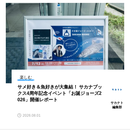
未利用魚
未来館
東京湾
栄養
桂浜水族館
梅雨
棘皮動物
横浜開運水族館
正月
歴史
死滅回遊魚
水
水族館
水族館人
水槽
水生昆虫
水生生物
汽水域
楽しむ
河川
沼津港深海水族館
法律
海
可憐な姿とのギャップがたまらない流氷
の天使＜クリオネ＞ エサを前にすると
海きらら
海水魚
海洋
海洋環境
悪魔に変身？【私のすきなサカナたち】
minto
海獣
海綿動物
海藻
海遊館
2025.02.17
海鳥
液浸標本
淀川
淡水魚