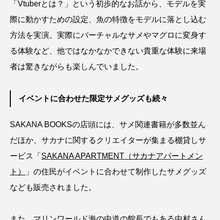
「Vtuberとは？」という初歩的なお話から、モデルを実
マテガイ
ミカヅキノエボシ
際に動かすための設定、魚の特徴をモデルに落とし込む
ミナミギンガメアジ
ミナミヌマエビ
方法を実演。実際にバーチャルなサメやマグロに変身す
る体験など、他ではなかなかできない貴重な体験に来場
ミナミハタンポ
ミナミメダカ
者は驚きながらも楽しんでいました。
ミンククジラ
ムチカラマツ
ムツ
イベントに合わせた限定サメグッズも続々
メカジキ
メガロドン
メギス
SAKANA BOOKSの店頭には、サメ関連書籍が多数並ん
メコン川
メゴチ
メジナ
メヌケ
だほか、サカナに関するクリエイターが集まる棚貸しサ
メバル
メンダコ
モクズガニ
モツゴ
ービス「
SAKANA APARTMENT（サカナアパートメン
ト）
」の住民がイベントに合わせて制作したサメグッズ
モノノケトンガリサカタザメ
モリアオガエル
なども販売されました。
モンツキハギ
ヤコウガイ
ヤゴ
また、マリンワールド海の中道の館長でもある中村さん
ヤッコ
ヤドカリ
ヤマトシマドジョウ