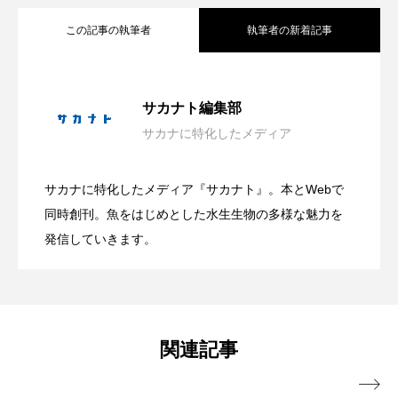
大分県
天然記念物
奈良県
この記事の執筆者
執筆者の新着記事
宍道湖自然館ゴビウス
宮古島
寄生
会場は“船でしかいけない磯場”？ 伊豆・
2026.08.08
寄生虫
対馬
寿司
小樽
サカナト編集部
サカナに特化したメディア
屈斜路湖
岩手県
市場
大学生が「好き」という熱量だけで作っ
2026.08.08
雲見の秘境「キガシタ」で海遊び体験型
市立しものせき水族館・海響館
干支
干潟
サカナに特化したメディア『サカナト』。本とWebで
自由研究にもぴったり！ 学研が＜カブト
2026.08.08
た水族館 オープンの経緯と運営の裏側
同時創刊。魚をはじめとした水生生物の多様な魅力を
イベント開催【静岡県松崎町】
幻魚
幼体
幼生
幼魚
発信していきます。
幼魚水族館
広島もとまち水族館
形態
ガニの飼育キット＞を発売 子どもたち
＜連載：わたしと水族館＞
微生物
採集
撮影
擬態
文化
と1年かけて共同開発
関連記事
文学
料理
新海生物
新潟市

旅行
日本固有種
旬
書籍