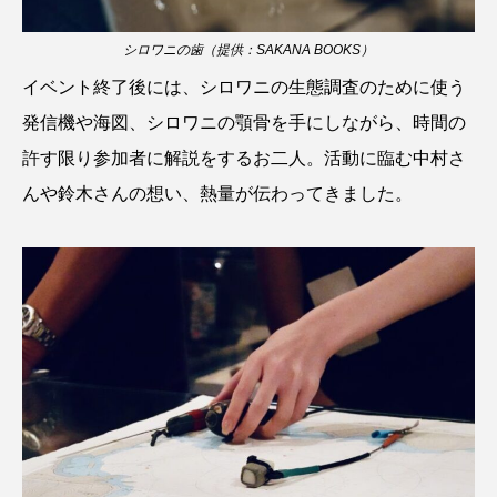
シロワニの歯（提供：SAKANA BOOKS）
シコロサンゴ
シトウズクラゲ
シマハギ
イベント終了後には、シロワニの生態調査のために使う
シャコガイ
シュレーゲルアオガエル
発信機や海図、シロワニの顎骨を手にしながら、時間の
許す限り参加者に解説をするお二人。活動に臨む中村さ
シラウオ
シロウオ
シログチ
んや鈴木さんの想い、熱量が伝わってきました。
シロザケ
シロワニ
ジンベエザメ
スクミリンゴガイ
スズキ
スッポン
スナモグリ
スベスベマンジュウガニ
スルメイカ
ズワイガニ
セイウチ
センニンガジ
ソウギョ
ソウダガツオ
ソトオリイワシ
ソラスズメダイ