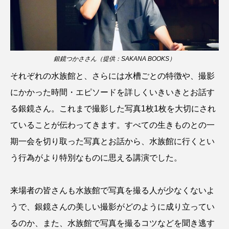
アッキガイ
アナゴ
アブラツノザメ
アブラボテ
アマガエル
アマゴ
銀鏡つかささん（提供：SAKANA BOOKS）
アマダイ
アミメハギ
アメリカザリガニ
それぞれの水族館と、さらには水槽ごとの特徴や、撮影
アユ
アリアケギバチ
アリゲーターガー
にかかった時間・エピソードを詳しくいきいきとお話す
る銀鏡さん。これまで撮影した写真1枚1枚を大切にされ
アンコウ
イカ
イカナゴ
イクラ
ていることが伝わってきます。すべての生きものとの一
イッカク
イトウ
イトヒキアジ
期一会を切り取った写真とお話から、水族館に行くとい
う行為がより特別なものに思える講演でした。
イトヨリダイ
イモリ
イラスト
イリエワニ
イワナ
インドネシア
来場者の皆さんも水族館で写真を撮る人が少なくないよ
うで、銀鏡さんの美しい撮影がどのように成り立ってい
ウツボ
ウナギ
ウバザメ
るのか、また、水族館で写真を撮るコツなどを聞き逃す