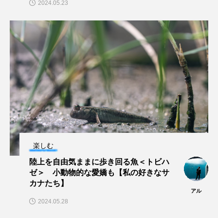
2024.05.23
長崎ペンギン水族館
開発
雑貨
雷魚
青森県
頭足類
食中毒
食文化
飼育
骨
高知県
魚介類
魚卵
魚食
鯛の鯛
鯨類
鰭脚類
鳥羽水族館
鴨川シーワールド
楽しむ
陸上を自由気ままに歩き回る魚＜トビハ
ゼ＞ 小動物的な愛嬌も【私の好きなサ
カナたち】
アル
2024.05.28