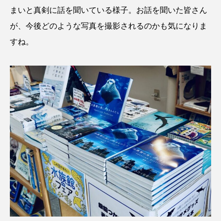
ウマヅラハギ
ウミウシ
エイ
まいと真剣に話を聞いている様子。お話を聞いた皆さん
が、今後どのような写真を撮影されるのかも気になりま
エゾアイナメ
エッセイ
オオカミウオ
すね。
オオグソクムシ
オオサンショウウオ
オショロコマ
オスカー
オタリア
オットセイ
オニヒトデ
オワンクラゲ
オーストラリア
カイエビ
カイギュウ
カイロウドウケツ
カイワリ
カエルアンコウ
カガミガイ
カキ
カクレクマノミ
カゴカマス
カジカ
カタボシイワシ
カツオ
カニ