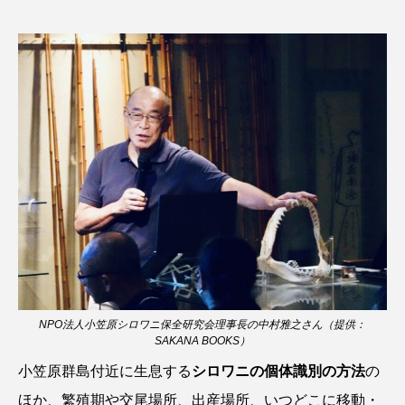
クロツラヘラサギ
クロマグロ
グッピー
グラミー
グルクン
ケブカガニ
ケラ
ケープペンギン
ゲンゴロウ
コイ
コウテイペンギン
コオイムシ
コガタペンギン
コガネスズメダイ
コクチバス
コクレン
コチ
コトクラゲ
コノシロ
コバンザメ
NPO法人小笠原シロワニ保全研究会理事長の中村雅之さん（提供：
コブシメ
コブダイ
コメツキガニ
SAKANA BOOKS）
小笠原群島付近に生息する
シロワニの個体識別の方法
の
コモレビクラゲ
コモンイトギンポ
ほか、繁殖期や交尾場所、出産場所、いつどこに移動・