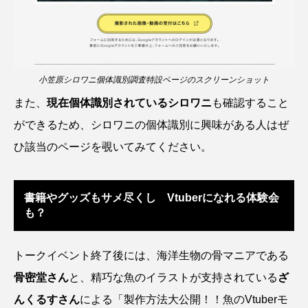
ノロゲンゲ
ハス
ハゼ
ハタタテダイ
ハタハタ
ハダカゾウクラゲ
ハナゴンドウ
小笠原シロワニ個体識別調査特設ページのスクリーンショット
ハナシャコ
ハナダイ
ハナビラウオ
また、
現在個体識別されているシロワニ
も確認すること
ができるため、シロワニの個体識別に興味がある人はぜ
ハナミノカサゴ
ハブクラゲ
ハリヨ
ひ該当のページを覗いてみてください。
バイオロギング
バショウカジキ
書籍やグッズもサメ尽くし Vtuberになれる体験会
バンドウイルカ
ヒゲソリダイ
ヒゲダイ
も？
ヒドラ
ヒメマス
ヒラマサ
ヒラメ
トークイベント終了後には、海洋生物の骨マニアである
ビワマス
ピラルクー
フィールド
骨密堂さん
と、精巧な魚のイラストが支持されている
ざ
フエダイ
フエフキダイ
フグ
フナ
んくるすさん
による「製作方法大公開！！魚のVtuberモ