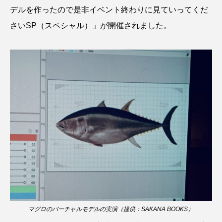
デルを作ったので是非イベント終わりに見ていってくだ
ブックレビュー
ブリ
ブルーカーボン
さいSP（スペシャル）」が開催されました。
プライドフィッシュ
プランクトン
ヘラヤガラ
ベタ
ベニザケ
ベラ
ホウネンエビ
ホウボウ
ホタテ
ホタルイカ
ホッキガイ
ホッケ
ホテイウオ
ホネガイ
ホホジロザメ
ホヤ
ホンモロコ
ポットベリーシーホース
マアジ
マイクロプラスチック
マグロ
マス
マダイ
マダコ
マダラ
マグロのバーチャルモデルの実演（提供：SAKANA BOOKS）