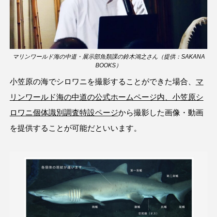
トラフザメ
トラフシャコ
トンボ
ドキュメンタリー
ドジョウ
ドスイカ
ドチザメ
ナマズ
ナンヨウブダイ
マリンワールド海の中道・展示部魚類課の鈴木鴻之さん（提供：SAKANA
BOOKS）
ナンヨウマンタ
ニギス
ニシキアナゴ
小笠原の海でシロワニを撮影することができた場合、
マ
リンワールド海の中道の公式ホームページ内、小笠原シ
ニシキフウライウオ
ニシシマドジョウ
ロワニ個体識別調査特設ページ
から撮影した画像・動画
ニジハギ
ニジマス
ニセゴイシウツボ
を提供することが可能だといいます。
ニフレル
ニホンカワウソ
ニホンザリガニ
ニホンナマズ
ニュウドウカジカ
ヌノサラシ
ヌマガエル
ヌマムツ
ネコギギ
ネコザメ
ノコギリダイ