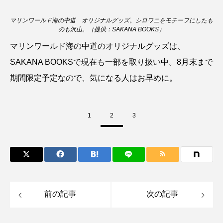
保全
健康
八景島シーパラダイス
マリンワールド海の中道 オリジナルグッズ。シロワニをモチーフにしたも
のも沢山。（提供：SAKANA BOOKS）
共生
分析
分類
刺胞動物
マリンワールド海の中道のオリジナルグッズは、
SAKANA BOOKSで現在も一部を取り扱い中。8月末まで
剥製
動物園
化石
北の大地の水族館
期間限定予定なので、気になる人はお早めに。
北極
医療
南極大陸
同定
名古屋港水族館
哺乳類
商品
1
2
3
四万十川
四万十川学遊館あきついお
四国
四国水族館
図鑑
固有亜種
固有種
在来生物
地域名
城崎マリンワールド
前の記事
次の記事
夏
外来生物
外来種
外来魚