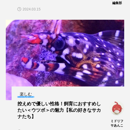
編集部
私の好きなサカナたち
稚魚
絶滅危惧種
2024.03.15
絶滅種
繁殖
繫殖
美ら海水族館
美容
群馬県
耳石
脊索動物
自然
自然保護
自由研究
葛西臨海公園
葛西臨海水族園
藻場
藻類
見分け方
観察
調査
調理
論文
貝
賀露かにっこ館
楽しむ
資源
赤潮
足摺海洋館SATOUMI
控えめで優しい性格！飼育におすすめし
たい＜ウツボ＞の魅力【私の好きなサカ
軟体動物
軟骨魚類
近畿大学
進化
ナたち】
ミドリフ
サあんこ
郷土料理
酒
釣り
鑑賞魚