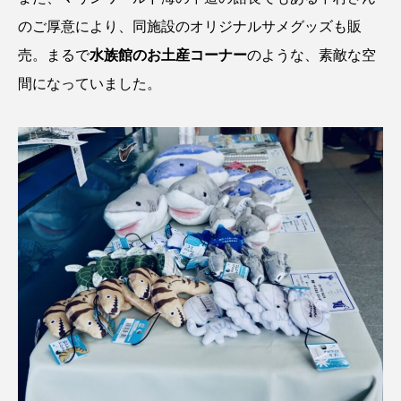
のご厚意により、同施設のオリジナルサメグッズも販
ヤマトヌマエビ
ヤマメ
ヤミヨキセワタ
売。まるで
水族館のお土産コーナー
のような、素敵な空
間になっていました。
ユウゼン
ユウレイクラゲ
ユカタハタ
ユメタチモドキ
ヨウラククラゲ
ヨコエビ
ヨツメウオ
ラブカ
ラムサール条約
リュウセイクラゲ
レシピ
ロックシュリンプ
ワカサギ
ワカメ
ワタカ
ワニ
ワレカラ
下田海中水族館
世界遺産
両生類
交雑
企画
伝承
伝統料理