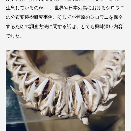
ゴトウタゴガエル
ゴマフアザラシ
ゴリ
生息しているのか──。世界や日本列島におけるシロワニ
の分布変遷や研究事例、そして小笠原のシロワニを保全
ゴンズイ
ゴールデンジェリーフィッシュ
するための調査方法に関する話は、とても興味深い内容
サカナアパートメント
サカナブックス
でした。
サクラアジ
サクラエビ
サクラダンゴウオ
サクラマス
サケ
サザエ
サツオミシマ
サバ
サビウツボ
サブカルチャー
サメ
サヨリ
サルシアクラゲ
サルパ
サワガニ
サンゴ
サンショウウオ
サンマ
サーモン
ザトウクジラ
シクリッド