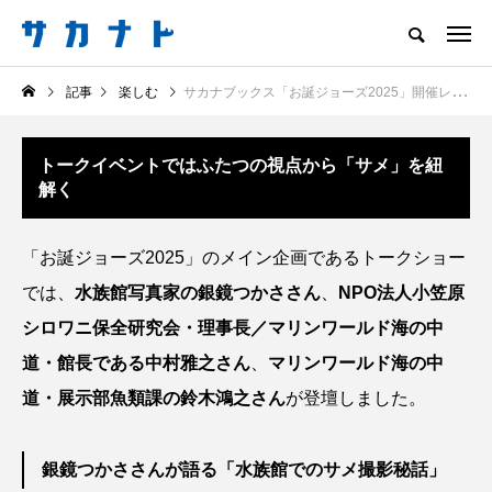
サカナをもっと好きになる
記事
楽しむ
サカナブックス「お誕ジョーズ2025」開催レポート！ 今年のテーマは絶滅危惧種のサメ ＜シロワニ＞？
知る
食べる
楽しむ
創る
トークイベントではふたつの視点から「サメ」を紐
注目記事
サカナを知ろう
解く
食べる
創る
「お誕ジョーズ2025」のメイン企画であるトークショー
では、
水族館写真家の銀鏡つかささん
、
NPO法人小笠原
シロワニ保全研究会・理事長／マリンワールド海の中
道・館長である中村雅之さん
、
マリンワールド海の中
道・展示部魚類課の鈴木鴻之さん
が登壇しました。
＜ツバメウオ＞は意外
意外と簡単！ 100均で
銀鏡つかささんが語る「水族館でのサメ撮影秘話」
と美味しい！ “でかい
買った道具で＜魚のは