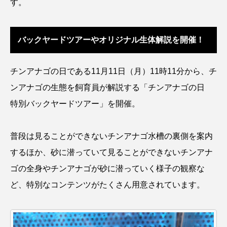
す。
アッキガイ
アナゴ
アブラツノザメ
バックヤードツアーやオリジナル生体解説を開催！
アブラボテ
アマガエル
アマゴ
アマダイ
アミメハギ
アメリカザリガニ
チンアナゴの日である11月11日（月）11時11分から、チ
ンアナゴの生態を飼育員が解説する「チンアナゴの日
アユ
アリアケギバチ
アリゲーターガー
特別バックヤードツアー」を開催。
アンコウ
イカ
イカナゴ
イクラ
普段は見ることができないチンアナゴ水槽の裏側を案内
イッカク
イトウ
イトヒキアジ
するほか、砂に潜っていて見ることができないチンアナ
イトヨリダイ
イモリ
イラスト
ゴの全身やチンアナゴが砂に潜っていく様子の観察な
ど、特別なコンテンツがたくさん用意されています。
イリエワニ
イワナ
インドネシア
ウツボ
ウナギ
ウバザメ