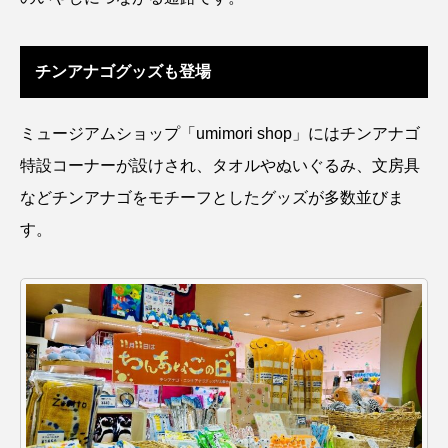
クロツラヘラサギ
クロマグロ
グッピー
チンアナゴグッズも登場
グラミー
グルクン
ケブカガニ
ケラ
ケープペンギン
ゲンゴロウ
コイ
ミュージアムショップ「umimori shop」にはチンアナゴ
特設コーナーが設けされ、タオルやぬいぐるみ、文房具
コウテイペンギン
コオイムシ
などチンアナゴをモチーフとしたグッズが多数並びま
コガタペンギン
コガネスズメダイ
す。
コクチバス
コクレン
コチ
コトクラゲ
コノシロ
コバンザメ
コブシメ
コブダイ
コメツキガニ
コモレビクラゲ
コモンイトギンポ