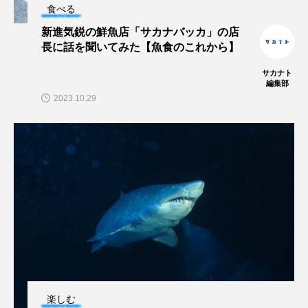
食べる
マテガイ
ミカヅキノエボシ
新進気鋭の鮮魚店「サカナバッカ」の店
ミナミギンガメアジ
ミナミヌマエビ
長に話を聞いてみた【魚食のこれから】
サカナト
ミナミハタンポ
ミナミメダカ
編集部
2023.10.29
ミンククジラ
ムチカラマツ
ムツ
メカジキ
メガロドン
メギス
メコン川
メゴチ
メジナ
メヌケ
メバル
メンダコ
モクズガニ
モツゴ
モノノケトンガリサカタザメ
モリアオガエル
モンツキハギ
ヤコウガイ
ヤゴ
楽しむ
ヤッコ
ヤドカリ
ヤマトシマドジョウ