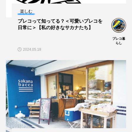
ブックレビュー
ブリ
ブルーカーボン
楽しむ
プレコって知ってる？＜可愛いプレコを
プライドフィッシュ
プランクトン
日常に＞【私の好きなサカナたち】
ヘラヤガラ
ベタ
ベニザケ
ベラ
プレコ暮
らし
2024.05.18
ホウネンエビ
ホウボウ
ホタテ
ホタルイカ
ホッキガイ
ホッケ
ホテイウオ
ホネガイ
ホホジロザメ
ホヤ
ホンモロコ
ポットベリーシーホース
マアジ
マイクロプラスチック
マグロ
マス
マダイ
マダコ
マダラ