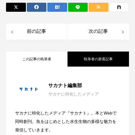
シコロサンゴ
シトウズクラゲ
シマハギ
シャコガイ
シュレーゲルアオガエル
前の記事
次の記事
シラウオ
シロウオ
シログチ
シロザケ
シロワニ
ジンベエザメ
この記事の執筆者
執筆者の新着記事
スクミリンゴガイ
スズキ
スッポン
大学生が「好き」という熱量だけで作っ
2026.08.08
サカナト編集部
スナモグリ
スベスベマンジュウガニ
サカナに特化したメディア
自由研究にもぴったり！ 学研が＜カブト
2026.08.08
た水族館 オープンの経緯と運営の裏側
スルメイカ
ズワイガニ
セイウチ
サカナに特化したメディア『サカナト』。本とWebで
センニンガジ
ソウギョ
ソウダガツオ
葛西臨海水族園が4日間限定の「水族園で
2026.08.07
ガニの飼育キット＞を発売 子どもたち
同時創刊。魚をはじめとした水生生物の多様な魅力を
＜連載：わたしと水族館＞
ソトオリイワシ
ソラスズメダイ
発信していきます。