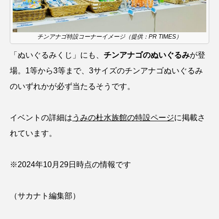
ゴトウタゴガエル
ゴマフアザラシ
ゴリ
ゴンズイ
ゴールデンジェリーフィッシュ
チンアナゴ特設コーナーイメージ（提供：PR TIMES）
サカナアパートメント
サカナブックス
「ぬいぐるみくじ」にも、
チンアナゴのぬいぐるみ
が登
場。1等から3等まで、3サイズのチンアナゴぬいぐるみ
サクラアジ
サクラエビ
サクラダンゴウオ
のいずれかが必ず当たるそうです。
サクラマス
サケ
サザエ
イベントの詳細は
うみの杜水族館の特設ページ
に掲載さ
サツオミシマ
サバ
サビウツボ
れています。
サブカルチャー
サメ
サヨリ
※2024年10月29日時点の情報です
サルシアクラゲ
サルパ
サワガニ
サンゴ
サンショウウオ
サンマ
（サカナト編集部）
サーモン
ザトウクジラ
シクリッド