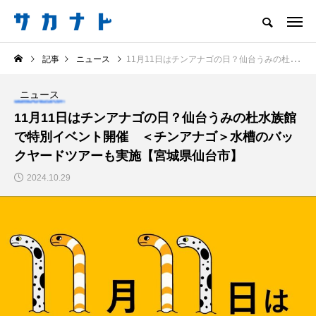
サカナをもっと好きになる
記事
ニュース
11月11日はチンアナゴの日？仙台うみの杜水族館で特別イベント開催 ＜チンアナゴ＞水槽のバックヤードツアーも実施【宮城県仙台市】
知る
食べる
楽しむ
創る
ニュース
注目記事
11月11日はチンアナゴの日？仙台うみの杜水族館
サカナを知ろう
で特別イベント開催 ＜チンアナゴ＞水槽のバッ
食べる
創る
クヤードツアーも実施【宮城県仙台市】
2024.10.29
＜ツバメウオ＞は意外
意外と簡単！ 100均で
と美味しい！ “でかい
買った道具で＜魚のは