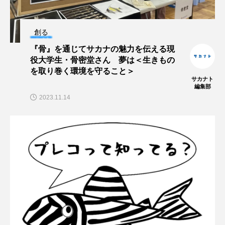
ノロゲンゲ
ハス
ハゼ
ハタタテダイ
創る
ハタハタ
ハダカゾウクラゲ
ハナゴンドウ
『骨』を通じてサカナの魅力を伝える現
役大学生・骨密堂さん 夢は＜生きもの
を取り巻く環境を守ること＞
ハナシャコ
ハナダイ
ハナビラウオ
サカナト
編集部
ハナミノカサゴ
ハブクラゲ
ハリヨ
2023.11.14
バイオロギング
バショウカジキ
バンドウイルカ
ヒゲソリダイ
ヒゲダイ
ヒドラ
ヒメマス
ヒラマサ
ヒラメ
ビワマス
ピラルクー
フィールド
フエダイ
フエフキダイ
フグ
フナ