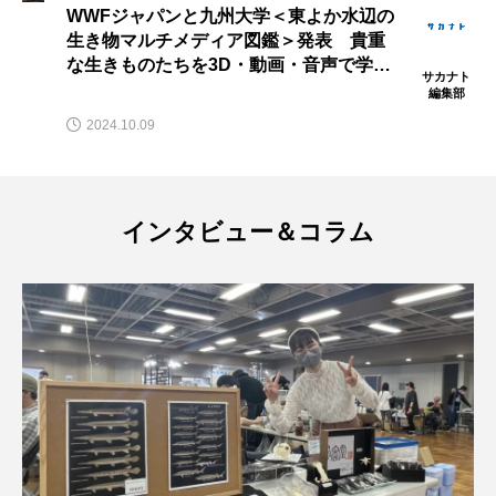
まるでルアーフィッシング？ 寄生虫＜
トラフザメ
トラフシャコ
トンボ
サヨリヤドリムシ＞はクロダイ稚魚の摂
食行動を利用すると判明
ドキュメンタリー
ドジョウ
ドスイカ
サカナト
編集部
ドチザメ
ナマズ
ナンヨウブダイ
2025.03.26
ナンヨウマンタ
ニギス
ニシキアナゴ
インタビュー＆コラム
ニシキフウライウオ
ニシシマドジョウ
ニジハギ
ニジマス
ニセゴイシウツボ
ニフレル
ニホンカワウソ
ニホンザリガニ
ニホンナマズ
ニュウドウカジカ
ヌノサラシ
ヌマガエル
ヌマムツ
ネコギギ
ネコザメ
ノコギリダイ