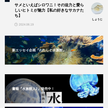
サメといえばシロワニ！その迫力と愛ら
しいヒトミが魅力【私の好きなサカナた
ヤマトヌマエビ
ヤマメ
ヤミヨキセワタ
ち】
しょうじ
ユウゼン
ユウレイクラゲ
ユカタハタ
2024.06.19
ユメタチモドキ
ヨウラククラゲ
ヨコエビ
ヨツメウオ
ラブカ
ラムサール条約
新エッセイ企画『わたしと水族館』
リュウセイクラゲ
レシピ
ロックシュリンプ
ワカサギ
ワカメ
ワタカ
ワニ
ワレカラ
書籍『水族館人2』発売中！
下田海中水族館
世界遺産
両生類
交雑
企画
伝承
伝統料理