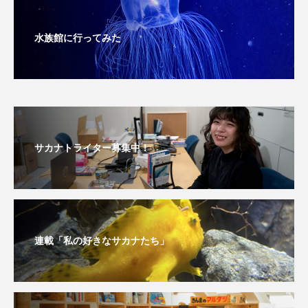
保全
健康
八景島シーパラダイス
水族館に行ってみた
共生
分析
分類
刺胞動物
剥製
動物園
化石
北の大地の水族館
北極
医療
南極大陸
同定
サカナトライター募集中！
名古屋港水族館
哺乳類
商品
四万十川
四万十川学遊館あきついお
四国
四国水族館
図鑑
固有亜種
固有種
連載「私の好きなサカナたち」
在来生物
地域名
城崎マリンワールド
夏
外来生物
外来種
外来魚