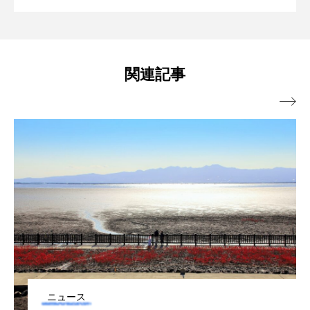
夕涼み」開催 夏ならではのイベントも
と1年かけて共同開発
タイコウチ
タイドプール
タカエビ
タカラガイ
タガメ
タコ
タコクラゲ
【東京都江戸川区】
関連記事
タコブネ
タチウオ
タナゴ

タラバガニ
ダイオウイカ
ダイオウカサゴ
ダイサギ
ダンゴウオ
チゴガニ
チヌ
チョウクラゲ
チョウザメ
チリメンモンスター
チンアナゴ
ツキヒハナダイ
テナガエビ
デンキウナギ
トゲウオ
トド
トラウツボ
トラフグ
ニュース