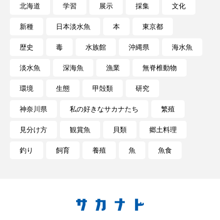
北海道
学習
展示
採集
文化
未利用魚
未来館
東京湾
栄養
新種
日本淡水魚
本
東京都
桂浜水族館
梅雨
棘皮動物
歴史
毒
水族館
沖縄県
海水魚
淡水魚
深海魚
漁業
無脊椎動物
横浜開運水族館
正月
歴史
環境
生態
甲殻類
研究
死滅回遊魚
水
水族館
水族館人
神奈川県
私の好きなサカナたち
繁殖
水槽
水生昆虫
水生生物
汽水域
見分け方
観賞魚
貝類
郷土料理
河川
沼津港深海水族館
法律
海
釣り
飼育
養殖
魚
魚食
海きらら
海水魚
海洋
海洋環境
海獣
海綿動物
海藻
海遊館
海鳥
液浸標本
淀川
淡水魚