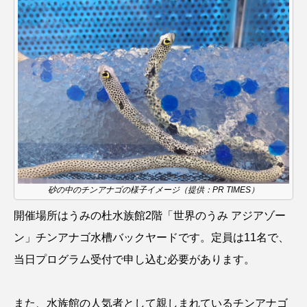
ウマヅラハギ
ウミウシ
エイ
エゾアイナメ
エッセイ
オオカミウオ
オオグソクムシ
オオサンショウウオ
オショロコマ
オスカー
オタリア
オットセイ
オニヒトデ
オワンクラゲ
オーストラリア
カイエビ
カイギュウ
砂の中のチンアナゴの様子イメージ（提供：PR TIMES）
カイロウドウケツ
カイワリ
開催場所はうみの杜水族館2階「世界のうみ アジアゾー
ン」チンアナゴ水槽バックヤードです。定員は11名で、
カエルアンコウ
カガミガイ
カキ
当日プログラム受付で申し込む必要があります。
カクレクマノミ
カゴカマス
カジカ
また、水族館の人気者として親しまれているチンアナゴ
カタボシイワシ
カツオ
カニ