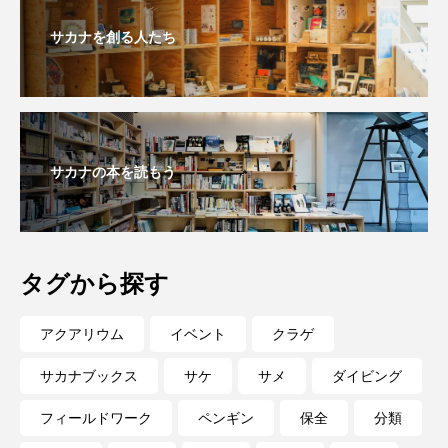
大分県
天然記念物
奈良県
サカナを創る人たち
宍道湖自然館ゴビウス
宮古島
寄生
寄生虫
対馬
寿司
小樽
屈斜路湖
岩手県
市場
サカナの本を読もう
市立しものせき水族館・海響館
干支
干潟
幻魚
幼体
幼生
幼魚
タグから探す
幼魚水族館
広島もとまち水族館
形態
アクアリウム
イベント
クラゲ
微生物
採集
撮影
擬態
文化
サカナブックス
サケ
サメ
ダイビング
文学
料理
新海生物
新潟市
フィールドワーク
ペンギン
保全
分類
旅行
日本固有種
旬
書籍