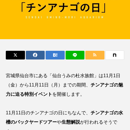
鰭”が特徴的な魚を実
く製＞を作ってみた
際に食べてみた
夏休みの自由研究にい
ト
椎名まさ
みのり
かが？
と
2026.06.02
2026.08.05
キーワードから探す
おばま水族館
かんぱち
わたしと水族館
アイゴ
アイナメ
アオウオ
アオザメ
宮城県仙台市にある「仙台うみの杜水族館」は11月1日
アオリイカ
アカアジ
アカカサゴ
（金）から11月11日（月）までの期間、
チンアナゴの魅
力に迫る特別イベント
を開催します。
アカクラゲ
アカザ
アカハタ
アカムツ
アカメ
アクアリウム
11月11日のチンアナゴの日にちなんで、
チンアナゴの水
槽のバックヤードツアー
や
生態解説
が行われるそうで
アサヒガニ
アザアシ
アシカ
アジ