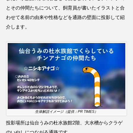
とその仲間たちについて、飼育員が書いたイラストと合
カブトエビ
カブトクラゲ
カミクラゲ
わせて名前の由来や性格などを通路の壁面に投影して紹
介します。
カレイ
カワウソ
カワハギ
カワバタモロコ
カワムツ
ガラ・ルファ
キジハタ
キス
キチヌ
キヌバリ
キビナゴ
キュウリエソ
キンメダイ
ギギ
ギンザケ
ギンザメ
クエ
クサガメ
クジラ
クニマス
クマノミ
生体解説イメージ（提供：PR TIMES）
クモギンポ
クラゲ
クルマエビ
投影場所は仙台うみの杜水族館2階、大水槽からクラゲ
クロスジギンポ
クロソイ
クロダイ
のいやしにつながる通路です。