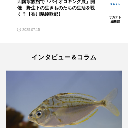
四国水族館で「バイオロギング展」開
トラフザメ
トラフシャコ
トンボ
催 野生下の生きものたちの生活を覗
く？【香川県綾歌郡】
サカナト
ドキュメンタリー
ドジョウ
ドスイカ
編集部
2025.07.15
ドチザメ
ナマズ
ナンヨウブダイ
ナンヨウマンタ
ニギス
ニシキアナゴ
インタビュー＆コラム
ニシキフウライウオ
ニシシマドジョウ
ニジハギ
ニジマス
ニセゴイシウツボ
ニフレル
ニホンカワウソ
ニホンザリガニ
ニホンナマズ
ニュウドウカジカ
ヌノサラシ
ヌマガエル
ヌマムツ
ネコギギ
ネコザメ
ノコギリダイ