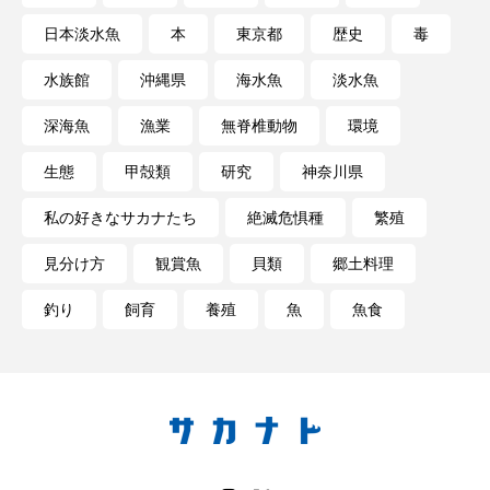
日本淡水魚
本
東京都
歴史
毒
未利用魚
未来館
東京湾
栄養
水族館
沖縄県
海水魚
淡水魚
桂浜水族館
梅雨
棘皮動物
深海魚
漁業
無脊椎動物
環境
横浜開運水族館
正月
歴史
生態
甲殻類
研究
神奈川県
死滅回遊魚
水
水族館
水族館人
私の好きなサカナたち
絶滅危惧種
繁殖
水槽
水生昆虫
水生生物
汽水域
見分け方
観賞魚
貝類
郷土料理
釣り
飼育
養殖
魚
魚食
河川
沼津港深海水族館
法律
海
海きらら
海水魚
海洋
海洋環境
海獣
海綿動物
海藻
海遊館
海鳥
液浸標本
淀川
淡水魚