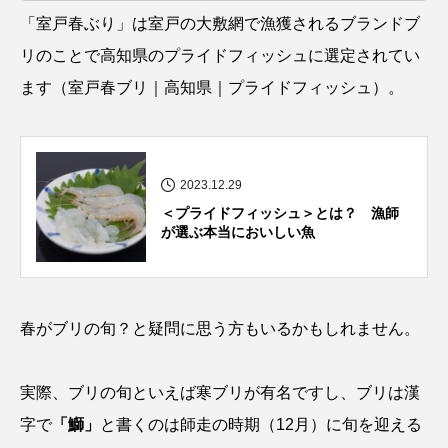
「室戸春ぶり」は室戸の大敷網で漁獲されるブランドブ
クロツラヘラサギ
クロマグロ
グッピー
リのことで高知県のプライドフィッシュに選定されてい
グラミー
グルクン
ケブカガニ
ケラ
ます（
室戸春ブリ｜高知県｜プライドフィッシュ
）。
ケープペンギン
ゲンゴロウ
コイ
コウテイペンギン
コオイムシ
2023.12.29
＜プライドフィッシュ＞とは？ 漁師
コガタペンギン
コガネスズメダイ
が選ぶ本当においしい魚
コクチバス
コクレン
コチ
コトクラゲ
コノシロ
コバンザメ
春がブリの旬？と疑問に思う方もいるかもしれません。
コブシメ
コブダイ
コメツキガニ
実際、ブリの旬といえば寒ブリが有名ですし、ブリは漢
コモレビクラゲ
コモンイトギンポ
字で
「鰤」
と書くのは師走の時期（12月）に旬を迎える