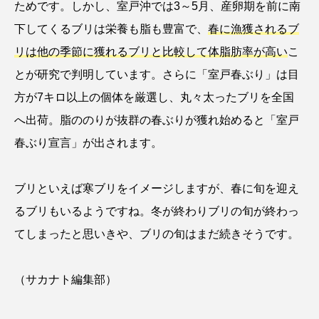
ためです。しかし、室戸沖では3～5月、産卵期を前に南
ゴトウタゴガエル
ゴマフアザラシ
ゴリ
下してくるブリは栄養も脂も豊富で、
春に漁獲されるブ
ゴンズイ
ゴールデンジェリーフィッシュ
リは他の季節に獲れるブリと比較して体脂肪率が高い
こ
とが研究で判明しています。さらに「室戸春ぶり」は目
サカナアパートメント
サカナブックス
方が7キロ以上の個体を厳選し、丸々太ったブリを全国
サクラアジ
サクラエビ
サクラダンゴウオ
へ出荷。脂ののりが抜群の春ぶりが獲れ始めると「室戸
春ぶり宣言」が出されます。
サクラマス
サケ
サザエ
サツオミシマ
サバ
サビウツボ
ブリといえば寒ブリをイメージしますが、春に旬を迎え
るブリもいるようですね。冬が終わりブリの旬が終わっ
サブカルチャー
サメ
サヨリ
てしまったと思いきや、ブリの旬はまだ続きそうです。
サルシアクラゲ
サルパ
サワガニ
（サカナト編集部）
サンゴ
サンショウウオ
サンマ
サーモン
ザトウクジラ
シクリッド