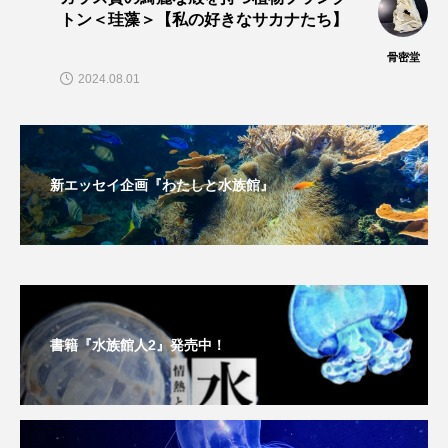
トン＜珪藻＞【私の好きなサカナたち】
ヤマトヌマエビ
ヤマメ
ヤミヨキセワタ
骨密堂
2024.08.01
ユウゼン
ユウレイクラゲ
ユカタハタ
ユメタチモドキ
ヨウラククラゲ
ヨコエビ
新エッセイ企画『わたしと水族館』
ヨツメウオ
ラブカ
ラムサール条約
リュウセイクラゲ
レシピ
ロックシュリンプ
ワカサギ
ワカメ
ワタカ
ワニ
ワレカラ
書籍『水族館人2』発売中！
下田海中水族館
世界遺産
両生類
交雑
企画
伝承
伝統料理