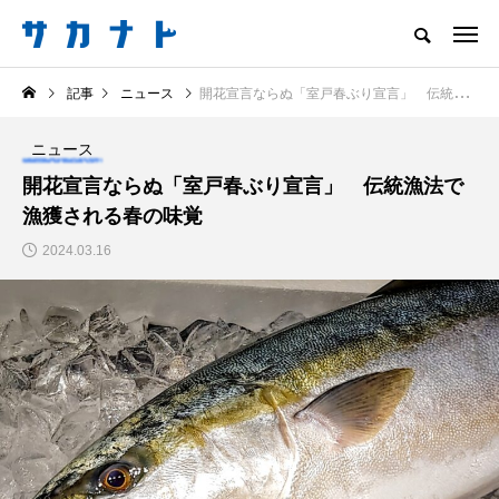
サカナをもっと好きになる
記事
ニュース
開花宣言ならぬ「室戸春ぶり宣言」 伝統漁法で漁獲される春の味覚
知る
食べる
楽しむ
創る
ニュース
注目記事
開花宣言ならぬ「室戸春ぶり宣言」 伝統漁法で
サカナを知ろう
漁獲される春の味覚
食べる
創る
2024.03.16
＜ツバメウオ＞は意外
意外と簡単！ 100均で
と美味しい！ “でかい
買った道具で＜魚のは