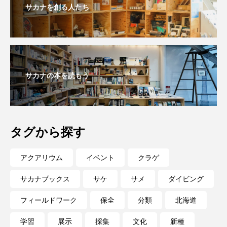
サカナを創る人たち
大分県
天然記念物
奈良県
宍道湖自然館ゴビウス
宮古島
寄生
寄生虫
対馬
寿司
小樽
サカナの本を読もう
屈斜路湖
岩手県
市場
市立しものせき水族館・海響館
干支
干潟
幻魚
幼体
幼生
幼魚
タグから探す
幼魚水族館
広島もとまち水族館
形態
アクアリウム
イベント
クラゲ
微生物
採集
撮影
擬態
文化
サカナブックス
サケ
サメ
ダイビング
フィールドワーク
保全
分類
北海道
文学
料理
新海生物
新潟市
学習
展示
採集
文化
新種
旅行
日本固有種
旬
書籍