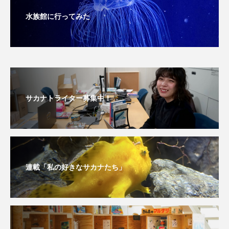
保全
健康
八景島シーパラダイス
水族館に行ってみた
共生
分析
分類
刺胞動物
剥製
動物園
化石
北の大地の水族館
北極
医療
南極大陸
同定
サカナトライター募集中！
名古屋港水族館
哺乳類
商品
四万十川
四万十川学遊館あきついお
四国
四国水族館
図鑑
固有亜種
固有種
連載「私の好きなサカナたち」
在来生物
地域名
城崎マリンワールド
夏
外来生物
外来種
外来魚