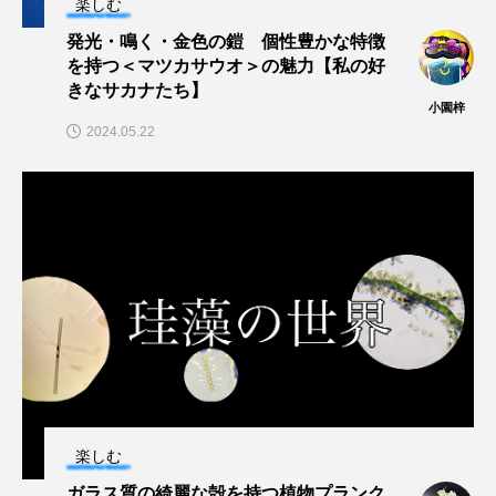
楽しむ
マテガイ
ミカヅキノエボシ
発光・鳴く・金色の鎧 個性豊かな特徴
を持つ＜マツカサウオ＞の魅力【私の好
ミナミギンガメアジ
ミナミヌマエビ
きなサカナたち】
小園梓
ミナミハタンポ
ミナミメダカ
2024.05.22
ミンククジラ
ムチカラマツ
ムツ
メカジキ
メガロドン
メギス
メコン川
メゴチ
メジナ
メヌケ
メバル
メンダコ
モクズガニ
モツゴ
モノノケトンガリサカタザメ
モリアオガエル
モンツキハギ
ヤコウガイ
ヤゴ
楽しむ
ガラス質の綺麗な殻を持つ植物プランク
ヤッコ
ヤドカリ
ヤマトシマドジョウ