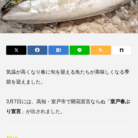
鰭”が特徴的な魚を実
く製＞を作ってみた
際に食べてみた
夏休みの自由研究にい
ト
椎名まさ
みのり
かが？
と
2026.06.02
2026.08.05
キーワードから探す
かんぱち
わたしと水族館
アイゴ
気温が高くなり春に旬を迎える魚たちが美味しくなる季
アイナメ
アオウオ
アオザメ
節を迎えました。
アオリイカ
アカアジ
アカカサゴ
3月7日には、高知・室戸市で開花宣言ならぬ「
室戸春ぶ
アカクラゲ
アカザ
アカハタ
り宣言
」が出されました。
アカムツ
アカメ
アクアリウム
アサヒガニ
アザアシ
アシカ
アジ