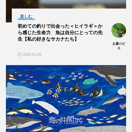
ノロゲンゲ
ハス
ハゼ
ハタタテダイ
楽しむ
初めての釣りで出会った＜ヒイラギ＞か
ハタハタ
ハダカゾウクラゲ
ハナゴンドウ
ら感じた生命力 魚は自分にとっての先
生【私の好きなサカナたち】
ハナシャコ
ハナダイ
ハナビラウオ
土屋ジビ
エ
2025.01.29
ハナミノカサゴ
ハブクラゲ
ハリヨ
バイオロギング
バショウカジキ
バンドウイルカ
ヒゲソリダイ
ヒゲダイ
ヒドラ
ヒメマス
ヒラマサ
ヒラメ
ビワマス
ピラルクー
フィールド
フエダイ
フエフキダイ
フグ
フナ