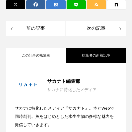
シコロサンゴ
シトウズクラゲ
シマハギ
前の記事
次の記事
シャコガイ
シュレーゲルアオガエル
シラウオ
シロウオ
シログチ
この記事の執筆者
執筆者の新着記事
シロザケ
シロワニ
ジンベエザメ
スクミリンゴガイ
スズキ
スッポン
旬のマアジを味わう！長崎県松浦市で
2026.08.07
サカナト編集部
スナモグリ
スベスベマンジュウガニ
サカナに特化したメディア
「推し動物イラスト展」作品募集中 伊
2026.08.06
「推し魚マアジ グルメフェア」開催中
スルメイカ
ズワイガニ
セイウチ
サカナに特化したメディア『サカナト』。本とWebで
センニンガジ
ソウギョ
ソウダガツオ
ホラー要素を含む夏らしい展示？ 四国
2026.08.06
勢シーパラダイス館内で10月から展示
同時創刊。魚をはじめとした水生生物の多様な魅力を
国内有数の産地で発信
発信していきます。
ソトオリイワシ
ソラスズメダイ