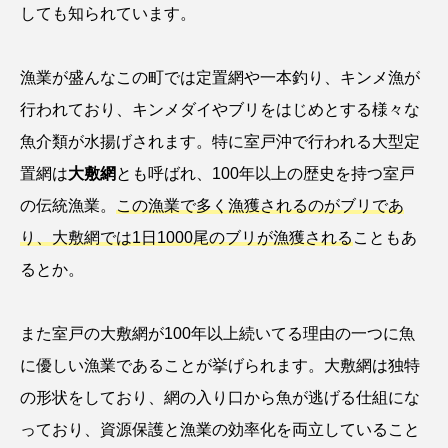
しても知られています。
ウマヅラハギ
ウミウシ
エイ
エゾアイナメ
オオカミウオ
漁業が盛んなこの町では定置網や一本釣り、キンメ漁が
行われており、キンメダイやブリをはじめとする様々な
オオグソクムシ
オオサンショウウオ
魚介類が水揚げされます。特に室戸沖で行われる大型定
オショロコマ
オスカー
オタリア
置網は
大敷網
とも呼ばれ、100年以上の歴史を持つ室戸
の伝統漁業。
この漁業で多く漁獲されるのがブリであ
オットセイ
オニヒトデ
オワンクラゲ
り、大敷網では1日1000尾のブリが漁獲される
こともあ
オーストラリア
カイエビ
カイギュウ
るとか。
カイロウドウケツ
カイワリ
また室戸の大敷網が100年以上続いてる理由の一つに魚
カエルアンコウ
カガミガイ
カキ
に優しい漁業であることが挙げられます。大敷網は独特
の形状をしており、網の入り口から魚が逃げる仕組にな
カクレクマノミ
カゴカマス
カジカ
っており、資源保護と漁業の効率化を両立していること
カタボシイワシ
カツオ
カニ