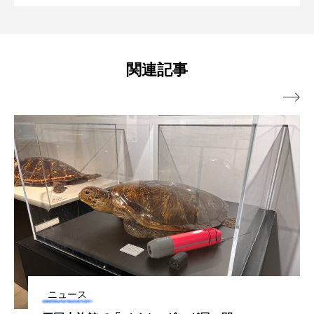
水族館で企画展「潜入！海の有毒生物研
【三重県伊勢市】
タイコウチ
タイドプール
タカエビ
タカラガイ
タガメ
タコ
タコクラゲ
究所」開催中【香川県宇多津町】
関連記事
タコブネ
タチウオ
タナゴ

タラバガニ
ダイオウイカ
ダイオウカサゴ
ダイサギ
ダンゴウオ
チゴガニ
チヌ
チョウクラゲ
チョウザメ
チリメンモンスター
チンアナゴ
ツキヒハナダイ
テナガエビ
デンキウナギ
トゲウオ
トド
トラウツボ
トラフグ
ニュース