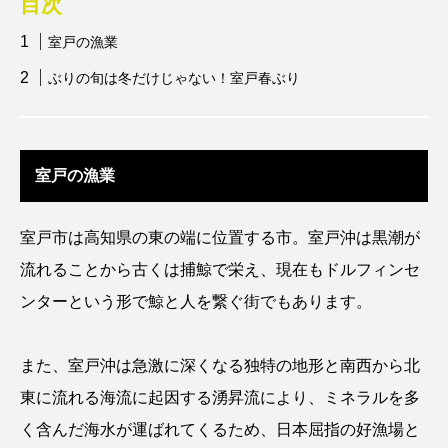
目次
アッキガイ
アナゴ
アブラツノザメ
室戸の漁業
ぶりの旬は冬だけじゃない！室戸春ぶり
アブラボテ
アマガエル
アマゴ
アマダイ
アミメハギ
アメリカザリガニ
アユ
アリアケギバチ
アリゲーターガー
室戸の漁業
アンコウ
イカ
イカナゴ
イクラ
室戸市は高知県の東の端に位置する市。室戸沖は黒潮が
流れることから古くは捕鯨で栄え、現在もドルフィンセ
イッカク
イトウ
イトヒキアジ
ンターという形で鯨と人を繋ぐ街でもあります。
イトヨリダイ
イモリ
イラスト
また、室戸沖は急激に深くなる独特の地形と南西から北
イリエワニ
イワナ
インドネシア
東に流れる海流に起因する湧昇流により、ミネラルを多
ウツボ
ウナギ
ウバザメ
く含んだ海水が運ばれてくるため、日本屈指の好漁場と