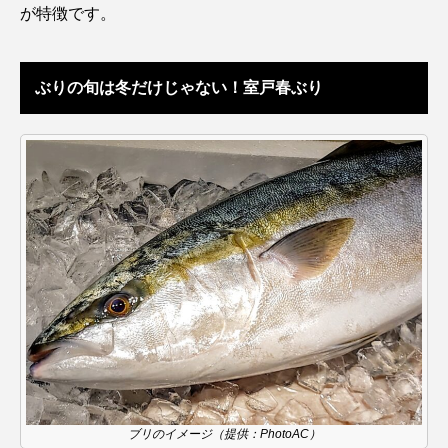
が特徴です。
カブトエビ
カブトクラゲ
カミクラゲ
ぶりの旬は冬だけじゃない！室戸春ぶり
カレイ
カワウソ
カワハギ
カワバタモロコ
カワムツ
ガラ・ルファ
キジハタ
キス
キチヌ
キヌバリ
キビナゴ
キュウリエソ
キンメダイ
ギギ
ギンザケ
ギンザメ
クエ
クサガメ
クジラ
クニマス
クマノミ
クモギンポ
クラゲ
クルマエビ
クロスジギンポ
クロソイ
クロダイ
ブリのイメージ（提供：PhotoAC）