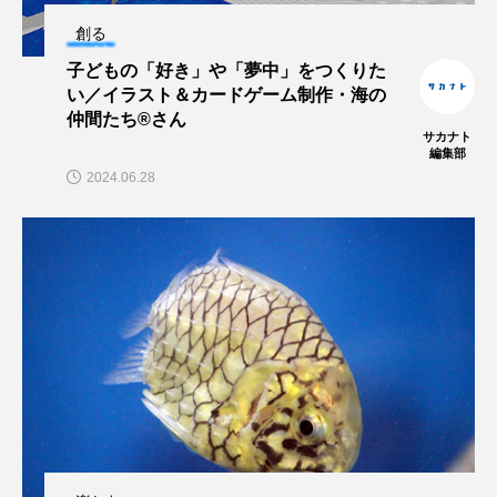
創る
ブックレビュー
ブリ
ブルーカーボン
子どもの「好き」や「夢中」をつくりた
プライドフィッシュ
プランクトン
い／イラスト＆カードゲーム制作・海の
仲間たち®さん
サカナト
ヘラヤガラ
ベタ
ベニザケ
ベラ
編集部
2024.06.28
ホウネンエビ
ホウボウ
ホタテ
ホタルイカ
ホッキガイ
ホッケ
ホテイウオ
ホネガイ
ホホジロザメ
ホヤ
ホンモロコ
ポットベリーシーホース
マアジ
マイクロプラスチック
マグロ
マス
マダイ
マダコ
マダラ