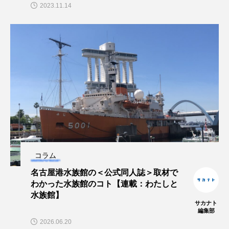
2023.11.14
大分県
天然記念物
奈良県
宍道湖自然館ゴビウス
宮古島
寄生
寄生虫
対馬
寿司
小樽
屈斜路湖
岩手県
市場
市立しものせき水族館・海響館
干支
干潟
幻魚
幼体
幼生
幼魚
幼魚水族館
広島もとまち水族館
形態
コラム
名古屋港水族館の＜公式同人誌＞取材で
微生物
採集
撮影
擬態
文化
わかった水族館のコト【連載：わたしと
水族館】
サカナト
文学
料理
新海生物
新潟市
編集部
2026.06.20
旅行
日本固有種
旬
書籍