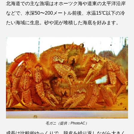
北海道での主な漁場はオホーツク海や道東の太平洋沿岸
ウマヅラハギ
ウミウシ
エイ
などで、水深50〜200メートル前後、水温15℃以下の冷
エゾアイナメ
オオカミウオ
たい海域に生息。砂や泥が堆積した海底を好みます。
オオグソクムシ
オオサンショウウオ
オショロコマ
オスカー
オタリア
オットセイ
オニヒトデ
オワンクラゲ
オーストラリア
カイエビ
カイギュウ
カイロウドウケツ
カイワリ
カエルアンコウ
カガミガイ
カキ
カクレクマノミ
カゴカマス
カジカ
毛ガニ（提供：PhotoAC）
成長は比較的ゆっくりで、脱皮を繰り返しながら大きく
カタボシイワシ
カツオ
カニ