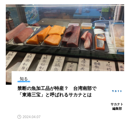
マテガイ
ミカヅキノエボシ
ミナミギンガメアジ
ミナミヌマエビ
ミナミハタンポ
ミナミメダカ
ミンククジラ
ムチカラマツ
ムツ
メカジキ
メガロドン
メギス
メコン川
メゴチ
メジナ
メヌケ
知る
メバル
メンダコ
モクズガニ
モツゴ
禁断の魚加工品が特産？ 台湾南部で
「東港三宝」と呼ばれるサカナとは
モノノケトンガリサカタザメ
モリアオガエル
サカナト
編集部
モンツキハギ
ヤコウガイ
ヤゴ
2024.04.07
ヤッコ
ヤドカリ
ヤマトシマドジョウ