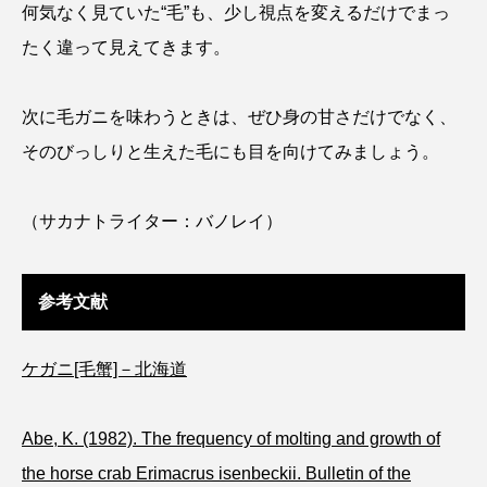
何気なく見ていた“毛”も、少し視点を変えるだけでまっ
トラフザメ
トラフシャコ
トンボ
たく違って見えてきます。
ドキュメンタリー
ドジョウ
ドスイカ
次に毛ガニを味わうときは、ぜひ身の甘さだけでなく、
ドチザメ
ナマズ
ナンヨウブダイ
そのびっしりと生えた毛にも目を向けてみましょう。
ナンヨウマンタ
ニギス
ニシキアナゴ
（サカナトライター：バノレイ）
ニシキフウライウオ
ニシシマドジョウ
ニジハギ
ニジマス
ニセゴイシウツボ
参考文献
ニフレル
ニホンカワウソ
ニホンザリガニ
ケガニ[毛蟹]－北海道
ニホンナマズ
ニュウドウカジカ
ヌノサラシ
ヌマガエル
ヌマムツ
Abe, K. (1982). The frequency of molting and growth of
the horse crab Erimacrus isenbeckii. Bulletin of the
ネコギギ
ネコザメ
ノコギリダイ