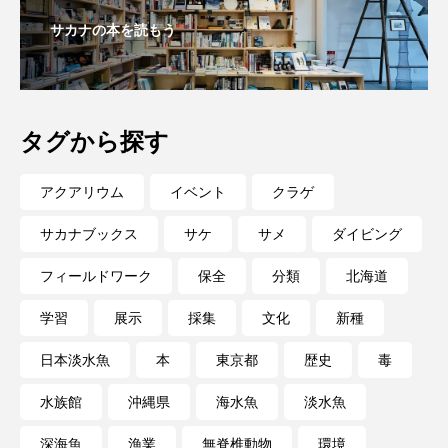
サカナの本を読もう
長崎ペンギン水族館
開発
雑貨
雷魚
青森県
頭足類
食中毒
食文化
タグから探す
飼育
骨
高知県
魚介類
魚卵
魚食
鯛の鯛
鯨類
鰭脚類
アクアリウム
イベント
クラゲ
サカナブックス
サケ
サメ
ダイビング
鳥羽水族館
鴨川シーワールド
フィールドワーク
保全
分類
北海道
学習
展示
採集
文化
新種
日本淡水魚
本
東京都
歴史
毒
水族館
沖縄県
海水魚
淡水魚
深海魚
漁業
無脊椎動物
環境