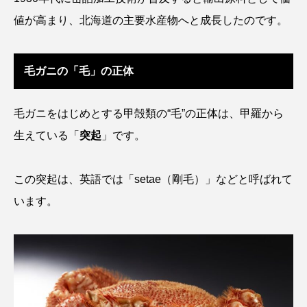
値が高まり、北海道の主要水産物へと成長したのです。
クロツラヘラサギ
クロマグロ
グッピー
グラミー
グルクン
ケブカガニ
ケラ
毛ガニの「毛」の正体
ケープペンギン
ゲンゴロウ
コイ
毛ガニをはじめとする甲殻類の“毛”の正体は、甲羅から
コウテイペンギン
コオイムシ
生えている「
突起
」です。
コガタペンギン
コガネスズメダイ
この突起は、英語では「setae（剛毛）」などと呼ばれて
コクチバス
コクレン
コチ
います。
コトクラゲ
コノシロ
コバンザメ
コブシメ
コブダイ
コメツキガニ
コモレビクラゲ
コモンイトギンポ