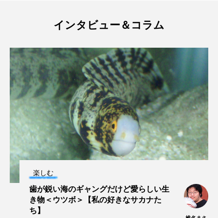
ヤマトヌマエビ
ヤマメ
ヤミヨキセワタ
インタビュー＆コラム
ユウゼン
ユウレイクラゲ
ユカタハタ
ユメタチモドキ
ヨウラククラゲ
ヨコエビ
ヨツメウオ
ラブカ
ラムサール条約
リュウセイクラゲ
レシピ
ロックシュリンプ
ワカサギ
ワカメ
ワタカ
ワニ
ワレカラ
楽しむ
下田海中水族館
世界遺産
両生類
歯が鋭い海のギャングだけど愛らしい生
き物＜ウツボ＞【私の好きなサカナた
交雑
企画
伝承
伝統料理
ち】
椎名まさ