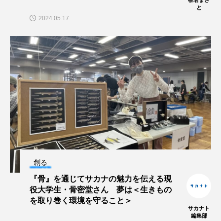
と
保全
健康
八景島シーパラダイス
2024.05.17
共生
分析
分類
刺胞動物
剥製
動物園
化石
北の大地の水族館
北極
医療
南極大陸
同定
名古屋港水族館
哺乳類
商品
四万十川
四万十川学遊館あきついお
四国
四国水族館
図鑑
固有亜種
固有種
創る
『骨』を通じてサカナの魅力を伝える現
在来生物
地域名
城崎マリンワールド
役大学生・骨密堂さん 夢は＜生きもの
を取り巻く環境を守ること＞
夏
外来生物
外来種
外来魚
サカナト
編集部