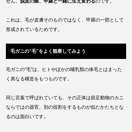
せん。
脱皮の際、甲羅と一緒に生え変わる
のです。
タイコウチ
タイドプール
タカエビ
これは、毛が皮膚そのものではなく、甲羅の一部として
タカラガイ
タガメ
タコ
タコクラゲ
形成されているためです。
タコブネ
タチウオ
タナゴ
毛ガニの“毛”をよく観察してみよう
タラバガニ
ダイオウイカ
ダイオウカサゴ
ダイサギ
ダンゴウオ
チゴガニ
チヌ
毛ガニの“毛”は、ヒトやほかの哺乳類の体毛とはまった
く異なる構造をもつものです。
チョウクラゲ
チョウザメ
チリメンモンスター
チンアナゴ
同じ言葉で呼ばれていても、その正体は節足動物のカニ
ならではの器官。別の役割をするものが似たかたちとな
ツキヒハナダイ
テナガエビ
デンキウナギ
るのは面白いです。
トゲウオ
トド
トラウツボ
トラフグ