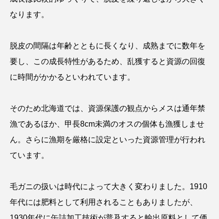
なります。
カブトエビ
カブトクラゲ
カミクラゲ
脱皮の間隔は年齢とともに長くなり、成熟までに数年を
カレイ
カワウソ
カワハギ
要し、この成長特性があるため、乱獲すると資源の回復
カワバタモロコ
カワムツ
ガラ・ルファ
に時間がかかるといわれています。
キジハタ
キス
キチヌ
キヌバリ
そのため北海道では、資源保護の観点からメスは通年禁
キビナゴ
キュウリエソ
キンメダイ
漁であるほか、甲長8cm未満のオスの個体も漁獲しませ
ん。さらに漁期を厳格に設定といった資源管理が行われ
ギギ
ギンザケ
ギンザメ
クエ
ています。
クサガメ
クジラ
クニマス
クマノミ
毛ガニの扱いは時代によって大きく変わりました。1910
クモギンポ
クラゲ
クルマエビ
年代には肥料として利用されることもありましたが、
クロスジギンポ
クロソイ
クロダイ
1930年代に缶詰加工技術が普及すると輸出原料として価