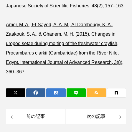
Japanese Society of Scientific Fisheries, 48(2), 157–163.
ノロゲンゲ
ハス
ハゼ
ハタタテダイ
Amer, M. A., El-Sayed, A. A. M., Al-Damhougy, K. A.,
ハタハタ
ハダカゾウクラゲ
ハナゴンドウ
Zaakouk, S. A., & Ghanem, M. H. (2015). Changes in
ハナシャコ
ハナダイ
ハナビラウオ
uropod setae during molting of the freshwater crayfish,
Procambarus clarkii (Cambaridae) from the River Nile,
ハナミノカサゴ
ハブクラゲ
ハリヨ
Egypt. International Journal of Advanced Research, 3(8),
バイオロギング
バショウカジキ
360–367.
バンドウイルカ
ヒゲソリダイ
ヒゲダイ
ヒドラ
ヒメマス
ヒラマサ
ヒラメ
ビワマス
ピラルクー
フィールド
前の記事
次の記事
フエダイ
フエフキダイ
フグ
フナ