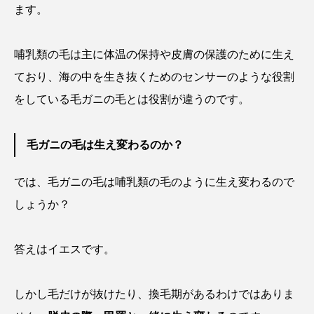
ます。
シコロサンゴ
シトウズクラゲ
シマハギ
哺乳類の毛は主に体温の保持や皮膚の保護のために生え
シャコガイ
シュレーゲルアオガエル
ており、海の中を生き抜くためのセンサーのような役割
をしている毛ガニの毛とは役割が違うのです。
シラウオ
シロウオ
シログチ
シロザケ
シロワニ
ジンベエザメ
毛ガニの毛は生え変わるのか？
スクミリンゴガイ
スズキ
スッポン
では、毛ガニの毛は哺乳類の毛のように生え変わるので
スナモグリ
スベスベマンジュウガニ
しょうか？
スルメイカ
ズワイガニ
セイウチ
答えはイエスです。
センニンガジ
ソウギョ
ソウダガツオ
しかし毛だけが抜けたり、換毛期があるわけではありま
ソトオリイワシ
ソラスズメダイ