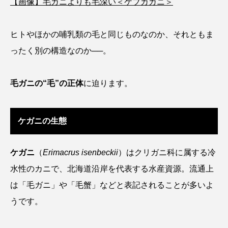
【画像】毛ガニよりも毛深い＜ケブカガニ＞
アッキガイ
アナゴ
アブラツノザメ
ヒトやほかの哺乳類の毛と同じものなのか、それともま
アブラボテ
アマガエル
アマゴ
ったく別の構造なのか──。
アマダイ
アミメハギ
アメリカザリガニ
毛ガニの“毛”の正体
に迫ります。
アユ
アリアケギバチ
アリゲーターガー
アンコウ
イカ
イカナゴ
イクラ
ケガニの生態
イッカク
イトウ
イトヒキアジ
ケガニ
（
Erimacrus isenbeckii
）はクリガニ科に属する冷
イトヨリダイ
イモリ
イラスト
水性のカニで、北海道沿岸を代表する水産資源。流通上
は「毛ガニ」や「毛蟹」などと表記されることが多いよ
イリエワニ
イワナ
インドネシア
うです。
ウツボ
ウナギ
ウバザメ