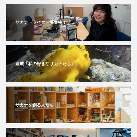
私の好きなサカナたち
稚魚
絶滅危惧種
絶滅種
繁殖
繫殖
美ら海水族館
サカナトライター募集中！
美容
群馬県
耳石
脊索動物
自然
自然保護
自由研究
葛西臨海公園
葛西臨海水族園
藻場
連載「私の好きなサカナたち」
藻類
見分け方
観察
調査
調理
論文
貝
賀露かにっこ館
サカナを創る人たち
資源
赤潮
足摺海洋館SATOUMI
軟体動物
軟骨魚類
近畿大学
進化
郷土料理
酒
釣り
鑑賞魚