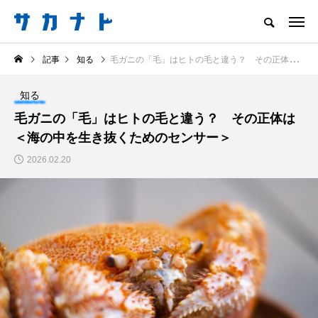
サカナをもっと好きになる
記事
知る
毛ガニの「毛」はヒトの毛と違う？ その正体は＜海の中を生き抜くためのセンサー＞
知る
食べる
楽しむ
創る
知る
注目記事
毛ガニの「毛」はヒトの毛と違う？ その正体は
サカナを知ろう
＜海の中を生き抜くためのセンサー＞
食べる
創る
2026.02.20
＜ツバメウオ＞は意外
意外と簡単！ 100均で
と美味しい！ “でかい
買った道具で＜魚のは