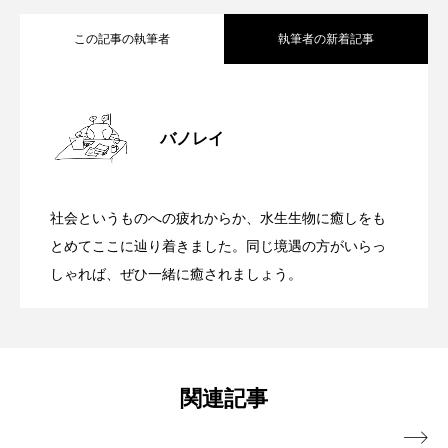
ブックレビュー
ブリ
ブルーカーボン
この記事の執筆者
執筆者の新着記事
プライドフィッシュ
プランクトン
毛ガニの「毛」はヒトの毛と違う？ そ
2026.02.20
ヘラヤガラ
ベタ
ベニザケ
ベラ
バノレイ
実は癒しポイント多数！カニが好きすぎ
2025.12.11
の正体は＜海の中を生き抜くためのセン
ホウネンエビ
ホウボウ
ホタテ
社会というものへの疲れからか、水生生物に癒しをも
ホタルイカ
ホッキガイ
ホッケ
カニだけどカニじゃない？ヤドカリの仲
2025.11.10
てひたすらカニの魅力を伝えたい【私の
とめてここに辿り着きました。同じ境遇の方がいらっ
サー＞
ホテイウオ
ホネガイ
ホホジロザメ
しゃれば、ぜひ一緒に癒されましょう。
間＜タラバガニ＞の秘密 お腹に隠れた
好きなサカナたち】
ホヤ
ホンモロコ
ポットベリーシーホース
マアジ
マイクロプラスチック
マグロ
小さな2本の脚
関連記事
マス
マダイ
マダコ
マダラ
