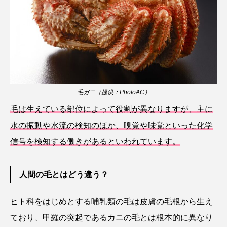
ゴトウタゴガエル
ゴマフアザラシ
ゴリ
ゴンズイ
ゴールデンジェリーフィッシュ
サカナアパートメント
サカナブックス
サクラアジ
サクラエビ
サクラダンゴウオ
毛ガニ（提供：PhotoAC）
サクラマス
サケ
サザエ
毛は生えている部位によって役割が異なりますが、主に
水の振動や水流の検知のほか、嗅覚や味覚といった化学
サツオミシマ
サバ
サビウツボ
信号を検知する働きがあるといわれています。
サブカルチャー
サメ
サヨリ
人間の毛とはどう違う？
サルシアクラゲ
サルパ
サワガニ
ヒト科をはじめとする哺乳類の毛は皮膚の毛根から生え
サンゴ
サンショウウオ
サンマ
ており、甲羅の突起であるカニの毛とは根本的に異なり
サーモン
ザトウクジラ
シクリッド