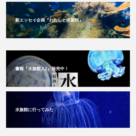
深海
深海生物
深海魚
新エッセイ企画『わたしと水族館』
渋川マリン水族館
渓流
湖
湿地
漁業
漁港
漫画
灯台
無脊椎動物
熱帯魚
牡蠣
特徴
琵琶湖博物館
環境
環境保全
書籍『水族館人2』発売中！
生きた化石
生態
生態系
生物多様性
産卵
田んぼ
甲殻類
発酵食品
水族館に行ってみた
白身魚
相模川
磯
磯焼け
磯遊び
神戸須磨シーワールド