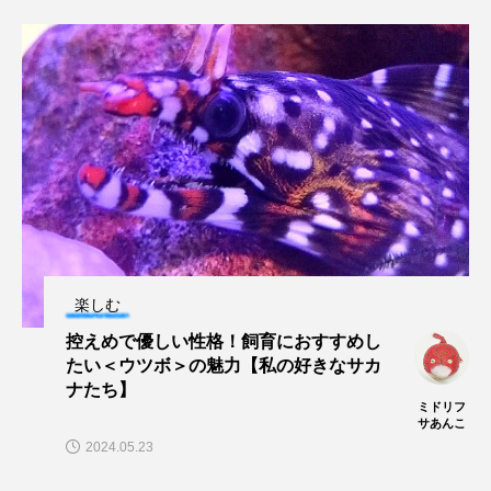
未利用魚
未来館
東京湾
栄養
桂浜水族館
梅雨
棘皮動物
横浜開運水族館
正月
歴史
死滅回遊魚
水
水族館
水族館人
水槽
水生昆虫
水生生物
汽水域
楽しむ
河川
沼津港深海水族館
法律
海
控えめで優しい性格！飼育におすすめし
たい＜ウツボ＞の魅力【私の好きなサカ
海きらら
海水魚
海洋
海洋環境
ナたち】
ミドリフ
海獣
海綿動物
海藻
海遊館
サあんこ
2024.05.23
海鳥
液浸標本
淀川
淡水魚