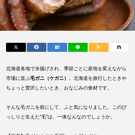
鰭”が特徴的な魚を実
く製＞を作ってみた
際に食べてみた
夏休みの自由研究にい
ト
椎名まさ
みのり
かが？
と
2026.06.02
2026.08.05
キーワードから探す
かんぱち
わたしと水族館
アイゴ
北海道各地で水揚げされ、季節ごとに産地を変えながら
アイナメ
アオウオ
アオザメ
市場に並ぶ
毛ガニ（ケガニ）
。北海道を旅行したときや
アオリイカ
アカアジ
アカカサゴ
ちょっと贅沢したいとき、おなじみの食材です。
アカクラゲ
アカザ
アカハタ
そんな毛ガニを前にして、ふと気になりました。このび
アカムツ
アカメ
アクアリウム
っしりと生えた“毛”は、一体なんなのでしょうか。
アサヒガニ
アザアシ
アシカ
アジ