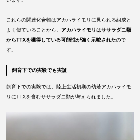
シコロサンゴ
シトウズクラゲ
シマハギ
これらの関連化合物はアカハライモリに見られる組成と
よく似ていることから、
アカハライモリはササラダニ類
シャコガイ
シュレーゲルアオガエル
からTTXを獲得している可能性が強く示唆された
ので
シラウオ
シロウオ
シログチ
す。
シロザケ
シロワニ
ジンベエザメ
飼育下での実験でも実証
スクミリンゴガイ
スズキ
スッポン
飼育下での実験では、陸上生活初期の幼若アカハライモ
スナモグリ
スベスベマンジュウガニ
リにTTXを含むササラダニ類が与えられました。
スルメイカ
ズワイガニ
セイウチ
センニンガジ
ソウギョ
ソウダガツオ
ソトオリイワシ
ソラスズメダイ