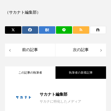
ノロゲンゲ
ハス
ハゼ
ハタタテダイ
（サカナト編集部）
ハタハタ
ハダカゾウクラゲ
ハナゴンドウ
ハナシャコ
ハナダイ
ハナビラウオ
ハナミノカサゴ
ハブクラゲ
ハリヨ
前の記事
次の記事
バイオロギング
バショウカジキ
バンドウイルカ
ヒゲソリダイ
ヒゲダイ
この記事の執筆者
執筆者の新着記事
ヒドラ
ヒメマス
ヒラマサ
ヒラメ
「推し動物イラスト展」作品募集中 伊
2026.08.06
サカナト編集部
ビワマス
ピラルクー
フィールド
サカナに特化したメディア
ホラー要素を含む夏らしい展示？ 四国
2026.08.06
勢シーパラダイス館内で10月から展示
フエダイ
フエフキダイ
フグ
フナ