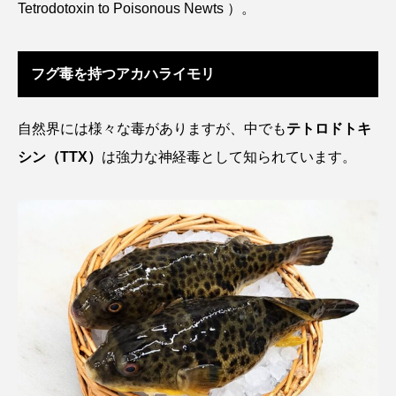
Tetrodotoxin to Poisonous Newts ）。
アッキガイ
アナゴ
アブラツノザメ
アブラボテ
アマガエル
アマゴ
フグ毒を持つアカハライモリ
アマダイ
アミメハギ
アメリカザリガニ
自然界には様々な毒がありますが、中でも
テトロドトキ
アユ
アリアケギバチ
アリゲーターガー
シン
（TTX）
は強力な神経毒として知られています。
アンコウ
イカ
イカナゴ
イクラ
イッカク
イトウ
イトヒキアジ
イトヨリダイ
イモリ
イラスト
イリエワニ
イワナ
インドネシア
ウツボ
ウナギ
ウバザメ