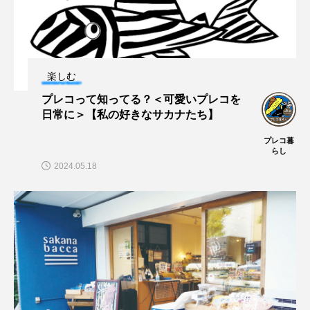
大分県
天然記念物
奈良県
宍道湖自然館ゴビウス
宮古島
寄生
楽しむ
寄生虫
対馬
寿司
小樽
プレコって知ってる？＜可愛いプレコを
屈斜路湖
岩手県
市場
日常に＞【私の好きなサカナたち】
プレコ暮
市立しものせき水族館・海響館
干支
干潟
らし
2024.05.18
幻魚
幼体
幼生
幼魚
幼魚水族館
広島もとまち水族館
形態
微生物
採集
撮影
擬態
文化
文学
料理
新海生物
新潟市
旅行
日本固有種
旬
書籍