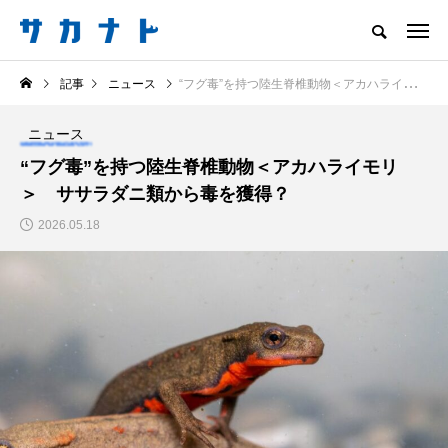
サカナをもっと好きになる
記事
ニュース
“フグ毒”を持つ陸生脊椎動物＜アカハライモリ＞ ササラダニ類から毒を獲得？
知る
食べる
楽しむ
創る
ニュース
注目記事
“フグ毒”を持つ陸生脊椎動物＜アカハライモリ
サカナを知ろう
＞ ササラダニ類から毒を獲得？
食べる
創る
2026.05.18
＜ツバメウオ＞は意外
意外と簡単！ 100均で
と美味しい！ “でかい
買った道具で＜魚のは