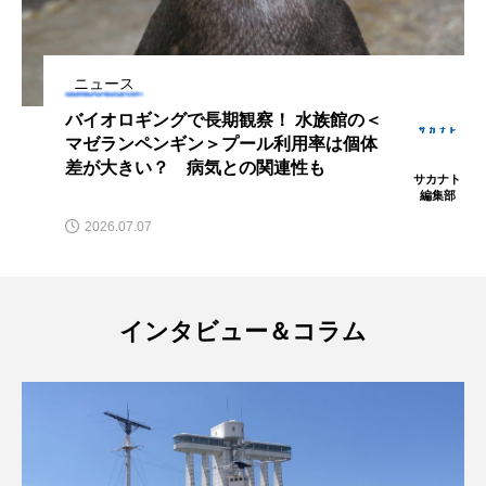
マテガイ
ミカヅキノエボシ
ミナミギンガメアジ
ミナミヌマエビ
ニュース
＜
みなと科学館で企画展「海の生きものの
ミナミハタンポ
ミナミメダカ
体
カタチ」開催 実物大マンタやデメニギ
スの模型ほか【東京都港区】
ミンククジラ
ムチカラマツ
ムツ
サカナト
編集部
メカジキ
メガロドン
メギス
2026.07.11
メコン川
メゴチ
メジナ
メヌケ
インタビュー＆コラム
メバル
メンダコ
モクズガニ
モツゴ
モノノケトンガリサカタザメ
モリアオガエル
モンツキハギ
ヤコウガイ
ヤゴ
ヤッコ
ヤドカリ
ヤマトシマドジョウ