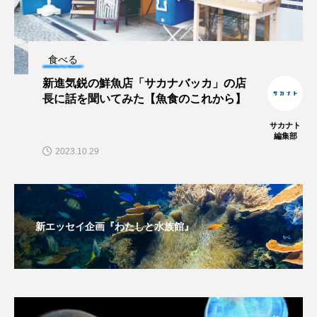
未利用魚
未来館
東京湾
栄養
食べる
桂浜水族館
梅雨
棘皮動物
新進気鋭の鮮魚店「サカナバッカ」の店
長に話を聞いてみた【魚食のこれから】
横浜開運水族館
正月
歴史
サカナト
死滅回遊魚
水
水族館
水族館人
編集部
2023.10.29
水槽
水生昆虫
水生生物
汽水域
河川
沼津港深海水族館
法律
海
新エッセイ企画『わたしと水族館』
海きらら
海水魚
海洋
海洋環境
海獣
海綿動物
海藻
海遊館
海鳥
液浸標本
淀川
淡水魚