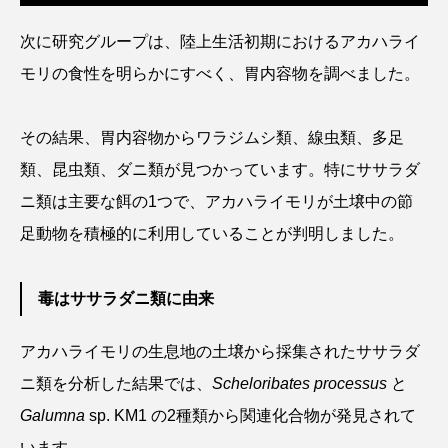
ゴトウタゴガエル
ゴマフアザラシ
ゴリ
次に研究グループは、陸上生活初期におけるアカハライ
ゴンズイ
ゴールデンジェリーフィッシュ
モリの食性を明らかにすべく、胃内容物を調べました。
サカナアパートメント
サカナブックス
その結果、胃内容物からワラジムシ類、線虫類、多足
サクラアジ
サクラエビ
サクラダンゴウオ
類、昆虫類、ダニ類が見つかっています。特にササラダ
ニ類は主要な餌の1つで、アカハライモリが土壌中の節
サクラマス
サケ
サザエ
足動物を積極的に利用していることが判明しました。
サツオミシマ
サバ
サビウツボ
毒はササラダニ類に由来
サブカルチャー
サメ
サヨリ
アカハライモリの生息地の土壌から採集されたササラダ
サルシアクラゲ
サルパ
サワガニ
ニ類を分析した結果では、
Scheloribates processus
と
サンゴ
サンショウウオ
サンマ
Galumna
sp. KM1 の2種類から関連化合物が発見されて
います。
サーモン
ザトウクジラ
シクリッド