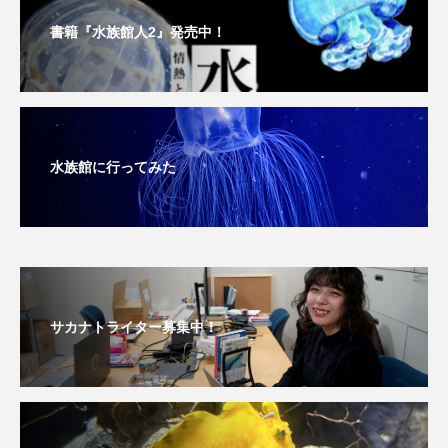
深海
深海生物
深海魚
書籍『水族館人2』発売中！
渋川マリン水族館
渓流
湖
湿地
漁業
漁港
漫画
灯台
水族館に行ってみた
無脊椎動物
熱帯魚
牡蠣
特徴
琵琶湖博物館
環境
環境保全
生きた化石
生態
生態系
生物多様性
産卵
田んぼ
甲殻類
発酵食品
サカナトライター募集中！
白身魚
相模川
磯
磯焼け
磯遊び
神戸須磨シーワールド