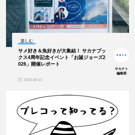
保全
健康
八景島シーパラダイス
共生
分析
分類
刺胞動物
剥製
動物園
化石
北の大地の水族館
楽しむ
サメ好き＆魚好きが大集結！ サカナブッ
北極
医療
南極大陸
同定
クス4周年記念イベント「お誕ジョーズ2
026」開催レポート
名古屋港水族館
哺乳類
商品
サカナト
編集部
2026.08.01
四万十川
四万十川学遊館あきついお
四国
四国水族館
図鑑
固有亜種
固有種
在来生物
地域名
城崎マリンワールド
夏
外来生物
外来種
外来魚