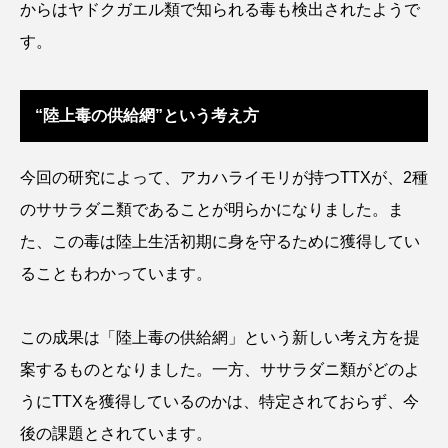
からはヤドクガエル類で知られる毒も検出されたようで
トラフザメ
トラフシャコ
トンボ
す。
ドキュメンタリー
ドジョウ
ドスイカ
ドチザメ
ナマズ
ナンヨウブダイ
“陸上毒の供給網”という考え方
ナンヨウマンタ
ニギス
ニシキアナゴ
今回の研究によって、アカハライモリが持つTTXが、2種
ニシキフウライウオ
ニシシマドジョウ
のササラダニ類であることが明らかになりました。ま
た、この毒は陸上生活初期に身を守るために獲得してい
ニジハギ
ニジマス
ニセゴイシウツボ
ることもわかっています。
ニフレル
ニホンカワウソ
ニホンザリガニ
この成果は「陸上毒の供給網」という新しい考え方を提
ニホンナマズ
ニュウドウカジカ
案するものとなりました。一方、ササラダニ類がどのよ
ヌノサラシ
ヌマガエル
ヌマムツ
うにTTXを獲得しているのかは、特定されておらず、今
後の課題とされています。
ネコギギ
ネコザメ
ノコギリダイ