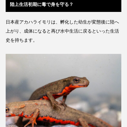
陸上生活初期に毒で身を守る？
カブトエビ
カブトクラゲ
カミクラゲ
日本産アカハライモリは、孵化した幼生が変態後に陸へ
カレイ
カワウソ
カワハギ
上がり、成体になると再び水中生活に戻るといった生活
史を持ちます。
カワバタモロコ
カワムツ
ガラ・ルファ
キジハタ
キス
キチヌ
キヌバリ
キビナゴ
キュウリエソ
キンメダイ
ギギ
ギンザケ
ギンザメ
クエ
クサガメ
クジラ
クニマス
クマノミ
クモギンポ
クラゲ
クルマエビ
クロスジギンポ
クロソイ
クロダイ