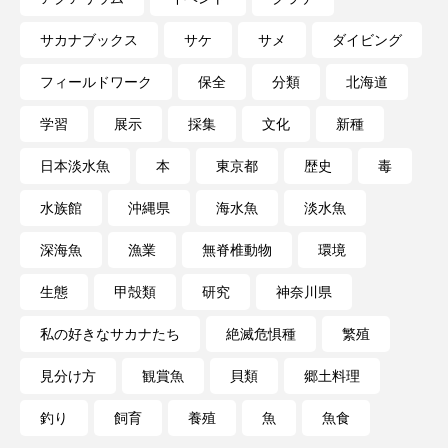
サカナブックス
サケ
サメ
ダイビング
長崎ペンギン水族館
開発
雑貨
雷魚
フィールドワーク
保全
分類
北海道
青森県
頭足類
食中毒
食文化
学習
展示
採集
文化
新種
飼育
骨
高知県
魚介類
魚卵
日本淡水魚
本
東京都
歴史
毒
魚食
鯛の鯛
鯨類
鰭脚類
水族館
沖縄県
海水魚
淡水魚
鳥羽水族館
鴨川シーワールド
深海魚
漁業
無脊椎動物
環境
生態
甲殻類
研究
神奈川県
私の好きなサカナたち
絶滅危惧種
繁殖
見分け方
観賞魚
貝類
郷土料理
釣り
飼育
養殖
魚
魚食