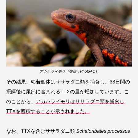
タイコウチ
タイドプール
タカエビ
タカラガイ
タガメ
タコ
タコクラゲ
タコブネ
タチウオ
タナゴ
タラバガニ
ダイオウイカ
ダイオウカサゴ
ダイサギ
ダンゴウオ
チゴガニ
チヌ
アカハライモリ（提供：PhotoAC）
その結果、幼若個体はササラダニ類を捕食し、33日間の
チョウクラゲ
チョウザメ
摂餌後に尾部に含まれるTTXの量が増加しています。こ
チリメンモンスター
チンアナゴ
のことから、
アカハライモリはササラダニ類を捕食し
TTXを蓄積することが示されました。
ツキヒハナダイ
テナガエビ
デンキウナギ
トゲウオ
トド
トラウツボ
トラフグ
なお、TTXを含むササラダニ類
Scheloribates processus