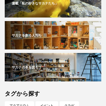
連載「私の好きなサカナたち」
私の好きなサカナたち
稚魚
絶滅危惧種
絶滅種
繁殖
繫殖
美ら海水族館
美容
群馬県
耳石
脊索動物
サカナを創る人たち
自然
自然保護
自由研究
葛西臨海公園
葛西臨海水族園
藻場
藻類
見分け方
観察
調査
サカナの本を読もう
調理
論文
貝
賀露かにっこ館
資源
赤潮
足摺海洋館SATOUMI
タグから探す
軟体動物
軟骨魚類
近畿大学
進化
アクアリウム
イベント
クラゲ
郷土料理
酒
釣り
鑑賞魚