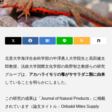
鰭”が特徴的な魚を実
く製＞を作ってみた
際に食べてみた
夏休みの自由研究にい
ト
椎名まさ
みのり
かが？
と
2026.06.02
2026.08.05
キーワードから探す
かんぱち
わたしと水族館
アイゴ
北里大学海洋生命科学部の中澤勇人大学院生と高田健太
アイナメ
アオウオ
アオザメ
郎教授、法政大学国際文化学部の島野智之教授らの研究
アオリイカ
アカアジ
アカカサゴ
グループは、
アカハライモリの毒がササラダニ類に由来
していることを明らかにしました。
アカクラゲ
アカザ
アカハタ
アカムツ
アカメ
アクアリウム
この研究の成果は「Journal of Natural Products」に掲載
されています（論文タイトル：Oribatid Mites Supply
アサヒガニ
アザアシ
アシカ
アジ