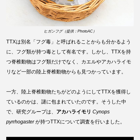
ウマヅラハギ
ウミウシ
エイ
エゾアイナメ
オオカミウオ
ヒガンフグ（提供：PhotoAC）
オオグソクムシ
オオサンショウウオ
TTXは別名「フグ毒」と呼ばれることからも分かるよう
オショロコマ
オスカー
オタリア
に、フグ類が持つ毒として有名です。しかし、TTXを持
つ脊椎動物はフグ類だけでなく、カエルやアカハライモ
オットセイ
オニヒトデ
オワンクラゲ
リなど一部の陸上脊椎動物からも見つかっています。
オーストラリア
カイエビ
カイギュウ
一方、陸上脊椎動物たちがどのようにしてTTXを獲得し
カイロウドウケツ
カイワリ
ているのかは、謎に包まれていたのです。そうした中
カエルアンコウ
カガミガイ
カキ
で、研究グループは、
アカハライモリ
Cynops
pyrrhogaster
が持つTTXについて調査を行いました。
カクレクマノミ
カゴカマス
カジカ
カタボシイワシ
カツオ
カニ