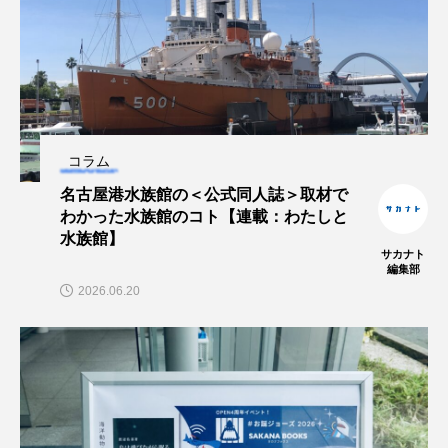
ヤマトヌマエビ
ヤマメ
ヤミヨキセワタ
ユウゼン
ユウレイクラゲ
ユカタハタ
ユメタチモドキ
ヨウラククラゲ
ヨコエビ
コラム
ヨツメウオ
ラブカ
ラムサール条約
名古屋港水族館の＜公式同人誌＞取材で
わかった水族館のコト【連載：わたしと
水族館】
リュウセイクラゲ
レシピ
サカナト
編集部
ロックシュリンプ
ワカサギ
ワカメ
2026.06.20
ワタカ
ワニ
ワレカラ
下田海中水族館
世界遺産
両生類
交雑
企画
伝承
伝統料理