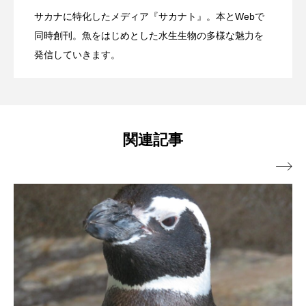
サカナに特化したメディア『サカナト』。本とWebで
ブックレビュー
ブリ
ブルーカーボン
沖縄県恩納村で＜繁殖イソギンチャク＞
2026.08.05
水族館で企画展「潜入！海の有毒生物研
同時創刊。魚をはじめとした水生生物の多様な魅力を
【三重県伊勢市】
プライドフィッシュ
プランクトン
発信していきます。
の定着を確認！ ＜瀬良垣島・クマノミ育
究所」開催中【香川県宇多津町】
ヘラヤガラ
ベタ
ベニザケ
ベラ
ホウネンエビ
ホウボウ
ホタテ
成プロジェクト＞前進
関連記事
ホタルイカ
ホッキガイ
ホッケ

ホテイウオ
ホネガイ
ホホジロザメ
ホヤ
ホンモロコ
ポットベリーシーホース
マアジ
マイクロプラスチック
マグロ
マス
マダイ
マダコ
マダラ