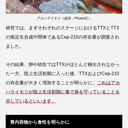
クロツラヘラサギ
クロマグロ
グッピー
アカハライモリ（提供：PhotoAC）
グラミー
グルクン
ケブカガニ
ケラ
研究では、まずそれぞれのステージにおけるTTXとTTX
ケープペンギン
ゲンゴロウ
コイ
の推定生合成中間体であるCep-210の存在量が調査され
ました。
コウテイペンギン
コオイムシ
コガタペンギン
コガネスズメダイ
その結果、卵や幼生ではTTXがほとんど検出されなかっ
た一方、陸上生活初期に入った後、TTXおよびCep-210
コクチバス
コクレン
コチ
の存在量が大きく増加することが明らかに。
これはアカ
コトクラゲ
コノシロ
コバンザメ
ハライモリが陸上生活初期に毒で身を守っていることを
示しているといいます。
コブシメ
コブダイ
コメツキガニ
コモレビクラゲ
コモンイトギンポ
胃内容物から食性を明らかに