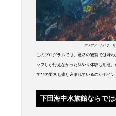
ホウネンエビ
ホウボウ
ホホジロザメ
ホヤ
マグロ
マス
マダ
アクアドームペリー
ミナミヌマエビ
ミナミハ
このプログラムでは、通常の観覧では味わ
メガロドン
メギス
ッフしか行えなかった餌やり体験も用意。
モクズガニ
モツゴ
学びの要素も盛り込まれているのがポイン
ヤゴ
ヤッコ
ヤド
ユウゼン
ユウレイクラゲ
下田海中水族館ならでは
ラブカ
ラムサール条約