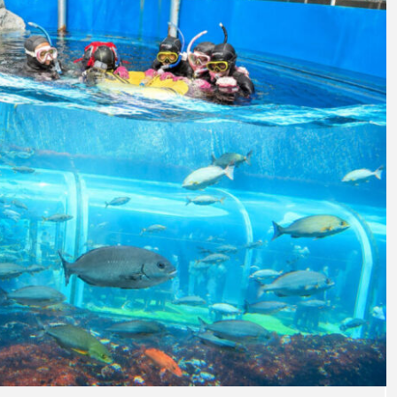
意外と簡単！ 100均で
河川・
買った道具で＜魚のは
点に立
く製＞を作ってみた
ーザ
椎名まさと
みのり
夏休みの自由研究にい
なんで
2026.06.02
かが？
食者”
2026
キーワードから探す
わたしと水族館
アイゴ
アイナメ
アオウオ