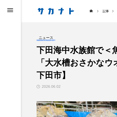
記事
ニュース
下田海中水族館で＜
「大水槽おさかなウ
ス
食べる
下田市】
2026.06.02
