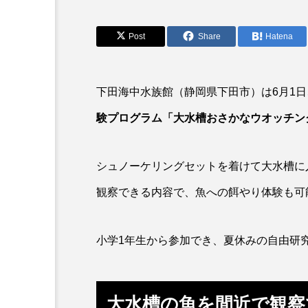
アオリイカ
アカアジ
アクアリウム
アサヒガニ
Post
Share
Hatena
アブラボテ
アマガエル
下田海中水族館（静岡県下田市）は6月1
アリアケギバチ
アリゲー
験プログラム「大水槽おさかなウオッチン
イトヒキアジ
イトヨリダ
シュノーケリングセットを着けて大水槽に
ウナギ
ウバザメ
観察できる内容で、魚への餌やり体験も可
オオグソクムシ
オオサン
オニヒトデ
オワンクラゲ
小学1年生から参加でき、夏休みの自由研
カエルアンコウ
カガミガ
カツオ
カニ
カブ
大水槽の魚を間近で観察