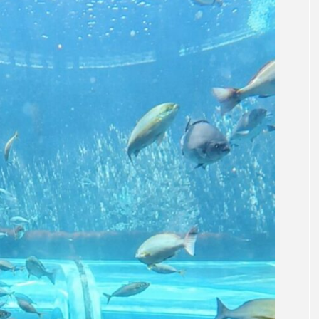
サビウツボ
サブカルチャー
サメ
サヨリ
サンショウウオ
サンマ
サーモン
ザトウクジラ
ラゲ
シマハギ
シャコガイ
シュレーゲルアオガエ
シロザケ
シロワニ
ジンベエザメ
スクミリンゴガ
スベスベマンジュウガニ
スルメイカ
ズワイガニ
ソウダガツオ
ソトオリイワシ
ソラスズメダイ
タカラガイ
タガメ
タコ
タコクラゲ
ダイオウイカ
ダイオウカサゴ
ダイサギ
ダンゴウ
チリメンモンスター
チンアナゴ
ツキヒハナダイ