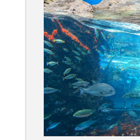
でしかいけな
＜ツバメウオ＞は意外
 伊豆・雲見
と美味しい！ “でかい
キガシタ」で
鰭”が特徴的な魚を実際
サカナト編
験型イベント
に食べてみた
集部
2026.08.05
岡県松崎町】
8
おばま水族館
かんぱち