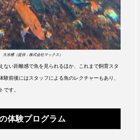
ホタテ
ホタルイカ
ホッキガイ
ホッケ
ホンモロコ
ポットベリーシーホース
マアジ
マイ
イ
マダコ
マダラ
マテガイ
ミカヅキノエボ
号
大水槽（提供：株式会社マックス）
タンポ
ミナミメダカ
ミンククジラ
ムチカラマツ
えない距離感で魚を見られるほか、これまで飼育スタ
メコン川
メゴチ
メジナ
メヌケ
メバル
体験前後にはスタッフによる魚のレクチャーもあり、
モノノケトンガリサカタザメ
モリアオガエル
モンツキ
トです。
カリ
ヤマトシマドジョウ
ヤマトヌマエビ
ヤマメ
ユカタハタ
ユメタチモドキ
ヨウラククラゲ
の体験プログラム
リュウセイクラゲ
レシピ
ロックシュリンプ