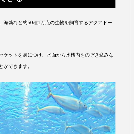
ガラ・ルファ
キジハタ
キス
キチヌ
、海藻など約50種1万点の生物を飼育するアクアドー
ギギ
ギンザケ
ギンザメ
クエ
クサ
クモギンポ
クラゲ
クルマエビ
クロスジギンポ
グロ
グッピー
グラミー
グルクン
ケブカガ
ャケットを身につけ、水面から水槽内をのぞき込みな
とができます。
ウ
コイ
コウテイペンギン
コオイムシ
コガ
バス
コクレン
コチ
コトクラゲ
コノシロ
コメツキガニ
コモレビクラゲ
コモンイトギンポ
ゴンズイ
ゴールデンジェリーフィッシュ
サカナアパ
ジ
サクラエビ
サクラダンゴウオ
サクラマス