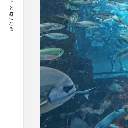
サカナをもっと好きになる
デンキウナギ
トゲウオ
ドキュメンタリー
ドジョ
ニギス
ニシキアナゴ
ニセゴイシウツボ
ニフレ
ヌノサラシ
ヌマガエル
ハゼ
ハタタテダイ
ハナビラウオ
ハナミノカ
バンドウイルカ
ヒゲソリ
ピラルクー
フィールド
ブルーカーボン
プライド