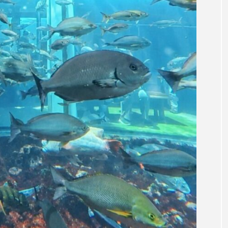
トド
トラウツボ
トラフグ
トラフザメ
ウ
ドスイカ
ドチザメ
ナマズ
ナンヨウブダ
ニシキフウライウオ
ニシシマドジョウ
ニジハギ
ル
ニホンカワウソ
ニホンザリガニ
ニホンナマズ
ヌマムツ
ネコギギ
ネコザメ
ノコギリダイ
ハタハタ
ハダカゾウクラゲ
ハナゴンドウ
ハナシ
サゴ
ハブクラゲ
ハリヨ
バイオロギング
バ
ダイ
ヒゲダイ
ヒドラ
ヒメマス
ヒラマサ
フエダイ
フエフキダイ
フグ
フナ
ブ
フィッシュ
プランクトン
ヘラヤガラ
ベタ