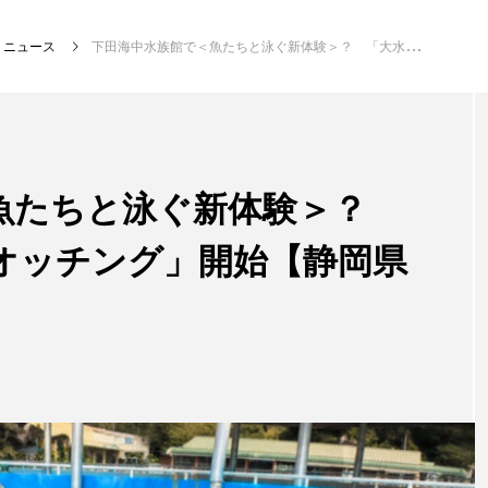
ニュース
下田海中水族館で＜魚たちと泳ぐ新体験＞？ 「大水槽おさかなウオッチング」開始【静岡県下田市】
注目記事
サカナを知ろう
魚たちと泳ぐ新体験＞？
オッチング」開始【静岡県
創る
楽し