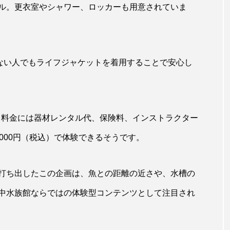
ル。更衣室やシャワー、ロッカーも用意されていま
カラ
下田海中水族館
世界遺産
両生類
交雑
康
八景島シーパラダイス
共生
分析
分類
大地の水族館
北極
医療
南極大陸
同定
がない人でもライフジャケットを着用することで安心し
十川
四万十川学遊館あきついお
四国
四国水族館
地域名
城崎マリンワールド
夏
外来生物
外
で、料金には器材レンタル代、保険料、インストラクター
奈良県
宍道湖自然館ゴビウス
宮古島
寄生
000円（税込）で体験できるそうです。
湖
岩手県
市場
市立しものせき水族館・海響館
打ち出したこの企画は、魚との距離の近さや、水槽の
幼魚
幼魚水族館
広島もとまち水族館
形態
中水族館ならではの体験型コンテンツとして注目され
文学
料理
新海生物
新潟市
旅行