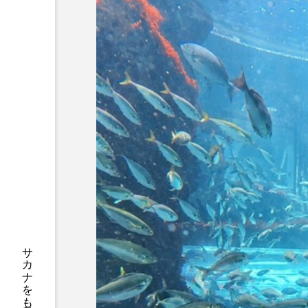
サツオミシマ
サバ
サワガニ
サンゴ
シコロサンゴ
シトウズク
シロウオ
シログチ
スッポン
スナモグリ
センニンガジ
ソウギョ
タイドプール
タカエビ
タナゴ
タラバガニ
チョウクラゲ
チョウザメ