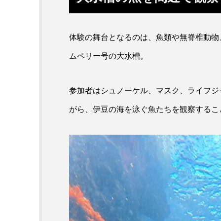
カワバタモロコ
カワムツ
体験の舞台となるのは、魚類や無脊椎動物
キュウリエソ
キンメダイ
ムペリー号の大水槽。
クニマス
クマノミ
クロツラヘラサギ
クロマ
参加者はシュノーケル、マスク、ライフジ
がら、伊豆の海を泳ぐ魚たちを観察するこ
ケープペンギン
ゲンゴロ
コガネスズメダイ
コクチ
コブシメ
コブダイ
ゴマフアザラシ
ゴリ
サカナブックス
サクラア