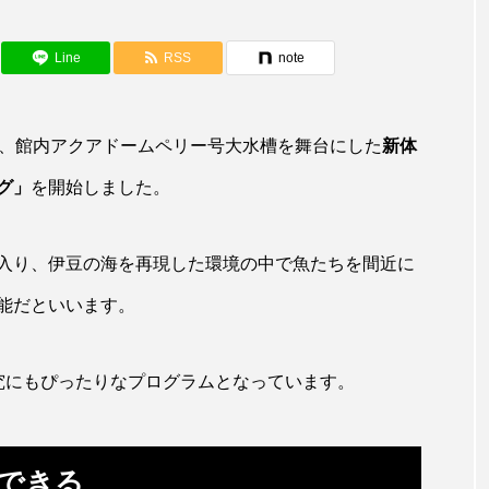
アカカサゴ
アカクラゲ
アカザ
アカハタ
アザアシ
アシカ
アジ
アッキガイ
Line
RSS
note
アマゴ
アマダイ
アミメハギ
アメリカザリガ
日、館内アクアドームペリー号大水槽を舞台にした
新体
ターガー
アンコウ
イカ
イカナゴ
イクラ
グ」
を開始しました。
イ
イモリ
イラスト
イリエワニ
イワナ
入り、伊豆の海を再現した環境の中で魚たちを間近に
ウマヅラハギ
ウミウシ
エイ
エゾアイナメ
能だといいます。
ショウウオ
オショロコマ
オスカー
オタリア
オーストラリア
カイエビ
カイギュウ
カイ
究にもぴったりなプログラムとなっています。
イ
カキ
カクレクマノミ
カゴカマス
カジカ
トエビ
カブトクラゲ
カミクラゲ
カレイ
カ
できる