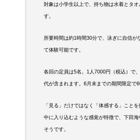
対象は小学生以上で、持ち物は水着とタオ
ワタカ
ワニ
ワレ
す。
伝統料理
保全
健
動物園
化石
北の
所要時間は約1時間30分で、泳ぎに自信
て体験可能です。
哺乳類
商品
四万
固有種
在来生物
各回の定員は5名。1人7000円（税込）
大分県
天然記念物
代が含まれます。6月末までの期間限定で6
寿司
小樽
屈斜路
「見る」だけではなく「体感する」ことを
幻魚
幼体
幼生
中に入り込むような感覚が特徴で、下田海
撮影
擬態
文化
そうです。