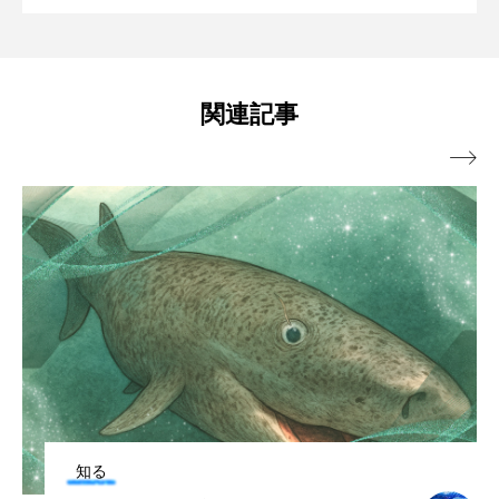
の定着を確認！ ＜瀬良垣島・クマノミ育
究所」開催中【香川県宇多津町】
ブックレビュー
ブリ
ブルーカーボン
プライドフィッシュ
プランクトン
成プロジェクト＞前進
関連記事
ヘラヤガラ
ベタ
ベニザケ
ベラ

ホウネンエビ
ホウボウ
ホタテ
ホタルイカ
ホッキガイ
ホッケ
ホテイウオ
ホネガイ
ホホジロザメ
ホヤ
ホンモロコ
ポットベリーシーホース
マアジ
マイクロプラスチック
マグロ
マス
マダイ
マダコ
マダラ
知る