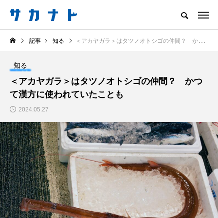
サカナをもっと好きになる
記事
知る
＜アカヤガラ＞はタツノオトシゴの仲間？ かつて漢方に使われていたことも
知る
食べる
楽しむ
創る
知る
注目記事
＜アカヤガラ＞はタツノオトシゴの仲間？ かつ
サカナを知ろう
て漢方に使われていたことも
食べる
創る
2024.05.27
＜ツバメウオ＞は意外
意外と簡単！ 100均で
と美味しい！ “でかい
買った道具で＜魚のは