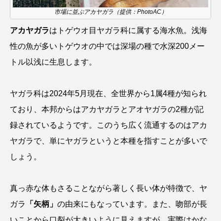
ウマヅラハギ
ウミウシ
エイ
市場に並ぶアカヤガラ（提供：PhotoAC）
アカヤガラ
はトゲウオ目ヤガラ科に属する海水魚。浅海
エゾアイナメ
オオカミウオ
性の魚が多いトゲウオの中では深場の種で水深200メー
オオグソクムシ
オオサンショウウオ
トル以浅に生息します。
オショロコマ
オスカー
オタリア
ヤガラ科は2024年5月現在、全世界から1属4種が知られ
オットセイ
オニヒトデ
オワンクラゲ
ており、本邦からはアカヤガラとアオヤガラの2種が記
録されているようです。このうち広く流通するのはアカ
オーストラリア
カイエビ
カイギュウ
ヤガラで、単にヤガラというと本種を指すことが多いで
カイロウドウケツ
カイワリ
しょう。
カエルアンコウ
カガミガイ
カキ
真っ赤な体もさることながら著しく長い体が特徴で、ヤ
カクレクマノミ
カゴカマス
カジカ
ガラ
「矢柄」
の由来にもなっています。また、吻部が長
いことから口裂が大きいように見えますが、実際はかな
カタボシイワシ
カツオ
カニ