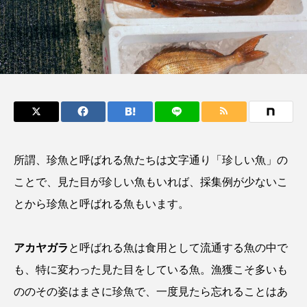
鰭”が特徴的な魚を実
く製＞を作ってみた
際に食べてみた
夏休みの自由研究にい
椎名まさ
みのり
かが？
と
2026.06.02
2026.08.05
キーワードから探す
かんぱち
わたしと水族館
アイゴ
所謂、珍魚と呼ばれる魚たちは文字通り「珍しい魚」の
アイナメ
アオウオ
アオザメ
ことで、見た目が珍しい魚もいれば、採集例が少ないこ
アオリイカ
アカアジ
アカカサゴ
とから珍魚と呼ばれる魚もいます。
アカクラゲ
アカザ
アカハタ
アカヤガラ
と呼ばれる魚は食用として流通する魚の中で
アカムツ
アカメ
アクアリウム
も、特に変わった見た目をしている魚。漁獲こそ多いも
ののその姿はまさに珍魚で、一度見たら忘れることはあ
アサヒガニ
アザアシ
アシカ
アジ