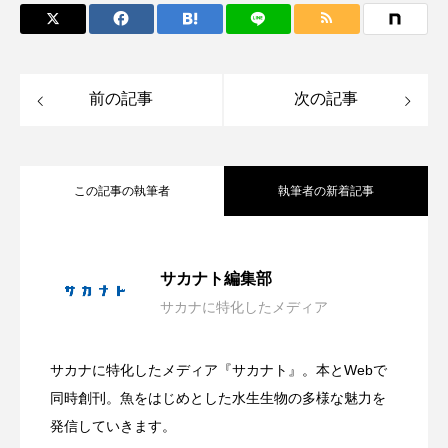
ノロゲンゲ
ハス
ハゼ
ハタタテダイ
ハタハタ
ハダカゾウクラゲ
ハナゴンドウ
前の記事
次の記事
ハナシャコ
ハナダイ
ハナビラウオ
ハナミノカサゴ
ハブクラゲ
ハリヨ
この記事の執筆者
執筆者の新着記事
バイオロギング
バショウカジキ
「推し動物イラスト展」作品募集中 伊
2026.08.06
サカナト編集部
バンドウイルカ
ヒゲソリダイ
ヒゲダイ
サカナに特化したメディア
ホラー要素を含む夏らしい展示？ 四国
2026.08.06
勢シーパラダイス館内で10月から展示
ヒドラ
ヒメマス
ヒラマサ
ヒラメ
サカナに特化したメディア『サカナト』。本とWebで
ビワマス
ピラルクー
フィールド
沖縄県恩納村で＜繁殖イソギンチャク＞
2026.08.05
水族館で企画展「潜入！海の有毒生物研
同時創刊。魚をはじめとした水生生物の多様な魅力を
【三重県伊勢市】
発信していきます。
フエダイ
フエフキダイ
フグ
フナ