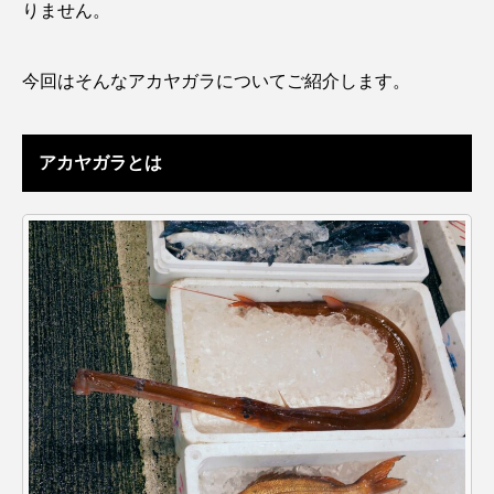
りません。
アッキガイ
アナゴ
アブラツノザメ
今回はそんなアカヤガラについてご紹介します。
アブラボテ
アマガエル
アマゴ
アマダイ
アミメハギ
アメリカザリガニ
アカヤガラとは
アユ
アリアケギバチ
アリゲーターガー
アンコウ
イカ
イカナゴ
イクラ
イッカク
イトウ
イトヒキアジ
イトヨリダイ
イモリ
イラスト
イリエワニ
イワナ
インドネシア
ウツボ
ウナギ
ウバザメ