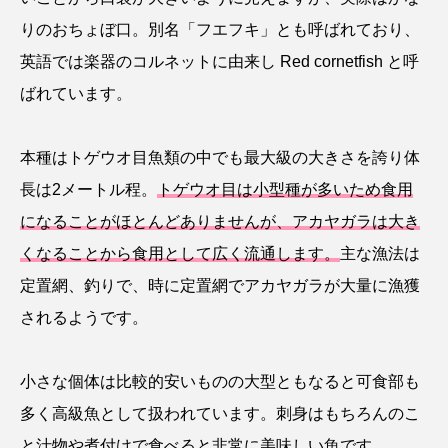
りのおちょぼ口。別名「フエフキ」とも呼ばれており、
カブトエビ
カブトクラゲ
カミクラゲ
英語では楽器のコルネットに由来し Red cornetfish と呼
ばれています。
カレイ
カワウソ
カワハギ
カワバタモロコ
カワムツ
ガラ・ルファ
本種はトゲウオ目魚類の中でも最大級の大きさを誇り体
長は2メートル程。
トゲウオ目は小型種が多いため食用
キジハタ
キス
キチヌ
キヌバリ
になることがほとんどありませんが、アカヤガラは大き
キビナゴ
キュウリエソ
キンメダイ
くなることから食用として広く流通します。
主な漁法は
定置網、釣りで、時に定置網でアカヤガラが大量に漁獲
ギギ
ギンザケ
ギンザメ
クエ
されるようです。
クサガメ
クジラ
クニマス
クマノミ
小さな個体は比較的安いものの大型ともなると可食部も
クモギンポ
クラゲ
クルマエビ
多く高級魚として扱われています。刺身はもちろんのこ
クロスジギンポ
クロソイ
クロダイ
と汁物や煮付けで食べると非常に美味しい魚です。