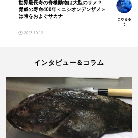
大型のサメ？
ギリシャ語で「巨人」を意
マテガイ
ミカヅキノエボシ
オンデンザメ＞
つくサカナたち 学名を見
かる？
ミナミギンガメアジ
ミナミヌマエビ
こやまゆ
う
2024.09.14
ミナミハタンポ
ミナミメダカ
ミンククジラ
ムチカラマツ
ムツ
インタビュー＆コラム
メカジキ
メガロドン
メギス
メコン川
メゴチ
メジナ
メヌケ
メバル
メンダコ
モクズガニ
モツゴ
モノノケトンガリサカタザメ
モリアオガエル
モンツキハギ
ヤコウガイ
ヤゴ
ヤッコ
ヤドカリ
ヤマトシマドジョウ