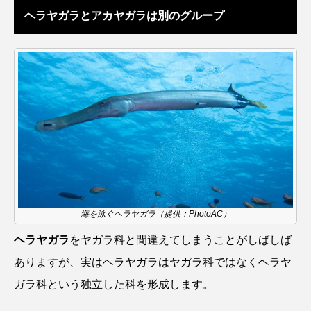
ヘラヤガラとアカヤガラは別のグループ
タイコウチ
タイドプール
タカエビ
タカラガイ
タガメ
タコ
タコクラゲ
タコブネ
タチウオ
タナゴ
タラバガニ
ダイオウイカ
ダイオウカサゴ
ダイサギ
ダンゴウオ
チゴガニ
チヌ
チョウクラゲ
チョウザメ
海を泳ぐヘラヤガラ（提供：PhotoAC）
チリメンモンスター
チンアナゴ
ヘラヤガラ
をヤガラ科と間違えてしまうことがしばしば
ツキヒハナダイ
テナガエビ
デンキウナギ
ありますが、実はヘラヤガラはヤガラ科ではなくヘラヤ
ガラ科という独立した科を形成します。
トゲウオ
トド
トラウツボ
トラフグ