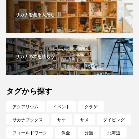
私の好きなサカナたち
稚魚
絶滅危惧種
サカナを創る人たち
絶滅種
繁殖
繫殖
美ら海水族館
美容
群馬県
耳石
脊索動物
自然
自然保護
自由研究
サカナの本を読もう
葛西臨海公園
葛西臨海水族園
藻場
藻類
見分け方
観察
調査
タグから探す
調理
論文
貝
賀露かにっこ館
アクアリウム
イベント
クラゲ
資源
赤潮
足摺海洋館SATOUMI
サカナブックス
サケ
サメ
ダイビング
軟体動物
軟骨魚類
近畿大学
進化
フィールドワーク
保全
分類
北海道
郷土料理
酒
釣り
鑑賞魚