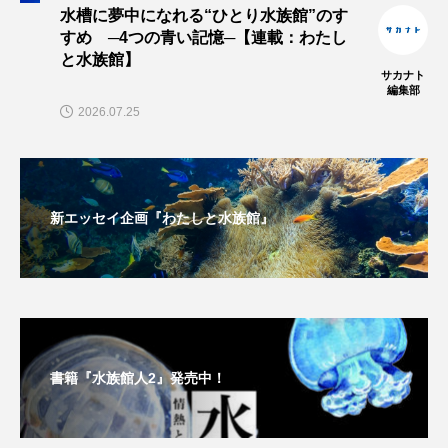
水槽に夢中になれる“ひとり水族館”のす
すめ ─4つの青い記憶─【連載：わたし
未利用魚
未来館
東京湾
栄養
と水族館】
サカナト
編集部
桂浜水族館
梅雨
棘皮動物
2026.07.25
横浜開運水族館
正月
歴史
死滅回遊魚
水
水族館
水族館人
新エッセイ企画『わたしと水族館』
水槽
水生昆虫
水生生物
汽水域
河川
沼津港深海水族館
法律
海
海きらら
海水魚
海洋
海洋環境
書籍『水族館人2』発売中！
海獣
海綿動物
海藻
海遊館
海鳥
液浸標本
淀川
淡水魚