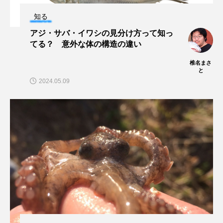
保全
健康
八景島シーパラダイス
知る
アジ・サバ・イワシの見分け方って知っ
共生
分析
分類
刺胞動物
てる？ 意外な体の構造の違い
剥製
動物園
化石
北の大地の水族館
椎名まさ
と
2024.05.09
北極
医療
南極大陸
同定
名古屋港水族館
哺乳類
商品
四万十川
四万十川学遊館あきついお
四国
四国水族館
図鑑
固有亜種
固有種
在来生物
地域名
城崎マリンワールド
夏
外来生物
外来種
外来魚