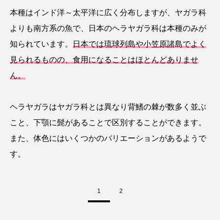
トラフザメ
トラフシャコ
トンボ
本種はインド洋～太平洋に広く分布しますが、ヤガラ科
よりも南方系の魚で、日本のヘラヤガラ科は本種のみが
ドキュメンタリー
ドジョウ
ドスイカ
知られています。
日本では琉球列島や小笠原諸島でよく
ドチザメ
ナマズ
ナンヨウブダイ
見られるものの、食用になることはほとんどありませ
ん。
ナンヨウマンタ
ニギス
ニシキアナゴ
ニシキフウライウオ
ニシシマドジョウ
ヘラヤガラはヤガラ科とは異なり背鰭の棘が数多く並ぶ
こと、下顎に髭があることで区別することができます。
ニジハギ
ニジマス
ニセゴイシウツボ
また、体色にはいくつかのバリエーションがあるようで
ニフレル
ニホンカワウソ
ニホンザリガニ
す。
ニホンナマズ
ニュウドウカジカ
1
2
ヌノサラシ
ヌマガエル
ヌマムツ
ネコギギ
ネコザメ
ノコギリダイ