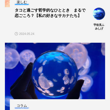
楽しむ
大分県
天然記念物
奈良県
タコと過ごす哲学的なひととき まるで
恋ごころ？【私の好きなサカナたち】
宍道湖自然館ゴビウス
宮古島
寄生
宇佐見ふ
寄生虫
対馬
寿司
小樽
みしげ
2024.05.24
屈斜路湖
岩手県
市場
市立しものせき水族館・海響館
干支
干潟
幻魚
幼体
幼生
幼魚
幼魚水族館
広島もとまち水族館
形態
微生物
採集
撮影
擬態
文化
文学
料理
新海生物
新潟市
コラム
旅行
日本固有種
旬
書籍