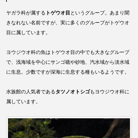
ゴトウタゴガエル
ゴマフアザラシ
ゴリ
ヤガラ科が属する
トゲウオ目
というグループ。あまり聞
ゴンズイ
ゴールデンジェリーフィッシュ
きなれない名前ですが、実に多くのグループがトゲウオ
目に属しています。
サカナアパートメント
サカナブックス
サクラアジ
サクラエビ
サクラダンゴウオ
ヨウジウオ科の魚はトゲウオ目の中でも大きなグループ
で、浅海域を中心にサンゴ礁や砂地、汽水域から淡水域
サクラマス
サケ
サザエ
に生息。少数ですが深海に生息する種もいるようです。
サツオミシマ
サバ
サビウツボ
水族館の人気者である
タツノオトシゴ
もヨウジウオ科に
サブカルチャー
サメ
サヨリ
属しています。
サルシアクラゲ
サルパ
サワガニ
サンゴ
サンショウウオ
サンマ
サーモン
ザトウクジラ
シクリッド