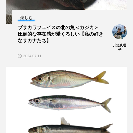
ヤマトヌマエビ
ヤマメ
ヤミヨキセワタ
楽しむ
ブサカワフェイスの北の魚＜カジカ＞
ユウゼン
ユウレイクラゲ
ユカタハタ
圧倒的な存在感が愛くるしい【私の好き
なサカナたち】
ユメタチモドキ
ヨウラククラゲ
ヨコエビ
川辺真理
子
2024.07.11
ヨツメウオ
ラブカ
ラムサール条約
リュウセイクラゲ
レシピ
ロックシュリンプ
ワカサギ
ワカメ
ワタカ
ワニ
ワレカラ
下田海中水族館
世界遺産
両生類
交雑
企画
伝承
伝統料理