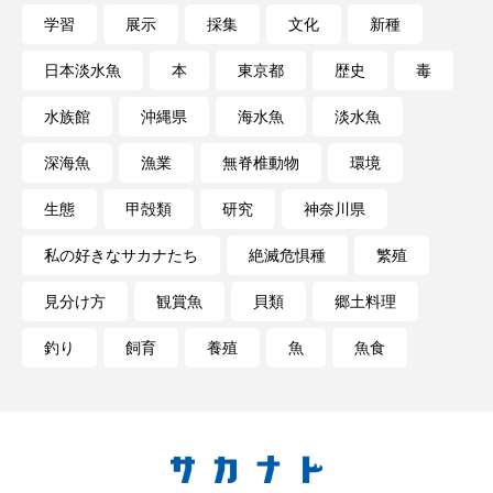
学習
展示
採集
文化
新種
長崎ペンギン水族館
開発
雑貨
雷魚
日本淡水魚
本
東京都
歴史
毒
青森県
頭足類
食中毒
食文化
水族館
沖縄県
海水魚
淡水魚
飼育
骨
高知県
魚介類
魚卵
深海魚
漁業
無脊椎動物
環境
生態
甲殻類
研究
神奈川県
魚食
鯛の鯛
鯨類
鰭脚類
私の好きなサカナたち
絶滅危惧種
繁殖
鳥羽水族館
鴨川シーワールド
見分け方
観賞魚
貝類
郷土料理
釣り
飼育
養殖
魚
魚食