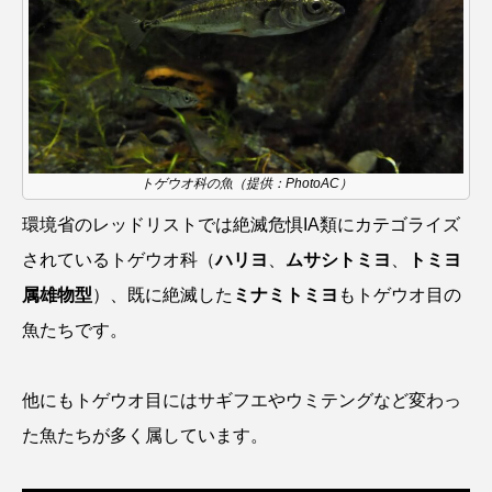
シコロサンゴ
シトウズクラゲ
シマハギ
シャコガイ
シュレーゲルアオガエル
シラウオ
シロウオ
シログチ
トゲウオ科の魚（提供：PhotoAC）
シロザケ
シロワニ
ジンベエザメ
環境省のレッドリストでは絶滅危惧IA類にカテゴライズ
されているトゲウオ科（
ハリヨ
、
ムサシトミヨ
、
トミヨ
スクミリンゴガイ
スズキ
スッポン
属雄物型
）、既に絶滅した
ミナミトミヨ
もトゲウオ目の
スナモグリ
スベスベマンジュウガニ
魚たちです。
スルメイカ
ズワイガニ
セイウチ
他にもトゲウオ目にはサギフエやウミテングなど変わっ
センニンガジ
ソウギョ
ソウダガツオ
た魚たちが多く属しています。
ソトオリイワシ
ソラスズメダイ