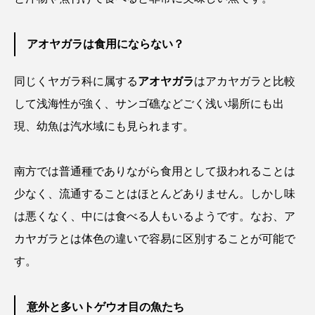
クロツラヘラサギ
クロマグロ
グッピー
アオヤガラは食用にならない？
グラミー
グルクン
ケブカガニ
ケラ
同じくヤガラ科に属する
アオヤガラ
はアカヤガラと比較
ケープペンギン
ゲンゴロウ
コイ
して浅海性が強く、サンゴ礁などごく浅い場所にも出
コウテイペンギン
コオイムシ
現、幼魚は汽水域にも見られます。
コガタペンギン
コガネスズメダイ
南方では普通種でありながら食用として扱われることは
コクチバス
コクレン
コチ
少なく、流通することはほとんどありません。しかし味
は悪くなく、中には食べる人もいるようです。なお、ア
コトクラゲ
コノシロ
コバンザメ
カヤガラとは体色の違いで容易に区別することが可能で
コブシメ
コブダイ
コメツキガニ
す。
コモレビクラゲ
コモンイトギンポ
意外と多いトゲウオ目の魚たち