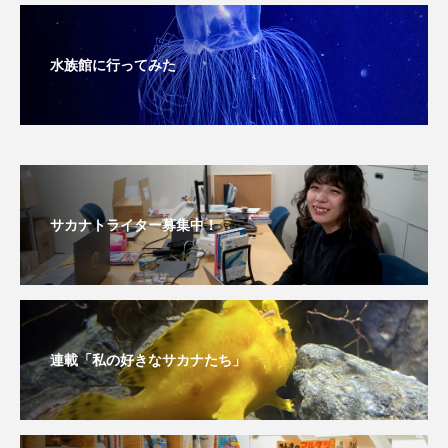
深海
深海生物
深海魚
水族館に行ってみた
渋川マリン水族館
渓流
湖
湿地
漁業
漁港
漫画
灯台
無脊椎動物
熱帯魚
牡蠣
特徴
琵琶湖博物館
環境
環境保全
サカナトライター募集中！
生きた化石
生態
生態系
生物多様性
産卵
田んぼ
甲殻類
発酵食品
連載「私の好きなサカナたち」
白身魚
相模川
磯
磯焼け
磯遊び
神戸須磨シーワールド