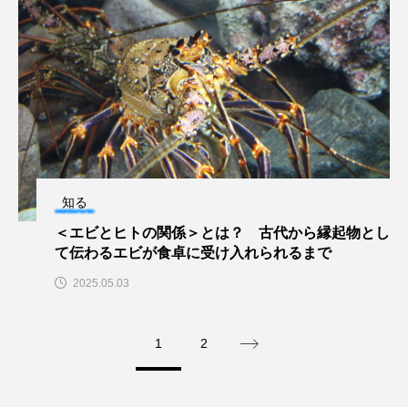
ゴトウタゴガエル
ゴマフアザラシ
ゴリ
ゴンズイ
ゴールデンジェリーフィッシュ
サカナアパートメント
サカナブックス
サクラアジ
サクラエビ
サクラダンゴウオ
サクラマス
サケ
サザエ
知る
サツオミシマ
＜エビとヒトの関係＞とは？ 古代から縁起物とし
サバ
サビウツボ
て伝わるエビが食卓に受け入れられるまで
サブカルチャー
サメ
サヨリ
2025.05.03
サルシアクラゲ
サルパ
サワガニ
1
2
サンゴ
サンショウウオ
サンマ
サーモン
ザトウクジラ
シクリッド