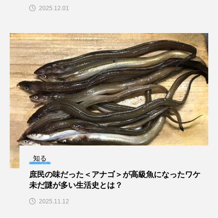
2025.12.01
カブトエビ
カブトクラゲ
カミクラゲ
カレイ
カワウソ
カワハギ
カワバタモロコ
カワムツ
ガラ・ルファ
キジハタ
キス
キチヌ
キヌバリ
キビナゴ
キュウリエソ
キンメダイ
ギギ
ギンザケ
ギンザメ
クエ
知る
クサガメ
クジラ
クニマス
クマノミ
庶民の味だった＜アナゴ＞が高級魚になったワケ
未だ謎が多い生活史とは？
クモギンポ
クラゲ
クルマエビ
2025.11.12
クロスジギンポ
クロソイ
クロダイ