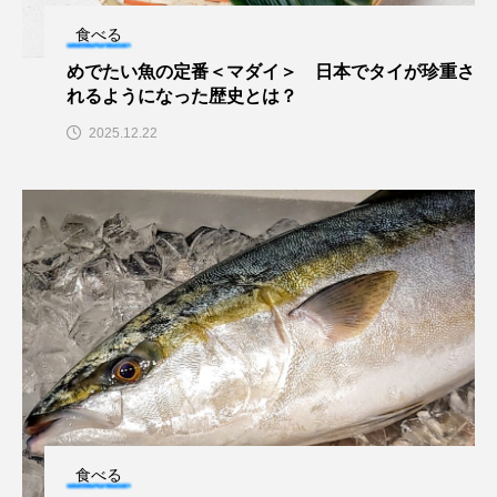
アッキガイ
アナゴ
アブラツノザメ
食べる
めでたい魚の定番＜マダイ＞ 日本でタイが珍重さ
アブラボテ
アマガエル
アマゴ
れるようになった歴史とは？
2025.12.22
アマダイ
アミメハギ
アメリカザリガニ
アユ
アリアケギバチ
アリゲーターガー
アンコウ
イカ
イカナゴ
イクラ
イッカク
イトウ
イトヒキアジ
イトヨリダイ
イモリ
イラスト
イリエワニ
イワナ
インドネシア
ウツボ
ウナギ
ウバザメ
食べる