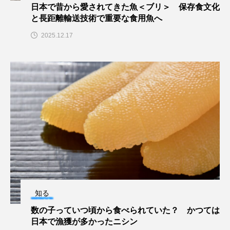
日本で昔から愛されてきた魚＜ブリ＞ 保存食文化
ウマヅラハギ
ウミウシ
エイ
と長距離輸送技術で重要な食用魚へ
エゾアイナメ
オオカミウオ
2025.12.17
オオグソクムシ
オオサンショウウオ
オショロコマ
オスカー
オタリア
オットセイ
オニヒトデ
オワンクラゲ
オーストラリア
カイエビ
カイギュウ
カイロウドウケツ
カイワリ
カエルアンコウ
カガミガイ
カキ
知る
カクレクマノミ
カゴカマス
カジカ
数の子っていつ頃から食べられていた？ かつては
日本で漁獲が多かったニシン
カタボシイワシ
カツオ
カニ