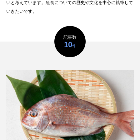
鰭”が特徴的な魚を実
く製＞を作ってみた
いと考えています。魚食についての歴史や文化を中心に執筆して
際に食べてみた
夏休みの自由研究にい
ト
椎名まさ
みのり
いきたいです。
かが？
と
2026.06.02
2026.08.05
記事数
キーワードから探す
10
件
かんぱち
わたしと水族館
アイゴ
アイナメ
アオウオ
アオザメ
アオリイカ
アカアジ
アカカサゴ
アカクラゲ
アカザ
アカハタ
アカムツ
アカメ
アクアリウム
アサヒガニ
アザアシ
アシカ
アジ