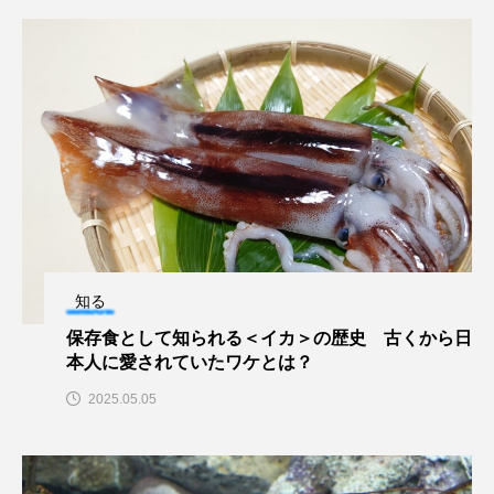
クロツラヘラサギ
クロマグロ
グッピー
グラミー
グルクン
ケブカガニ
ケラ
ケープペンギン
ゲンゴロウ
コイ
コウテイペンギン
コオイムシ
コガタペンギン
コガネスズメダイ
コクチバス
コクレン
コチ
知る
保存食として知られる＜イカ＞の歴史 古くから日
コトクラゲ
コノシロ
コバンザメ
本人に愛されていたワケとは？
2025.05.05
コブシメ
コブダイ
コメツキガニ
コモレビクラゲ
コモンイトギンポ