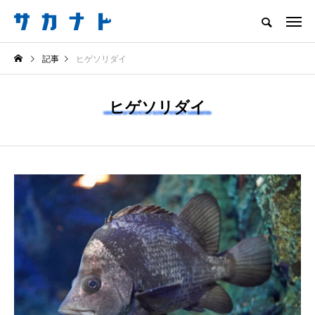
サカナをもっと好きになる
記事
ヒゲソリダイ
知る
食べる
楽しむ
創る
ヒゲソリダイ
注目記事
サカナを知ろう
ニュース
食べる
神戸須磨シーワールド
＜ツバメウオ＞は意外
が＜朝の観察プログラ
と美味しい！ “でかい