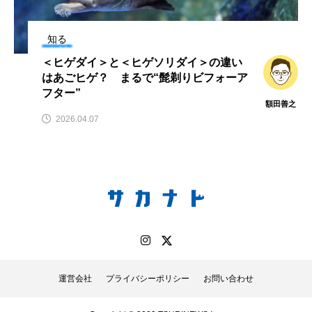
ム＞開始 生き物の健
鰭”が特徴的な魚を実
康管理を間近で観察？
際に食べてみた
さ
サカナト
椎名ま
【兵庫県神戸市】
編集部
と
知る
2026.08.09
2026.08.05
＜ヒゲダイ＞と＜ヒゲソリダイ＞の違い
はあごヒゲ？ まるで“髭剃りビフォーア
キーワードから探す
フター”
額田善之
2026.04.07
おばま水族館
かんぱち
わたしと水族館
アイゴ
アイナメ
アオウオ
アオザメ
アオリイカ
アカアジ
アカカサゴ
アカクラゲ
アカザ
アカハタ
アカムツ
アカメ
アクアリウム
運営会社
プライバシーポリシー
お問い合わせ
アサヒガニ
アザアシ
アシカ
アジ