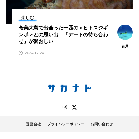
鰭”が特徴的な魚を実
く製＞を作ってみた
際に食べてみた
夏休みの自由研究にい
ト
椎名まさ
みのり
かが？
と
2026.06.02
楽しむ
2026.08.05
奄美大島で出会った一匹の＜ヒトスジギ
ンポ＞との思い出 「デートの待ち合わ
キーワードから探す
せ」が愛おしい
百葉
2024.12.24
かんぱち
わたしと水族館
アイゴ
アイナメ
アオウオ
アオザメ
アオリイカ
アカアジ
アカカサゴ
アカクラゲ
アカザ
アカハタ
アカムツ
アカメ
アクアリウム
運営会社
プライバシーポリシー
お問い合わせ
アサヒガニ
アザアシ
アシカ
アジ