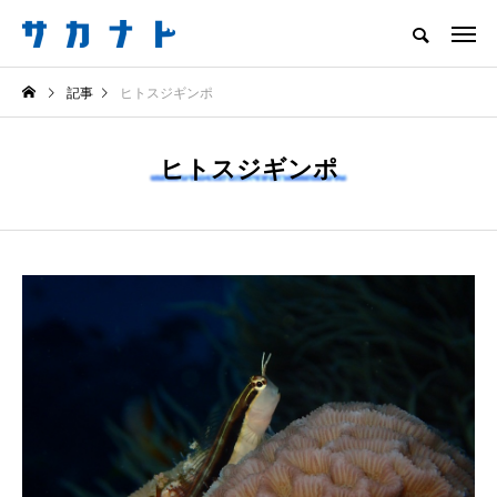
サカナをもっと好きになる
記事
ヒトスジギンポ
知る
食べる
楽しむ
創る
ヒトスジギンポ
注目記事
サカナを知ろう
食べる
創る
＜ツバメウオ＞は意外
意外と簡単！ 100均で
と美味しい！ “でかい
買った道具で＜魚のは