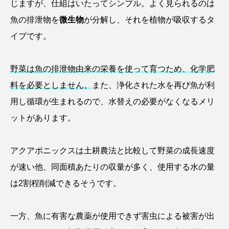
じますが、仕組はいたってシンプル。よく見られるのは
魚の排泄物を
微生物
が分解し、それを植物が吸収するタ
カブトエビ
カブトクラゲ
カミクラゲ
イプです。
カレイ
カワウソ
カワハギ
野菜は魚の排泄物由来の栄養を使って育つため、化学肥
カワバタモロコ
カワムツ
ガラ・ルファ
料を必要としません。
また、浄化された水を再び魚が利
キジハタ
キス
キチヌ
キヌバリ
用し循環が生まれるので、水替えの必要がなくなるメリ
ットがあります。
キビナゴ
キュウリエソ
キンメダイ
ギギ
ギンザケ
ギンザメ
クエ
アクアポニックスは土耕農法と比較して野菜の成長速度
が速い他、同面積あたりの収量が多く、使用する水の量
クサガメ
クジラ
クニマス
クマノミ
は2割程削減できるそうです。
クモギンポ
クラゲ
クルマエビ
一方、魚に有害な農薬が使用できず害虫による被害が出
クロスジギンポ
クロソイ
クロダイ