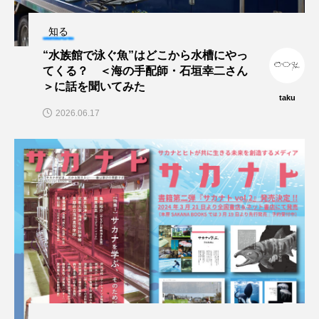
ブックレビュー
ブリ
ブルーカーボン
知る
“水族館で泳ぐ魚”はどこから水槽にやっ
プライドフィッシュ
プランクトン
てくる？ ＜海の手配師・石垣幸二さん
＞に話を聞いてみた
ヘラヤガラ
ベタ
ベニザケ
ベラ
taku
2026.06.17
ホウネンエビ
ホウボウ
ホタテ
ホタルイカ
ホッキガイ
ホッケ
ホテイウオ
ホネガイ
ホホジロザメ
ホヤ
ホンモロコ
ポットベリーシーホース
マアジ
マイクロプラスチック
マグロ
マス
マダイ
マダコ
マダラ