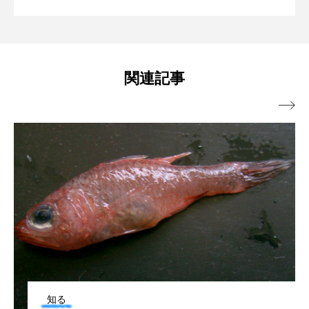
雲見の秘境「キガシタ」で海遊び体験型
ゲ＞の展示開始【千葉県鴨川市】
タイコウチ
タイドプール
タカエビ
タカラガイ
タガメ
タコ
タコクラゲ
イベント開催【静岡県松崎町】
関連記事
タコブネ
タチウオ
タナゴ

タラバガニ
ダイオウイカ
ダイオウカサゴ
ダイサギ
ダンゴウオ
チゴガニ
チヌ
チョウクラゲ
チョウザメ
チリメンモンスター
チンアナゴ
ツキヒハナダイ
テナガエビ
デンキウナギ
トゲウオ
トド
トラウツボ
トラフグ
知る