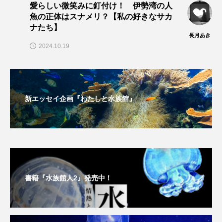
愛らしい微笑みに釘付け！ 伊勢湾の人
魚の正体はスナメリ？【私の好きなサカ
ヤマトヌマエビ
ヤマメ
ヤミヨキセワタ
ナたち】
長月あき
2024.10.19
ユウゼン
ユウレイクラゲ
ユカタハタ
ユメタチモドキ
ヨウラククラゲ
ヨコエビ
ヨツメウオ
ラブカ
ラムサール条約
新エッセイ企画『わたしと水族館』
リュウセイクラゲ
レシピ
ロックシュリンプ
ワカサギ
ワカメ
ワタカ
ワニ
ワレカラ
書籍『水族館人2』発売中！
下田海中水族館
世界遺産
両生類
交雑
企画
伝承
伝統料理