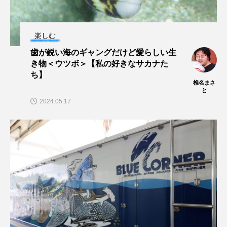
ノロゲンゲ
ハス
ハゼ
ハタタテダイ
楽しむ
ハタハタ
ハダカゾウクラゲ
ハナゴンドウ
歯が鋭い海のギャングだけど愛らしい生
き物＜ウツボ＞【私の好きなサカナた
ハナシャコ
ハナダイ
ハナビラウオ
ち】
椎名まさ
と
ハナミノカサゴ
ハブクラゲ
ハリヨ
2024.05.17
バイオロギング
バショウカジキ
バンドウイルカ
ヒゲソリダイ
ヒゲダイ
ヒドラ
ヒメマス
ヒラマサ
ヒラメ
ビワマス
ピラルクー
フィールド
フエダイ
フエフキダイ
フグ
フナ