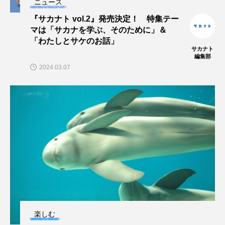
ニュース
マテガイ
ミカヅキノエボシ
『サカナト vol.2』発売決定！ 特集テー
マは「サカナを学ぶ、そのために」＆
ミナミギンガメアジ
ミナミヌマエビ
「わたしとサケのお話」
サカナト
ミナミハタンポ
ミナミメダカ
編集部
2024.03.07
ミンククジラ
ムチカラマツ
ムツ
メカジキ
メガロドン
メギス
メコン川
メゴチ
メジナ
メヌケ
メバル
メンダコ
モクズガニ
モツゴ
モノノケトンガリサカタザメ
モリアオガエル
モンツキハギ
ヤコウガイ
ヤゴ
楽しむ
ヤッコ
ヤドカリ
ヤマトシマドジョウ