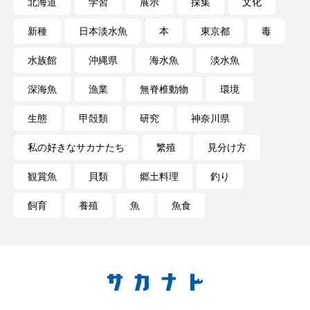
北海道
学習
展示
採集
文化
新種
日本淡水魚
本
東京都
毒
未利用魚
未来館
東京湾
栄養
水族館
沖縄県
海水魚
淡水魚
桂浜水族館
梅雨
棘皮動物
深海魚
漁業
無脊椎動物
環境
横浜開運水族館
正月
歴史
生態
甲殻類
研究
神奈川県
死滅回遊魚
水
水族館
水族館人
私の好きなサカナたち
繁殖
見分け方
水槽
水生昆虫
水生生物
汽水域
観賞魚
貝類
郷土料理
釣り
河川
沼津港深海水族館
法律
海
飼育
養殖
魚
魚食
海きらら
海水魚
海洋
海洋環境
海獣
海綿動物
海藻
海遊館
海鳥
液浸標本
淀川
淡水魚