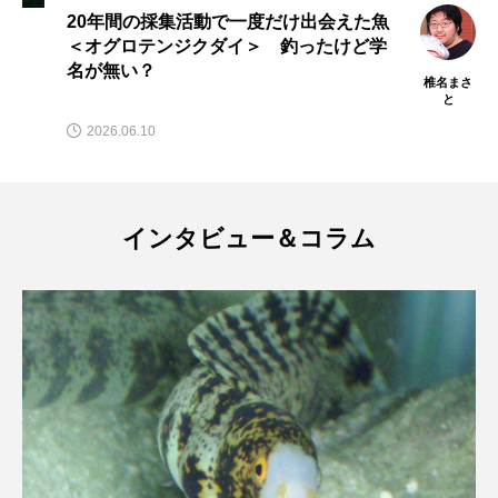
トラフザメ
トラフシャコ
トンボ
20年間の採集活動で一度だけ出会えた魚
＜オグロテンジクダイ＞ 釣ったけど学
ドキュメンタリー
ドジョウ
ドスイカ
名が無い？
椎名まさ
と
ドチザメ
ナマズ
ナンヨウブダイ
2026.06.10
ナンヨウマンタ
ニギス
ニシキアナゴ
ニシキフウライウオ
ニシシマドジョウ
インタビュー＆コラム
ニジハギ
ニジマス
ニセゴイシウツボ
ニフレル
ニホンカワウソ
ニホンザリガニ
ニホンナマズ
ニュウドウカジカ
ヌノサラシ
ヌマガエル
ヌマムツ
ネコギギ
ネコザメ
ノコギリダイ