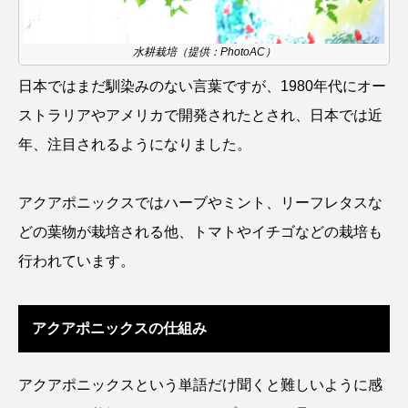
ウマヅラハギ
ウミウシ
エイ
水耕栽培（提供：PhotoAC）
エゾアイナメ
エッセイ
オオカミウオ
日本ではまだ馴染みのない言葉ですが、1980年代にオー
オオグソクムシ
オオサンショウウオ
ストラリアやアメリカで開発されたとされ、日本では近
年、注目されるようになりました。
オショロコマ
オスカー
オタリア
オットセイ
オニヒトデ
オワンクラゲ
アクアポニックスではハーブやミント、リーフレタスな
どの葉物が栽培される他、トマトやイチゴなどの栽培も
オーストラリア
カイエビ
カイギュウ
行われています。
カイロウドウケツ
カイワリ
カエルアンコウ
カガミガイ
カキ
アクアポニックスの仕組み
カクレクマノミ
カゴカマス
カジカ
アクアポニックスという単語だけ聞くと難しいように感
カタボシイワシ
カツオ
カニ