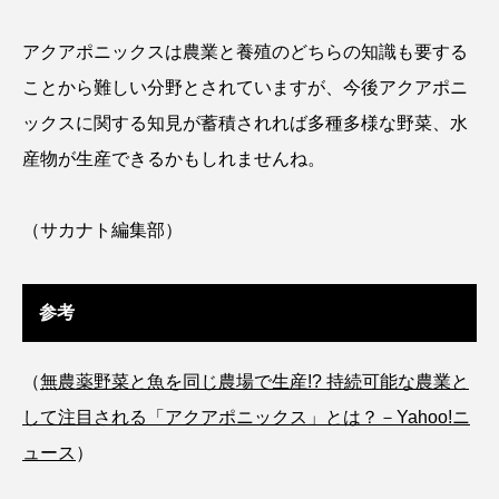
ゴトウタゴガエル
ゴマフアザラシ
ゴリ
アクアポニックスは農業と養殖のどちらの知識も要する
ゴンズイ
ゴールデンジェリーフィッシュ
ことから難しい分野とされていますが、今後アクアポニ
ックスに関する知見が蓄積されれば多種多様な野菜、水
サカナアパートメント
サカナブックス
産物が生産できるかもしれませんね。
サクラアジ
サクラエビ
サクラダンゴウオ
（サカナト編集部）
サクラマス
サケ
サザエ
サツオミシマ
サバ
サビウツボ
参考
サブカルチャー
サメ
サヨリ
（
無農薬野菜と魚を同じ農場で生産!? 持続可能な農業と
サルシアクラゲ
サルパ
サワガニ
して注目される「アクアポニックス」とは？－Yahoo!ニ
サンゴ
サンショウウオ
サンマ
ュース
）
サーモン
ザトウクジラ
シクリッド