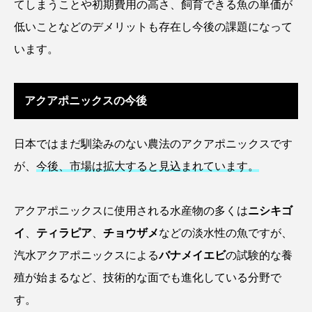
てしまうことや初期費用の高さ、飼育できる魚の単価が
クロツラヘラサギ
クロマグロ
グッピー
低いことなどのデメリットも存在し今後の課題になって
います。
グラミー
グルクン
ケブカガニ
ケラ
ケープペンギン
ゲンゴロウ
コイ
アクアポニックスの今後
コウテイペンギン
コオイムシ
日本ではまだ馴染みのない農法のアクアポニックスです
コガタペンギン
コガネスズメダイ
が、
今後、市場は拡大すると見込まれています。
コクチバス
コクレン
コチ
アクアポニックスに使用される水産物の多くは
ニシキゴ
コトクラゲ
コノシロ
コバンザメ
イ
、
ティラピア
、
チョウザメ
などの淡水性の魚ですが、
汽水アクアポニックスによる
バナメイエビ
の試験的な養
コブシメ
コブダイ
コメツキガニ
殖が始まるなど、技術的な面でも進化している分野で
コモレビクラゲ
コモンイトギンポ
す。