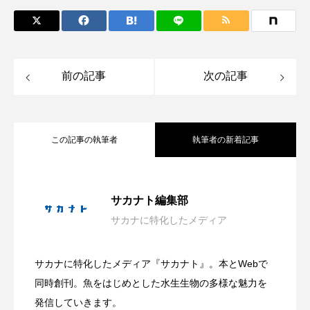
シコロサンゴ
シトウズクラゲ
シマハギ
シャコガイ
シュレーゲルアオガエル
前の記事
次の記事
シラウオ
シロウオ
シログチ
シロザケ
シロワニ
ジンベエザメ
この記事の執筆者
執筆者の新着記事
スクミリンゴガイ
スズキ
スッポン
日本近海の貝827種を収録した図鑑『新版
2026.08.09
スナモグリ
スベスベマンジュウガニ
サカナト編集部
サカナに特化したメディア
有毒だけど透明感のある美しい姿？ 鴨
スルメイカ
ズワイガニ
セイウチ
2026.08.09
日本の貝』発売 生態写真と標本写真を
サカナに特化したメディア『サカナト』。本とWebで
センニンガジ
ソウギョ
ソウダガツオ
会場は“船でしかいけない磯場”？ 伊豆・
2026.08.08
川シーワールドが夏限定＜アンドンクラ
同時創刊。魚をはじめとした水生生物の多様な魅力を
掲載
ソトオリイワシ
ソラスズメダイ
発信していきます。