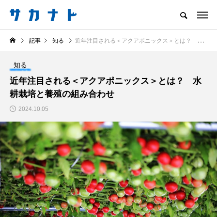
サカナをもっと好きになる
記事
知る
近年注目される＜アクアポニックス＞とは？ 水耕栽培と養殖の組み合わせ
知る
食べる
楽しむ
創る
知る
注目記事
近年注目される＜アクアポニックス＞とは？ 水
サカナを知ろう
耕栽培と養殖の組み合わせ
食べる
創る
2024.10.05
＜ツバメウオ＞は意外
＜なぜ釣り人は魚拓を
と美味しい！ “でかい
とるのか？＞ 魚拓が