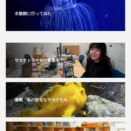
保全
健康
八景島シーパラダイス
水族館に行ってみた
共生
分析
分類
刺胞動物
剥製
動物園
化石
北の大地の水族館
北極
医療
南極大陸
同定
サカナトライター募集中！
名古屋港水族館
哺乳類
商品
四万十川
四万十川学遊館あきついお
四国
四国水族館
図鑑
固有亜種
固有種
連載「私の好きなサカナたち」
在来生物
地域名
城崎マリンワールド
夏
外来生物
外来種
外来魚