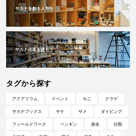
大分県
天然記念物
奈良県
サカナを創る人たち
宍道湖自然館ゴビウス
宮古島
寄生
寄生虫
対馬
寿司
小樽
屈斜路湖
岩手県
市場
サカナの本を読もう
市立しものせき水族館・海響館
干支
干潟
幻魚
幼体
幼生
幼魚
タグから探す
幼魚水族館
広島もとまち水族館
形態
アクアリウム
イベント
カニ
クラゲ
微生物
採集
撮影
擬態
文化
サカナブックス
サケ
サメ
ダイビング
文学
料理
新海生物
新潟市
フィールドワーク
ペンギン
保全
分類
旅行
日本固有種
旬
書籍