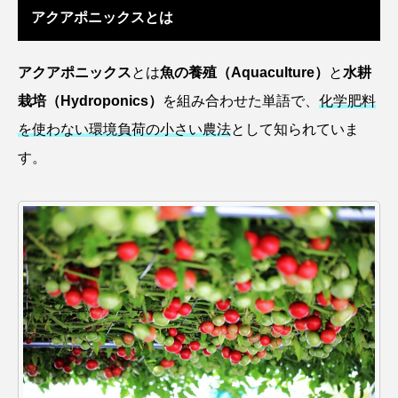
アクアポニックスとは
アッキガイ
アナゴ
アブラツノザメ
アブラボテ
アマガエル
アマゴ
アクアポニックス
とは
魚の養殖（Aquaculture）
と
水耕
栽培（Hydroponics）
を組み合わせた単語で、
化学肥料
アマダイ
アミメハギ
アメリカザリガニ
を使わない環境負荷の小さい農法
として知られていま
アユ
アリアケギバチ
アリゲーターガー
す。
アンコウ
イカ
イカナゴ
イクラ
イッカク
イトウ
イトヒキアジ
イトヨリダイ
イモリ
イラスト
イリエワニ
イワナ
インドネシア
ウツボ
ウナギ
ウバザメ