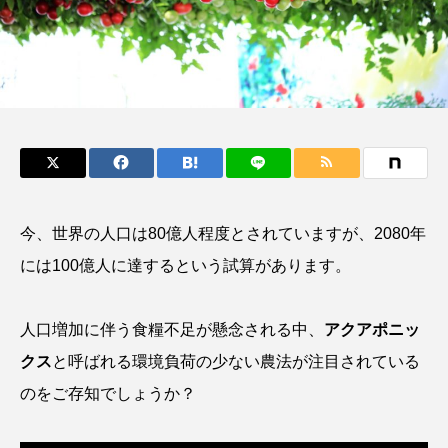
鰭”が特徴的な魚を実
もつ不思議な力──祖
際に食べてみた
父と子の魚拓からその
ト
椎名まさ
清水む
意味を問いなおす
と
み
2026.08.05
2026.08.09
キーワードから探す
おばま水族館
かんぱち
わたしと水族館
今、世界の人口は80億人程度とされていますが、2080年
アイゴ
アイナメ
アオウオ
アオザメ
には100億人に達するという試算があります。
アオリイカ
アカアジ
アカカサゴ
人口増加に伴う食糧不足が懸念される中、
アクアポニッ
アカクラゲ
アカザ
アカハタ
クス
と呼ばれる環境負荷の少ない農法が注目されている
アカムツ
アカメ
アクアリウム
のをご存知でしょうか？
アサヒガニ
アザアシ
アシカ
アジ