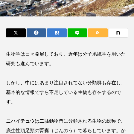
鰭”が特徴的な魚を実
く製＞を作ってみた
際に食べてみた
夏休みの自由研究にい
ト
椎名まさ
みのり
かが？
と
2026.06.02
2026.08.05
キーワードから探す
生物学は日々発展しており、近年は分子系統学を用いた
かんぱち
わたしと水族館
アイゴ
研究も進んでいます。
アイナメ
アオウオ
アオザメ
しかし、中にはあまり注目されてない分類群も存在し、
アオリイカ
アカアジ
アカカサゴ
基本的な情報ですら不足している生物も存在するので
アカクラゲ
アカザ
アカハタ
す。
アカムツ
アカメ
アクアリウム
ニハイチュウ
は二胚動物門に分類される生物の総称で、
アサヒガニ
アザアシ
アシカ
アジ
底生性頭足類の腎嚢（じんのう）で暮らしています。か