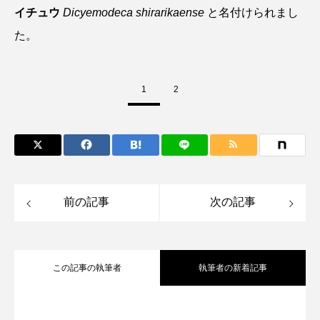
イチュウ
Dicyemodeca shirarikaense
と名付けられまし
ノロゲンゲ
ハス
ハゼ
ハタタテダイ
た。
ハタハタ
ハダカゾウクラゲ
ハナゴンドウ
1
2
ハナシャコ
ハナダイ
ハナビラウオ
ハナミノカサゴ
ハブクラゲ
ハリヨ
バイオロギング
バショウカジキ
前の記事
次の記事
バンドウイルカ
ヒゲソリダイ
ヒゲダイ
ヒドラ
ヒメマス
ヒラマサ
ヒラメ
この記事の執筆者
執筆者の新着記事
ビワマス
ピラルクー
フィールド
フエダイ
フエフキダイ
フグ
フナ
ホラー要素を含む夏らしい展示？ 四国
2026.08.06