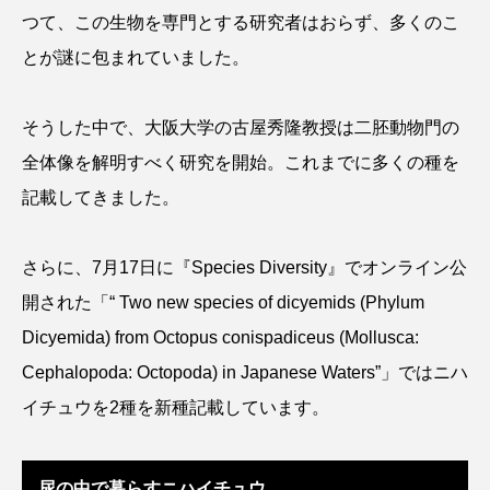
つて、この生物を専門とする研究者はおらず、多くのこ
アッキガイ
アナゴ
アブラツノザメ
とが謎に包まれていました。
アブラボテ
アマガエル
アマゴ
そうした中で、大阪大学の古屋秀隆教授は二胚動物門の
アマダイ
アミメハギ
アメリカザリガニ
全体像を解明すべく研究を開始。これまでに多くの種を
アユ
アリアケギバチ
アリゲーターガー
記載してきました。
アンコウ
イカ
イカナゴ
イクラ
さらに、7月17日に『Species Diversity』でオンライン公
イッカク
イトウ
イトヒキアジ
開された「“ Two new species of dicyemids (Phylum
Dicyemida) from Octopus conispadiceus (Mollusca:
イトヨリダイ
イモリ
イラスト
Cephalopoda: Octopoda) in Japanese Waters”」ではニハ
イリエワニ
イワナ
インドネシア
イチュウを2種を新種記載しています。
ウツボ
ウナギ
ウバザメ
尿の中で暮らすニハイチュウ