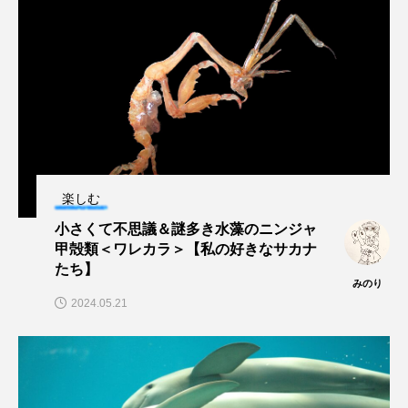
保全
健康
八景島シーパラダイス
共生
分析
分類
刺胞動物
剥製
動物園
化石
北の大地の水族館
北極
医療
南極大陸
同定
楽しむ
名古屋港水族館
哺乳類
商品
小さくて不思議＆謎多き水藻のニンジャ
四万十川
四万十川学遊館あきついお
四国
甲殻類＜ワレカラ＞【私の好きなサカナ
たち】
みのり
四国水族館
図鑑
固有亜種
固有種
2024.05.21
在来生物
地域名
城崎マリンワールド
夏
外来生物
外来種
外来魚