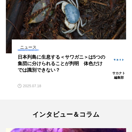
マテガイ
ミカヅキノエボシ
ミナミギンガメアジ
ミナミヌマエビ
ミナミハタンポ
ミナミメダカ
ミンククジラ
ムチカラマツ
ムツ
ニュース
ニ＞は5つの
あまり知らない海外の外来種
メカジキ
メガロドン
メギス
明 体色だけ
で猛威を振るう＜ブラックチ
ア＞への対応策とは？
サカナト
メコン川
メゴチ
メジナ
メヌケ
編集部
2024.08.20
メバル
メンダコ
モクズガニ
モツゴ
モノノケトンガリサカタザメ
モリアオガエル
インタビュー＆コラム
モンツキハギ
ヤコウガイ
ヤゴ
ヤッコ
ヤドカリ
ヤマトシマドジョウ