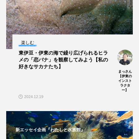
未利用魚
未来館
東京湾
栄養
桂浜水族館
梅雨
棘皮動物
楽しむ
横浜開運水族館
正月
歴史
東伊豆・伊東の海で繰り広げられるヒラ
死滅回遊魚
水
水族館
水族館人
メの「恋バナ」を観察してみよう【私の
好きなサカナたち】
まっさん
水槽
水生昆虫
水生生物
汽水域
【伊東の
インスト
ラクタ
河川
沼津港深海水族館
法律
海
ー】
2024.12.19
海きらら
海水魚
海洋
海洋環境
海獣
海綿動物
海藻
海遊館
新エッセイ企画『わたしと水族館』
海鳥
液浸標本
淀川
淡水魚