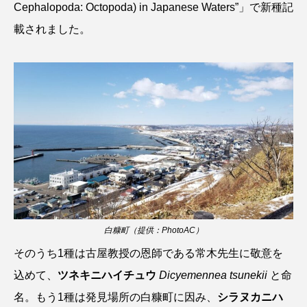
Cephalopoda: Octopoda) in Japanese Waters”」で新種記
トラフザメ
トラフシャコ
トンボ
載されました。
ドキュメンタリー
ドジョウ
ドスイカ
ドチザメ
ナマズ
ナンヨウブダイ
ナンヨウマンタ
ニギス
ニシキアナゴ
ニシキフウライウオ
ニシシマドジョウ
ニジハギ
ニジマス
ニセゴイシウツボ
ニフレル
ニホンカワウソ
ニホンザリガニ
白糠町（提供：PhotoAC）
ニホンナマズ
ニュウドウカジカ
そのうち1種は古屋教授の恩師である常木先生に敬意を
ヌノサラシ
ヌマガエル
ヌマムツ
込めて、
ツネキニハイチュウ
Dicyemennea tsunekii
と命
名。もう1種は発見場所の白糠町に因み、
シラヌカニハ
ネコギギ
ネコザメ
ノコギリダイ