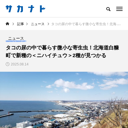
サカナをもっと好きになる
記事
ニュース
タコの尿の中で暮らす微小な寄生虫！北海道白糠町で新種の＜ニハイチュウ＞2種が見つかる
知る
食べる
楽しむ
創る
ニュース
注目記事
タコの尿の中で暮らす微小な寄生虫！北海道白糠
サカナを知ろう
町で新種の＜ニハイチュウ＞2種が見つかる
食べる
創る
2025.08.14
＜ツバメウオ＞は意外
意外と簡単！ 100均で
と美味しい！ “でかい
買った道具で＜魚のは