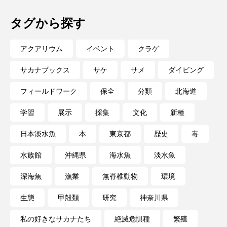
タグから探す
長崎ペンギン水族館
開発
雑貨
雷魚
青森県
頭足類
食中毒
食文化
アクアリウム
イベント
クラゲ
サカナブックス
サケ
サメ
ダイビング
飼育
骨
高知県
魚介類
魚卵
フィールドワーク
保全
分類
北海道
魚食
鯛の鯛
鯨類
鰭脚類
学習
展示
採集
文化
新種
鳥羽水族館
鴨川シーワールド
日本淡水魚
本
東京都
歴史
毒
水族館
沖縄県
海水魚
淡水魚
深海魚
漁業
無脊椎動物
環境
生態
甲殻類
研究
神奈川県
私の好きなサカナたち
絶滅危惧種
繁殖