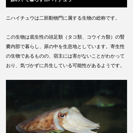
ウマヅラハギ
ウミウシ
エイ
ニハイチュウは二胚動物門に属する生物の総称です。
エゾアイナメ
オオカミウオ
オオグソクムシ
オオサンショウウオ
この生物は底生性の頭足類（タコ類、コウイカ類）の腎
嚢内部で暮らし、尿の中を生息地としています。寄生性
オショロコマ
オスカー
オタリア
の生物であるものの、宿主には害がないことがわかって
オットセイ
オニヒトデ
オワンクラゲ
おり、気づかずに共生している可能性があるようです。
オーストラリア
カイエビ
カイギュウ
カイロウドウケツ
カイワリ
カエルアンコウ
カガミガイ
カキ
カクレクマノミ
カゴカマス
カジカ
カタボシイワシ
カツオ
カニ