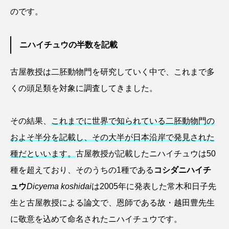
ゴトウタゴガエル
ゴマフアザラシ
ゴリ
のです。
ゴンズイ
ゴールデンジェリーフィッシュ
ニハイチュウの半数を記載
サカナアパートメント
サカナブックス
古屋教授は二胚動物門を研究していく中で、これまで多
サクラアジ
サクラエビ
サクラダンゴウオ
くの頭足類を対象に調査してきました。
サクラマス
サケ
サザエ
その結果、
これまでに世界で知られている二胚動物門の
サツオミシマ
サバ
サビウツボ
およそ半分を記載し、その大半が日本沿岸で発見された
種だといいます。
古屋教授が記載したニハイチュウは50
サブカルチャー
サメ
サヨリ
種を超えており、そのうちの1種である
コシダニハイチ
サルシアクラゲ
サルパ
サワガニ
ュウ
Dicyema koshidai
は2005年に発表した常木和日子先
生と古屋教授による論文で、恩師である故・越田豊先生
サンゴ
サンショウウオ
サンマ
に敬意を込めて命名されたニハイチュウです。
サーモン
ザトウクジラ
シクリッド