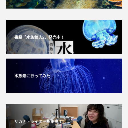
深海
深海生物
深海魚
渋川マリン水族館
渓流
湖
湿地
漁業
漁港
漫画
灯台
書籍『水族館人2』発売中！
無脊椎動物
熱帯魚
牡蠣
特徴
琵琶湖博物館
環境
環境保全
水族館に行ってみた
生きた化石
生態
生態系
生物多様性
産卵
田んぼ
甲殻類
発酵食品
白身魚
相模川
磯
磯焼け
磯遊び
神戸須磨シーワールド
サカナトライター募集中！