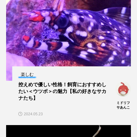
ヤマトヌマエビ
ヤマメ
ヤミヨキセワタ
ユウゼン
ユウレイクラゲ
ユカタハタ
ユメタチモドキ
ヨウラククラゲ
ヨコエビ
ヨツメウオ
ラブカ
ラムサール条約
リュウセイクラゲ
レシピ
楽しむ
控えめで優しい性格！飼育におすすめし
ロックシュリンプ
ワカサギ
ワカメ
たい＜ウツボ＞の魅力【私の好きなサカ
ナたち】
ワタカ
ワニ
ワレカラ
ミドリフ
サあんこ
2024.05.23
下田海中水族館
世界遺産
両生類
交雑
企画
伝承
伝統料理