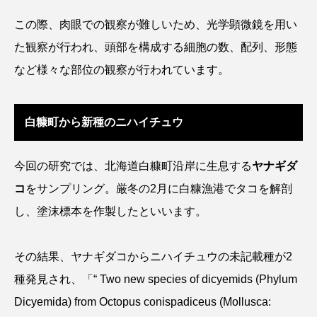
タイコウチ
タイドプール
タカエビ
この際、肉眼での観察が難しいため、光学顕微鏡を用い
た観察が行われ、頭部を構成する細胞の数、配列、形態
タカラガイ
タガメ
タコ
タコクラゲ
など様々な部位の観察が行われています。
タコブネ
タチウオ
タナゴ
白糠町から新種のニハイチュウ
タラバガニ
ダイオウイカ
ダイオウカサゴ
ダイサギ
ダンゴウオ
チゴガニ
チヌ
今回の研究では、北海道白糠町沿岸に生息する
ヤナギダ
コ
をサンプリング。厳冬の2月に白糠漁港でタコを解剖
チョウクラゲ
チョウザメ
し、塗沫標本を作製したといいます。
チリメンモンスター
チンアナゴ
その結果、ヤナギダコからニハイチュウの未記載種が2
ツキヒハナダイ
テナガエビ
デンキウナギ
種発見され、「“ Two new species of dicyemids (Phylum
トゲウオ
トド
トラウツボ
トラフグ
Dicyemida) from Octopus conispadiceus (Mollusca: