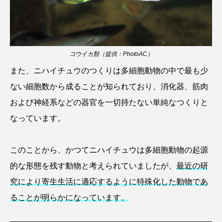
カブトエビ
カブトクラゲ
カミクラゲ
カレイ
カワウソ
カワハギ
コウイカ類（提供：PhotoAC）
また、ニハイチュウのつくりは多細胞動物の中で最も少
カワバタモロコ
カワムツ
ガラ・ルファ
ない細胞数から成ることが知られており、消化器、筋肉
キジハタ
キス
キチヌ
キヌバリ
および神経系などの器官を一切持たない単純なつくりと
なっています。
キビナゴ
キュウリエソ
キンメダイ
ギギ
ギンザケ
ギンザメ
クエ
このことから、かつてニハイチュウは多細胞動物の起源
的な形態を残す動物と考えられていましたが、
最近の研
クサガメ
クジラ
クニマス
クマノミ
究により寄生生活に適応するように特殊化した動物であ
クモギンポ
クラゲ
クルマエビ
ることが明らかになっています。
クロスジギンポ
クロソイ
クロダイ