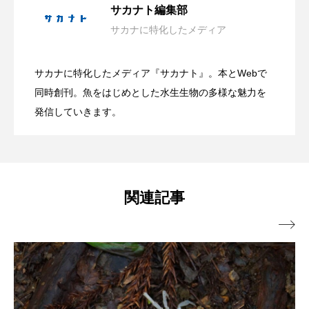
サカナト編集部
ブックレビュー
ブリ
ブルーカーボン
サカナに特化したメディア
沖縄県恩納村で＜繁殖イソギンチャク＞
2026.08.05
水族館で企画展「潜入！海の有毒生物研
プライドフィッシュ
プランクトン
サカナに特化したメディア『サカナト』。本とWebで
ヘラヤガラ
ベタ
ベニザケ
ベラ
親子で海の生き物を学ぶ！ 鴨川シーワー
2026.08.05
の定着を確認！ ＜瀬良垣島・クマノミ育
同時創刊。魚をはじめとした水生生物の多様な魅力を
究所」開催中【香川県宇多津町】
発信していきます。
ホウネンエビ
ホウボウ
ホタテ
ルドで「親子サマースクール」初開催
成プロジェクト＞前進
ホタルイカ
ホッキガイ
ホッケ
ホテイウオ
ホネガイ
ホホジロザメ
【千葉県鴨川市】
関連記事
ホヤ
ホンモロコ
ポットベリーシーホース

マアジ
マイクロプラスチック
マグロ
マス
マダイ
マダコ
マダラ