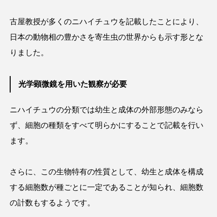
古屋教授が多くのニハイチュウを記載したことにより、
シコロサンゴ
シトウズクラゲ
シマハギ
日本の動物相の豊かさを寄生虫の世界からも示す形とな
シャコガイ
シュレーゲルアオガエル
りました。
シラウオ
シロウオ
シログチ
光学顕微鏡を用いた観察が必要
シロザケ
シロワニ
ジンベエザメ
ニハイチュウの分類では幼生と成体の外部形態のみなら
スクミリンゴガイ
スズキ
スッポン
ず、細胞の種類をすべて明らかにすることで記載を行い
スナモグリ
スベスベマンジュウガニ
ます。
スルメイカ
ズワイガニ
セイウチ
さらに、この生物特有の性質として、幼生と成体を構成
センニンガジ
ソウギョ
ソウダガツオ
する細胞数が種ごとに一定であることが知られ、細胞数
の計数もするようです。
ソトオリイワシ
ソラスズメダイ