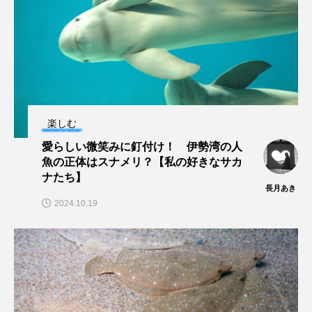
大分県
天然記念物
奈良県
宍道湖自然館ゴビウス
宮古島
寄生
寄生虫
対馬
寿司
小樽
屈斜路湖
岩手県
市場
楽しむ
市立しものせき水族館・海響館
干支
干潟
愛らしい微笑みに釘付け！ 伊勢湾の人
魚の正体はスナメリ？【私の好きなサカ
ナたち】
幻魚
幼体
幼生
幼魚
長月あき
2024.10.19
幼魚水族館
広島もとまち水族館
形態
微生物
採集
撮影
擬態
文化
文学
料理
新海生物
新潟市
旅行
日本固有種
旬
書籍