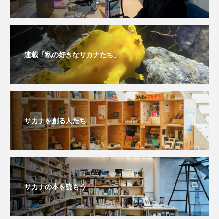
私の好きなサカナたち
稚魚
絶滅危惧種
絶滅種
繁殖
繫殖
美ら海水族館
美容
群馬県
耳石
脊索動物
連載「私の好きなサカナたち」
自然
自然保護
自由研究
葛西臨海公園
葛西臨海水族園
藻場
サカナを創る人たち
藻類
見分け方
観察
調査
調理
論文
貝
賀露かにっこ館
資源
赤潮
足摺海洋館SATOUMI
サカナの本を読もう
軟体動物
軟骨魚類
近畿大学
進化
郷土料理
酒
釣り
鑑賞魚