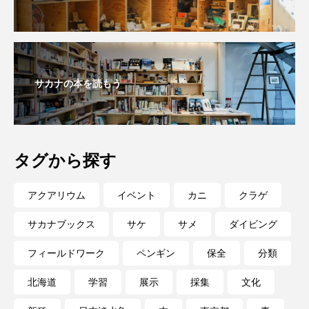
マテガイ
ミカヅキノエボシ
ミナミギンガメアジ
ミナミヌマエビ
ミナミハタンポ
ミナミメダカ
サカナの本を読もう
ミンククジラ
ムチカラマツ
ムツ
メカジキ
メガロドン
メギス
タグから探す
メコン川
メゴチ
メジナ
メヌケ
アクアリウム
イベント
カニ
クラゲ
メバル
メンダコ
モクズガニ
モツゴ
サカナブックス
サケ
サメ
ダイビング
モノノケトンガリサカタザメ
モリアオガエル
フィールドワーク
ペンギン
保全
分類
モンツキハギ
ヤコウガイ
ヤゴ
北海道
学習
展示
採集
文化
ヤッコ
ヤドカリ
ヤマトシマドジョウ