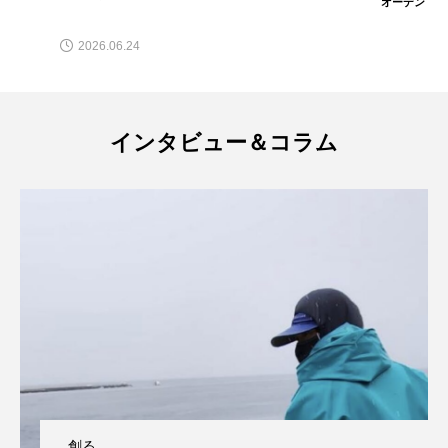
オーデン
ゴトウタゴガエル
ゴマフアザラシ
ゴリ
2026.06.24
ゴンズイ
ゴールデンジェリーフィッシュ
サカナアパートメント
サカナブックス
インタビュー＆コラム
サクラアジ
サクラエビ
サクラダンゴウオ
サクラマス
サケ
サザエ
サツオミシマ
サバ
サビウツボ
サブカルチャー
サメ
サヨリ
サルシアクラゲ
サルパ
サワガニ
サンゴ
サンショウウオ
サンマ
創る
サーモン
ザトウクジラ
シクリッド