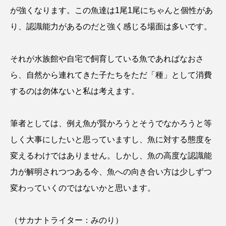
が強くなります。この魚達は1尾1尾にちゃんと個性があ
アッキガイ
アナゴ
アブラツノザメ
り、認識能力があるのだと強く感じる場面は多いです。
アブラボテ
アマガエル
アマゴ
それが水族館や自宅で飼育している魚であればなおさ
アマダイ
アミメハギ
アメリカザリガニ
ら、自然から連れてきた子たちをただ「種」として消費
アユ
アリアケギバチ
アリゲーターガー
するのは勿体ないと私は考えます。
アンコウ
イカ
イカナゴ
イクラ
筆者としては、例え魚が賢かろうとそうでなかろうと等
イッカク
イトウ
イトヒキアジ
しく大事にしたいと思っていますし、魚に対する態度を
変えるわけではありません。しかし、魚の高度な認識能
イトヨリダイ
イモリ
イラスト
力が解明されつつある今、魚への向き合い方は少しずつ
イリエワニ
イワナ
インドネシア
変わっていくのではないかと思います。
ウツボ
ウナギ
ウバザメ
（サカナトライター：みのり）