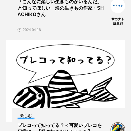
「こんなに楽しい生きものがいるんだ」
と知ってほしい 海の生きもの作家・SH
タイコウチ
タイドプール
タカエビ
ACHIKOさん
サカナト
タカラガイ
タガメ
タコ
タコクラゲ
編集部
2024.04.18
タコブネ
タチウオ
タナゴ
タラバガニ
ダイオウイカ
ダイオウカサゴ
ダイサギ
ダンゴウオ
チゴガニ
チヌ
チョウクラゲ
チョウザメ
チリメンモンスター
チンアナゴ
ツキヒハナダイ
テナガエビ
デンキウナギ
楽しむ
トゲウオ
トド
トラウツボ
トラフグ
プレコって知ってる？＜可愛いプレコを