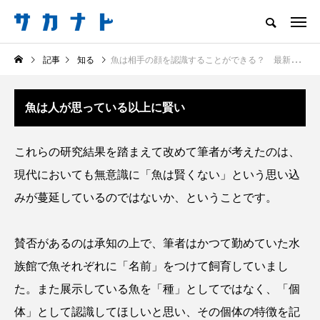
サカナをもっと好きになる
記事
知る
魚は相手の顔を認識することができる？ 最新の研究が明かす＜魚の賢さ＞とは
知る
食べる
楽しむ
創る
魚は人が思っている以上に賢い
注目記事
サカナを知ろう
これらの研究結果を踏まえて改めて筆者が考えたのは、
食べる
創る
現代においても無意識に「魚は賢くない」という思い込
みが蔓延しているのではないか、ということです。
賛否があるのは承知の上で、筆者はかつて勤めていた水
族館で魚それぞれに「名前」をつけて飼育していまし
た。また展示している魚を「種」としてではなく、「個
＜ツバメウオ＞は意外
＜なぜ釣り人は魚拓を
と美味しい！ “でかい
とるのか？＞ 魚拓が
体」として認識してほしいと思い、その個体の特徴を記