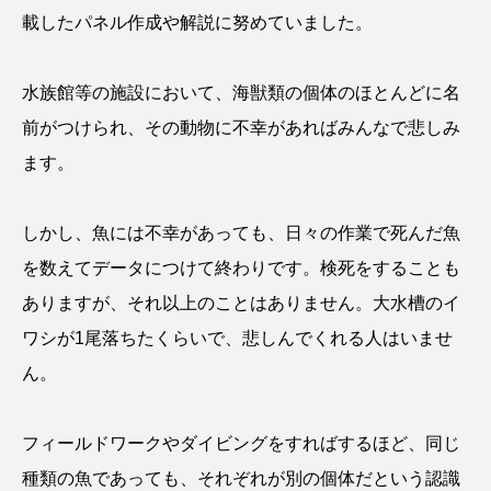
鰭”が特徴的な魚を実
もつ不思議な力──祖
載したパネル作成や解説に努めていました。
際に食べてみた
父と子の魚拓からその
ト
椎名まさ
清水む
意味を問いなおす
と
み
2026.08.05
2026.08.09
水族館等の施設において、海獣類の個体のほとんどに名
前がつけられ、その動物に不幸があればみんなで悲しみ
キーワードから探す
ます。
おばま水族館
かんぱち
わたしと水族館
しかし、魚には不幸があっても、日々の作業で死んだ魚
アイゴ
アイナメ
アオウオ
アオザメ
を数えてデータにつけて終わりです。検死をすることも
ありますが、それ以上のことはありません。大水槽のイ
アオリイカ
アカアジ
アカカサゴ
ワシが1尾落ちたくらいで、悲しんでくれる人はいませ
アカクラゲ
アカザ
アカハタ
ん。
アカムツ
アカメ
アクアリウム
フィールドワークやダイビングをすればするほど、同じ
アサヒガニ
アザアシ
アシカ
アジ
種類の魚であっても、それぞれが別の個体だという認識