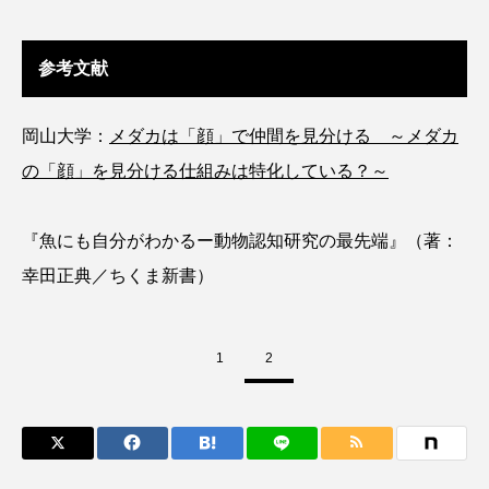
ウマヅラハギ
ウミウシ
エイ
参考文献
エゾアイナメ
エッセイ
オオカミウオ
オオグソクムシ
オオサンショウウオ
岡山大学：
メダカは「顔」で仲間を見分ける ～メダカ
の「顔」を見分ける仕組みは特化している？～
オショロコマ
オスカー
オタリア
オットセイ
オニヒトデ
オワンクラゲ
『魚にも自分がわかるー動物認知研究の最先端』（著：
幸田正典／ちくま新書）
オーストラリア
カイエビ
カイギュウ
カイロウドウケツ
カイワリ
1
2
カエルアンコウ
カガミガイ
カキ
カクレクマノミ
カゴカマス
カジカ
カタボシイワシ
カツオ
カニ