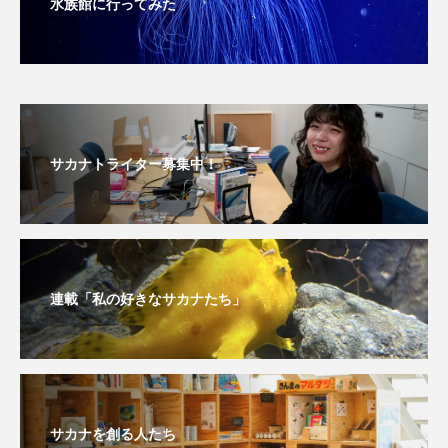
水族館に行ってみた
ブックレビュー
ブリ
ブルーカーボン
プライドフィッシュ
プランクトン
ヘラヤガラ
ベタ
ベニザケ
ベラ
サカナトライター募集中！
ホウネンエビ
ホウボウ
ホタテ
ホタルイカ
ホッキガイ
ホッケ
ホテイウオ
ホネガイ
ホホジロザメ
連載「私の好きなサカナたち」
ホヤ
ホンモロコ
ポットベリーシーホース
マアジ
マイクロプラスチック
マグロ
マス
マダイ
マダコ
マダラ
サカナを創る人たち