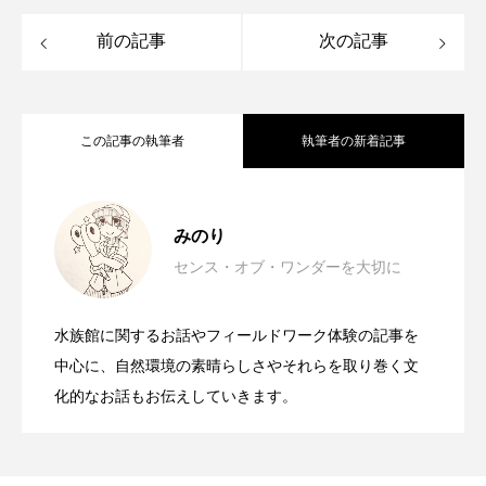
前の記事
次の記事
カブトエビ
カブトクラゲ
カミクラゲ
カレイ
カワウソ
カワハギ
この記事の執筆者
執筆者の新着記事
カワバタモロコ
カワムツ
ガラ・ルファ
キジハタ
キス
キチヌ
キヌバリ
一度は絶滅した魚＜クニマス＞を追い求
2026.07.20
みのり
キビナゴ
キュウリエソ
キンメダイ
センス・オブ・ワンダーを大切に
大人になって気づいた＜貝殻拾い＞の魅
2026.06.15
めて──山梨県・西湖「クニマス展示館」
ギギ
ギンザケ
ギンザメ
クエ
水族館に関するお話やフィールドワーク体験の記事を
意外と簡単！ 100均で買った道具で＜魚
2026.06.02
クサガメ
クジラ
クニマス
クマノミ
力とは？ 簡単＆身近な自然観察を体験
中心に、自然環境の素晴らしさやそれらを取り巻く文
に行ってみた
化的なお話もお伝えしていきます。
クモギンポ
クラゲ
クルマエビ
のはく製＞を作ってみた 夏休みの自由
して考えたこと
クロスジギンポ
クロソイ
クロダイ