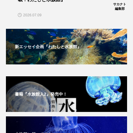
サカナト
編集部
ノロゲンゲ
ハス
ハゼ
ハタタテダイ
2026.07.09
ハタハタ
ハダカゾウクラゲ
ハナゴンドウ
ハナシャコ
ハナダイ
ハナビラウオ
新エッセイ企画『わたしと水族館』
ハナミノカサゴ
ハブクラゲ
ハリヨ
バイオロギング
バショウカジキ
バンドウイルカ
ヒゲソリダイ
ヒゲダイ
書籍『水族館人2』発売中！
ヒドラ
ヒメマス
ヒラマサ
ヒラメ
ビワマス
ピラルクー
フィールド
フエダイ
フエフキダイ
フグ
フナ