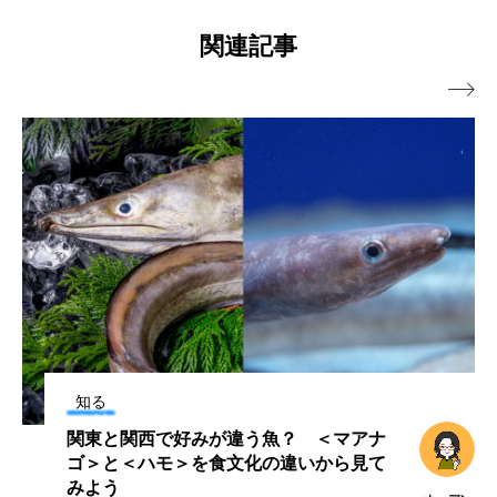
研究にいかが？
クロツラヘラサギ
クロマグロ
グッピー
関連記事
グラミー
グルクン
ケブカガニ
ケラ

ケープペンギン
ゲンゴロウ
コイ
コウテイペンギン
コオイムシ
コガタペンギン
コガネスズメダイ
コクチバス
コクレン
コチ
コトクラゲ
コノシロ
コバンザメ
知る
コブシメ
コブダイ
コメツキガニ
関東と関西で好みが違う魚？ ＜マアナ
コモレビクラゲ
コモンイトギンポ
ゴ＞と＜ハモ＞を食文化の違いから見て
みよう