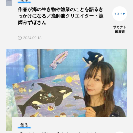
作品が海の生き物や漁業のことを語るき
シコロサンゴ
シトウズクラゲ
シマハギ
っかけになる／漁師兼クリエイター・漁
師みずほさん
サカナト
シャコガイ
シュレーゲルアオガエル
編集部
2024.09.18
シラウオ
シロウオ
シログチ
シロザケ
シロワニ
ジンベエザメ
スクミリンゴガイ
スズキ
スッポン
スナモグリ
スベスベマンジュウガニ
スルメイカ
ズワイガニ
セイウチ
センニンガジ
ソウギョ
ソウダガツオ
創る
ソトオリイワシ
ソラスズメダイ