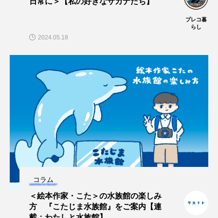
日常に＞【私の好きなサカナたち】
トラフザメ
トラフシャコ
トンボ
プレコ暮
らし
ドキュメンタリー
ドジョウ
ドスイカ
2024.05.18
ドチザメ
ナマズ
ナンヨウブダイ
ナンヨウマンタ
ニギス
ニシキアナゴ
ニシキフウライウオ
ニシシマドジョウ
ニジハギ
ニジマス
ニセゴイシウツボ
ニフレル
ニホンカワウソ
ニホンザリガニ
ニホンナマズ
ニュウドウカジカ
コラム
ヌノサラシ
ヌマガエル
ヌマムツ
＜絵本作家・こた＞の水族館の楽しみ
方 『こたじま水族館』をご案内【連
載：わたしと水族館】
ネコギギ
ネコザメ
ノコギリダイ