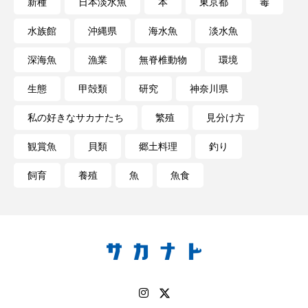
新種
日本淡水魚
本
東京都
毒
水族館
沖縄県
海水魚
淡水魚
ヤマトヌマエビ
ヤマメ
ヤミヨキセワタ
深海魚
漁業
無脊椎動物
環境
ユウゼン
ユウレイクラゲ
ユカタハタ
生態
甲殻類
研究
神奈川県
ユメタチモドキ
ヨウラククラゲ
ヨコエビ
私の好きなサカナたち
繁殖
見分け方
ヨツメウオ
ラブカ
ラムサール条約
観賞魚
貝類
郷土料理
釣り
リュウセイクラゲ
レシピ
飼育
養殖
魚
魚食
ロックシュリンプ
ワカサギ
ワカメ
ワタカ
ワニ
ワレカラ
下田海中水族館
世界遺産
両生類
交雑
企画
伝承
伝統料理