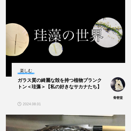
ブックレビュー
ブリ
ブルーカーボン
プライドフィッシュ
プランクトン
ヘラヤガラ
ベタ
ベニザケ
ベラ
ホウネンエビ
ホウボウ
ホタテ
ホタルイカ
ホッキガイ
ホッケ
楽しむ
ホテイウオ
ホネガイ
ホホジロザメ
ガラス質の綺麗な殻を持つ植物プランク
トン＜珪藻＞【私の好きなサカナたち】
ホヤ
ホンモロコ
ポットベリーシーホース
骨密堂
2024.08.01
マアジ
マイクロプラスチック
マグロ
マス
マダイ
マダコ
マダラ