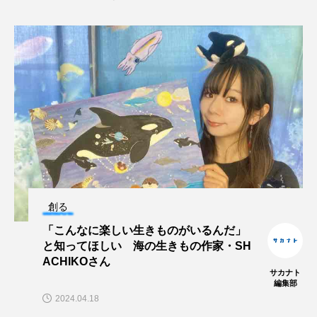
トラフザメ
トラフシャコ
トンボ
ドキュメンタリー
ドジョウ
ドスイカ
ドチザメ
ナマズ
ナンヨウブダイ
ナンヨウマンタ
ニギス
ニシキアナゴ
ニシキフウライウオ
ニシシマドジョウ
ニジハギ
ニジマス
ニセゴイシウツボ
創る
ニフレル
ニホンカワウソ
ニホンザリガニ
「こんなに楽しい生きものがいるんだ」
と知ってほしい 海の生きもの作家・SH
ニホンナマズ
ニュウドウカジカ
ACHIKOさん
サカナト
ヌノサラシ
ヌマガエル
ヌマムツ
編集部
2024.04.18
ネコギギ
ネコザメ
ノコギリダイ