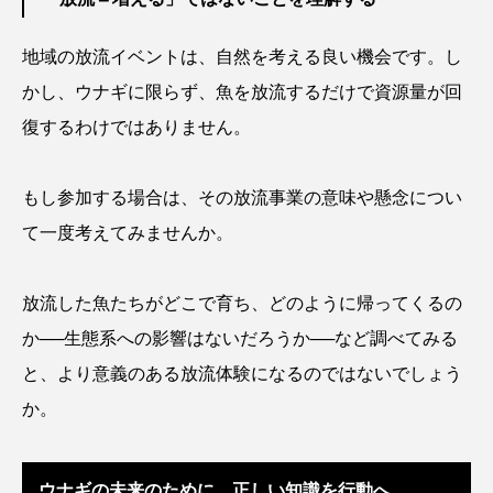
ウマヅラハギ
ウミウシ
エイ
地域の放流イベントは、自然を考える良い機会です。し
エゾアイナメ
オオカミウオ
かし、ウナギに限らず、魚を放流するだけで資源量が回
オオグソクムシ
オオサンショウウオ
復するわけではありません。
オショロコマ
オスカー
オタリア
もし参加する場合は、その放流事業の意味や懸念につい
オットセイ
オニヒトデ
オワンクラゲ
て一度考えてみませんか。
オーストラリア
カイエビ
カイギュウ
放流した魚たちがどこで育ち、どのように帰ってくるの
カイロウドウケツ
カイワリ
か──生態系への影響はないだろうか──など調べてみる
と、より意義のある放流体験になるのではないでしょう
カエルアンコウ
カガミガイ
カキ
か。
カクレクマノミ
カゴカマス
カジカ
ウナギの未来のために、正しい知識を行動へ
カタボシイワシ
カツオ
カニ