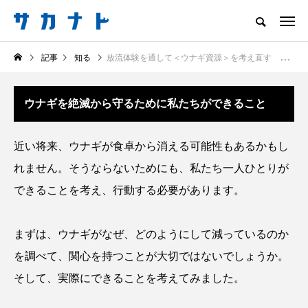
サカナをもっと好きになる
記事
知る
放流体験を通して＜ウナギ資源＞を考え直す 日本の食文化「土用の丑の日」の裏で起きていること
知る
食べる
楽しむ
創る
ウナギを絶滅から守るために私たちができること
注目記事
サカナを知ろう
近い将来、ウナギが食卓から消える可能性もあるかもし
食べる
創る
れません。そうならないためにも、私たち一人ひとりが
できることを考え、行動する必要があります。
まずは、ウナギがなぜ、どのようにして減っているのか
を調べて、関心を持つことが大切ではないでしょうか。
そして、実際にできることを考えてみました。
＜ツバメウオ＞は意外
意外と簡単！ 100均で
と美味しい！ “でかい
買った道具で＜魚のは