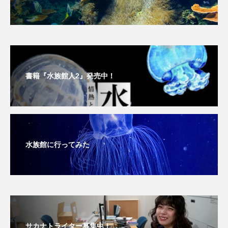
ヤマトヌマエビ
ヤマメ
ヤミヨキセワタ
ユウゼン
ユウレイクラゲ
ユカタハタ
ユメタチモドキ
ヨウラククラゲ
ヨコエビ
書籍『水族館人2』発売中！
ヨツメウオ
ラブカ
ラムサール条約
リュウセイクラゲ
レシピ
水族館に行ってみた
ロックシュリンプ
ワカサギ
ワカメ
ワタカ
ワニ
ワレカラ
下田海中水族館
世界遺産
両生類
交雑
企画
伝承
伝統料理
サカナトライター募集中！