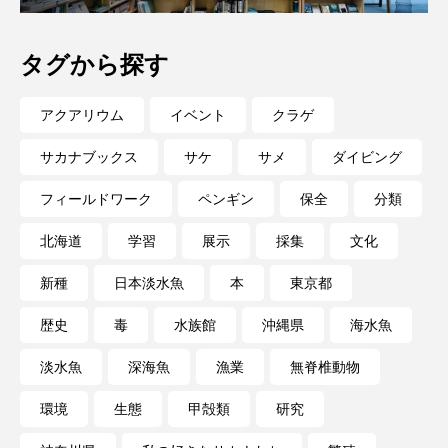
大分県
天然記念物
奈良県
タグから探す
宍道湖自然館ゴビウス
宮古島
寄生
寄生虫
対馬
寿司
小樽
アクアリウム
イベント
クラゲ
サカナブックス
サケ
サメ
ダイビング
屈斜路湖
岩手県
市場
フィールドワーク
ペンギン
保全
分類
市立しものせき水族館・海響館
干支
干潟
北海道
学習
展示
採集
文化
幻魚
幼体
幼生
幼魚
新種
日本淡水魚
本
東京都
幼魚水族館
広島もとまち水族館
形態
歴史
毒
水族館
沖縄県
海水魚
微生物
採集
撮影
擬態
文化
淡水魚
深海魚
漁業
無脊椎動物
文学
料理
新海生物
新潟市
環境
生態
甲殻類
研究
旅行
日本固有種
旬
書籍