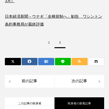
3月）
ゴトウタゴガエル
ゴマフアザラシ
ゴリ
ゴンズイ
ゴールデンジェリーフィッシュ
日本経済新聞－ウナギ「全種規制へ」勧告 ワシントン
条約事務局が最終評価
サカナアパートメント
サカナブックス
サクラアジ
サクラエビ
サクラダンゴウオ
1
2
サクラマス
サケ
サザエ
サツオミシマ
サバ
サビウツボ
サブカルチャー
サメ
サヨリ
前の記事
次の記事
サルシアクラゲ
サルパ
サワガニ
サンゴ
サンショウウオ
サンマ
この記事の執筆者
執筆者の新着記事
サーモン
ザトウクジラ
シクリッド