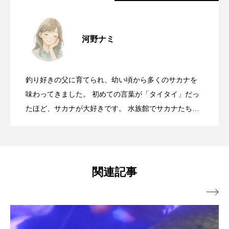
お正月に食べたい縁起物＜ナマコ＞ お
2026.01.03
シコロサンゴ
シトウズクラゲ
シマハギ
河野ナミ
シャコガイ
シュレーゲルアオガエル
可愛いだけではない＜ラッコ＞ 実は
2025.12.05
せち料理に含まれる理由は「形状」？
シラウオ
シロウオ
シログチ
釣り好きの父に育てられ、幼い頃から多くのサカナを
九州では「アラカブ」と呼ぶ「カサ
2025.12.03
「生態系上の重要な生物」って知って
味わってきました。 初めての言葉が「タイタイ」だっ
シロザケ
シロワニ
ジンベエザメ
たほど、サカナが大好きです。 水族館でサカナたちを
スクミリンゴガイ
スズキ
スッポン
眺めるのも癒しの時間です。 サカナの魅力をたくさん
ゴ」 ＜海の美容液＞とも言える栄養満
た？
の方にお伝えしていけるような記事を書いていこうと
スナモグリ
スベスベマンジュウガニ
思います！
点の魚【私の好きなサカナたち】
関連記事
スルメイカ
ズワイガニ
セイウチ

センニンガジ
ソウギョ
ソウダガツオ
ソトオリイワシ
ソラスズメダイ