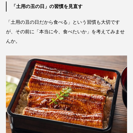
鰭”が特徴的な魚を実
く製＞を作ってみた
「土用の丑の日」の習慣を見直す
際に食べてみた
夏休みの自由研究にい
ト
椎名まさ
みのり
かが？
と
2026.06.02
2026.08.05
「土用の丑の日だから食べる」という習慣も大切です
が、その前に「本当に今、食べたいか」を考えてみませ
キーワードから探す
んか。
かんぱち
わたしと水族館
アイゴ
アイナメ
アオウオ
アオザメ
アオリイカ
アカアジ
アカカサゴ
アカクラゲ
アカザ
アカハタ
アカムツ
アカメ
アクアリウム
アサヒガニ
アザアシ
アシカ
アジ