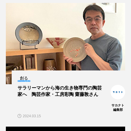
ノロゲンゲ
ハス
ハゼ
ハタタテダイ
ハタハタ
ハダカゾウクラゲ
ハナゴンドウ
ハナシャコ
ハナダイ
ハナビラウオ
ハナミノカサゴ
ハブクラゲ
ハリヨ
バイオロギング
バショウカジキ
創る
バンドウイルカ
ヒゲソリダイ
ヒゲダイ
サラリーマンから海の生き物専門の陶芸
家へ 陶芸作家・工房彩陶 齋藤敦さん
ヒドラ
ヒメマス
ヒラマサ
ヒラメ
サカナト
編集部
ビワマス
ピラルクー
フィールド
2024.03.15
フエダイ
フエフキダイ
フグ
フナ