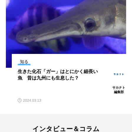
タイコウチ
タイドプール
タカエビ
タカラガイ
タガメ
タコ
タコクラゲ
タコブネ
タチウオ
タナゴ
タラバガニ
ダイオウイカ
ダイオウカサゴ
知る
ダイサギ
ダンゴウオ
チゴガニ
チヌ
生きた化石「ガー」はとにかく細長い
魚 昔は九州にも生息した？
チョウクラゲ
チョウザメ
サカナト
編集部
チリメンモンスター
チンアナゴ
2024.03.13
ツキヒハナダイ
テナガエビ
デンキウナギ
トゲウオ
トド
トラウツボ
トラフグ
インタビュー＆コラム