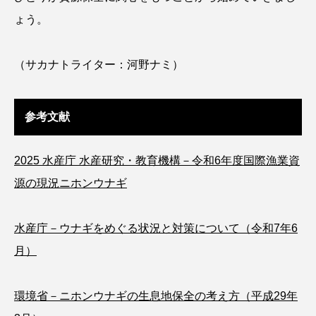
ょう。
クロツラヘラサギ
クロマグロ
グッピー
グラミー
グルクン
ケブカガニ
ケラ
（サカナトライター：河野ナミ）
ケープペンギン
ゲンゴロウ
コイ
参考文献
コウテイペンギン
コオイムシ
コガタペンギン
コガネスズメダイ
2025 水産庁 水産研究・教育機構－令和6年度国際漁業資
源の現況ニホンウナギ
コクチバス
コクレン
コチ
コトクラゲ
コノシロ
コバンザメ
水産庁－ウナギをめぐる状況と対策について（令和7年6
月）
コブシメ
コブダイ
コメツキガニ
コモレビクラゲ
コモンイトギンポ
環境省－ニホンウナギの生息地保全の考え方（平成29年