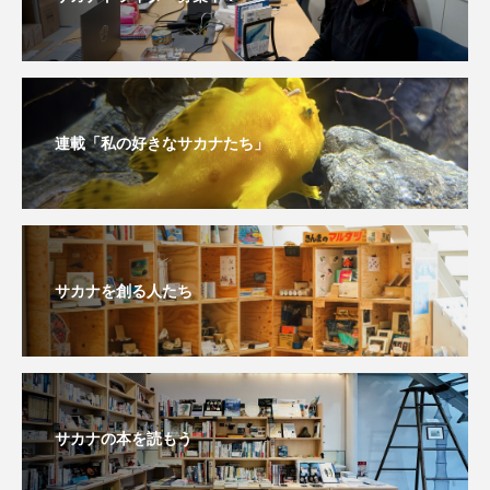
保全
健康
八景島シーパラダイス
共生
分析
分類
刺胞動物
剥製
動物園
化石
北の大地の水族館
連載「私の好きなサカナたち」
北極
医療
南極大陸
同定
名古屋港水族館
哺乳類
商品
サカナを創る人たち
四万十川
四万十川学遊館あきついお
四国
四国水族館
図鑑
固有亜種
固有種
在来生物
地域名
城崎マリンワールド
サカナの本を読もう
夏
外来生物
外来種
外来魚