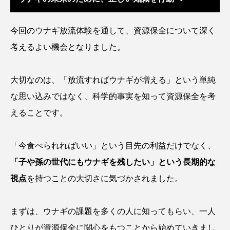
カブトエビ
カブトクラゲ
カミクラゲ
今回のウナギ放流体験を通して、資源保全について深く
考えるよい機会となりました。
カレイ
カワウソ
カワハギ
カワバタモロコ
カワムツ
ガラ・ルファ
大切なのは、「放流すればウナギが増える」という単純
な思い込みではなく、科学的事実を知って資源保全を考
キジハタ
キス
キチヌ
キヌバリ
えることです。
キビナゴ
キュウリエソ
キンメダイ
「今食べられればいい」という目先の利益だけでなく、
ギギ
ギンザケ
ギンザメ
クエ
「子や孫の世代にもウナギを残したい」という長期的な
クサガメ
クジラ
クニマス
クマノミ
視点
を持つことの大切さに気づかされました。
クモギンポ
クラゲ
クルマエビ
まずは、ウナギの課題を多くの人に知ってもらい、一人
クロスジギンポ
クロソイ
クロダイ
ひとりが資源保全に関心をもつことから始めていきまし