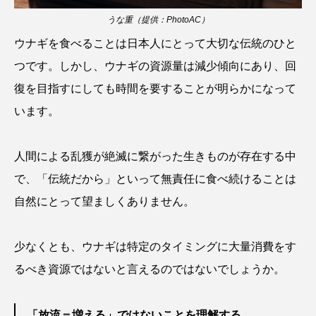
うな重（提供：PhotoAC）
アッキガイ
アナゴ
アブラツノザメ
ウナギを食べることは日本人にとって大切な伝統のひと
アブラボテ
アマガエル
アマゴ
つです。しかし、ウナギの資源量は減少傾向にあり、回
復を目指すにしても時間を要することが明らかになって
アマダイ
アミメハギ
アメリカザリガニ
います。
アユ
アリアケギバチ
アリゲーターガー
人間による乱獲が絶滅に繋がった生きものが存在する中
アンコウ
イカ
イカナゴ
イクラ
で、「伝統だから」といって無責任に食べ続けることは
イッカク
イトウ
イトヒキアジ
自然にとって望ましくありません。
イトヨリダイ
イモリ
イラスト
少なくとも、ウナギは特定のタイミングに大量消費をす
イリエワニ
イワナ
インドネシア
るべき資源ではないと言えるのではないでしょうか。
ウツボ
ウナギ
ウバザメ
「放流＝増える」ではないことを理解する