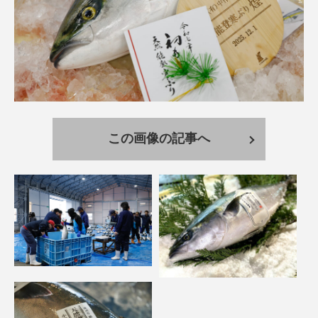
鰭”が特徴的な魚を実
く製＞を作ってみた
際に食べてみた
夏休みの自由研究にい
ト
椎名まさ
みのり
かが？
と
2026.06.02
2026.08.05
キーワードから探す
かんぱち
わたしと水族館
アイゴ
この画像の記事へ
アイナメ
アオウオ
アオザメ
アオリイカ
アカアジ
アカカサゴ
アカクラゲ
アカザ
アカハタ
アカムツ
アカメ
アクアリウム
アサヒガニ
アザアシ
アシカ
アジ