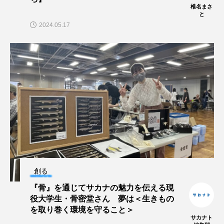
ゴトウタゴガエル
ゴマフアザラシ
ゴリ
椎名まさ
と
2024.05.17
ゴンズイ
ゴールデンジェリーフィッシュ
サカナアパートメント
サカナブックス
サクラアジ
サクラエビ
サクラダンゴウオ
サクラマス
サケ
サザエ
サツオミシマ
サバ
サビウツボ
サブカルチャー
サメ
サヨリ
創る
サルシアクラゲ
サルパ
サワガニ
『骨』を通じてサカナの魅力を伝える現
役大学生・骨密堂さん 夢は＜生きもの
サンゴ
サンショウウオ
サンマ
を取り巻く環境を守ること＞
サカナト
サーモン
ザトウクジラ
シクリッド