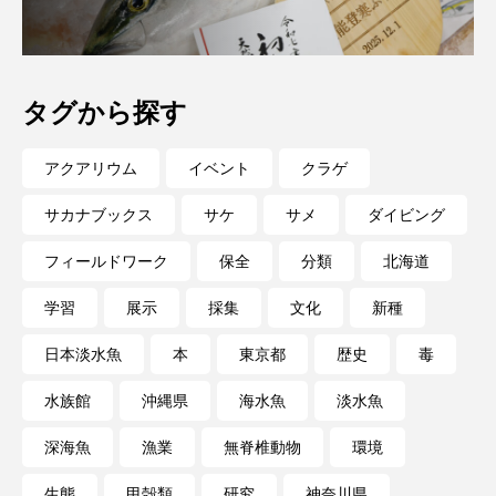
マテガイ
ミカヅキノエボシ
ミナミギンガメアジ
ミナミヌマエビ
タグから探す
ミナミハタンポ
ミナミメダカ
アクアリウム
イベント
クラゲ
ミンククジラ
ムチカラマツ
ムツ
サカナブックス
サケ
サメ
ダイビング
メカジキ
メガロドン
メギス
フィールドワーク
保全
分類
北海道
メコン川
メゴチ
メジナ
メヌケ
学習
展示
採集
文化
新種
メバル
メンダコ
モクズガニ
モツゴ
日本淡水魚
本
東京都
歴史
毒
モノノケトンガリサカタザメ
モリアオガエル
水族館
沖縄県
海水魚
淡水魚
モンツキハギ
ヤコウガイ
ヤゴ
深海魚
漁業
無脊椎動物
環境
生態
甲殻類
研究
神奈川県
ヤッコ
ヤドカリ
ヤマトシマドジョウ