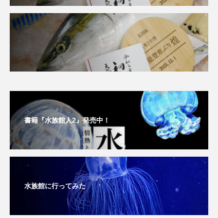
タイコウチ
タイドプール
タカエビ
タカラガイ
タガメ
タコ
タコクラゲ
タコブネ
タチウオ
タナゴ
タラバガニ
ダイオウイカ
ダイオウカサゴ
ダイサギ
ダンゴウオ
チゴガニ
チヌ
書籍『水族館人2』発売中！
チョウクラゲ
チョウザメ
チリメンモンスター
チンアナゴ
ツキヒハナダイ
テナガエビ
デンキウナギ
水族館に行ってみた
トゲウオ
トド
トラウツボ
トラフグ