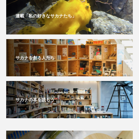
ノロゲンゲ
ハス
ハゼ
ハタタテダイ
連載「私の好きなサカナたち」
ハタハタ
ハダカゾウクラゲ
ハナゴンドウ
ハナシャコ
ハナダイ
ハナビラウオ
サカナを創る人たち
ハナミノカサゴ
ハブクラゲ
ハリヨ
バイオロギング
バショウカジキ
バンドウイルカ
ヒゲソリダイ
ヒゲダイ
サカナの本を読もう
ヒドラ
ヒメマス
ヒラマサ
ヒラメ
ビワマス
ピラルクー
フィールド
フエダイ
フエフキダイ
フグ
フナ