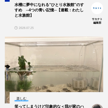
水槽に夢中になれる“ひとり水族館”のす
すめ ─4つの青い記憶─【連載：わたし
カブトエビ
カブトクラゲ
カミクラゲ
と水族館】
サカナト
カレイ
カワウソ
カワハギ
編集部
2026.07.25
カワバタモロコ
カワムツ
ガラ・ルファ
キジハタ
キス
キチヌ
キヌバリ
キビナゴ
キュウリエソ
キンメダイ
ギギ
ギンザケ
ギンザメ
クエ
クサガメ
クジラ
クニマス
クマノミ
クモギンポ
クラゲ
クルマエビ
楽しむ
クロスジギンポ
クロソイ
クロダイ
笑ってしまうけど印象的な＜我が家のハ