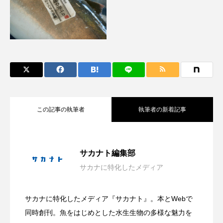
アッキガイ
アナゴ
アブラツノザメ
アブラボテ
アマガエル
アマゴ
アマダイ
アミメハギ
アメリカザリガニ
アユ
アリアケギバチ
アリゲーターガー
この記事の執筆者
執筆者の新着記事
アンコウ
イカ
イカナゴ
イクラ
イッカク
イトウ
イトヒキアジ
「推し動物イラスト展」作品募集中 伊
2026.08.06
サカナト編集部
イトヨリダイ
イモリ
イラスト
サカナに特化したメディア
ホラー要素を含む夏らしい展示？ 四国
2026.08.06
勢シーパラダイス館内で10月から展示
イリエワニ
イワナ
インドネシア
サカナに特化したメディア『サカナト』。本とWebで
ウツボ
ウナギ
ウバザメ
沖縄県恩納村で＜繁殖イソギンチャク＞
2026.08.05
水族館で企画展「潜入！海の有毒生物研
同時創刊。魚をはじめとした水生生物の多様な魅力を
【三重県伊勢市】