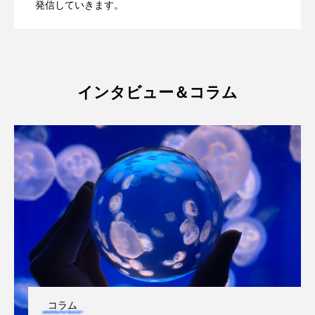
発信していきます。
ウマヅラハギ
ウミウシ
エイ
の定着を確認！ ＜瀬良垣島・クマノミ育
究所」開催中【香川県宇多津町】
エゾアイナメ
オオカミウオ
オオグソクムシ
オオサンショウウオ
成プロジェクト＞前進
インタビュー＆コラム
オショロコマ
オスカー
オタリア
オットセイ
オニヒトデ
オワンクラゲ
オーストラリア
カイエビ
カイギュウ
カイロウドウケツ
カイワリ
カエルアンコウ
カガミガイ
カキ
カクレクマノミ
カゴカマス
カジカ
コラム
カタボシイワシ
カツオ
カニ