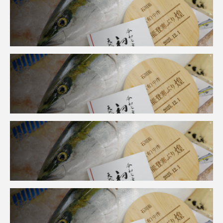
ブックレビュー
ブリ
ブルーカーボン
プライドフィッシュ
プランクトン
ヘラヤガラ
ベタ
ベニザケ
ベラ
ホウネンエビ
ホウボウ
ホタテ
ホタルイカ
ホッキガイ
ホッケ
ホテイウオ
ホネガイ
ホホジロザメ
ホヤ
ホンモロコ
ポットベリーシーホース
マアジ
マイクロプラスチック
マグロ
マス
マダイ
マダコ
マダラ