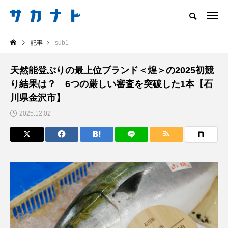
サカナをもっと好きになる
記事
sub1
知る
食べる
楽しむ
創る
天然能登ぶりの最上位ブランド＜煌＞の2025初競
注目記事
り結果は？ 6つの厳しい審査を突破した1本【石
サカナを知ろう
川県金沢市】
食べる
創る
2025.12.02
＜ツバメウオ＞は意外
意外と簡単！ 100均で
と美味しい！ “でかい
買った道具で＜魚のは