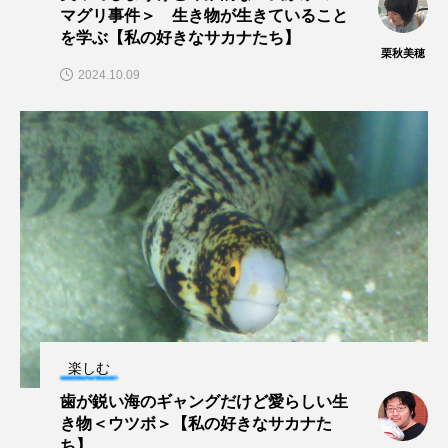
マグリ事件＞ 生き物が生きていること
クロツラヘラサギ
クロマグロ
グッピー
を学ぶ【私の好きなサカナたち】
栗秋美穂
2024.10.09
グラミー
グルクン
ケブカガニ
ケラ
ケープペンギン
ゲンゴロウ
コイ
コウテイペンギン
コオイムシ
コガタペンギン
コガネスズメダイ
コクチバス
コクレン
コチ
コトクラゲ
コノシロ
コバンザメ
コブシメ
コブダイ
コメツキガニ
楽しむ
歯が鋭い海のギャングだけど愛らしい生
コモレビクラゲ
コモンイトギンポ
き物＜ウツボ＞【私の好きなサカナた
ち】