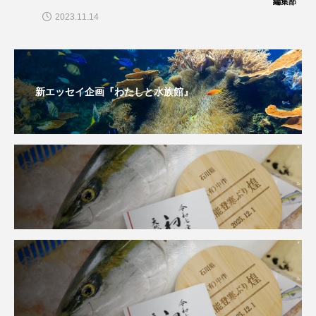
編集部
2023.11.14
シコロサンゴ
シトウズクラゲ
シマハギ
シャコガイ
シュレーゲルアオガエル
新エッセイ企画『わたしと水族館』
シラウオ
シロウオ
シログチ
シロザケ
シロワニ
ジンベエザメ
スクミリンゴガイ
スズキ
スッポン
スナモグリ
スベスベマンジュウガニ
スルメイカ
ズワイガニ
セイウチ
センニンガジ
ソウギョ
ソウダガツオ
ソトオリイワシ
ソラスズメダイ