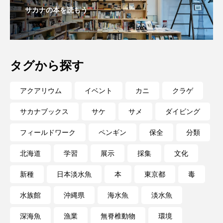
大分県
天然記念物
奈良県
サカナの本を読もう
宍道湖自然館ゴビウス
宮古島
寄生
寄生虫
対馬
寿司
小樽
タグから探す
屈斜路湖
岩手県
市場
アクアリウム
イベント
カニ
クラゲ
市立しものせき水族館・海響館
干支
干潟
サカナブックス
サケ
サメ
ダイビング
幻魚
幼体
幼生
幼魚
フィールドワーク
ペンギン
保全
分類
幼魚水族館
広島もとまち水族館
形態
北海道
学習
展示
採集
文化
新種
日本淡水魚
本
東京都
毒
微生物
採集
撮影
擬態
文化
水族館
沖縄県
海水魚
淡水魚
文学
料理
新海生物
新潟市
深海魚
漁業
無脊椎動物
環境
旅行
日本固有種
旬
書籍