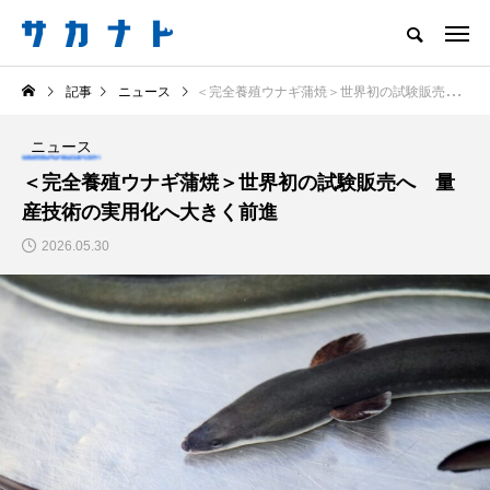
サカナをもっと好きになる
記事
ニュース
＜完全養殖ウナギ蒲焼＞世界初の試験販売へ 量産技術の実用化へ大きく前進
知る
食べる
楽しむ
創る
ニュース
注目記事
＜完全養殖ウナギ蒲焼＞世界初の試験販売へ 量
サカナを知ろう
産技術の実用化へ大きく前進
食べる
創る
2026.05.30
＜ツバメウオ＞は意外
＜なぜ釣り人は魚拓を
と美味しい！ “でかい
とるのか？＞ 魚拓が