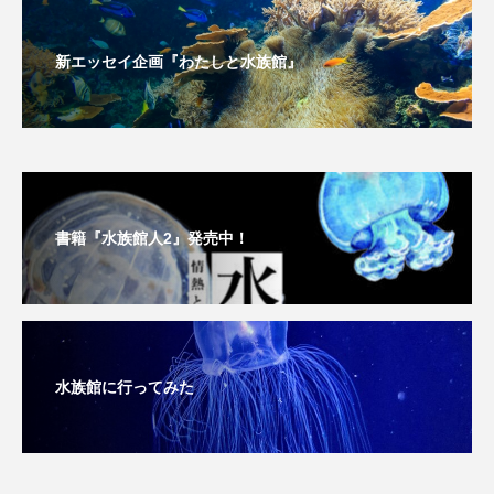
ヤマトヌマエビ
ヤマメ
ヤミヨキセワタ
新エッセイ企画『わたしと水族館』
ユウゼン
ユウレイクラゲ
ユカタハタ
ユメタチモドキ
ヨウラククラゲ
ヨコエビ
ヨツメウオ
ラブカ
ラムサール条約
書籍『水族館人2』発売中！
リュウセイクラゲ
レシピ
ロックシュリンプ
ワカサギ
ワカメ
ワタカ
ワニ
ワレカラ
水族館に行ってみた
下田海中水族館
世界遺産
両生類
交雑
企画
伝承
伝統料理