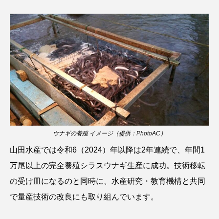
ウマヅラハギ
ウミウシ
エイ
エゾアイナメ
エッセイ
オオカミウオ
オオグソクムシ
オオサンショウウオ
オショロコマ
オスカー
オタリア
オットセイ
オニヒトデ
オワンクラゲ
オーストラリア
カイエビ
カイギュウ
ウナギの養殖 イメージ（提供：PhotoAC）
カイロウドウケツ
カイワリ
山田水産では令和6（2024）年以降は2年連続で、年間1
万尾以上の完全養殖シラスウナギ生産に成功。技術移転
カエルアンコウ
カガミガイ
カキ
の受け皿になるのと同時に、水産研究・教育機構と共同
カクレクマノミ
カゴカマス
カジカ
で量産技術の改良にも取り組んでいます。
カタボシイワシ
カツオ
カニ