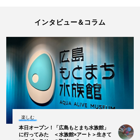
トラフザメ
トラフシャコ
トンボ
ドキュメンタリー
ドジョウ
ドスイカ
インタビュー＆コラム
ドチザメ
ナマズ
ナンヨウブダイ
ナンヨウマンタ
ニギス
ニシキアナゴ
ニシキフウライウオ
ニシシマドジョウ
ニジハギ
ニジマス
ニセゴイシウツボ
ニフレル
ニホンカワウソ
ニホンザリガニ
ニホンナマズ
ニュウドウカジカ
楽しむ
ヌノサラシ
ヌマガエル
ヌマムツ
本日オープン！「広島もとまち水族館」
に行ってみた ＜水族館×アート＞生きて
ネコギギ
ネコザメ
ノコギリダイ