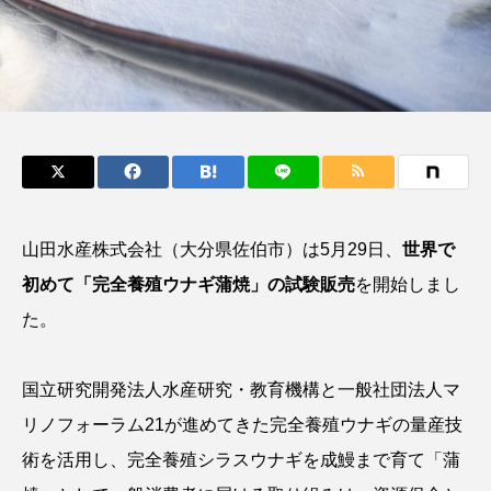
鰭”が特徴的な魚を実
もつ不思議な力──祖
際に食べてみた
父と子の魚拓からその
ト
椎名まさ
清水む
意味を問いなおす
と
み
2026.08.05
2026.08.09
キーワードから探す
おばま水族館
かんぱち
わたしと水族館
山田水産株式会社（大分県佐伯市）は5月29日、
世界で
アイゴ
アイナメ
アオウオ
アオザメ
初めて「完全養殖ウナギ蒲焼」の試験販売
を開始しまし
アオリイカ
アカアジ
アカカサゴ
た。
アカクラゲ
アカザ
アカハタ
国立研究開発法人水産研究・教育機構と一般社団法人マ
アカムツ
アカメ
アクアリウム
リノフォーラム21が進めてきた完全養殖ウナギの量産技
術を活用し、完全養殖シラスウナギを成鰻まで育て「蒲
アサヒガニ
アザアシ
アシカ
アジ