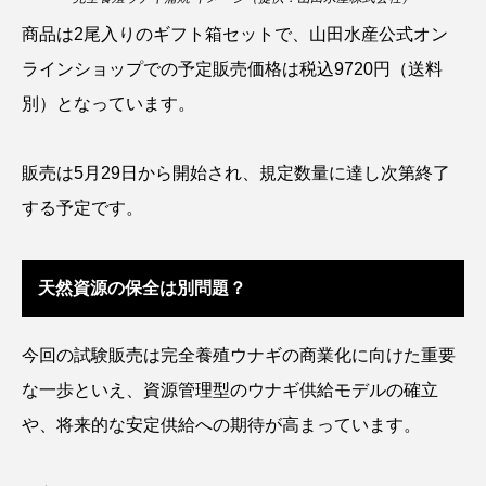
商品は2尾入りのギフト箱セットで、山田水産公式オン
クロツラヘラサギ
クロマグロ
グッピー
ラインショップでの予定販売価格は税込9720円（送料
グラミー
グルクン
ケブカガニ
ケラ
別）となっています。
ケープペンギン
ゲンゴロウ
コイ
販売は5月29日から開始され、規定数量に達し次第終了
コウテイペンギン
コオイムシ
する予定です。
コガタペンギン
コガネスズメダイ
天然資源の保全は別問題？
コクチバス
コクレン
コチ
コトクラゲ
コノシロ
コバンザメ
今回の試験販売は完全養殖ウナギの商業化に向けた重要
な一歩といえ、資源管理型のウナギ供給モデルの確立
コブシメ
コブダイ
コメツキガニ
や、将来的な安定供給への期待が高まっています。
コモレビクラゲ
コモンイトギンポ