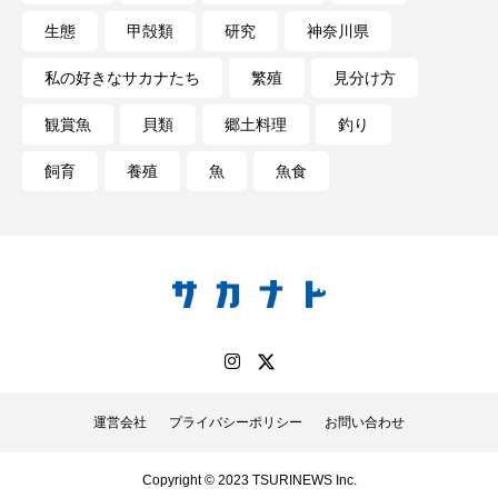
生態
甲殻類
研究
神奈川県
未利用魚
未来館
東京湾
栄養
私の好きなサカナたち
繁殖
見分け方
桂浜水族館
梅雨
棘皮動物
観賞魚
貝類
郷土料理
釣り
横浜開運水族館
正月
歴史
飼育
養殖
魚
魚食
死滅回遊魚
水
水族館
水族館人
水槽
水生昆虫
水生生物
汽水域
河川
沼津港深海水族館
法律
海
海きらら
海水魚
海洋
海洋環境
運営会社
プライバシーポリシー
お問い合わせ
海獣
海綿動物
海藻
海遊館
海鳥
液浸標本
淀川
淡水魚
Copyright © 2023 TSURINEWS Inc.