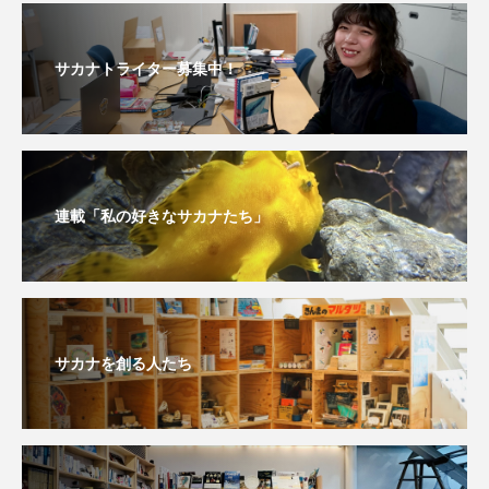
保全
健康
八景島シーパラダイス
サカナトライター募集中！
共生
分析
分類
刺胞動物
剥製
動物園
化石
北の大地の水族館
北極
医療
南極大陸
同定
連載「私の好きなサカナたち」
名古屋港水族館
哺乳類
商品
四万十川
四万十川学遊館あきついお
四国
四国水族館
図鑑
固有亜種
固有種
サカナを創る人たち
在来生物
地域名
城崎マリンワールド
夏
外来生物
外来種
外来魚