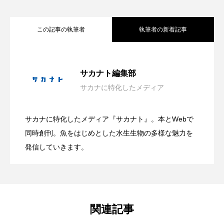
シコロサンゴ
シトウズクラゲ
シマハギ
この記事の執筆者
執筆者の新着記事
シャコガイ
シュレーゲルアオガエル
神戸須磨シーワールドが＜朝の観察プロ
2026.08.09
シラウオ
シロウオ
シログチ
サカナト編集部
サカナに特化したメディア
シロザケ
シロワニ
ジンベエザメ
日本近海の貝827種を収録した図鑑『新版
2026.08.09
グラム＞開始 生き物の健康管理を間近
サカナに特化したメディア『サカナト』。本とWebで
スクミリンゴガイ
スズキ
スッポン
有毒だけど透明感のある美しい姿？ 鴨
2026.08.09
日本の貝』発売 生態写真と標本写真を
同時創刊。魚をはじめとした水生生物の多様な魅力を
で観察？【兵庫県神戸市】
スナモグリ
スベスベマンジュウガニ
発信していきます。
川シーワールドが夏限定＜アンドンクラ
スルメイカ
ズワイガニ
セイウチ
掲載
センニンガジ
ソウギョ
ソウダガツオ
ゲ＞の展示開始【千葉県鴨川市】
関連記事
ソトオリイワシ
ソラスズメダイ