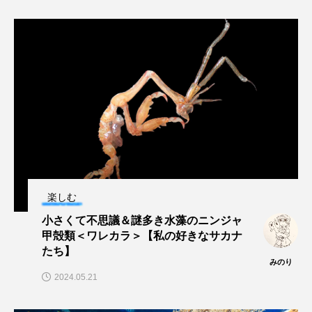
マテガイ
ミカヅキノエボシ
ミナミギンガメアジ
ミナミヌマエビ
ミナミハタンポ
ミナミメダカ
ミンククジラ
ムチカラマツ
ムツ
メカジキ
メガロドン
メギス
メコン川
メゴチ
メジナ
メヌケ
楽しむ
メバル
メンダコ
モクズガニ
モツゴ
小さくて不思議＆謎多き水藻のニンジャ
甲殻類＜ワレカラ＞【私の好きなサカナ
モノノケトンガリサカタザメ
モリアオガエル
たち】
みのり
モンツキハギ
ヤコウガイ
ヤゴ
2024.05.21
ヤッコ
ヤドカリ
ヤマトシマドジョウ