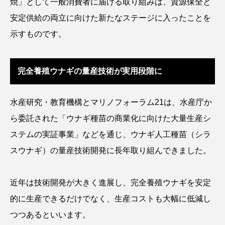
焼」として一般消費者に届ける取り組みは、資源保全と
アッキガイ
アナゴ
アブラツノザメ
安定供給の両立に向けた新たなステージに入ったことを
示すものです。
アブラボテ
アマガエル
アマゴ
アマダイ
アミメハギ
アメリカザリガニ
完全養殖ウナギの量産技術が実用段階に
アユ
アリアケギバチ
アリゲーターガー
水産研究・教育機構とマリノフォーラム21は、水産庁か
アンコウ
イカ
イカナゴ
イクラ
ら委託された「ウナギ種苗の商業化に向けた大量生産シ
ステムの実証事業」などを通じ、ウナギ人工種苗（シラ
イッカク
イトウ
イトヒキアジ
スウナギ）の量産技術開発に長年取り組んできました。
イトヨリダイ
イモリ
イラスト
近年は技術開発が大きく進展し、完全養殖ウナギを安定
イリエワニ
イワナ
インドネシア
的に生産できるだけでなく、生産コストも大幅に低減し
ウツボ
ウナギ
ウバザメ
つつあるといいます。