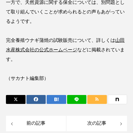
一方で、天然資源に関する保全については、別問題とし
ゴトウタゴガエル
ゴマフアザラシ
ゴリ
て取り組んでいくことが求められるとの声もあがってい
ゴンズイ
ゴールデンジェリーフィッシュ
るようです。
サカナアパートメント
サカナブックス
完全養殖ウナギ蒲焼の試験販売について、詳しくは
山田
サクラアジ
サクラエビ
サクラダンゴウオ
水産株式会社の公式ホームページ
などに掲載されていま
す。
サクラマス
サケ
サザエ
サツオミシマ
サバ
サビウツボ
（サカナト編集部）
サブカルチャー
サメ
サヨリ
サルシアクラゲ
サルパ
サワガニ
サンゴ
サンショウウオ
サンマ
前の記事
次の記事
サーモン
ザトウクジラ
シクリッド