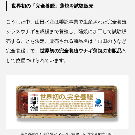
世界初の「完全養鰻」蒲焼を試験販売
カブトエビ
カブトクラゲ
カミクラゲ
こうした中、山田水産は委託事業で生産された完全養殖
カレイ
カワウソ
カワハギ
シラスウナギを成鰻まで養殖し、蒲焼に加工して試験販
売することを決定。販売される商品名は「山田のうなぎ
カワバタモロコ
カワムツ
ガラ・ルファ
完全養鰻」で、
世界初の完全養殖ウナギ蒲焼の市販品
と
キジハタ
キス
キチヌ
キヌバリ
して位置づけられています。
キビナゴ
キュウリエソ
キンメダイ
ギギ
ギンザケ
ギンザメ
クエ
クサガメ
クジラ
クニマス
クマノミ
クモギンポ
クラゲ
クルマエビ
クロスジギンポ
クロソイ
クロダイ
完全養殖ウナギ蒲焼 イメージ（提供：山田水産株式会社）