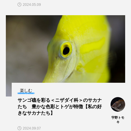
2024.05.09
ブックレビュー
ブリ
ブルーカーボン
プライドフィッシュ
プランクトン
ヘラヤガラ
ベタ
ベニザケ
ベラ
ホウネンエビ
ホウボウ
ホタテ
ホタルイカ
ホッキガイ
ホッケ
ホテイウオ
ホネガイ
ホホジロザメ
楽しむ
ホヤ
ホンモロコ
ポットベリーシーホース
サンゴ礁を彩る＜ニザダイ科＞のサカナ
たち 豊かな色彩とトゲが特徴【私の好
マアジ
マイクロプラスチック
マグロ
きなサカナたち】
宇野トモ
マス
マダイ
マダコ
マダラ
キ
2024.09.07