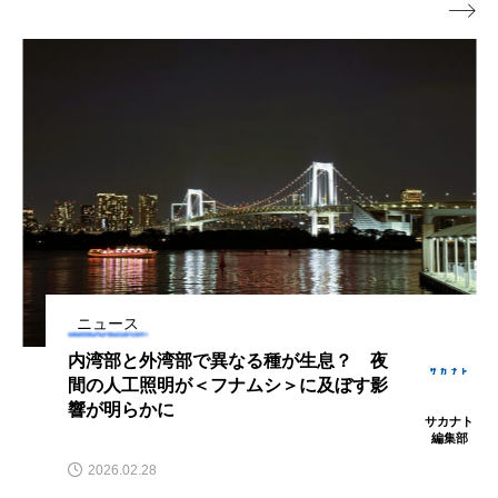

タイコウチ
タイドプール
タカエビ
タカラガイ
タガメ
タコ
タコクラゲ
タコブネ
タチウオ
タナゴ
タラバガニ
ダイオウイカ
ダイオウカサゴ
ダイサギ
ダンゴウオ
チゴガニ
チヌ
チョウクラゲ
チョウザメ
ニュース
チリメンモンスター
チンアナゴ
内湾部と外湾部で異なる種が生息？ 夜
間の人工照明が＜フナムシ＞に及ぼす影
ツキヒハナダイ
テナガエビ
デンキウナギ
響が明らかに
サカナト
編集部
トゲウオ
トド
トラウツボ
トラフグ
2026.02.28