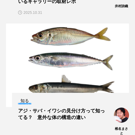
いるギャラリーの取材レポ
井村詩織
2025.10.31
ノロゲンゲ
ハス
ハゼ
ハタタテダイ
ハタハタ
ハダカゾウクラゲ
ハナゴンドウ
ハナシャコ
ハナダイ
ハナビラウオ
ハナミノカサゴ
ハブクラゲ
ハリヨ
バイオロギング
バショウカジキ
バンドウイルカ
ヒゲソリダイ
ヒゲダイ
知る
ヒドラ
ヒメマス
ヒラマサ
ヒラメ
アジ・サバ・イワシの見分け方って知っ
ビワマス
ピラルクー
フィールド
てる？ 意外な体の構造の違い
椎名まさ
フエダイ
フエフキダイ
フグ
フナ
と