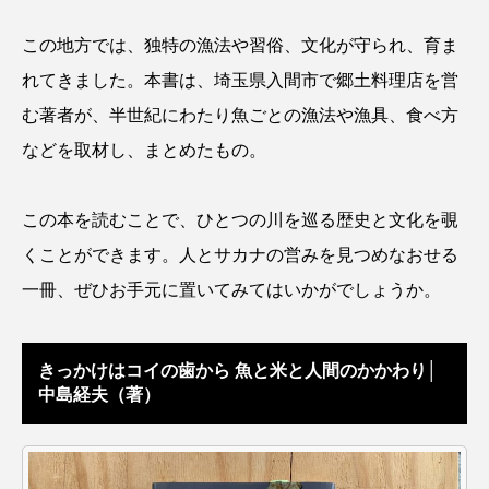
トラフザメ
トラフシャコ
トンボ
この地方では、独特の漁法や習俗、文化が守られ、育ま
ドキュメンタリー
ドジョウ
ドスイカ
れてきました。本書は、埼玉県入間市で郷土料理店を営
む著者が、半世紀にわたり魚ごとの漁法や漁具、食べ方
ドチザメ
ナマズ
ナンヨウブダイ
などを取材し、まとめたもの。
ナンヨウマンタ
ニギス
ニシキアナゴ
この本を読むことで、ひとつの川を巡る歴史と文化を覗
ニシキフウライウオ
ニシシマドジョウ
くことができます。人とサカナの営みを見つめなおせる
ニジハギ
ニジマス
ニセゴイシウツボ
一冊、ぜひお手元に置いてみてはいかがでしょうか。
ニフレル
ニホンカワウソ
ニホンザリガニ
きっかけはコイの歯から 魚と米と人間のかかわり│
ニホンナマズ
ニュウドウカジカ
中島経夫（著）
ヌノサラシ
ヌマガエル
ヌマムツ
ネコギギ
ネコザメ
ノコギリダイ