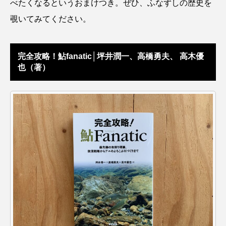
べたくなるというおまけつき。ぜひ、ふなずしの歴史を
ゴトウタゴガエル
ゴマフアザラシ
ゴリ
覗いてみてください。
ゴンズイ
ゴールデンジェリーフィッシュ
サカナアパートメント
サカナブックス
完全攻略！鮎fanatic│坪井潤一、高橋勇夫、 高木優
也（著）
サクラアジ
サクラエビ
サクラダンゴウオ
サクラマス
サケ
サザエ
サツオミシマ
サバ
サビウツボ
サブカルチャー
サメ
サヨリ
サルシアクラゲ
サルパ
サワガニ
サンゴ
サンショウウオ
サンマ
サーモン
ザトウクジラ
シクリッド