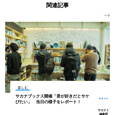
【千葉県鴨川市】
関連記事
ヤマトヌマエビ
ヤマメ
ヤミヨキセワタ

ユウゼン
ユウレイクラゲ
ユカタハタ
ユメタチモドキ
ヨウラククラゲ
ヨコエビ
ヨツメウオ
ラブカ
ラムサール条約
リュウセイクラゲ
レシピ
ロックシュリンプ
ワカサギ
ワカメ
ワタカ
ワニ
ワレカラ
楽しむ
サカナブックス開催「君が好きだとサケ
下田海中水族館
世界遺産
両生類
びたい」 当日の様子をレポート！
交雑
企画
伝承
伝統料理
サカナト
編集部