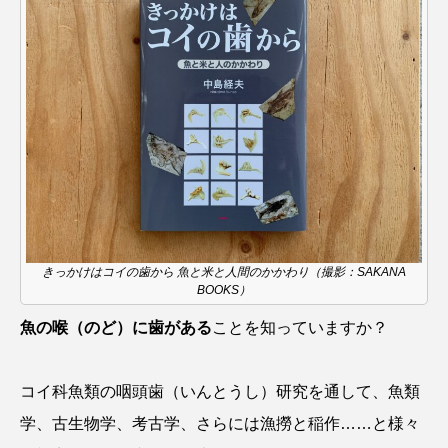
ノロゲンゲ
ハス
ハゼ
ハタタテダイ
ハタハタ
ハダカゾウクラゲ
ハナゴンドウ
ハナシャコ
ハナダイ
ハナビラウオ
ハナミノカサゴ
ハブクラゲ
ハリヨ
バイオロギング
バショウカジキ
きっかけはコイの歯から 魚と米と人間のかかわり（撮影：SAKANA
バンドウイルカ
ヒゲソリダイ
ヒゲダイ
BOOKS）
魚の喉（のど）に歯がある
ことを知っていますか？
ヒドラ
ヒメマス
ヒラマサ
ヒラメ
ビワマス
ピラルクー
フィールド
コイ科魚類の咽頭歯（いんとうし）研究を通して、魚類
学、古生物学、考古学、さらには漁撈と稲作……と様々
フエダイ
フエフキダイ
フグ
フナ