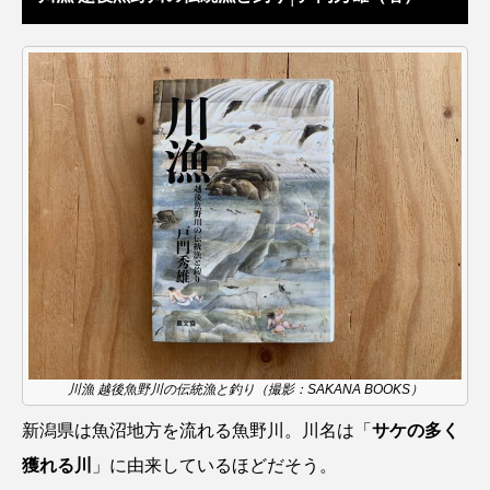
タイコウチ
タイドプール
タカエビ
タカラガイ
タガメ
タコ
タコクラゲ
タコブネ
タチウオ
タナゴ
タラバガニ
ダイオウイカ
ダイオウカサゴ
ダイサギ
ダンゴウオ
チゴガニ
チヌ
チョウクラゲ
チョウザメ
チリメンモンスター
チンアナゴ
川漁 越後魚野川の伝統漁と釣り（撮影：SAKANA BOOKS）
ツキヒハナダイ
テナガエビ
デンキウナギ
新潟県は魚沼地方を流れる魚野川。川名は「
サケの多く
トゲウオ
トド
トラウツボ
トラフグ
獲れる川
」に由来しているほどだそう。