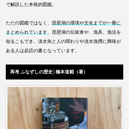
で解説した本格的図鑑。
カブトエビ
カブトクラゲ
カミクラゲ
ただの図鑑ではなく、
琵琶湖の環境や文化までが一冊に
カレイ
カワウソ
カワハギ
まとめられています
。琵琶湖の伝統食や、漁具、漁法を
カワバタモロコ
カワムツ
ガラ・ルファ
知るこもでき、淡水魚と人の関わりや淡水漁撈に興味が
ある人は必読の書となっています。
キジハタ
キス
キチヌ
キヌバリ
キビナゴ
キュウリエソ
キンメダイ
再考 ふなずしの歴史│橋本道範（著）
ギギ
ギンザケ
ギンザメ
クエ
クサガメ
クジラ
クニマス
クマノミ
クモギンポ
クラゲ
クルマエビ
クロスジギンポ
クロソイ
クロダイ