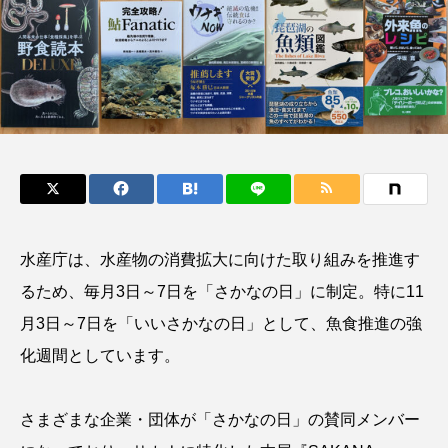
鰭”が特徴的な魚を実
く製＞を作ってみた
際に食べてみた
夏休みの自由研究にい
ト
椎名まさ
みのり
かが？
と
2026.06.02
2026.08.05
キーワードから探す
かんぱち
わたしと水族館
アイゴ
アイナメ
アオウオ
アオザメ
水産庁は、水産物の消費拡大に向けた取り組みを推進す
アオリイカ
アカアジ
アカカサゴ
るため、毎月3日～7日を「さかなの日」に制定。特に11
月3日～7日を「いいさかなの日」として、魚食推進の強
アカクラゲ
アカザ
アカハタ
化週間としています。
アカムツ
アカメ
アクアリウム
さまざまな企業・団体が「さかなの日」の賛同メンバー
アサヒガニ
アザアシ
アシカ
アジ