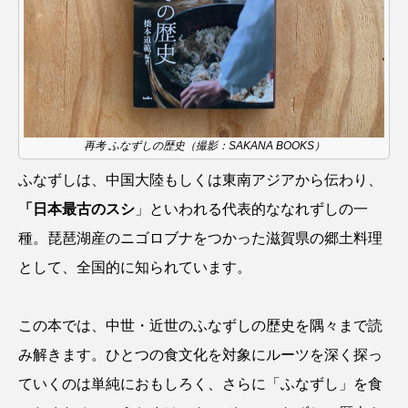
クロツラヘラサギ
クロマグロ
グッピー
グラミー
グルクン
ケブカガニ
ケラ
ケープペンギン
ゲンゴロウ
コイ
再考 ふなずしの歴史（撮影：SAKANA BOOKS）
コウテイペンギン
コオイムシ
ふなずしは、中国大陸もしくは東南アジアから伝わり、
コガタペンギン
コガネスズメダイ
「日本最古のスシ
」といわれる代表的ななれずしの一
種。琵琶湖産のニゴロブナをつかった滋賀県の郷土料理
コクチバス
コクレン
コチ
として、全国的に知られています。
コトクラゲ
コノシロ
コバンザメ
この本では、中世・近世のふなずしの歴史を隅々まで読
コブシメ
コブダイ
コメツキガニ
み解きます。ひとつの食文化を対象にルーツを深く探っ
コモレビクラゲ
コモンイトギンポ
ていくのは単純におもしろく、さらに「ふなずし」を食