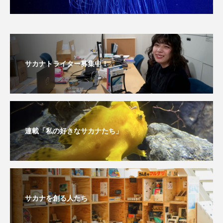
長崎ペンギン水族館
開発
雑貨
雷魚
青森県
頭足類
食中毒
食文化
サカナトライター募集中！
飼育
骨
高知県
魚介類
魚卵
魚食
鯛の鯛
鯨類
鰭脚類
鳥羽水族館
鴨川シーワールド
連載「私の好きなサカナたち」
サカナを創る人たち