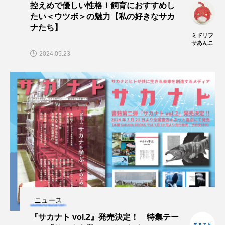
控えめで優しい性格！飼育におすすめし
大分県
天然記念物
奈良県
たい＜ウツボ＞の魅力【私の好きなサカ
ナたち】
宍道湖自然館ゴビウス
宮古島
寄生
ミドリフ
サあんこ
2024.05.23
寄生虫
対馬
寿司
小樽
屈斜路湖
岩手県
市場
市立しものせき水族館・海響館
干支
干潟
幻魚
幼体
幼生
幼魚
幼魚水族館
広島もとまち水族館
形態
微生物
採集
撮影
擬態
文化
文学
料理
新海生物
新潟市
ニュース
『サカナト vol.2』発売決定！ 特集テー
旅行
日本固有種
旬
書籍