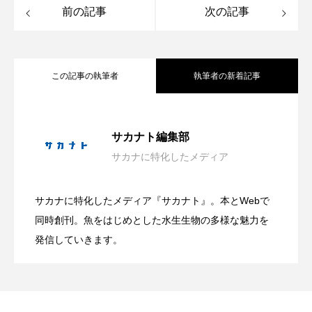
マテガイ
ミカヅキノエボシ
前の記事
次の記事
ミナミギンガメアジ
ミナミヌマエビ
この記事の執筆者
執筆者の新着記事
ミナミハタンポ
ミナミメダカ
ミンククジラ
ムチカラマツ
ムツ
ホラー要素を含む夏らしい展示？ 四国
2026.08.06
サカナト編集部
メカジキ
メガロドン
メギス
サカナに特化したメディア
沖縄県恩納村で＜繁殖イソギンチャク＞
2026.08.05
水族館で企画展「潜入！海の有毒生物研
メコン川
メゴチ
メジナ
メヌケ
サカナに特化したメディア『サカナト』。本とWebで
メバル
メンダコ
モクズガニ
モツゴ
親子で海の生き物を学ぶ！ 鴨川シーワー
2026.08.05
の定着を確認！ ＜瀬良垣島・クマノミ育
同時創刊。魚をはじめとした水生生物の多様な魅力を
究所」開催中【香川県宇多津町】
発信していきます。
モノノケトンガリサカタザメ
モリアオガエル
ルドで「親子サマースクール」初開催
成プロジェクト＞前進
モンツキハギ
ヤコウガイ
ヤゴ
ヤッコ
ヤドカリ
ヤマトシマドジョウ