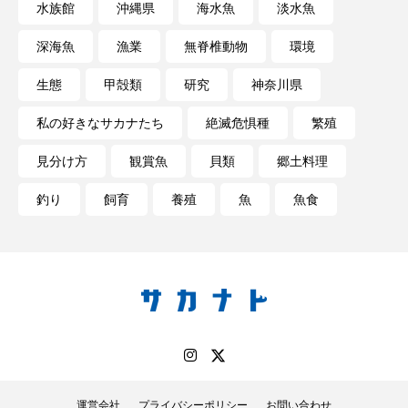
水族館
沖縄県
海水魚
淡水魚
深海魚
漁業
無脊椎動物
環境
生態
甲殻類
研究
神奈川県
私の好きなサカナたち
絶滅危惧種
繁殖
見分け方
観賞魚
貝類
郷土料理
釣り
飼育
養殖
魚
魚食
運営会社
プライバシーポリシー
お問い合わせ