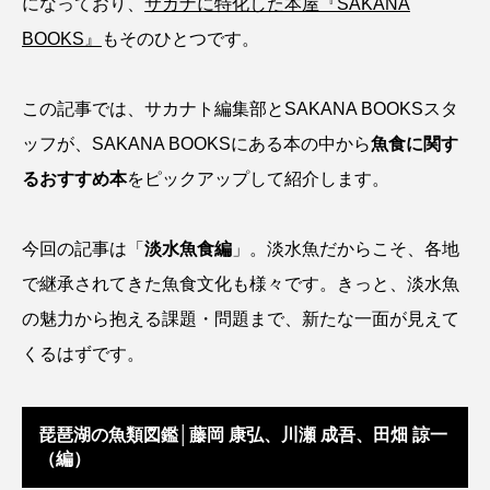
になっており、
サカナに特化した本屋『SAKANA
アッキガイ
アナゴ
アブラツノザメ
BOOKS』
もそのひとつです。
アブラボテ
アマガエル
アマゴ
この記事では、サカナト編集部とSAKANA BOOKSスタ
アマダイ
アミメハギ
アメリカザリガニ
ッフが、SAKANA BOOKSにある本の中から
魚食に関す
るおすすめ本
をピックアップして紹介します。
アユ
アリアケギバチ
アリゲーターガー
アンコウ
イカ
イカナゴ
イクラ
今回の記事は「
淡水魚食編
」。淡水魚だからこそ、各地
で継承されてきた魚食文化も様々です。
きっと、淡水魚
イッカク
イトウ
イトヒキアジ
の魅力から抱える課題・問題まで、
新たな一面が見えて
イトヨリダイ
イモリ
イラスト
くるはずです。
イリエワニ
イワナ
インドネシア
琵琶湖の魚類図鑑│藤岡 康弘、川瀬 成吾、田畑 諒一
ウツボ
ウナギ
ウバザメ
（編）