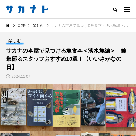
サカナをもっと好きになる
記事
楽しむ
サカナの本屋で見つける魚食本＜淡水魚編＞ 編集部＆スタッフおすすめ10選！【いいさかなの日】
知る
食べる
楽しむ
創る
楽しむ
注目記事
サカナの本屋で見つける魚食本＜淡水魚編＞ 編
サカナを知ろう
集部＆スタッフおすすめ10選！【いいさかなの
食べる
創る
日】
2024.11.07
＜ツバメウオ＞は意外
意外と簡単！ 100均で
と美味しい！ “でかい
買った道具で＜魚のは