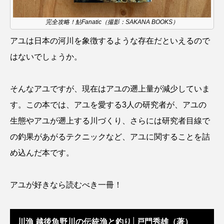
完全攻略！鮎Fanatic（撮影：SAKANA BOOKS）
シコロサンゴ
シトウズクラゲ
シマハギ
アユは日本の河川を象徴するような存在だといえるので
シャコガイ
シュレーゲルアオガエル
はないでしょうか。
シラウオ
シロウオ
シログチ
そんなアユですが、現在はアユの遡上量が減少していま
シロザケ
シロワニ
ジンベエザメ
す。この本では、アユを愛する3人の研究者が、アユの
スクミリンゴガイ
スズキ
スッポン
生態やアユが遡上する川づくり、さらには研究者目線で
の釣果があがるテクニックなど、アユに関することを詰
スナモグリ
スベスベマンジュウガニ
め込んだ本です。
スルメイカ
ズワイガニ
セイウチ
アユが好きなら読むべき一冊！
センニンガジ
ソウギョ
ソウダガツオ
ソトオリイワシ
ソラスズメダイ
川漁 越後魚野川の伝統漁と釣り│戸門秀雄（著）