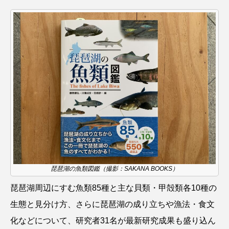
ウマヅラハギ
ウミウシ
エイ
エゾアイナメ
オオカミウオ
オオグソクムシ
オオサンショウウオ
オショロコマ
オスカー
オタリア
オットセイ
オニヒトデ
オワンクラゲ
オーストラリア
カイエビ
カイギュウ
カイロウドウケツ
カイワリ
琵琶湖の魚類図鑑（撮影：SAKANA BOOKS）
カエルアンコウ
カガミガイ
カキ
琵琶湖周辺にすむ魚類85種と主な貝類・甲殻類各10種の
カクレクマノミ
カゴカマス
カジカ
生態と見分け方、さらに琵琶湖の成り立ちや漁法・食文
化などについて、研究者31名が最新研究成果も盛り込ん
カタボシイワシ
カツオ
カニ