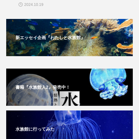
私の好きなサカナたち
稚魚
絶滅危惧種
2024.10.19
絶滅種
繁殖
繫殖
美ら海水族館
美容
群馬県
耳石
脊索動物
新エッセイ企画『わたしと水族館』
自然
自然保護
自由研究
葛西臨海公園
葛西臨海水族園
藻場
藻類
見分け方
観察
調査
書籍『水族館人2』発売中！
調理
論文
貝
賀露かにっこ館
資源
赤潮
足摺海洋館SATOUMI
軟体動物
軟骨魚類
近畿大学
進化
水族館に行ってみた
郷土料理
酒
釣り
鑑賞魚