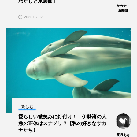
わたしと水族館】
サカナト
深海
深海生物
深海魚
編集部
2026.07.07
渋川マリン水族館
渓流
湖
湿地
漁業
漁港
漫画
灯台
無脊椎動物
熱帯魚
牡蠣
特徴
琵琶湖博物館
環境
環境保全
生きた化石
生態
生態系
生物多様性
産卵
田んぼ
甲殻類
発酵食品
楽しむ
白身魚
相模川
磯
磯焼け
愛らしい微笑みに釘付け！ 伊勢湾の人
魚の正体はスナメリ？【私の好きなサカ
磯遊び
神戸須磨シーワールド
ナたち】
長月あき