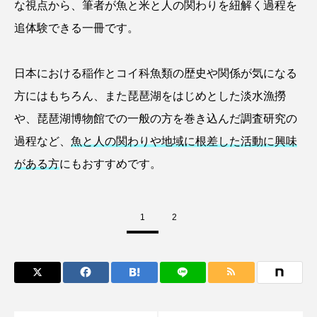
な視点から、筆者が魚と米と人の関わりを紐解く過程を
ブックレビュー
ブリ
ブルーカーボン
追体験できる一冊です。
プライドフィッシュ
プランクトン
日本における稲作とコイ科魚類の歴史や関係が気になる
ヘラヤガラ
ベタ
ベニザケ
ベラ
方にはもちろん、また琵琶湖をはじめとした淡水漁撈
や、琵琶湖博物館での一般の方を巻き込んだ調査研究の
ホウネンエビ
ホウボウ
ホタテ
過程など、
魚と人の関わりや地域に根差した活動に興味
ホタルイカ
ホッキガイ
ホッケ
がある方
にもおすすめです。
ホテイウオ
ホネガイ
ホホジロザメ
1
2
ホヤ
ホンモロコ
ポットベリーシーホース
マアジ
マイクロプラスチック
マグロ
マス
マダイ
マダコ
マダラ