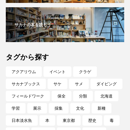
サカナの本を読もう
タグから探す
アクアリウム
イベント
クラゲ
サカナブックス
サケ
サメ
ダイビング
フィールドワーク
保全
分類
北海道
学習
展示
採集
文化
新種
日本淡水魚
本
東京都
歴史
毒