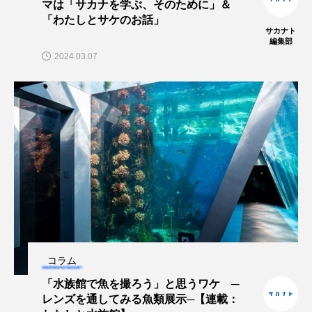
マは「サカナを学ぶ、そのために」＆
「わたしとサケのお話」
サカナト
未利用魚
未来館
東京湾
栄養
編集部
2024.03.07
桂浜水族館
梅雨
棘皮動物
横浜開運水族館
正月
歴史
死滅回遊魚
水
水族館
水族館人
水槽
水生昆虫
水生生物
汽水域
河川
沼津港深海水族館
法律
海
海きらら
海水魚
海洋
海洋環境
コラム
海獣
海綿動物
海藻
海遊館
「水族館で魚を撮ろう」と思うワケ ─
レンズを通してみる魚類展示─【連載：
海鳥
液浸標本
淀川
淡水魚