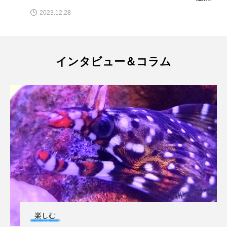
2023.12.28
保全
健康
八景島シーパラダイス
共生
分析
分類
刺胞動物
インタビュー＆コラム
剥製
動物園
化石
北の大地の水族館
北極
医療
南極大陸
同定
名古屋港水族館
哺乳類
商品
四万十川
四万十川学遊館あきついお
四国
四国水族館
図鑑
固有亜種
固有種
在来生物
地域名
城崎マリンワールド
夏
外来生物
外来種
外来魚
楽しむ