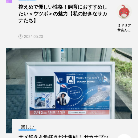
控えめで優しい性格！飼育におすすめし
たい＜ウツボ＞の魅力【私の好きなサカ
ヤマトヌマエビ
ヤマメ
ヤミヨキセワタ
ナたち】
ミドリフ
ユウゼン
ユウレイクラゲ
ユカタハタ
サあんこ
2024.05.23
ユメタチモドキ
ヨウラククラゲ
ヨコエビ
ヨツメウオ
ラブカ
ラムサール条約
リュウセイクラゲ
レシピ
ロックシュリンプ
ワカサギ
ワカメ
ワタカ
ワニ
ワレカラ
下田海中水族館
世界遺産
両生類
楽しむ
交雑
企画
伝承
伝統料理
サメ好き＆魚好きが大集結！ サカナブッ