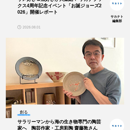
クス4周年記念イベント「お誕ジョーズ2
保全
健康
八景島シーパラダイス
026」開催レポート
サカナト
編集部
共生
分析
分類
刺胞動物
2026.08.01
剥製
動物園
化石
北の大地の水族館
北極
医療
南極大陸
同定
名古屋港水族館
哺乳類
商品
四万十川
四万十川学遊館あきついお
四国
四国水族館
図鑑
固有亜種
固有種
在来生物
地域名
城崎マリンワールド
創る
夏
外来生物
外来種
外来魚
サラリーマンから海の生き物専門の陶芸
家へ 陶芸作家・工房彩陶 齋藤敦さん