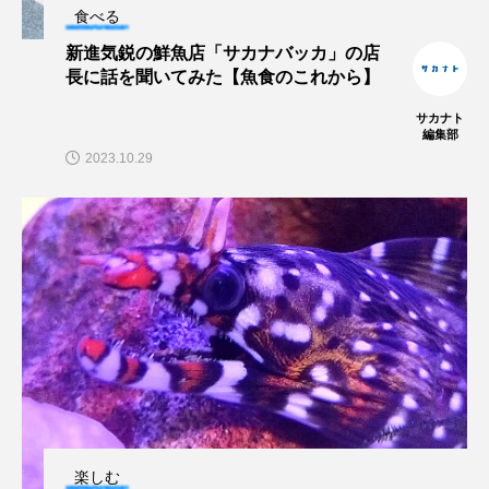
マテガイ
ミカヅキノエボシ
食べる
新進気鋭の鮮魚店「サカナバッカ」の店
ミナミギンガメアジ
ミナミヌマエビ
長に話を聞いてみた【魚食のこれから】
サカナト
ミナミハタンポ
ミナミメダカ
編集部
2023.10.29
ミンククジラ
ムチカラマツ
ムツ
メカジキ
メガロドン
メギス
メコン川
メゴチ
メジナ
メヌケ
メバル
メンダコ
モクズガニ
モツゴ
モノノケトンガリサカタザメ
モリアオガエル
モンツキハギ
ヤコウガイ
ヤゴ
楽しむ
ヤッコ
ヤドカリ
ヤマトシマドジョウ