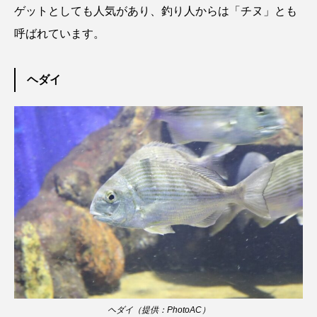
ゴトウタゴガエル
ゴマフアザラシ
ゴリ
ゲットとしても人気があり、釣り人からは「チヌ」とも
呼ばれています。
ゴンズイ
ゴールデンジェリーフィッシュ
サカナアパートメント
サカナブックス
ヘダイ
サクラアジ
サクラエビ
サクラダンゴウオ
サクラマス
サケ
サザエ
サツオミシマ
サバ
サビウツボ
サブカルチャー
サメ
サヨリ
サルシアクラゲ
サルパ
サワガニ
サンゴ
サンショウウオ
サンマ
ヘダイ（提供：PhotoAC）
サーモン
ザトウクジラ
シクリッド