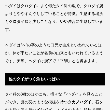
ヘダイはクロダイによく似たタイ科の魚で、クロダイ属
シコロサンゴ
シトウズクラゲ
シマハギ
よりもややずんぐりしていることが特徴。生息する場所
もクロダイ属と少しことなり、やや沖合に生息していま
シャコガイ
シュレーゲルアオガエル
す。
シラウオ
シロウオ
シログチ
ヘダイは”へ”の字のような口元が由来といわれているほ
シロザケ
シロワニ
ジンベエザメ
か、体が平たいことが名前の由来ともいわれているよう
スクミリンゴガイ
スズキ
スッポン
です。実際、ヘダイは漢字で「平鯛」とも書きます。
スナモグリ
スベスベマンジュウガニ
他のタイがつく魚もいっぱい
スルメイカ
ズワイガニ
セイウチ
センニンガジ
ソウギョ
ソウダガツオ
タイ科の3種のほかにも、様々な「○○ダイ」を見ること
ができ、鷹の羽のような模様を持つ
タカノハダイ
、石を
ソトオリイワシ
ソラスズメダイ
かみ砕く歯を持つ
イシダイ
、スズメのように群れで行動