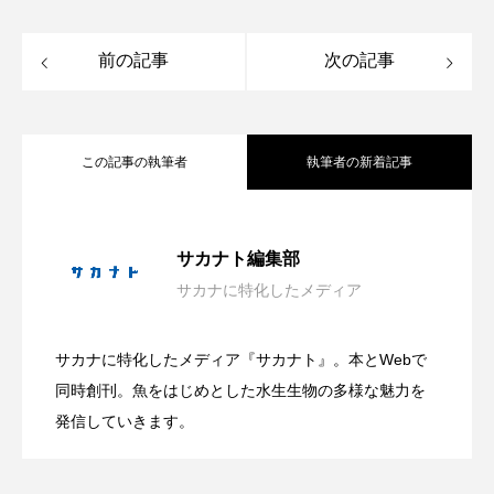
トラフザメ
トラフシャコ
トンボ
前の記事
次の記事
ドキュメンタリー
ドジョウ
ドスイカ
ドチザメ
ナマズ
ナンヨウブダイ
この記事の執筆者
執筆者の新着記事
ナンヨウマンタ
ニギス
ニシキアナゴ
ニシキフウライウオ
ニシシマドジョウ
会場は“船でしかいけない磯場”？ 伊豆・
2026.08.08
サカナト編集部
ニジハギ
ニジマス
ニセゴイシウツボ
サカナに特化したメディア
大学生が「好き」という熱量だけで作っ
2026.08.08
雲見の秘境「キガシタ」で海遊び体験型
ニフレル
ニホンカワウソ
ニホンザリガニ
サカナに特化したメディア『サカナト』。本とWebで
自由研究にもぴったり！ 学研が＜カブト
ニホンナマズ
ニュウドウカジカ
2026.08.08
た水族館 オープンの経緯と運営の裏側
同時創刊。魚をはじめとした水生生物の多様な魅力を
イベント開催【静岡県松崎町】
発信していきます。
ヌノサラシ
ヌマガエル
ヌマムツ
ガニの飼育キット＞を発売 子どもたち
＜連載：わたしと水族館＞
ネコギギ
ネコザメ
ノコギリダイ