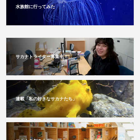
水族館に行ってみた
未利用魚
未来館
東京湾
栄養
桂浜水族館
梅雨
棘皮動物
横浜開運水族館
正月
歴史
サカナトライター募集中！
死滅回遊魚
水
水族館
水族館人
水槽
水生昆虫
水生生物
汽水域
河川
沼津港深海水族館
法律
海
連載「私の好きなサカナたち」
海きらら
海水魚
海洋
海洋環境
海獣
海綿動物
海藻
海遊館
海鳥
液浸標本
淀川
淡水魚