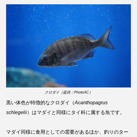
クロツラヘラサギ
クロマグロ
グッピー
グラミー
グルクン
ケブカガニ
ケラ
ケープペンギン
ゲンゴロウ
コイ
コウテイペンギン
コオイムシ
コガタペンギン
コガネスズメダイ
コクチバス
コクレン
コチ
クロダイ（提供：PhotoAC）
コトクラゲ
コノシロ
コバンザメ
黒い体色が特徴的なクロダイ（
Acanthopagrus
コブシメ
コブダイ
コメツキガニ
schlegelii
）はマダイと同様にタイ科に属する魚です。
コモレビクラゲ
コモンイトギンポ
マダイ同様に食用としての需要があるほか、釣りのター