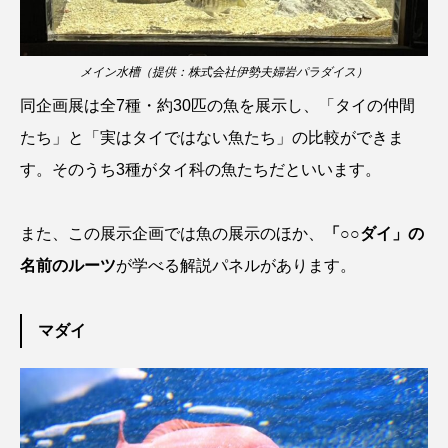
ウマヅラハギ
ウミウシ
エイ
エゾアイナメ
エッセイ
オオカミウオ
メイン水槽（提供：株式会社伊勢夫婦岩パラダイス）
同企画展は全7種・約30匹の魚を展示し、「タイの仲間
オオグソクムシ
オオサンショウウオ
たち」と「実はタイではない魚たち」の比較ができま
オショロコマ
オスカー
オタリア
す。そのうち3種がタイ科の魚たちだといいます。
オットセイ
オニヒトデ
オワンクラゲ
また、この展示企画では魚の展示のほか、
「○○ダイ」の
オーストラリア
カイエビ
カイギュウ
名前のルーツ
が学べる解説パネルがあります。
カイロウドウケツ
カイワリ
マダイ
カエルアンコウ
カガミガイ
カキ
カクレクマノミ
カゴカマス
カジカ
カタボシイワシ
カツオ
カニ