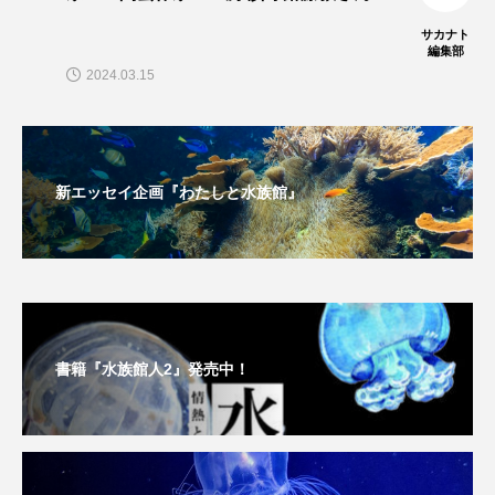
大分県
天然記念物
奈良県
サカナト
編集部
宍道湖自然館ゴビウス
宮古島
寄生
2024.03.15
寄生虫
対馬
寿司
小樽
屈斜路湖
岩手県
市場
新エッセイ企画『わたしと水族館』
市立しものせき水族館・海響館
干支
干潟
幻魚
幼体
幼生
幼魚
幼魚水族館
広島もとまち水族館
形態
書籍『水族館人2』発売中！
微生物
採集
撮影
擬態
文化
文学
料理
新海生物
新潟市
旅行
日本固有種
旬
書籍