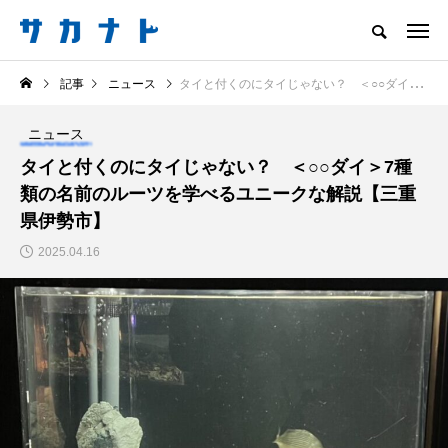
サカナをもっと好きになる
記事
ニュース
タイと付くのにタイじゃない？ ＜○○ダイ＞7種類の名前のルーツを学べるユニークな解説【三重県伊勢市】
知る
食べる
楽しむ
創る
ニュース
注目記事
タイと付くのにタイじゃない？ ＜○○ダイ＞7種
サカナを知ろう
類の名前のルーツを学べるユニークな解説【三重
食べる
創る
県伊勢市】
2025.04.16
＜ツバメウオ＞は意外
意外と簡単！ 100均で
と美味しい！ “でかい
買った道具で＜魚のは