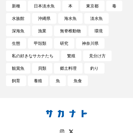
私の好きなサカナたち
稚魚
絶滅危惧種
新種
日本淡水魚
本
東京都
毒
水族館
沖縄県
海水魚
淡水魚
絶滅種
繁殖
繫殖
美ら海水族館
深海魚
漁業
無脊椎動物
環境
美容
群馬県
耳石
脊索動物
生態
甲殻類
研究
神奈川県
自然
自然保護
自由研究
私の好きなサカナたち
繁殖
見分け方
葛西臨海公園
葛西臨海水族園
藻場
観賞魚
貝類
郷土料理
釣り
藻類
見分け方
観察
調査
飼育
養殖
魚
魚食
調理
論文
貝
賀露かにっこ館
資源
赤潮
足摺海洋館SATOUMI
軟体動物
軟骨魚類
近畿大学
進化
郷土料理
酒
釣り
鑑賞魚