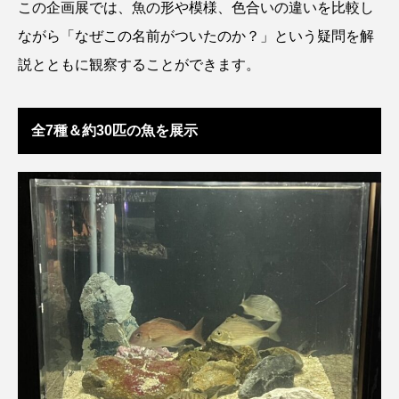
この企画展では、魚の形や模様、色合いの違いを比較し
アッキガイ
アナゴ
アブラツノザメ
ながら「なぜこの名前がついたのか？」という疑問を解
説とともに観察することができます。
アブラボテ
アマガエル
アマゴ
アマダイ
アミメハギ
アメリカザリガニ
全7種＆約30匹の魚を展示
アユ
アリアケギバチ
アリゲーターガー
アンコウ
イカ
イカナゴ
イクラ
イッカク
イトウ
イトヒキアジ
イトヨリダイ
イモリ
イラスト
イリエワニ
イワナ
インドネシア
ウツボ
ウナギ
ウバザメ