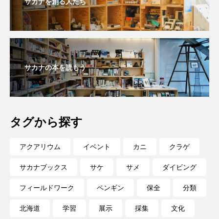
サカナを創る人たち
深海
深海生物
深海魚
渋川マリン水族館
渓流
湖
湿地
漁業
漁港
漫画
灯台
サカナの本を読もう
無脊椎動物
熱帯魚
牡蠣
特徴
琵琶湖博物館
環境
環境保全
タグから探す
生きた化石
生態
生態系
生物多様性
アクアリウム
イベント
カニ
クラゲ
産卵
田んぼ
甲殻類
発酵食品
サカナブックス
サケ
サメ
ダイビング
白身魚
相模川
磯
磯焼け
フィールドワーク
ペンギン
保全
分類
磯遊び
神戸須磨シーワールド
北海道
学習
展示
採集
文化