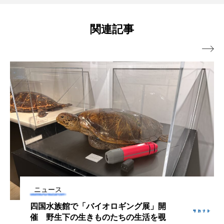
と1年かけて共同開発
ノロゲンゲ
ハス
ハゼ
ハタタテダイ
関連記事
ハタハタ
ハダカゾウクラゲ
ハナゴンドウ

ハナシャコ
ハナダイ
ハナビラウオ
ハナミノカサゴ
ハブクラゲ
ハリヨ
バイオロギング
バショウカジキ
バンドウイルカ
ヒゲソリダイ
ヒゲダイ
ヒドラ
ヒメマス
ヒラマサ
ヒラメ
ニュース
ビワマス
ピラルクー
フィールド
四国水族館で「バイオロギング展」開
フエダイ
フエフキダイ
フグ
フナ
催 野生下の生きものたちの生活を覗