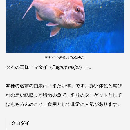
カブトエビ
カブトクラゲ
カミクラゲ
カレイ
カワウソ
カワハギ
カワバタモロコ
カワムツ
ガラ・ルファ
キジハタ
キス
キチヌ
キヌバリ
マダイ（提供：PhotoAC）
タイの王様「マダイ（
Pagrus major
）」。
キビナゴ
キュウリエソ
キンメダイ
ギギ
ギンザケ
ギンザメ
クエ
本種の名前の由来は「平たい体」です。赤い体色と尾び
れの黒い縁取りが特徴の魚で、釣りのターゲットとして
クサガメ
クジラ
クニマス
クマノミ
はもちろんのこと、食用として非常に人気があります。
クモギンポ
クラゲ
クルマエビ
クロダイ
クロスジギンポ
クロソイ
クロダイ