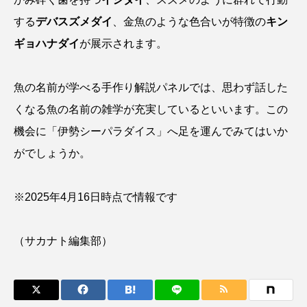
タイコウチ
タイドプール
タカエビ
する
デバスズメダイ
、金魚のような色合いが特徴の
キン
ギョハナダイ
が展示されます。
タカラガイ
タガメ
タコ
タコクラゲ
タコブネ
タチウオ
タナゴ
魚の名前が学べる手作り解説パネルでは、思わず話した
くなる魚の名前の雑学が充実しているといいます。この
タラバガニ
ダイオウイカ
ダイオウカサゴ
機会に「伊勢シーパラダイス」へ足を運んでみてはいか
ダイサギ
ダンゴウオ
チゴガニ
チヌ
がでしょうか。
チョウクラゲ
チョウザメ
※2025年4月16日時点で情報です
チリメンモンスター
チンアナゴ
（サカナト編集部）
ツキヒハナダイ
テナガエビ
デンキウナギ
トゲウオ
トド
トラウツボ
トラフグ