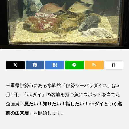
鰭”が特徴的な魚を実
く製＞を作ってみた
際に食べてみた
夏休みの自由研究にい
ト
椎名まさ
みのり
かが？
と
2026.06.02
2026.08.05
キーワードから探す
おばま水族館
かんぱち
わたしと水族館
アイゴ
アイナメ
アオウオ
アオザメ
アオリイカ
アカアジ
アカカサゴ
三重県伊勢市にある水族館「伊勢シーパラダイス」は5
月1日、「○○ダイ」の名前を持つ魚にスポットを当てた
アカクラゲ
アカザ
アカハタ
企画展「
見たい！知りたい！話したい！○○ダイとつく名
アカムツ
アカメ
アクアリウム
前の由来展
」を開始します。
アサヒガニ
アザアシ
アシカ
アジ