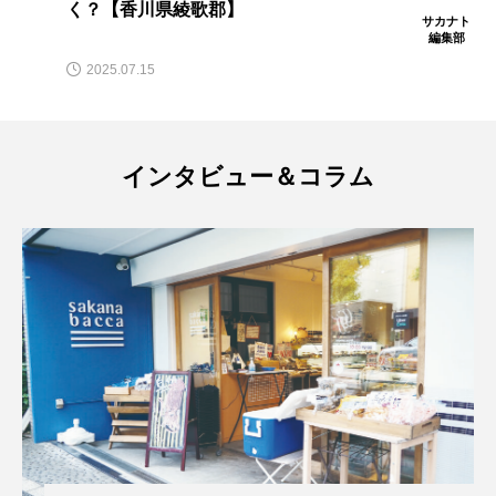
く？【香川県綾歌郡】
サカナト
ブックレビュー
ブリ
ブルーカーボン
編集部
2025.07.15
プライドフィッシュ
プランクトン
ヘラヤガラ
ベタ
ベニザケ
ベラ
インタビュー＆コラム
ホウネンエビ
ホウボウ
ホタテ
ホタルイカ
ホッキガイ
ホッケ
ホテイウオ
ホネガイ
ホホジロザメ
ホヤ
ホンモロコ
ポットベリーシーホース
マアジ
マイクロプラスチック
マグロ
マス
マダイ
マダコ
マダラ