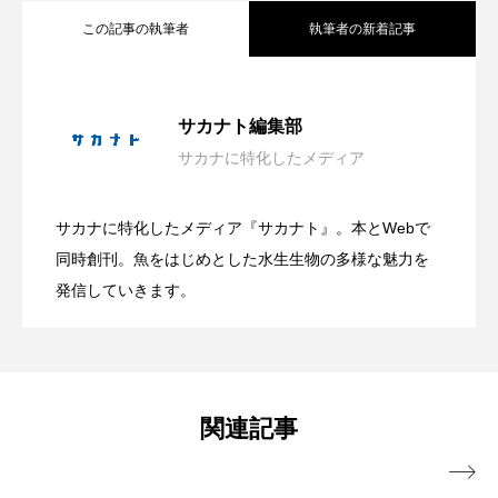
この記事の執筆者
執筆者の新着記事
アッキガイ
アナゴ
アブラツノザメ
アブラボテ
アマガエル
アマゴ
葛西臨海水族園が4日間限定の「水族園で
2026.08.07
サカナト編集部
アマダイ
アミメハギ
アメリカザリガニ
サカナに特化したメディア
漁港で直接魚を受け取るアプリ「海のマ
2026.08.07
夕涼み」開催 夏ならではのイベントも
アユ
アリアケギバチ
アリゲーターガー
サカナに特化したメディア『サカナト』。本とWebで
アンコウ
イカ
イカナゴ
イクラ
旬のマアジを味わう！長崎県松浦市で
2026.08.07
ーケット」公開 宮崎県串間市で実証テ
同時創刊。魚をはじめとした水生生物の多様な魅力を
【東京都江戸川区】
発信していきます。
イッカク
イトウ
イトヒキアジ
「推し魚マアジ グルメフェア」開催中
ストを開始へ
イトヨリダイ
イモリ
イラスト
イリエワニ
イワナ
インドネシア
国内有数の産地で発信
関連記事
ウツボ
ウナギ
ウバザメ
