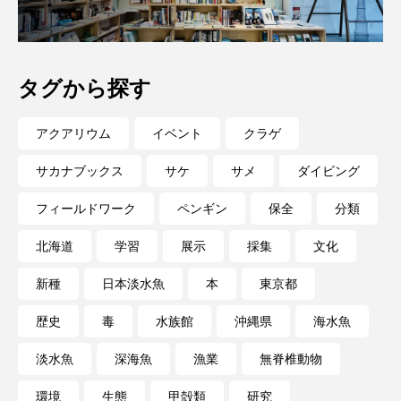
ノロゲンゲ
ハス
ハゼ
ハタタテダイ
タグから探す
ハタハタ
ハダカゾウクラゲ
ハナゴンドウ
ハナシャコ
ハナダイ
ハナビラウオ
アクアリウム
イベント
クラゲ
ハナミノカサゴ
ハブクラゲ
ハリヨ
サカナブックス
サケ
サメ
ダイビング
フィールドワーク
ペンギン
保全
分類
バイオロギング
バショウカジキ
北海道
学習
展示
採集
文化
バンドウイルカ
ヒゲソリダイ
ヒゲダイ
新種
日本淡水魚
本
東京都
ヒドラ
ヒメマス
ヒラマサ
ヒラメ
歴史
毒
水族館
沖縄県
海水魚
ビワマス
ピラルクー
フィールド
淡水魚
深海魚
漁業
無脊椎動物
フエダイ
フエフキダイ
フグ
フナ
環境
生態
甲殻類
研究