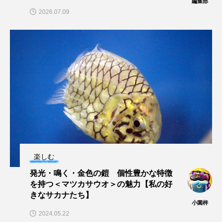
編集部
2026.07.09
クロツラヘラサギ
クロマグロ
グッピー
グラミー
グルクン
ケブカガニ
ケラ
ケープペンギン
ゲンゴロウ
コイ
コウテイペンギン
コオイムシ
コガタペンギン
コガネスズメダイ
コクチバス
コクレン
コチ
楽しむ
コトクラゲ
コノシロ
コバンザメ
発光・鳴く・金色の鎧 個性豊かな特徴
コブシメ
コブダイ
コメツキガニ
を持つ＜マツカサウオ＞の魅力【私の好
きなサカナたち】
小園梓
コモレビクラゲ
コモンイトギンポ
2024.05.22