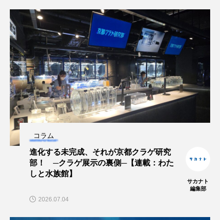
ゴトウタゴガエル
ゴマフアザラシ
ゴリ
ゴンズイ
ゴールデンジェリーフィッシュ
サカナアパートメント
サカナブックス
サクラアジ
サクラエビ
サクラダンゴウオ
サクラマス
サケ
サザエ
サツオミシマ
サバ
サビウツボ
コラム
サブカルチャー
サメ
サヨリ
進化する未完成、それが京都クラゲ研究
部！ ─クラゲ展示の裏側─【連載：わた
サルシアクラゲ
サルパ
サワガニ
しと水族館】
サカナト
編集部
サンゴ
サンショウウオ
サンマ
2026.07.04
サーモン
ザトウクジラ
シクリッド