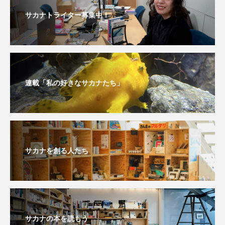
トラフザメ
トラフシャコ
トンボ
サカナトライター募集中！
ドキュメンタリー
ドジョウ
ドスイカ
ドチザメ
ナマズ
ナンヨウブダイ
ナンヨウマンタ
ニギス
ニシキアナゴ
連載「私の好きなサカナたち」
ニシキフウライウオ
ニシシマドジョウ
ニジハギ
ニジマス
ニセゴイシウツボ
サカナを創る人たち
ニフレル
ニホンカワウソ
ニホンザリガニ
ニホンナマズ
ニュウドウカジカ
ヌノサラシ
ヌマガエル
ヌマムツ
サカナの本を読もう
ネコギギ
ネコザメ
ノコギリダイ