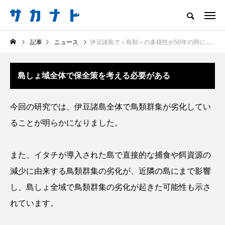
サカナをもっと好きになる
記事
ニュース
伊豆諸島で＜鳥類＞の多様性が50年の間に低下していることが判明 捕食者の影響は島を越える？
知る
食べる
楽しむ
創る
島しょ域全体で保全策を考える必要がある
注目記事
サカナを知ろう
今回の研究では、伊豆諸島全体で鳥類群集が劣化してい
食べる
創る
ることが明らかになりました。
また、イタチが導入された島で直接的な捕食や餌資源の
減少に由来する鳥類群集の劣化が、近隣の島にまで影響
し、島しょ全域で鳥類群集の劣化が起きた可能性も示さ
れています。
＜ツバメウオ＞は意外
意外と簡単！ 100均で
と美味しい！ “でかい
買った道具で＜魚のは