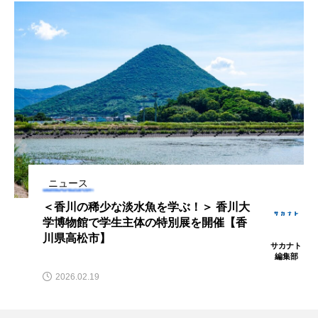
ウマヅラハギ
ウミウシ
エイ
エゾアイナメ
オオカミウオ
オオグソクムシ
オオサンショウウオ
オショロコマ
オスカー
オタリア
オットセイ
オニヒトデ
オワンクラゲ
オーストラリア
カイエビ
カイギュウ
ニュース
＜アオリイカ＞の視力・視野発達の過程
カイロウドウケツ
カイワリ
が明らかに 孵化後に急成長＆複合的に
発達？
サカナト
カエルアンコウ
カガミガイ
カキ
編集部
2026.05.13
カクレクマノミ
カゴカマス
カジカ
カタボシイワシ
カツオ
カニ