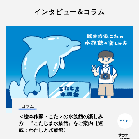
インタビュー＆コラム
カブトエビ
カブトクラゲ
カミクラゲ
カレイ
カワウソ
カワハギ
カワバタモロコ
カワムツ
ガラ・ルファ
キジハタ
キス
キチヌ
キヌバリ
キビナゴ
キュウリエソ
キンメダイ
ギギ
ギンザケ
ギンザメ
クエ
クサガメ
クジラ
クニマス
クマノミ
コラム
＜絵本作家・こた＞の水族館の楽しみ
クモギンポ
クラゲ
クルマエビ
方 『こたじま水族館』をご案内【連
載：わたしと水族館】
クロスジギンポ
クロソイ
クロダイ
サカナト