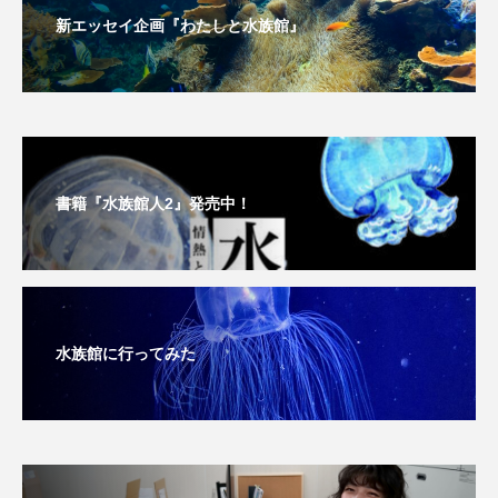
新エッセイ企画『わたしと水族館』
タイコウチ
タイドプール
タカエビ
タカラガイ
タガメ
タコ
タコクラゲ
タコブネ
タチウオ
タナゴ
タラバガニ
ダイオウイカ
ダイオウカサゴ
書籍『水族館人2』発売中！
ダイサギ
ダンゴウオ
チゴガニ
チヌ
チョウクラゲ
チョウザメ
水族館に行ってみた
チリメンモンスター
チンアナゴ
ツキヒハナダイ
テナガエビ
デンキウナギ
トゲウオ
トド
トラウツボ
トラフグ