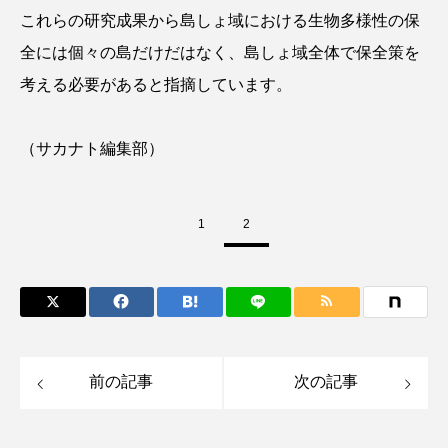
鰭”が特徴的な魚を実
く製＞を作ってみた
これらの研究成果から島しょ域における生物多様性の保
際に食べてみた
夏休みの自由研究にい
ト
椎名まさ
みのり
かが？
と
2026.06.02
全には個々の島だけだはなく、島しょ域全体で保全策を
2026.08.05
考える必要があると指摘しています。
キーワードから探す
（サカナト編集部）
かんぱち
わたしと水族館
アイゴ
1
2
アイナメ
アオウオ
アオザメ
アオリイカ
アカアジ
アカカサゴ
アカクラゲ
アカザ
アカハタ
前の記事
次の記事
アカムツ
アカメ
アクアリウム
アサヒガニ
アザアシ
アシカ
アジ