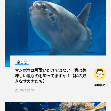
シコロサンゴ
シトウズクラゲ
シマハギ
シャコガイ
シュレーゲルアオガエル
シラウオ
シロウオ
シログチ
シロザケ
シロワニ
ジンベエザメ
スクミリンゴガイ
スズキ
スッポン
楽しむ
マンボウは可愛いだけではない 実は美
スナモグリ
スベスベマンジュウガニ
味しい魚なのを知ってますか？【私の好
きなサカナたち】
スルメイカ
ズワイガニ
セイウチ
額田善之
2024.08.28
センニンガジ
ソウギョ
ソウダガツオ
ソトオリイワシ
ソラスズメダイ