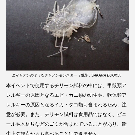
ゴトウタゴガエル
ゴマフアザラシ
ゴリ
ゴンズイ
ゴールデンジェリーフィッシュ
サカナアパートメント
サカナブックス
サクラアジ
サクラエビ
サクラダンゴウオ
サクラマス
サケ
サザエ
エイリアンのようなチリメンモンスター（撮影：SAKANA BOOKS）
サツオミシマ
サバ
サビウツボ
本イベントで使用するチリモン試料の中には、甲殻類ア
サブカルチャー
サメ
サヨリ
レルギーの原因となるエビ・カニ類の幼生や、軟体類ア
レルギーの原因となるイカ・タコ類も含まれるため、注
サルシアクラゲ
サルパ
サワガニ
意が必要。また、チリモン試料は食用品ではなく、ビニ
サンゴ
サンショウウオ
サンマ
ールや木材片などのゴミが含まれていることがあり、衛
生上の観点からも食べることはできません。
サーモン
ザトウクジラ
シクリッド