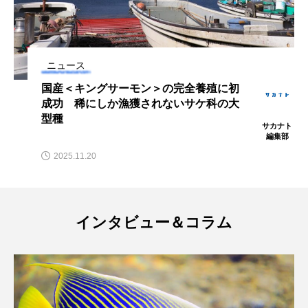
ノロゲンゲ
ハス
ハゼ
ハタタテダイ
ハタハタ
ハダカゾウクラゲ
ハナゴンドウ
ニュース
国産＜キングサーモン＞の完全養殖に初
ハナシャコ
ハナダイ
ハナビラウオ
成功 稀にしか漁獲されないサケ科の大
型種
サカナト
ハナミノカサゴ
ハブクラゲ
ハリヨ
編集部
2025.11.20
バイオロギング
バショウカジキ
バンドウイルカ
ヒゲソリダイ
ヒゲダイ
インタビュー＆コラム
ヒドラ
ヒメマス
ヒラマサ
ヒラメ
ビワマス
ピラルクー
フィールド
フエダイ
フエフキダイ
フグ
フナ