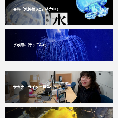
大分県
天然記念物
奈良県
書籍『水族館人2』発売中！
宍道湖自然館ゴビウス
宮古島
寄生
寄生虫
対馬
寿司
小樽
屈斜路湖
岩手県
市場
水族館に行ってみた
市立しものせき水族館・海響館
干支
干潟
幻魚
幼体
幼生
幼魚
幼魚水族館
広島もとまち水族館
形態
サカナトライター募集中！
微生物
採集
撮影
擬態
文化
文学
料理
新海生物
新潟市
旅行
日本固有種
旬
書籍