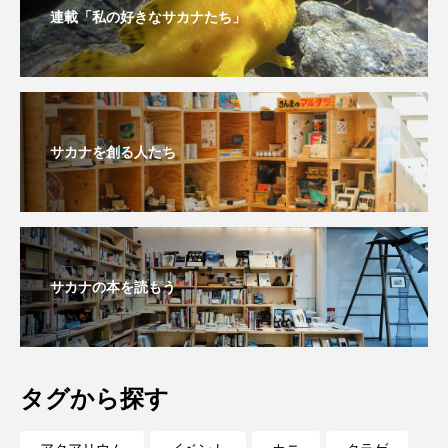
連載「私の好きなサカナたち」
未利用魚
未来館
東京湾
栄養
桂浜水族館
梅雨
棘皮動物
横浜開運水族館
正月
歴史
サカナを創る人たち
死滅回遊魚
水
水族館
水族館人
水槽
水生昆虫
水生生物
汽水域
河川
沼津港深海水族館
法律
海
サカナの本を読もう
海きらら
海水魚
海洋
海洋環境
海獣
海綿動物
海藻
海遊館
タグから探す
海鳥
液浸標本
淀川
淡水魚