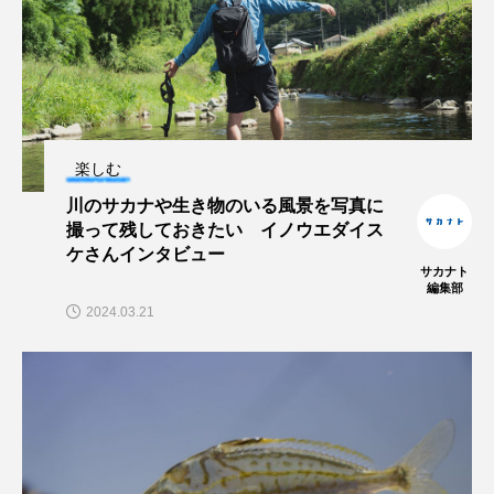
マテガイ
ミカヅキノエボシ
ミナミギンガメアジ
ミナミヌマエビ
ミナミハタンポ
ミナミメダカ
楽しむ
ミンククジラ
ムチカラマツ
ムツ
川のサカナや生き物のいる風景を写真に
メカジキ
メガロドン
メギス
撮って残しておきたい イノウエダイス
ケさんインタビュー
サカナト
メコン川
メゴチ
メジナ
メヌケ
編集部
2024.03.21
メバル
メンダコ
モクズガニ
モツゴ
モノノケトンガリサカタザメ
モリアオガエル
モンツキハギ
ヤコウガイ
ヤゴ
ヤッコ
ヤドカリ
ヤマトシマドジョウ