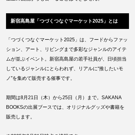
シコロサンゴ
シトウズクラゲ
シマハギ
新宿高島屋「つづくつなぐマーケット2025」とは
シャコガイ
シュレーゲルアオガエル
「つづくつなぐマーケット2025」は、フードからファッ
シラウオ
シロウオ
シログチ
ション、アート、リビングまで多彩なジャンルのアイテ
シロザケ
シロワニ
ジンベエザメ
ムが並ぶイベント。新宿高島屋の若手社員が、日頃担当
しているジャンルにとらわれず、リアルに“推したいモ
スクミリンゴガイ
スズキ
スッポン
ノ”を集めて販売する催事です。
スナモグリ
スベスベマンジュウガニ
期間は8月21日（木）から25日（月）まで。SAKANA
スルメイカ
ズワイガニ
セイウチ
BOOKSの出展ブースでは、オリジナルグッズや書籍を
センニンガジ
ソウギョ
ソウダガツオ
販売します。
ソトオリイワシ
ソラスズメダイ