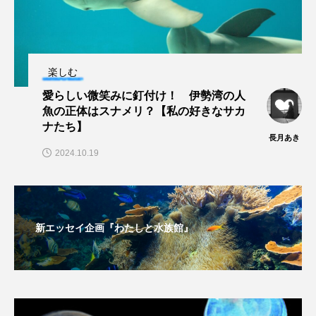
保全
健康
八景島シーパラダイス
共生
分析
分類
刺胞動物
楽しむ
剥製
動物園
化石
北の大地の水族館
愛らしい微笑みに釘付け！ 伊勢湾の人
魚の正体はスナメリ？【私の好きなサカ
北極
医療
南極大陸
同定
ナたち】
長月あき
2024.10.19
名古屋港水族館
哺乳類
商品
四万十川
四万十川学遊館あきついお
四国
四国水族館
図鑑
固有亜種
固有種
新エッセイ企画『わたしと水族館』
在来生物
地域名
城崎マリンワールド
夏
外来生物
外来種
外来魚