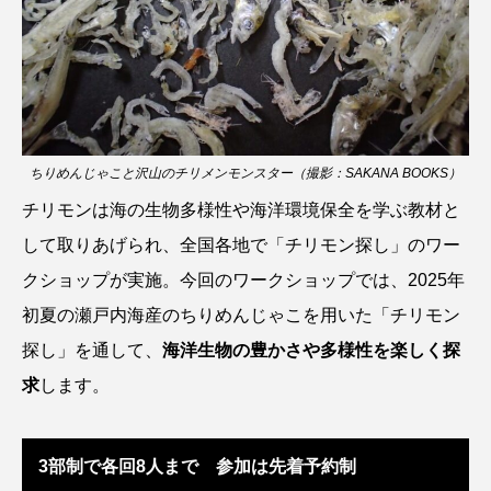
カブトエビ
カブトクラゲ
カミクラゲ
カレイ
カワウソ
カワハギ
カワバタモロコ
カワムツ
ガラ・ルファ
ちりめんじゃこと沢山のチリメンモンスター（撮影：SAKANA BOOKS）
キジハタ
キス
キチヌ
キヌバリ
チリモンは海の生物多様性や海洋環境保全を学ぶ教材と
して取りあげられ、全国各地で「チリモン探し」のワー
キビナゴ
キュウリエソ
キンメダイ
クショップが実施。今回のワークショップでは、2025年
ギギ
ギンザケ
ギンザメ
クエ
初夏の瀬戸内海産のちりめんじゃこを用いた「チリモン
探し」を通して、
海洋生物の豊かさや多様性を楽しく探
クサガメ
クジラ
クニマス
クマノミ
求
します。
クモギンポ
クラゲ
クルマエビ
3部制で各回8人まで 参加は先着予約制
クロスジギンポ
クロソイ
クロダイ