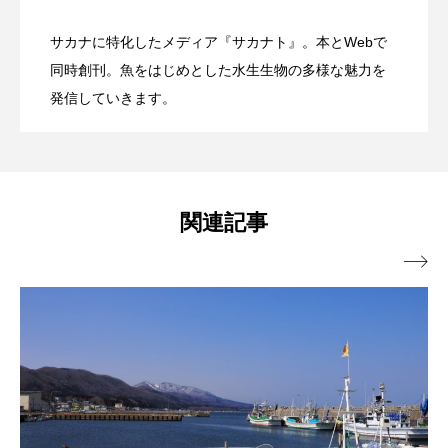
トラフザメ
トラフシャコ
トンボ
サカナに特化したメディア『サカナト』。本とWebで
ドキュメンタリー
ドジョウ
ドスイカ
自由研究にもぴったり！ 学研が＜カブト
2026.08.08
た水族館 オープンの経緯と運営の裏側
同時創刊。魚をはじめとした水生生物の多様な魅力を
イベント開催【静岡県松崎町】
発信していきます。
ドチザメ
ナマズ
ナンヨウブダイ
ガニの飼育キット＞を発売 子どもたち
＜連載：わたしと水族館＞
ナンヨウマンタ
ニギス
ニシキアナゴ
ニシキフウライウオ
ニシシマドジョウ
と1年かけて共同開発
関連記事
ニジハギ
ニジマス
ニセゴイシウツボ

ニフレル
ニホンカワウソ
ニホンザリガニ
ニホンナマズ
ニュウドウカジカ
ヌノサラシ
ヌマガエル
ヌマムツ
ネコギギ
ネコザメ
ノコギリダイ