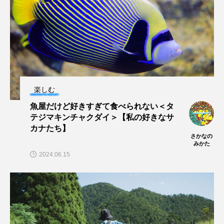
ブックレビュー
ブリ
ブルーカーボン
プライドフィッシュ
プランクトン
ヘラヤガラ
ベタ
ベニザケ
ベラ
ホウネンエビ
ホウボウ
ホタテ
楽しむ
魚屋だけど好きすぎて食べられない＜タ
ホタルイカ
ホッキガイ
ホッケ
テジマキンチャクダイ＞【私の好きなサ
カナたち】
ホテイウオ
ホネガイ
ホホジロザメ
さかなの
みかた
2024.06.15
ホヤ
ホンモロコ
ポットベリーシーホース
マアジ
マイクロプラスチック
マグロ
マス
マダイ
マダコ
マダラ