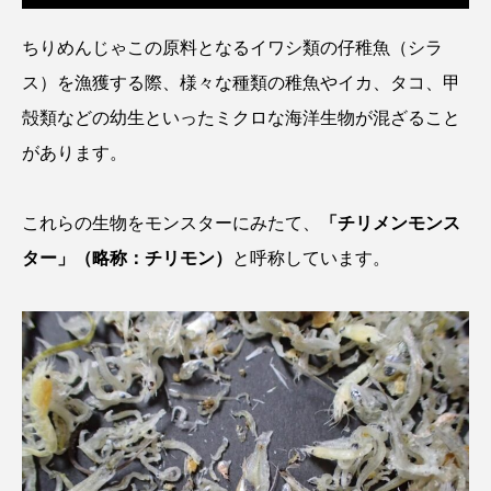
ウマヅラハギ
ウミウシ
エイ
ちりめんじゃこの原料となるイワシ類の仔稚魚（シラ
エゾアイナメ
エッセイ
オオカミウオ
ス）を漁獲する際、様々な種類の稚魚やイカ、タコ、甲
殻類などの幼生といったミクロな海洋生物が混ざること
オオグソクムシ
オオサンショウウオ
があります。
オショロコマ
オスカー
オタリア
これらの生物をモンスターにみたて、
「チリメンモンス
オットセイ
オニヒトデ
オワンクラゲ
ター」（略称：チリモン）
と呼称しています。
オーストラリア
カイエビ
カイギュウ
カイロウドウケツ
カイワリ
カエルアンコウ
カガミガイ
カキ
カクレクマノミ
カゴカマス
カジカ
カタボシイワシ
カツオ
カニ