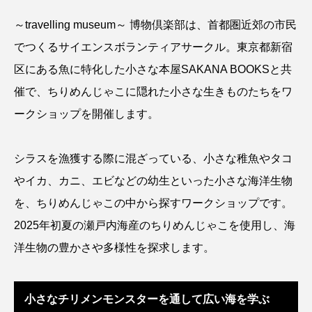
アッキガイ
アナゴ
アブラツノザメ
～travelling museum～ 博物倶楽部は、首都圏近郊の市民
でつくるサイエンスボランティアサークル。東京都新宿
アブラボテ
アマガエル
アマゴ
区にある魚に特化した小さな本屋SAKANA BOOKSと共
アマダイ
アミメハギ
アメリカザリガニ
催で、ちりめんじゃこに隠れた小さな生きものたちをワ
ークショップを開催します。
アユ
アリアケギバチ
アリゲーターガー
アンコウ
イカ
イカナゴ
イクラ
シラスを漁獲する際に混ざっている、小さな稚魚やタコ
やイカ、カニ、エビなどの幼生といった小さな海洋生物
イッカク
イトウ
イトヒキアジ
を、ちりめんじゃこの中から探すワークショップです。
イトヨリダイ
イモリ
イラスト
2025年初夏の瀬戸内海産のちりめんじゃこを使用し、海
洋生物の豊かさや多様性を探求します。
イリエワニ
イワナ
インドネシア
ウツボ
ウナギ
ウバザメ
小さなチリメンモンスターを通して広い海を学ぶ