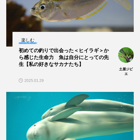
ヤマトヌマエビ
ヤマメ
ヤミヨキセワタ
ユウゼン
ユウレイクラゲ
ユカタハタ
楽しむ
ユメタチモドキ
ヨウラククラゲ
ヨコエビ
初めての釣りで出会った＜ヒイラギ＞か
ら感じた生命力 魚は自分にとっての先
ヨツメウオ
ラブカ
ラムサール条約
生【私の好きなサカナたち】
土屋ジビ
エ
リュウセイクラゲ
レシピ
2025.01.29
ロックシュリンプ
ワカサギ
ワカメ
ワタカ
ワニ
ワレカラ
下田海中水族館
世界遺産
両生類
交雑
企画
伝承
伝統料理