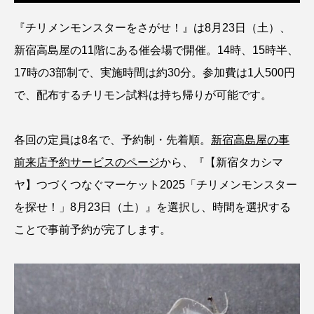
クロツラヘラサギ
クロマグロ
グッピー
『チリメンモンスターをさがせ！』は8月23日（土）、
新宿高島屋の11階にある催会場で開催。14時、15時半、
グラミー
グルクン
ケブカガニ
ケラ
17時の3部制で、実施時間は約30分。参加費は1人500円
ケープペンギン
ゲンゴロウ
コイ
で、配布するチリモン試料は持ち帰りが可能です。
コウテイペンギン
コオイムシ
各回の定員は8名で、予約制・先着順。
新宿高島屋の事
コガタペンギン
コガネスズメダイ
前来店予約サービスのページ
から、『【新宿タカシマ
ヤ】つづくつなぐマーケット2025「チリメンモンスター
コクチバス
コクレン
コチ
を探せ！」8月23日（土）』を選択し、時間を選択する
コトクラゲ
コノシロ
コバンザメ
ことで事前予約が完了します。
コブシメ
コブダイ
コメツキガニ
コモレビクラゲ
コモンイトギンポ