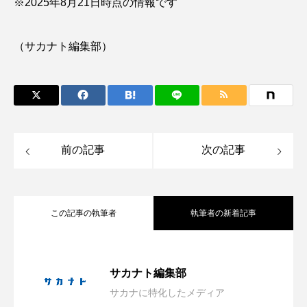
※2025年8月21日時点の情報です
タイコウチ
タイドプール
タカエビ
（サカナト編集部）
タカラガイ
タガメ
タコ
タコクラゲ
タコブネ
タチウオ
タナゴ
タラバガニ
ダイオウイカ
ダイオウカサゴ
前の記事
次の記事
ダイサギ
ダンゴウオ
チゴガニ
チヌ
チョウクラゲ
チョウザメ
この記事の執筆者
執筆者の新着記事
チリメンモンスター
チンアナゴ
ツキヒハナダイ
テナガエビ
デンキウナギ
会場は“船でしかいけない磯場”？ 伊豆・
2026.08.08
サカナト編集部
トゲウオ
トド
トラウツボ
トラフグ
サカナに特化したメディア
大学生が「好き」という熱量だけで作っ
2026.08.08
雲見の秘境「キガシタ」で海遊び体験型