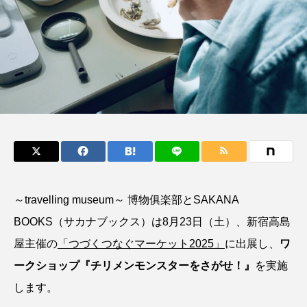
鰭”が特徴的な魚を実
く製＞を作ってみた
際に食べてみた
夏休みの自由研究にい
ト
椎名まさ
みのり
かが？
と
2026.06.02
2026.08.05
キーワードから探す
おばま水族館
かんぱち
わたしと水族館
アイゴ
アイナメ
アオウオ
アオザメ
アオリイカ
アカアジ
アカカサゴ
～travelling museum～ 博物俱楽部とSAKANA
BOOKS（サカナブックス）は8月23日（土）、新宿高島
アカクラゲ
アカザ
アカハタ
屋主催の
「つづくつなぐマーケット2025」
に出展し、
ワ
アカムツ
アカメ
アクアリウム
ークショップ『チリメンモンスターをさがせ！』
を実施
します。
アサヒガニ
アザアシ
アシカ
アジ