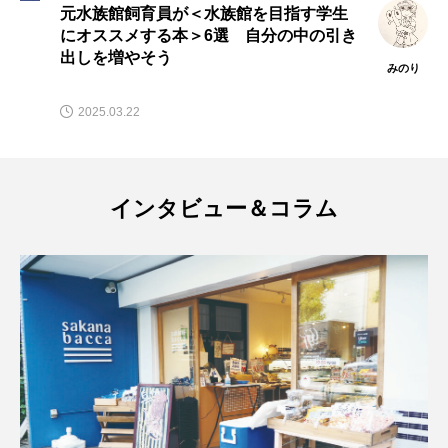
元水族館飼育員が＜水族館を目指す学生
フエダイ
フエフキダイ
フグ
フナ
にオススメする本＞6選 自分の中の引き
出しを増やそう
みのり
ブックレビュー
ブリ
ブルーカーボン
2025.03.22
プライドフィッシュ
プランクトン
ヘラヤガラ
ベタ
ベニザケ
ベラ
インタビュー＆コラム
ホウネンエビ
ホウボウ
ホタテ
ホタルイカ
ホッキガイ
ホッケ
ホテイウオ
ホネガイ
ホホジロザメ
ホヤ
ホンモロコ
ポットベリーシーホース
マアジ
マイクロプラスチック
マグロ