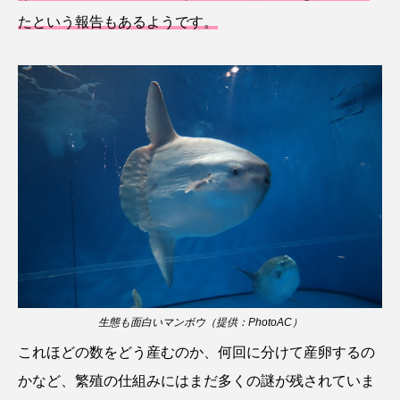
たという報告もあるようです。
クロダイ
クロツラヘラサギ
クロマグロ
グッピー
グラミー
グルクン
ケブカガニ
ケラ
ケープペンギン
ゲンゴロウ
コイ
コウテイペンギン
コオイムシ
コガタペンギン
コガネスズメダイ
コクチバス
コクレン
コチ
コトクラゲ
コノシロ
生態も面白いマンボウ（提供：PhotoAC）
コバンザメ
コブシメ
コブダイ
これほどの数をどう産むのか、何回に分けて産卵するの
コメツキガニ
コモレビクラゲ
かなど、繁殖の仕組みにはまだ多くの謎が残されていま