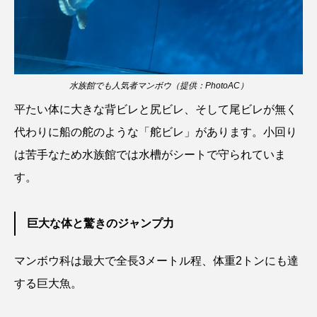
ウマヅラハギ
ウミウシ
エイ
エゾアイナメ
エッセイ
オオカミウオ
オオグソクムシ
オオサンショウウオ
水族館でも人気者マンボウ（提供：PhotoAC）
平たい体に大きな背ビレと尻ビレ、そして尾ビレが無く
オショロコマ
オスカー
オタリア
代わりに船の舵のような「舵ビレ」があります。小回り
オットセイ
オニヒトデ
オワンクラゲ
は苦手なため水族館では水槽がシートで守られていま
す。
オーストラリア
カイエビ
カイギュウ
カイロウドウケツ
カイワリ
巨大な体と驚きのジャンプ力
カエルアンコウ
カガミガイ
カキ
マンボウ科は最大で全長3メートル程、体重2トンにも達
カクレクマノミ
カゴカマス
カジカ
する巨大魚。
カタボシイワシ
カツオ
カニ