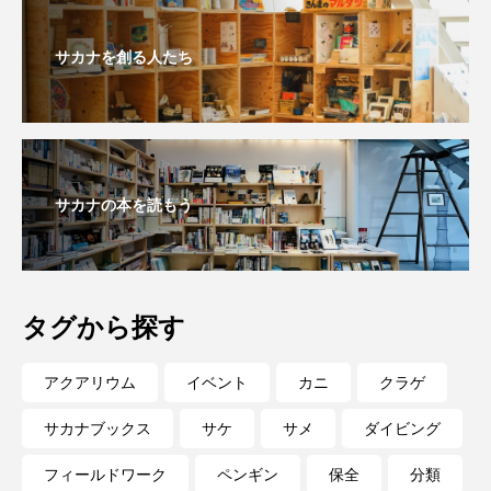
海鳥
液浸標本
淀川
淡水魚
サカナを創る人たち
深海
深海生物
深海魚
渋川マリン水族館
渓流
湖
湿地
漁業
漁港
漫画
灯台
サカナの本を読もう
無脊椎動物
熱帯魚
牡蠣
特徴
琵琶湖博物館
環境
環境保全
タグから探す
生きた化石
生態
生態系
生物多様性
アクアリウム
イベント
カニ
クラゲ
産卵
田んぼ
甲殻類
発酵食品
サカナブックス
サケ
サメ
ダイビング
白身魚
相模川
磯
磯焼け
フィールドワーク
ペンギン
保全
分類