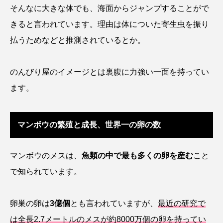
そんなに大きな体でも、海面からジャンプすることがで
カブトエビ
カブトクラゲ
カミクラゲ
きると言われています。理由は体についた寄生虫を振り
払うためなどと推測されているとか。
カレイ
カワウソ
カワハギ
カワバタモロコ
カワムツ
ガラ・ルファ
のんびり屋のイメージとは裏腹に力強い一面を持ってい
ます。
キジハタ
キス
キチヌ
キヌバリ
キビナゴ
キュウリエソ
キンメダイ
マンボウの繁殖と成長、世界一の卵の数
ギギ
ギンザケ
ギンザメ
クエ
マンボウのメスは、
魚類の中で最も多くの卵を産む
こと
クサガメ
クジラ
クニマス
クマノミ
で知られています。
クモギンポ
クラゲ
クルマエビ
卵巣の卵は
3億個
とも言われていますが、
最近の研究で
クロアジモドキ
クロスジギンポ
クロソイ
は全長2.7メートルのメスが約8000万個の卵を持ってい