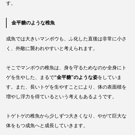
す。
コモンイトギンポ
ゴトウタゴガエル
ゴマフアザラシ
ゴリ
ゴンズイ
金平糖のような稚魚
ゴールデンジェリーフィッシュ
成魚では大きいマンボウも、ふ化した直後は非常に小さ
サカナアパートメント
サカナブックス
く、外敵に襲われやすいと考えられます。
サクラアジ
サクラエビ
サクラダンゴウオ
そこでマンボウの稚魚は、身を守るためなのか全身にト
サクラマス
サケ
サザエ
ゲを生やした、まるで
“金平糖”のような姿
をしていま
す。また、長いトゲを生やすことにより、体の表面積を
サツオミシマ
サバ
サビウツボ
増やし浮力を得ているという考えもあるようです。
サブカルチャー
サメ
サヨリ
トゲトゲの稚魚から少しずつ大きくなり、やがて巨大な
サルシアクラゲ
サルパ
サワガニ
体をもつ成魚へと成長していきます。
サンゴ
サンショウウオ
サンマ