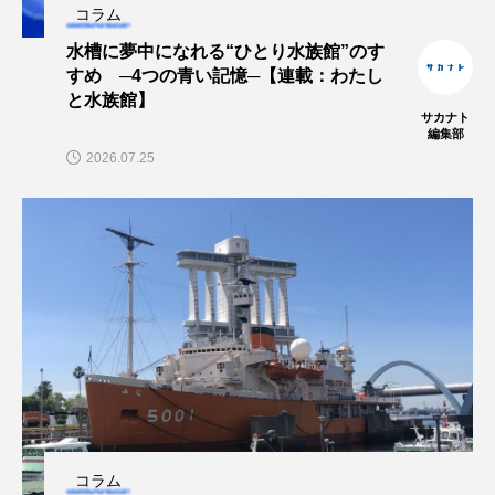
コラム
交雑
企画
伝承
伝統料理
水槽に夢中になれる“ひとり水族館”のす
すめ ─4つの青い記憶─【連載：わたし
保全
健康
八景島シーパラダイス
と水族館】
サカナト
編集部
共生
分析
分類
刺胞動物
2026.07.25
剥製
動物園
化石
北の大地の水族館
北極
医療
南極大陸
同定
名古屋港水族館
哺乳類
商品
四万十川
四万十川学遊館あきついお
四国
四国水族館
図鑑
固有亜種
固有種
在来生物
地域名
城崎マリンワールド
コラム