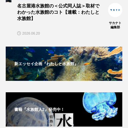
夏
外来生物
外来種
外来魚
名古屋港水族館の＜公式同人誌＞取材で
わかった水族館のコト【連載：わたしと
大分県
天然記念物
奈良県
水族館】
サカナト
編集部
宍道湖自然館ゴビウス
宮古島
寄生
2026.06.20
寄生虫
対馬
寿司
小樽
屈斜路湖
岩手県
市場
新エッセイ企画『わたしと水族館』
市立しものせき水族館・海響館
干支
干潟
幻魚
幼体
幼生
幼魚
幼魚水族館
広島もとまち水族館
形態
書籍『水族館人2』発売中！
微生物
採集
撮影
擬態
文化
文学
料理
新海生物
新潟市