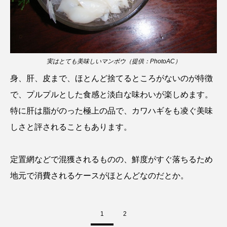
ソトオリイワシ
ソラスズメダイ
タイコウチ
タイドプール
タカエビ
実はとても美味しいマンボウ（提供：PhotoAC）
タカラガイ
タガメ
タコ
タコクラゲ
身、肝、皮まで、ほとんど捨てるところがないのが特徴
タコブネ
タチウオ
タナゴ
で、プルプルとした食感と淡白な味わいが楽しめます。
特に肝は脂がのった極上の品で、カワハギをも凌ぐ美味
タラバガニ
ダイオウイカ
ダイオウカサゴ
しさと評されることもあります。
ダイサギ
ダンゴウオ
チゴガニ
チヌ
定置網などで混獲されるものの、鮮度がすぐ落ちるため
チョウクラゲ
チョウザメ
地元で消費されるケースがほとんどなのだとか。
チリメンモンスター
チンアナゴ
ツキヒハナダイ
テナガエビ
デンキウナギ
1
2