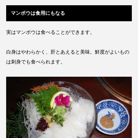
マンボウは食用にもなる
サーモン
ザトウクジラ
シクリッド
シコロサンゴ
シトウズクラゲ
シマハギ
実は
マンボウは食べる
ことができます。
シャコガイ
シュレーゲルアオガエル
白身はやわらかく、肝とあえると美味。鮮度がよいもの
シラウオ
シロウオ
シログチ
は刺身でも食べられます。
シロザケ
シロワニ
ジンベエザメ
スクミリンゴガイ
スズキ
スッポン
スナモグリ
スベスベマンジュウガニ
スルメイカ
ズワイガニ
セイウチ
センニンガジ
ソウギョ
ソウダガツオ