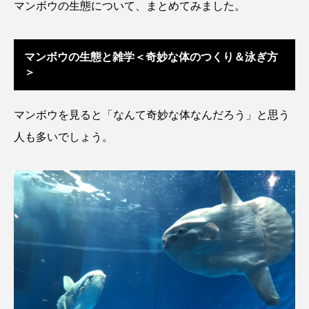
マンボウの生態について、まとめてみました。
アッキガイ
アナゴ
アブラツノザメ
アブラボテ
アマガエル
アマゴ
マンボウの生態と雑学＜奇妙な体のつくり＆泳ぎ方
＞
アマダイ
アミメハギ
アメリカザリガニ
マンボウを見ると「なんて奇妙な体なんだろう」と思う
アユ
アリアケギバチ
アリゲーターガー
人も多いでしょう。
アンコウ
イカ
イカナゴ
イクラ
イッカク
イトウ
イトヒキアジ
イトヨリダイ
イモリ
イラスト
イリエワニ
イワナ
インドネシア
ウツボ
ウナギ
ウバザメ