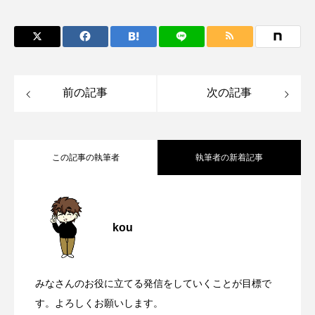
トゲウオ
トド
トラウツボ
トラフグ
トラフザメ
トラフシャコ
トンボ
ドキュメンタリー
ドジョウ
ドスイカ
前の記事
次の記事
ドチザメ
ナマズ
ナンヨウブダイ
ナンヨウマンタ
ニギス
ニシキアナゴ
この記事の執筆者
執筆者の新着記事
ニシキフウライウオ
ニシシマドジョウ
シャチはなぜ「海の王者」と呼ばれてい
2026.01.22
ニジハギ
ニジマス
ニセゴイシウツボ
kou
ニフレル
ニホンカワウソ
ニホンザリガニ
極寒の地でたくましく生きる＜ペンギン
2025.12.02
るのか？ 「食物連鎖の頂点だから」だ
ニホンナマズ
ニュウドウカジカ
みなさんのお役に立てる発信をしていくことが目標で
のんびり海を漂う巨大魚＜マンボウ＞
2025.10.09
＞ その生態と環境変動が与える影響と
す。よろしくお願いします。
けではない
ヌノサラシ
ヌマガエル
ヌマムツ