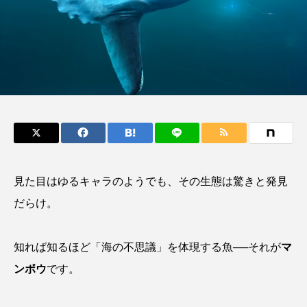
モドキ＞を食べてみ
もつ不思議な力──祖
た マナガツオによく
父と子の魚拓からその
e
椎名まさ
清水む
似てる？
意味を問いなおす
と
み
2026.08.10
2026.08.09
キーワードから探す
おばま水族館
かんぱち
わたしと水族館
アイゴ
アイナメ
アオウオ
アオザメ
見た目はゆるキャラのようでも、その生態は驚きと発見
アオリイカ
アカアジ
アカカサゴ
だらけ。
アカクラゲ
アカザ
アカハタ
知れば知るほど「海の不思議」を体現する魚──それが
マ
アカムツ
アカメ
アクアリウム
ンボウ
です。
アサヒガニ
アザアシ
アシカ
アジ