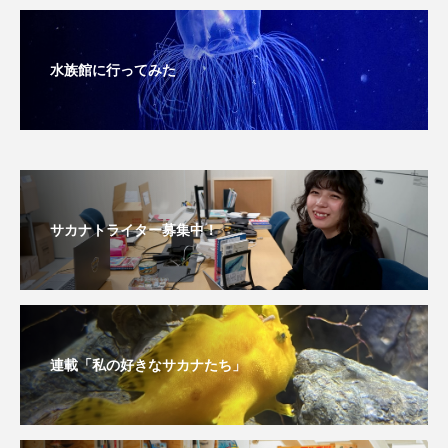
旅行
日本固有種
旬
書籍
水族館に行ってみた
未利用魚
未来館
東京湾
栄養
桂浜水族館
梅雨
棘皮動物
横浜開運水族館
正月
歴史
サカナトライター募集中！
死滅回遊魚
水
水族館
水族館人
水槽
水生昆虫
水生生物
汽水域
河川
沼津港深海水族館
法律
海
連載「私の好きなサカナたち」
海きらら
海水魚
海洋
海洋環境
海獣
海綿動物
海藻
海遊館