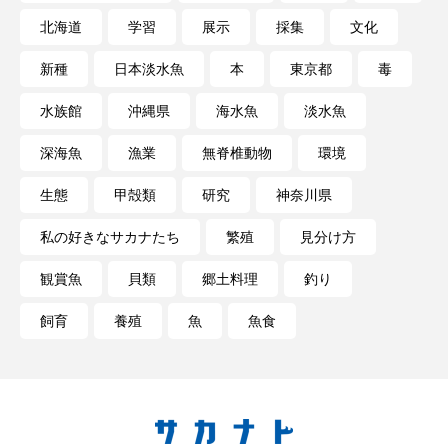
磯遊び
神戸須磨シーワールド
北海道
学習
展示
採集
文化
私の好きなサカナたち
稚魚
絶滅危惧種
新種
日本淡水魚
本
東京都
毒
絶滅種
繁殖
繫殖
美ら海水族館
水族館
沖縄県
海水魚
淡水魚
深海魚
漁業
無脊椎動物
環境
美容
群馬県
耳石
脊索動物
生態
甲殻類
研究
神奈川県
自然
自然保護
自由研究
私の好きなサカナたち
繁殖
見分け方
葛西臨海公園
葛西臨海水族園
藻場
観賞魚
貝類
郷土料理
釣り
藻類
見分け方
観察
調査
飼育
養殖
魚
魚食
調理
論文
貝
賀露かにっこ館
資源
赤潮
足摺海洋館SATOUMI
軟体動物
軟骨魚類
近畿大学
進化