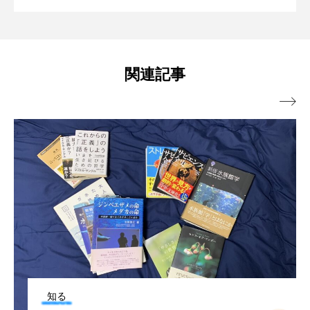
ネコギギ
ネコザメ
ノコギリダイ
実は不思議な生態が多数ある魅力的なサ
は？【私の好きなサカナたち】
ノロゲンゲ
ハス
ハゼ
ハタタテダイ
関連記事
カナ？
ハタハタ
ハダカゾウクラゲ
ハナゴンドウ

ハナシャコ
ハナダイ
ハナビラウオ
ハナミノカサゴ
ハブクラゲ
ハリヨ
バイオロギング
バショウカジキ
バンドウイルカ
ヒゲソリダイ
ヒゲダイ
ヒドラ
ヒメマス
ヒラマサ
ヒラメ
知る
ビワマス
ピラルクー
フィールド