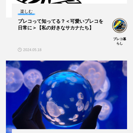
楽しむ
ヤッコ
ヤドカリ
ヤマトシマドジョウ
プレコって知ってる？＜可愛いプレコを
日常に＞【私の好きなサカナたち】
ヤマトヌマエビ
ヤマメ
ヤミヨキセワタ
プレコ暮
ユウゼン
ユウレイクラゲ
ユカタハタ
らし
2024.05.18
ユメタチモドキ
ヨウラククラゲ
ヨコエビ
ヨツメウオ
ラブカ
ラムサール条約
リュウセイクラゲ
レシピ
ロックシュリンプ
ワカサギ
ワカメ
ワタカ
ワニ
ワレカラ
下田海中水族館
世界遺産
両生類