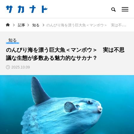
サカナをもっと好きになる
記事
知る
のんびり海を漂う巨大魚＜マンボウ＞ 実は不思議な生態が多数ある魅力的なサカナ？
知る
食べる
楽しむ
創る
知る
注目記事
のんびり海を漂う巨大魚＜マンボウ＞ 実は不思
サカナを知ろう
議な生態が多数ある魅力的なサカナ？
食べる
創る
2025.10.09
一般的な“アジ”とは全
＜なぜ釣り人は魚拓を
然違う！ ＜クロアジ
とるのか？＞ 魚拓が