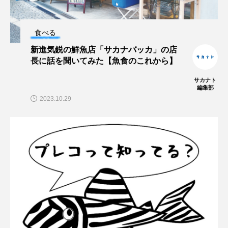
マス
マダイ
マダコ
マダラ
マテガイ
ミカヅキノエボシ
食べる
新進気鋭の鮮魚店「サカナバッカ」の店
ミナミギンガメアジ
ミナミヌマエビ
長に話を聞いてみた【魚食のこれから】
サカナト
ミナミハタンポ
ミナミメダカ
編集部
2023.10.29
ミンククジラ
ムチカラマツ
ムツ
メカジキ
メガロドン
メギス
メコン川
メゴチ
メジナ
メヌケ
メバル
メンダコ
モクズガニ
モツゴ
モノノケトンガリサカタザメ
モリアオガエル
モンツキハギ
ヤコウガイ
ヤゴ