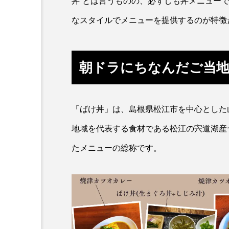
丼”とは言うものの、必ずしも丼メニュー
カワバタモロコ
カワムツ
なスタイルでメニューを提供するのが特徴
キュウリエソ
キンメダイ
朝ドラにちなんだご当
クニマス
クマノミ
クロツラヘラサギ
クロマ
「ばけ丼」は、島根県松江市を中心とした
ケープペンギン
ゲンゴロ
地域を代表する食材である松江の宍道湖産
コガネスズメダイ
コクチ
たメニューの総称です。
コブシメ
コブダイ
ゴマフアザラシ
ゴリ
サカナブックス
サクラア