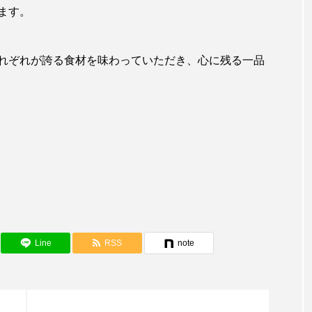
トド
トラウツボ
トラフグ
トラフザメ
ます。
ウ
ドスイカ
ドチザメ
ナマズ
ナンヨウブダ
れぞれが誇る食材を味わっていただき、心に残る一品
ニシキフウライウオ
ニシシマドジョウ
ニジハギ
ル
ニホンカワウソ
ニホンザリガニ
ニホンナマズ
ヌマムツ
ネコギギ
ネコザメ
ノコギリダイ
ハタハタ
ハダカゾウクラゲ
ハナゴンドウ
ハナシ
サゴ
ハブクラゲ
ハリヨ
バイオロギング
バ
ダイ
ヒゲダイ
ヒドラ
ヒメマス
ヒラマサ
Line
RSS
note
フエダイ
フエフキダイ
フグ
フナ
ブ
フィッシュ
プランクトン
ヘラヤガラ
ベタ