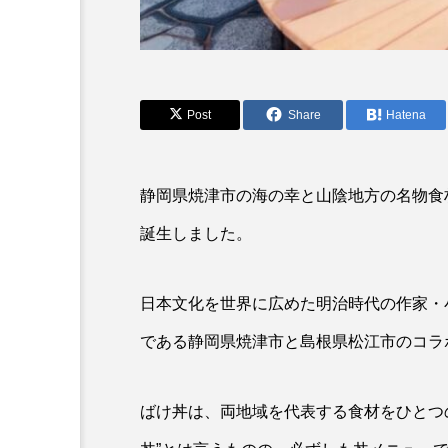
アオリイカ
アカアジ
アクアリウム
アサヒガニ
アブラボテ
アマガエル
Post
Share
Hatena
アリアケギバチ
アリゲー
イトヒキアジ
イトヨリダ
静岡県焼津市の海の幸と山陰地方の名物食
誕生しました。
ウナギ
ウバザメ
オオグソクムシ
オオサン
日本文化を世界に広めた明治時代の作家・
オニヒトデ
オワンクラゲ
である静岡県焼津市と島根県松江市のコラ
カエルアンコウ
カガミガ
ばけ丼は、両地域を代表する食材をひとつ
カツオ
カニ
カブ