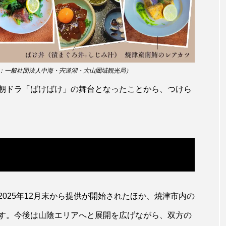
サビウツボ
サブカルチャー
サメ
サヨリ
サンショウウオ
サンマ
サーモン
ザトウクジラ
ラゲ
シマハギ
シャコガイ
シュレーゲルアオガエ
：一般社団法人中海・宍道湖・大山圏域観光局）
シロザケ
シロワニ
ジンベエザメ
スクミリンゴガ
HK朝ドラ「ばけばけ」の舞台となったことから、つけら
スベスベマンジュウガニ
スルメイカ
ズワイガニ
ソウダガツオ
ソトオリイワシ
ソラスズメダイ
タカラガイ
タガメ
タコ
タコクラゲ
ダイオウイカ
ダイオウカサゴ
ダイサギ
ダンゴウ
025年12月末から提供が開始されたほか、焼津市内の
チリメンモンスター
チンアナゴ
ツキヒハナダイ
す。今後は山陰エリアへと展開を広げながら、双方の