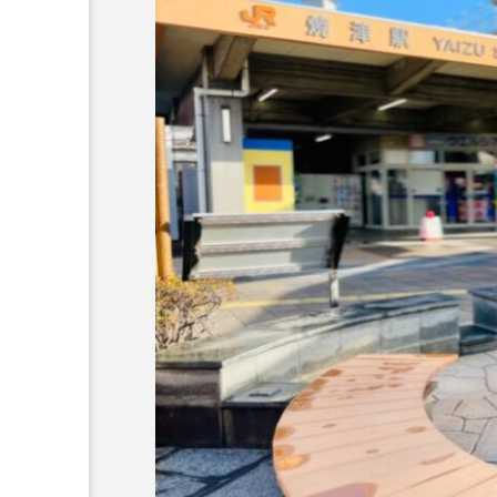
でしかいけな
＜ツバメウオ＞は意外
 伊豆・雲見
と美味しい！ “でかい
キガシタ」で
鰭”が特徴的な魚を実際
サカナト編
験型イベント
に食べてみた
集部
2026.08.05
岡県松崎町】
8
おばま水族館
かんぱち