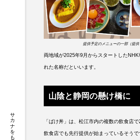
サツオミシマ
サバ
サワガニ
サンゴ
シコロサンゴ
シトウズク
提供予定のメニューの一部（提供
シロウオ
シログチ
両地域が2025年9月からスタートしたN
スッポン
スナモグリ
れた名称だといいます。
センニンガジ
ソウギョ
山陰と静岡の懸け橋に
タイドプール
タカエビ
タナゴ
タラバガニ
「ばけ丼」は、松江市内の複数の飲食店で2
チョウクラゲ
チョウザメ
飲食店でも先行提供が始まっているそうで