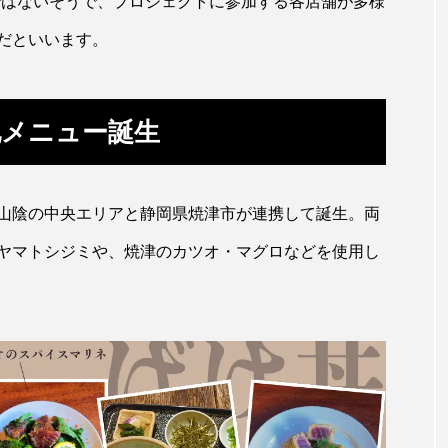
ではないそうで、プロジェクトに参加する各店舗が多様
ガラ・ルファ
キジハタ
キス
キチヌ
だといいます。
ギギ
ギンザケ
ギンザメ
クエ
クサ
地メニュー誕生
クモギンポ
クラゲ
クルマエビ
クロスジギンポ
グロ
グッピー
グラミー
グルクン
ケブカガ
山陰の中央エリアと静岡県焼津市が連携して誕生。両
ウ
コイ
コウテイペンギン
コオイムシ
コガ
ヤマトシジミや、焼津のカツオ・マグロなどを使用し
バス
コクレン
コチ
コトクラゲ
コノシロ
コメツキガニ
コモレビクラゲ
コモンイトギンポ
ゴンズイ
ゴールデンジェリーフィッシュ
サカナアパ
ジ
サクラエビ
サクラダンゴウオ
サクラマス