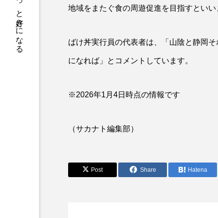
サカナをもっと好きになる
デンキウナギ
トゲウオ
地域をまたぐ食の周遊促進を目指すといい
ドキュメンタリー
ドジョ
ばけ丼実行員の代表者は、「山陰と静岡そ
ニギス
ニシキアナゴ
になれば」とコメントしています。
ニセゴイシウツボ
ニフレ
ヌノサラシ
ヌマガエル
※2026年1月4日時点の情報です
ハゼ
ハタタテダイ
（サカナト編集部）
ハナビラウオ
ハナミノカ
バンドウイルカ
ヒゲソリ
Post
Share
Hatena
ピラルクー
フィールド
ブルーカーボン
プライド