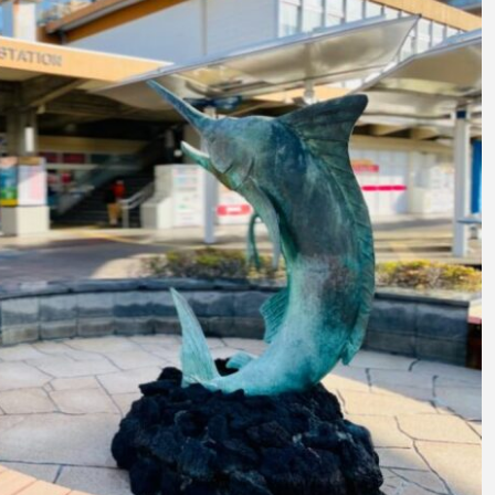
意外と簡単！ 100均で
河川・
買った道具で＜魚のは
点に立
く製＞を作ってみた
ーザ
椎名まさと
みのり
夏休みの自由研究にい
なんで
2026.06.02
かが？
食者”
2026
キーワードから探す
わたしと水族館
アイゴ
アイナメ
アオウオ