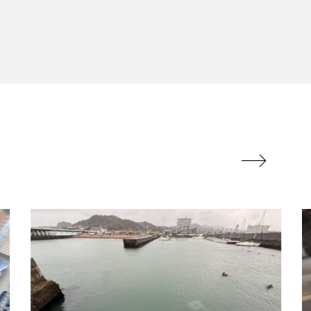
企画
伝承
刺胞動物
剥製
名古屋港水族館
図鑑
固有亜種
来種
外来魚

寄生虫
対馬
干支
干潟
微生物
採集
日本固有種
旬