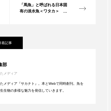
「馬魚」と呼ばれる日本固
ホタテ
ホタルイカ
ホッキガイ
ホッケ
有の淡水魚＜ワタカ＞ 理
由は奈良県に伝わる伝説？
ホンモロコ
ポットベリーシーホース
マアジ
マイ
イ
マダコ
マダラ
マテガイ
ミカヅキノエボ
新着記事
タンポ
ミナミメダカ
ミンククジラ
ムチカラマツ
メコン川
メゴチ
メジナ
メヌケ
メバル
い磯場”？ 伊豆・雲見の秘境「キガシタ」で海遊び体
集部
モノノケトンガリサカタザメ
モリアオガエル
モンツキ
たメディア
熱量だけで作った水族館 オープンの経緯と運営の裏
県松崎町】
カリ
ヤマトシマドジョウ
ヤマトヌマエビ
ヤマメ
たメディア『サカナト』。本とWebで同時創刊。魚を
生生物の多様な魅力を発信していきます。
ユカタハタ
ユメタチモドキ
ヨウラククラゲ
 学研が＜カブトガニの飼育キット＞を発売 子ども
館＞
リュウセイクラゲ
レシピ
ロックシュリンプ