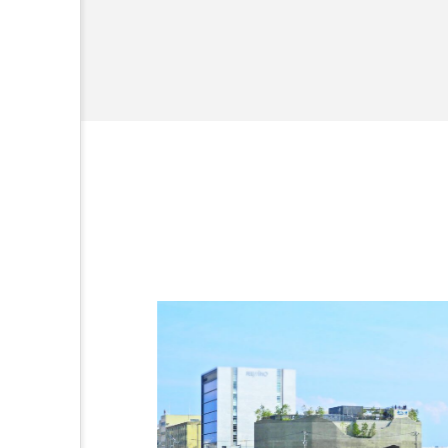
たちと1年かけて共同開
ワタカ
ワニ
ワレ
伝統料理
保全
健
動物園
化石
北の
哺乳類
商品
四万
固有種
在来生物
大分県
天然記念物
寿司
小樽
屈斜路
幻魚
幼体
幼生
撮影
擬態
文化