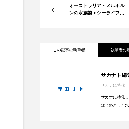
オーストラリア・メルボル
ホウネンエビ
ホウボウ
ンの水族館＜シーライフ＞
に行ってみた 豪州ならで
ホホジロザメ
ホヤ
はの展示とは？
マグロ
マス
マダ
この記事の執筆者
執筆者の
ミナミヌマエビ
ミナミハ
メガロドン
メギス
2026.08.08
会場は“船でしかいけな
サカナト編
モクズガニ
モツゴ
サカナに特化し
2026.08.08
大学生が「好き」という
験型イベント開催【静岡
ヤゴ
ヤッコ
ヤド
サカナに特化し
はじめとした水
ユウゼン
ユウレイクラゲ
2026.08.08
自由研究にもぴったり！
側＜連載：わたしと水族
ラブカ
ラムサール条約