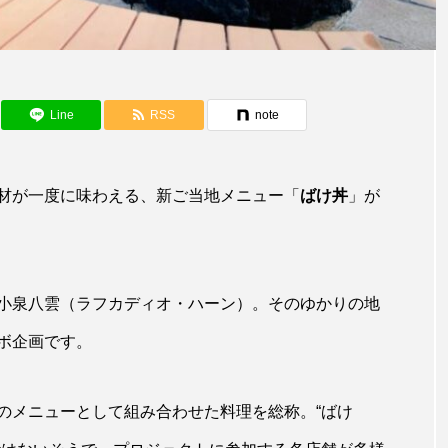
アカカサゴ
アカクラゲ
アカザ
アカハタ
アザアシ
アシカ
アジ
アッキガイ
アマゴ
アマダイ
アミメハギ
アメリカザリガ
Line
RSS
note
ターガー
アンコウ
イカ
イカナゴ
イクラ
イ
イモリ
イラスト
イリエワニ
イワナ
材が一度に味わえる、新ご当地メニュー「
ばけ丼
」が
ウマヅラハギ
ウミウシ
エイ
エゾアイナメ
ショウウオ
オショロコマ
オスカー
オタリア
小泉八雲（ラフカディオ・ハーン）。そのゆかりの地
オーストラリア
カイエビ
カイギュウ
カイ
ボ企画です。
イ
カキ
カクレクマノミ
カゴカマス
カジカ
のメニューとして組み合わせた料理を総称。“ばけ
トエビ
カブトクラゲ
カミクラゲ
カレイ
カ