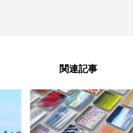
発
カラ
下田海中水族館
世界遺産
両生類
交雑
康
八景島シーパラダイス
共生
分析
分類
大地の水族館
北極
医療
南極大陸
同定
十川
四万十川学遊館あきついお
四国
四国水族館
地域名
城崎マリンワールド
夏
外来生物
外
関連記事
奈良県
宍道湖自然館ゴビウス
宮古島
寄生
湖
岩手県
市場
市立しものせき水族館・海響館
幼魚
幼魚水族館
広島もとまち水族館
形態
文学
料理
新海生物
新潟市
旅行