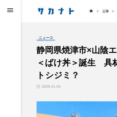
記事
ニュース
静岡県焼津市×山陰
＜ばけ丼＞誕生 具
ス
食べる
トシジミ？
2026.01.04
