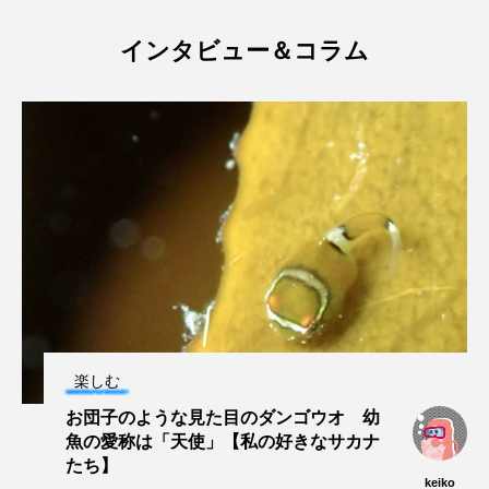
マテガイ
ミカヅキノエボシ
インタビュー＆コラム
ミナミギンガメアジ
ミナミヌマエビ
ミナミハタンポ
ミナミメダカ
ミンククジラ
ムチカラマツ
ムツ
メカジキ
メガロドン
メギス
メコン川
メゴチ
メジナ
メヌケ
メバル
メンダコ
モクズガニ
モツゴ
楽しむ
モノノケトンガリサカタザメ
モリアオガエル
お団子のような見た目のダンゴウオ 幼
モンツキハギ
ヤコウガイ
ヤゴ
魚の愛称は「天使」【私の好きなサカナ
たち】
keiko
ヤッコ
ヤドカリ
ヤマトシマドジョウ