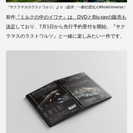
『サクラマスのラストワルツ』より（提供：一般社団法人WholeUniverse）
タイコウチ
タイドプール
タカエビ
前作
『ミルクの中のイワナ』は、DVDとBlu-rayの販売も
タカラガイ
タガメ
タコ
タコクラゲ
決定
しており、7月1日から先行予約受付を開始。『サク
ラマスのラストワルツ』と一緒に楽しみたい一作です。
タコブネ
タチウオ
タナゴ
タラバガニ
ダイオウイカ
ダイオウカサゴ
ダイサギ
ダンゴウオ
チゴガニ
チヌ
チョウクラゲ
チョウザメ
チリメンモンスター
チンアナゴ
ツキヒハナダイ
テナガエビ
デンキウナギ
トゲウオ
トド
トラウツボ
トラフグ