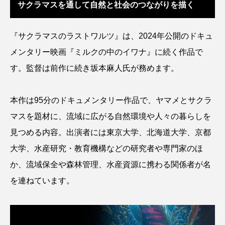
サクラマスを通して自然と社会のつながりを描く
アッキガイ
アナゴ
アブラツノザメ
『サクラマスのラストワルツ』は、2024年公開のドキュ
アブラボテ
アマガエル
アマゴ
メンタリー映画『ミルクの中のイワナ』に続く作品で
アマダイ
アミメハギ
アメリカザリガニ
す。監督は前作に続き坂本麻人氏が務めます。
アユ
アリアケギバチ
アリゲーターガー
本作は95分のドキュメンタリー作品で、ヤマメとサクラ
アンコウ
イカ
イカナゴ
イクラ
マスを題材に、流域に広がる自然環境や人々の暮らしを
見つめる内容。出演者には東京大学、北海道大学、京都
イッカク
イトウ
イトヒキアジ
大学、水産研究・教育機構などの研究者や専門家のほ
イトヨリダイ
イモリ
イラスト
か、流域保全や森林管理、水産資源に携わる関係者が名
を連ねています。
イリエワニ
イワナ
インドネシア
ウツボ
ウナギ
ウバザメ