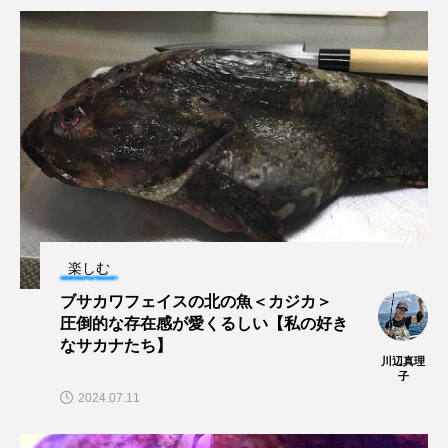
保全
健康
八景島シーパラダイス
共生
分析
分類
刺胞動物
剥製
動物園
化石
北の大地の水族館
北極
医療
南極大陸
同定
名古屋港水族館
哺乳類
商品
楽しむ
四万十川
四万十川学遊館あきついお
四国
ブサカワフェイスの北の魚＜カジカ＞
四国水族館
図鑑
固有亜種
固有種
圧倒的な存在感が愛くるしい【私の好き
なサカナたち】
川辺真理
在来生物
地域名
城崎マリンワールド
子
2024.07.11
夏
外来生物
外来種
外来魚