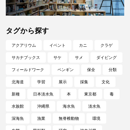
私の好きなサカナたち
稚魚
絶滅危惧種
絶滅種
繁殖
繫殖
美ら海水族館
タグから探す
美容
群馬県
耳石
脊索動物
アクアリウム
イベント
カニ
クラゲ
自然
自然保護
自由研究
サカナブックス
サケ
サメ
ダイビング
葛西臨海公園
葛西臨海水族園
藻場
フィールドワーク
ペンギン
保全
分類
藻類
見分け方
観察
調査
北海道
学習
展示
採集
文化
調理
論文
貝
賀露かにっこ館
新種
日本淡水魚
本
東京都
毒
資源
赤潮
足摺海洋館SATOUMI
水族館
沖縄県
海水魚
淡水魚
軟体動物
軟骨魚類
近畿大学
進化
深海魚
漁業
無脊椎動物
環境
郷土料理
酒
釣り
鑑賞魚