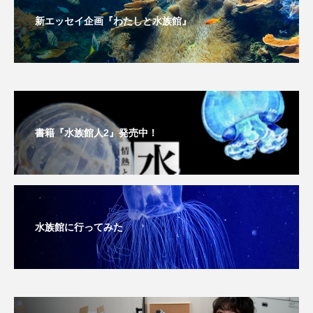
新エッセイ企画『わたしと水族館』
未利用魚
未来館
東京湾
栄養
桂浜水族館
梅雨
棘皮動物
横浜開運水族館
正月
歴史
書籍『水族館人2』発売中！
死滅回遊魚
水
水族館
水族館人
水槽
水生昆虫
水生生物
汽水域
河川
沼津港深海水族館
法律
海
水族館に行ってみた
海きらら
海水魚
海洋
海洋環境
海獣
海綿動物
海藻
海遊館
海鳥
液浸標本
淀川
淡水魚