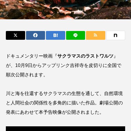
鰭”が特徴的な魚を実
もつ不思議な力──祖
際に食べてみた
父と子の魚拓からその
ト
椎名まさ
清水む
意味を問いなおす
と
み
2026.08.05
2026.08.09
キーワードから探す
おばま水族館
かんぱち
わたしと水族館
ドキュメンタリー映画『
サクラマスのラストワルツ
』
が、10月9日からアップリンク吉祥寺を皮切りに全国で
アイゴ
アイナメ
アオウオ
アオザメ
順次公開されます。
アオリイカ
アカアジ
アカカサゴ
川と海を往還するサクラマスの生態を通して、自然環境
アカクラゲ
アカザ
アカハタ
と人間社会の関係性を多角的に描いた作品。劇場公開の
アカムツ
アカメ
アクアリウム
発表にあわせて本予告映像が公開されました。
アサヒガニ
アザアシ
アシカ
アジ