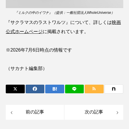
トラフザメ
トラフシャコ
トンボ
『ミルクの中のイワナ』（提供：一般社団法人WholeUniverse）
ドキュメンタリー
ドジョウ
ドスイカ
『サクラマスのラストワルツ』について、詳しくは
映画
公式ホームページ
に掲載されています。
ドチザメ
ナマズ
ナンヨウブダイ
ナンヨウマンタ
ニギス
ニシキアナゴ
※2026年7月6日時点の情報です
ニシキフウライウオ
ニシシマドジョウ
（サカナト編集部）
ニジハギ
ニジマス
ニセゴイシウツボ
ニフレル
ニホンカワウソ
ニホンザリガニ
ニホンナマズ
ニュウドウカジカ
前の記事
次の記事
ヌノサラシ
ヌマガエル
ヌマムツ
ネコギギ
ネコザメ
ノコギリダイ