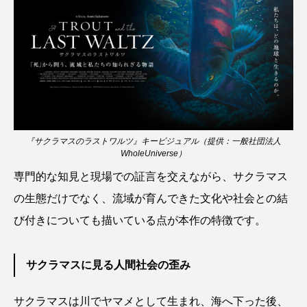
ウマヅラハギ
ウミウシ
エイ
エゾアイナメ
エッセイ
オオカミウオ
オオグソクムシ
オオサンショウウオ
オショロコマ
オスカー
オタリア
『サクラマスのラストワルツ』キービジュアル（提供：一般社団法人
オットセイ
オニヒトデ
オワンクラゲ
WholeUniverse）
オーストラリア
カイエビ
カイギュウ
専門的な知見と現場での証言を交えながら、サクラマス
の生態だけでなく、流域が育んできた文化や社会との結
カイロウドウケツ
カイワリ
び付きについても描いている点が本作の特徴です。
カエルアンコウ
カガミガイ
カキ
サクラマスに見る人間社会の歪み
カクレクマノミ
カゴカマス
カジカ
サクラマスは川でヤマメとして生まれ、海へ下った後、
カタボシイワシ
カツオ
カニ