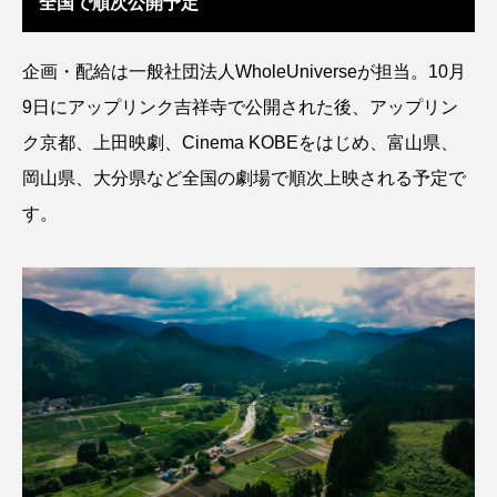
全国で順次公開予定
シコロサンゴ
シトウズクラゲ
シマハギ
企画・配給は一般社団法人WholeUniverseが担当。10月
シャコガイ
シュレーゲルアオガエル
9日にアップリンク吉祥寺で公開された後、アップリン
ク京都、上田映劇、Cinema KOBEをはじめ、富山県、
シラウオ
シロウオ
シログチ
岡山県、大分県など全国の劇場で順次上映される予定で
シロザケ
シロワニ
ジンベエザメ
す。
スクミリンゴガイ
スズキ
スッポン
スナモグリ
スベスベマンジュウガニ
スルメイカ
ズワイガニ
セイウチ
センニンガジ
ソウギョ
ソウダガツオ
ソトオリイワシ
ソラスズメダイ