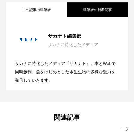
この記事の執筆者
執筆者の新着記事
ノロゲンゲ
ハス
ハゼ
ハタタテダイ
ハタハタ
ハダカゾウクラゲ
ハナゴンドウ
日本近海の貝827種を収録した図鑑『新版
2026.08.09
サカナト編集部
ハナシャコ
ハナダイ
ハナビラウオ
サカナに特化したメディア
有毒だけど透明感のある美しい姿？ 鴨
2026.08.09
日本の貝』発売 生態写真と標本写真を
ハナミノカサゴ
ハブクラゲ
ハリヨ
サカナに特化したメディア『サカナト』。本とWebで
会場は“船でしかいけない磯場”？ 伊豆・
2026.08.08
川シーワールドが夏限定＜アンドンクラ
バイオロギング
バショウカジキ
同時創刊。魚をはじめとした水生生物の多様な魅力を
掲載
発信していきます。
バンドウイルカ
ヒゲソリダイ
ヒゲダイ
雲見の秘境「キガシタ」で海遊び体験型
ゲ＞の展示開始【千葉県鴨川市】
ヒドラ
ヒメマス
ヒラマサ
ヒラメ
イベント開催【静岡県松崎町】
ビワマス
ピラルクー
フィールド
関連記事
フエダイ
フエフキダイ
フグ
フナ
