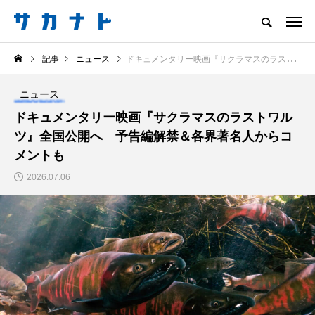
サカナをもっと好きになる
記事
ニュース
ドキュメンタリー映画『サクラマスのラストワルツ』全国公開へ 予告編解禁＆各界著名人からコメントも
知る
食べる
楽しむ
創る
ニュース
注目記事
ドキュメンタリー映画『サクラマスのラストワル
サカナを知ろう
ツ』全国公開へ 予告編解禁＆各界著名人からコ
食べる
創る
メントも
2026.07.06
＜ツバメウオ＞は意外
＜なぜ釣り人は魚拓を
と美味しい！ “でかい
とるのか？＞ 魚拓が