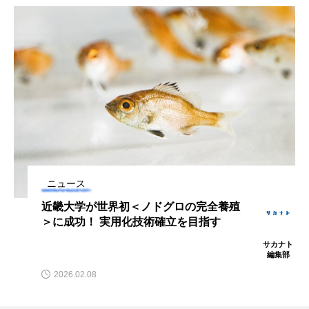
ブックレビュー
ブリ
ブルーカーボン
プライドフィッシュ
プランクトン
ヘラヤガラ
ベタ
ベニザケ
ベラ
ホウネンエビ
ホウボウ
ホタテ
ホタルイカ
ホッキガイ
ホッケ
ニュース
ホテイウオ
ホネガイ
ホホジロザメ
近畿大学が世界初＜ノドグロの完全養殖
ホヤ
ホンモロコ
ポットベリーシーホース
＞に成功！ 実用化技術確立を目指す
サカナト
マアジ
マイクロプラスチック
マグロ
編集部
2026.02.08
マス
マダイ
マダコ
マダラ