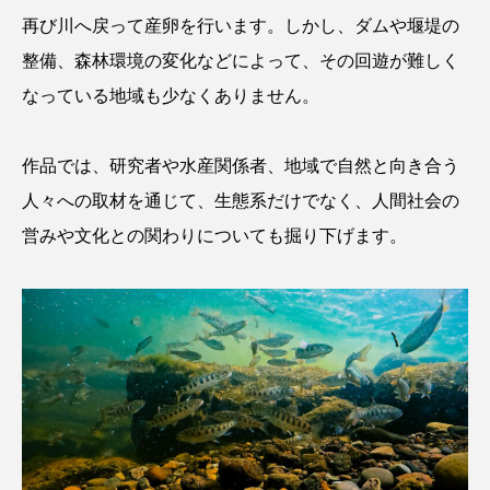
再び川へ戻って産卵を行います。しかし、ダムや堰堤の
カブトエビ
カブトクラゲ
カミクラゲ
整備、森林環境の変化などによって、その回遊が難しく
なっている地域も少なくありません。
カレイ
カワウソ
カワハギ
カワバタモロコ
カワムツ
ガラ・ルファ
作品では、研究者や水産関係者、地域で自然と向き合う
人々への取材を通じて、生態系だけでなく、人間社会の
キジハタ
キス
キチヌ
キヌバリ
営みや文化との関わりについても掘り下げます。
キビナゴ
キュウリエソ
キンメダイ
ギギ
ギンザケ
ギンザメ
クエ
クサガメ
クジラ
クニマス
クマノミ
クモギンポ
クラゲ
クルマエビ
クロスジギンポ
クロソイ
クロダイ