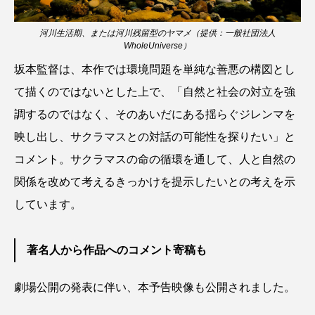
クロツラヘラサギ
クロマグロ
グッピー
河川生活期、または河川残留型のヤマメ（提供：一般社団法人
WholeUniverse）
グラミー
グルクン
ケブカガニ
ケラ
坂本監督は、本作では環境問題を単純な善悪の構図とし
ケープペンギン
ゲンゴロウ
コイ
て描くのではないとした上で、「自然と社会の対立を強
調するのではなく、そのあいだにある揺らぐジレンマを
コウテイペンギン
コオイムシ
映し出し、サクラマスとの対話の可能性を探りたい」と
コガタペンギン
コガネスズメダイ
コメント。サクラマスの命の循環を通して、人と自然の
関係を改めて考えるきっかけを提示したいとの考えを示
コクチバス
コクレン
コチ
しています。
コトクラゲ
コノシロ
コバンザメ
著名人から作品へのコメント寄稿も
コブシメ
コブダイ
コメツキガニ
劇場公開の発表に伴い、本予告映像も公開されました。
コモレビクラゲ
コモンイトギンポ