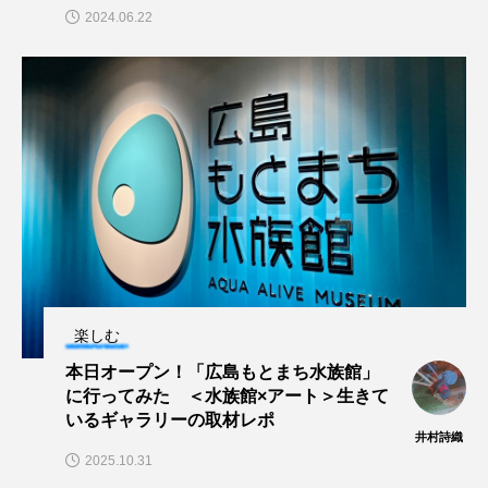
2024.06.22
ヤマトヌマエビ
ヤマメ
ヤミヨキセワタ
ユウゼン
ユウレイクラゲ
ユカタハタ
ユメタチモドキ
ヨウラククラゲ
ヨコエビ
ヨツメウオ
ラブカ
ラムサール条約
リュウセイクラゲ
レシピ
ロックシュリンプ
ワカサギ
ワカメ
楽しむ
ワタカ
ワニ
ワレカラ
本日オープン！「広島もとまち水族館」
に行ってみた ＜水族館×アート＞生きて
下田海中水族館
世界遺産
両生類
いるギャラリーの取材レポ
井村詩織
2025.10.31
交雑
企画
伝承
伝統料理