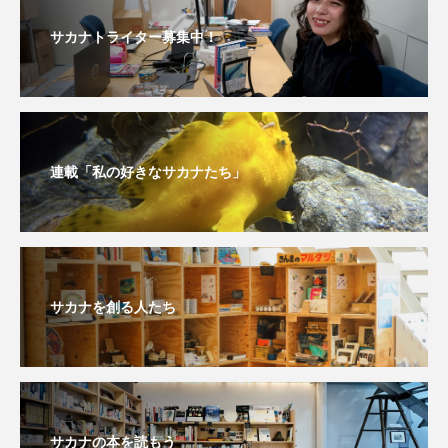
深海
深海生物
深海魚
サカナトライター募集中！
渋川マリン水族館
渓流
湖
湿地
漁業
漁港
漫画
灯台
連載「私の好きなサカナたち」
無脊椎動物
熱帯魚
牡蠣
特徴
琵琶湖博物館
環境
環境保全
生きた化石
生態
生態系
生物多様性
サカナを創る人たち
産卵
田んぼ
甲殻類
発酵食品
白身魚
相模川
磯
磯焼け
磯遊び
神戸須磨シーワールド
サカナの本を読もう