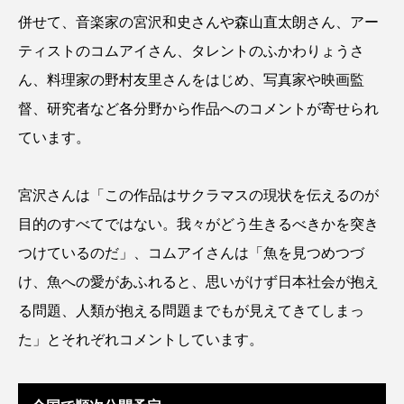
ゴトウタゴガエル
ゴマフアザラシ
ゴリ
併せて、音楽家の宮沢和史さんや森山直太朗さん、アー
ティストのコムアイさん、タレントのふかわりょうさ
ゴンズイ
ゴールデンジェリーフィッシュ
ん、料理家の野村友里さんをはじめ、写真家や映画監
サカナアパートメント
サカナブックス
督、研究者など各分野から作品へのコメントが寄せられ
ています。
サクラアジ
サクラエビ
サクラダンゴウオ
サクラマス
サケ
サザエ
宮沢さんは「この作品はサクラマスの現状を伝えるのが
目的のすべてではない。我々がどう生きるべきかを突き
サツオミシマ
サバ
サビウツボ
つけているのだ」、コムアイさんは「魚を見つめつづ
サブカルチャー
サメ
サヨリ
け、魚への愛があふれると、思いがけず日本社会が抱え
る問題、人類が抱える問題までもが見えてきてしまっ
サルシアクラゲ
サルパ
サワガニ
た」とそれぞれコメントしています。
サンゴ
サンショウウオ
サンマ
サーモン
ザトウクジラ
シクリッド