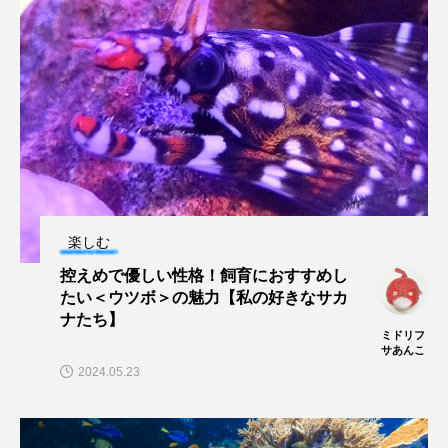
大分県
天然記念物
奈良県
宍道湖自然館ゴビウス
宮古島
寄生
寄生虫
対馬
寿司
小樽
屈斜路湖
岩手県
市場
市立しものせき水族館・海響館
干支
干潟
楽しむ
幻魚
幼体
幼生
幼魚
控えめで優しい性格！飼育におすすめし
たい＜ウツボ＞の魅力【私の好きなサカ
幼魚水族館
広島もとまち水族館
形態
ナたち】
ミドリフ
微生物
採集
撮影
擬態
文化
サあんこ
2024.05.23
文学
料理
新海生物
新潟市
旅行
日本固有種
旬
書籍